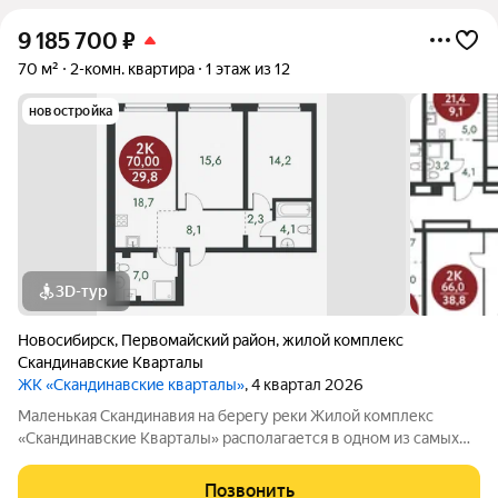
9 185 700
₽
70 м²
2-комн. квартира
1 этаж из 12
новостройка
3D-тур
Новосибирск
,
Первомайский район
,
жилой комплекс
Скандинавские Кварталы
ЖК «Скандинавские кварталы»
, 4 квартал 2026
Маленькая Скандинавия на берегу реки Жилой комплекс
«Скандинавские Кварталы» располагается в одном из самых
живописных мест Новосибирска побережье реки Иня. Сразу
за ней открываются прекрасные виды на холмы и нетронутую
Позвонить