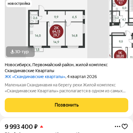
новостройка
3D-тур
Новосибирск
,
Первомайский район
,
жилой комплекс
Скандинавские Кварталы
ЖК «Скандинавские кварталы»
, 4 квартал 2026
Маленькая Скандинавия на берегу реки Жилой комплекс
«Скандинавские Кварталы» располагается в одном из самых
живописных мест Новосибирска побережье реки Иня. Сразу
за ней открываются прекрасные виды на холмы и нетронутую
Позвонить
природу. Уникальная
9 993 400
₽