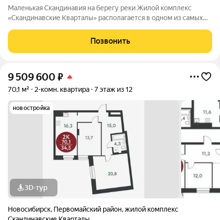
Маленькая Скандинавия на берегу реки Жилой комплекс
«Скандинавские Кварталы» располагается в одном из самых
живописных мест Новосибирска побережье реки Иня. Сразу
за ней открываются прекрасные виды на холмы и нетронутую
Позвонить
природу. Уникальная
9 509 600
₽
70,1 м²
2-комн. квартира
7 этаж из 12
новостройка
3D-тур
Новосибирск
,
Первомайский район
,
жилой комплекс
Скандинавские Кварталы