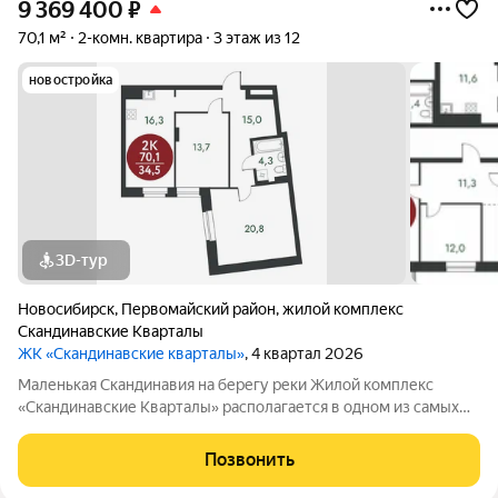
9 369 400
₽
70,1 м²
2-комн. квартира
3 этаж из 12
новостройка
3D-тур
Новосибирск
,
Первомайский район
,
жилой комплекс
Скандинавские Кварталы
ЖК «Скандинавские кварталы»
, 4 квартал 2026
Маленькая Скандинавия на берегу реки Жилой комплекс
«Скандинавские Кварталы» располагается в одном из самых
живописных мест Новосибирска побережье реки Иня. Сразу
за ней открываются прекрасные виды на холмы и нетронутую
Позвонить
природу. Уникальная