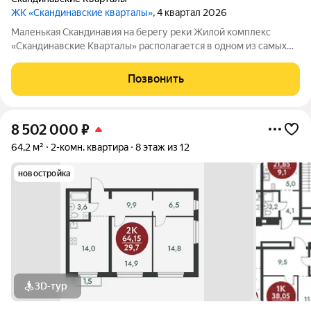
ЖК «Скандинавские кварталы»
, 4 квартал 2026
Маленькая Скандинавия на берегу реки Жилой комплекс
«Скандинавские Кварталы» располагается в одном из самых
живописных мест Новосибирска побережье реки Иня. Сразу
за ней открываются прекрасные виды на холмы и нетронутую
Позвонить
природу. Уникальная
8 502 000
₽
64,2 м²
2-комн. квартира
8 этаж из 12
новостройка
3D-тур