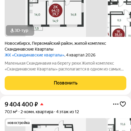
3D-тур
Новосибирск
,
Первомайский район
,
жилой комплекс
Скандинавские Кварталы
ЖК «Скандинавские кварталы»
, 4 квартал 2026
Маленькая Скандинавия на берегу реки Жилой комплекс
«Скандинавские Кварталы» располагается в одном из самых
живописных мест Новосибирска побережье реки Иня. Сразу
за ней открываются прекрасные виды на холмы и нетронутую
Позвонить
природу. Уникальная
9 404 400
₽
70,1 м²
2-комн. квартира
4 этаж из 12
новостройка