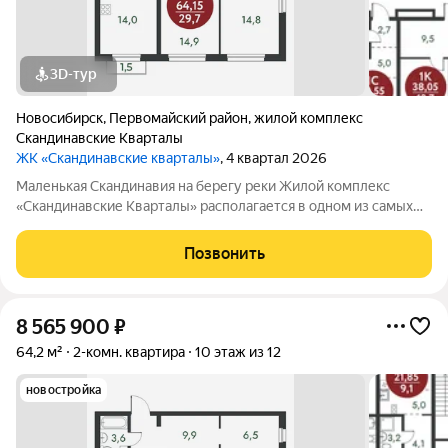
3D-тур
Новосибирск
,
Первомайский район
,
жилой комплекс
Скандинавские Кварталы
ЖК «Скандинавские кварталы»
, 4 квартал 2026
Маленькая Скандинавия на берегу реки Жилой комплекс
«Скандинавские Кварталы» располагается в одном из самых
живописных мест Новосибирска побережье реки Иня. Сразу
за ней открываются прекрасные виды на холмы и нетронутую
Позвонить
природу. Уникальная
8 565 900
₽
64,2 м²
2-комн. квартира
10 этаж из 12
новостройка