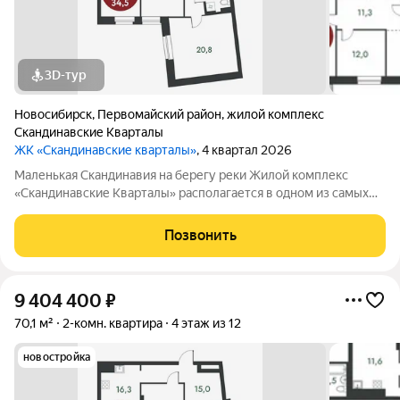
3D-тур
Новосибирск
,
Первомайский район
,
жилой комплекс
Скандинавские Кварталы
ЖК «Скандинавские кварталы»
, 4 квартал 2026
Маленькая Скандинавия на берегу реки Жилой комплекс
«Скандинавские Кварталы» располагается в одном из самых
живописных мест Новосибирска побережье реки Иня. Сразу
за ней открываются прекрасные виды на холмы и нетронутую
Позвонить
природу. Уникальная
9 404 400
₽
70,1 м²
2-комн. квартира
4 этаж из 12
новостройка