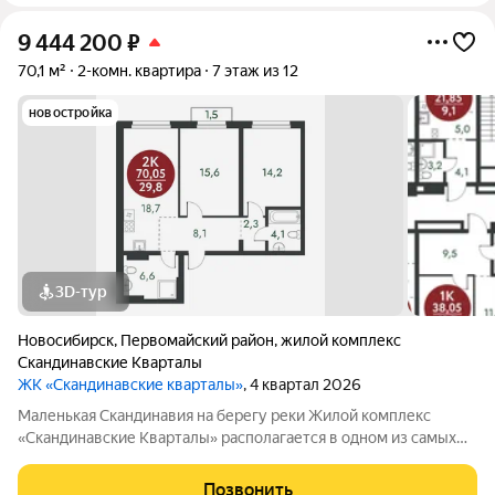
9 444 200
₽
70,1 м²
2-комн. квартира
7 этаж из 12
новостройка
3D-тур
Новосибирск
,
Первомайский район
,
жилой комплекс
Скандинавские Кварталы
ЖК «Скандинавские кварталы»
, 4 квартал 2026
Маленькая Скандинавия на берегу реки Жилой комплекс
«Скандинавские Кварталы» располагается в одном из самых
живописных мест Новосибирска побережье реки Иня. Сразу
за ней открываются прекрасные виды на холмы и нетронутую
Позвонить