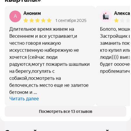
Аноним
Алекса
A
1 сентября 2025
Длительное время живем на
Болото, мошк
Весенннем и все устраивает,и
Застройщик в
честно говоря никакую
заманить пок
искусственную набережную не
кто купил ил
хочется (сейчас люди
люди)))) выез
радуются,могут пожарить шашлыки
будет ооооче
на берегу,погулять с
проблематичн
собакой,посмотреть на
белочек,есть место еще не залитое
бетоном и …
Читать далее
Посмотреть все 13 отзывов