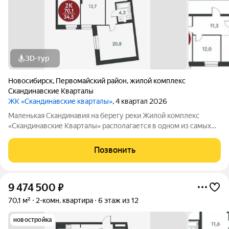
3D-тур
Новосибирск
,
Первомайский район
,
жилой комплекс
Скандинавские Кварталы
ЖК «Скандинавские кварталы»
, 4 квартал 2026
Маленькая Скандинавия на берегу реки Жилой комплекс
«Скандинавские Кварталы» располагается в одном из самых
живописных мест Новосибирска побережье реки Иня. Сразу
за ней открываются прекрасные виды на холмы и нетронутую
Позвонить
природу. Уникальная
9 474 500
₽
70,1 м²
2-комн. квартира
6 этаж из 12
новостройка