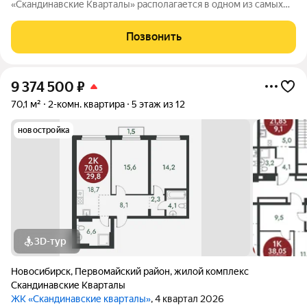
«Скандинавские Кварталы» располагается в одном из самых
живописных мест Новосибирска побережье реки Иня. Сразу
за ней открываются прекрасные виды на холмы и нетронутую
Позвонить
природу. Уникальная
9 374 500
₽
70,1 м²
2-комн. квартира
5 этаж из 12
новостройка
3D-тур
Новосибирск
,
Первомайский район
,
жилой комплекс
Скандинавские Кварталы
ЖК «Скандинавские кварталы»
, 4 квартал 2026