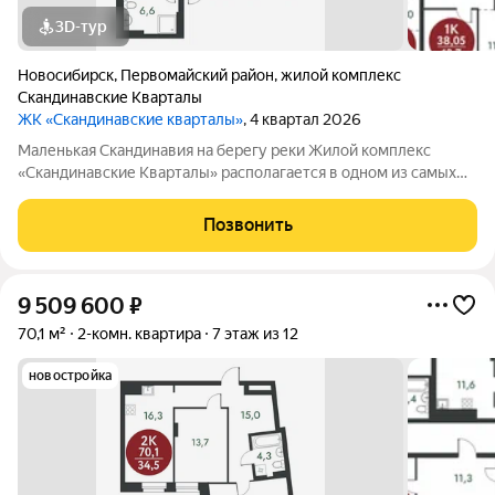
3D-тур
Новосибирск
,
Первомайский район
,
жилой комплекс
Скандинавские Кварталы
ЖК «Скандинавские кварталы»
, 4 квартал 2026
Маленькая Скандинавия на берегу реки Жилой комплекс
«Скандинавские Кварталы» располагается в одном из самых
живописных мест Новосибирска побережье реки Иня. Сразу
за ней открываются прекрасные виды на холмы и нетронутую
Позвонить
природу. Уникальная
9 509 600
₽
70,1 м²
2-комн. квартира
7 этаж из 12
новостройка