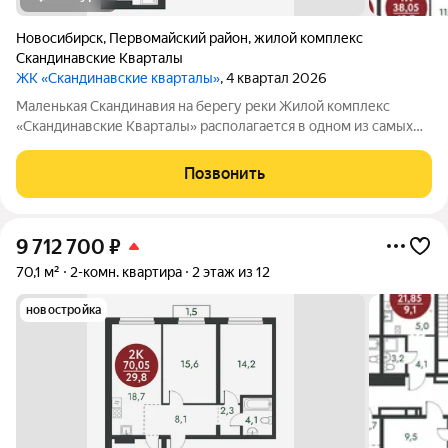
Новосибирск
,
Первомайский район
,
жилой комплекс
Скандинавские Кварталы
ЖК «Скандинавские кварталы»
, 4 квартал 2026
Маленькая Скандинавия на берегу реки Жилой комплекс
«Скандинавские Кварталы» располагается в одном из самых
живописных мест Новосибирска побережье реки Иня. Сразу
за ней открываются прекрасные виды на холмы и нетронутую
Позвонить
природу. Уникальная
9 712 700
₽
70,1 м²
2-комн. квартира
2 этаж из 12
новостройка