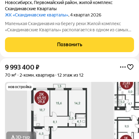
Новосибирск
,
Первомайский район
,
жилой комплекс
Скандинавские Кварталы
ЖК «Скандинавские кварталы»
, 4 квартал 2026
Маленькая Скандинавия на берегу реки Жилой комплекс
«Скандинавские Кварталы» располагается в одном из самых
живописных мест Новосибирска побережье реки Иня. Сразу
за ней открываются прекрасные виды на холмы и нетронутую
Позвонить
природу. Уникальная
9 993 400
₽
70 м²
2-комн. квартира
12 этаж из 12
новостройка
3D-тур