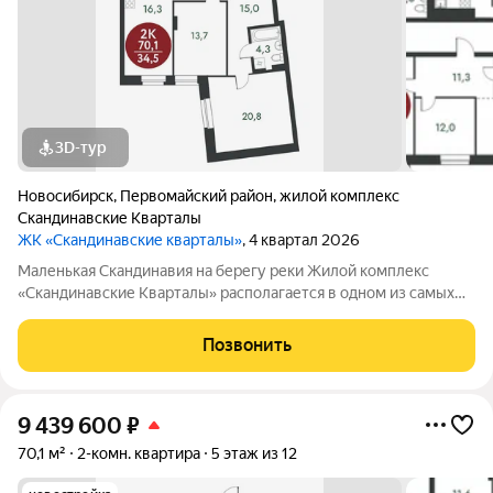
3D-тур
Новосибирск
,
Первомайский район
,
жилой комплекс
Скандинавские Кварталы
ЖК «Скандинавские кварталы»
, 4 квартал 2026
Маленькая Скандинавия на берегу реки Жилой комплекс
«Скандинавские Кварталы» располагается в одном из самых
живописных мест Новосибирска побережье реки Иня. Сразу
за ней открываются прекрасные виды на холмы и нетронутую
Позвонить
природу. Уникальная
9 439 600
₽
70,1 м²
2-комн. квартира
5 этаж из 12