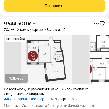
за ней открываются прекрасные виды на холмы и нетронутую
Позвонить
природу. Уникальная
9 544 600
₽
70,1 м²
2-комн. квартира
8 этаж из 12
новостройка
3D-тур
Новосибирск
,
Первомайский район
,
жилой комплекс
Скандинавские Кварталы
ЖК «Скандинавские кварталы»
, 4 квартал 2026
Маленькая Скандинавия на берегу реки Жилой комплекс