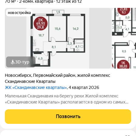
70 м²
2-комн. квартира
12 этаж из 12
новостройка
3D-тур
Новосибирск
,
Первомайский район
,
жилой комплекс
Скандинавские Кварталы
ЖК «Скандинавские кварталы»
, 4 квартал 2026
Маленькая Скандинавия на берегу реки Жилой комплекс
«Скандинавские Кварталы» располагается в одном из самых
живописных мест Новосибирска побережье реки Иня. Сразу
за ней открываются прекрасные виды на холмы и нетронутую
Позвонить
природу. Уникальная