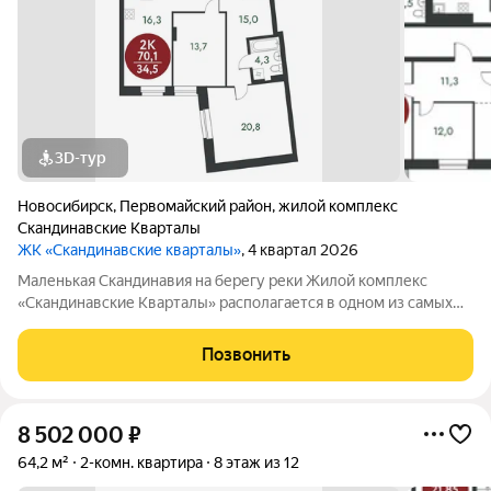
3D-тур
Новосибирск
,
Первомайский район
,
жилой комплекс
Скандинавские Кварталы
ЖК «Скандинавские кварталы»
, 4 квартал 2026
Маленькая Скандинавия на берегу реки Жилой комплекс
«Скандинавские Кварталы» располагается в одном из самых
живописных мест Новосибирска побережье реки Иня. Сразу
за ней открываются прекрасные виды на холмы и нетронутую
Позвонить
природу. Уникальная
8 502 000
₽
64,2 м²
2-комн. квартира
8 этаж из 12