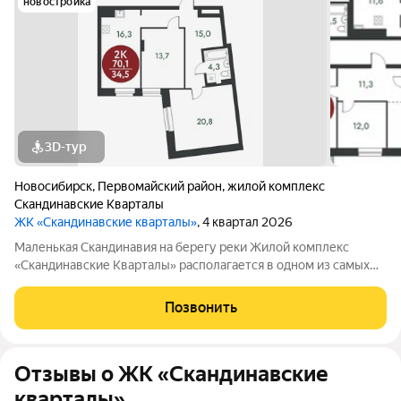
новостройка
3D-тур
Новосибирск
,
Первомайский район
,
жилой комплекс
Скандинавские Кварталы
ЖК «Скандинавские кварталы»
, 4 квартал 2026
Маленькая Скандинавия на берегу реки Жилой комплекс
«Скандинавские Кварталы» располагается в одном из самых
живописных мест Новосибирска побережье реки Иня. Сразу
за ней открываются прекрасные виды на холмы и нетронутую
Позвонить
природу. Уникальная
Отзывы о ЖК «Скандинавские
кварталы»