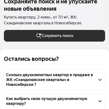
Сохраняйте поиск и не упускайте
новые объявления
Купить квартиру, 2-комн., от 70 м², ЖК:
Скандинавские кварталы в Новосибирске
Сохранить поиск
Остались вопросы?
Сколько двухкомнатных квартир в продаже в
ЖК «Скандинавские кварталы» в
Новосибирске ?
На Яндекс Недвижимости в продаже в ЖК 
«Скандинавские кварталы» в Новосибирске 40 
Как выбрать свою лучшую двухкомнатную
квартиру?
двухкомнатных квартир 40 объявлений от 