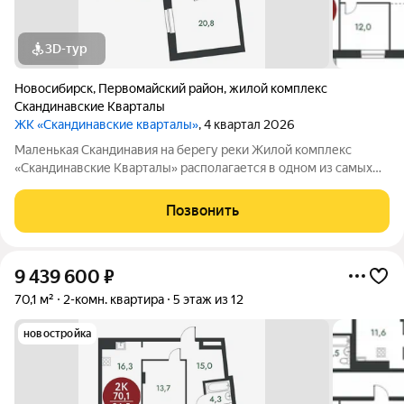
3D-тур
Новосибирск
,
Первомайский район
,
жилой комплекс
Скандинавские Кварталы
ЖК «Скандинавские кварталы»
, 4 квартал 2026
Маленькая Скандинавия на берегу реки Жилой комплекс
«Скандинавские Кварталы» располагается в одном из самых
живописных мест Новосибирска побережье реки Иня. Сразу
за ней открываются прекрасные виды на холмы и нетронутую
Позвонить
природу. Уникальная
9 439 600
₽
70,1 м²
2-комн. квартира
5 этаж из 12
новостройка