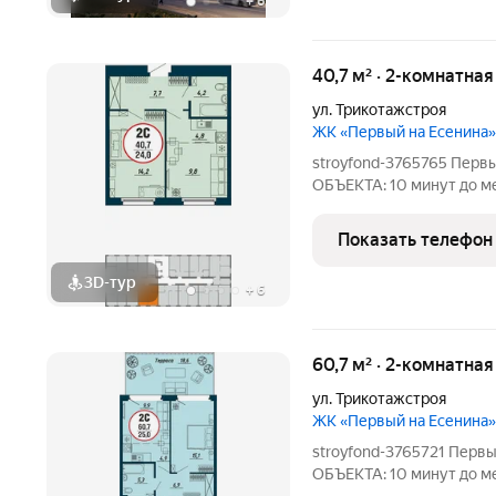
+
6
40,7 м² · 2-комнатная
ул. Трикотажстроя
ЖК «Первый на Есенина»
stroyfond-3765765 Пер
ОБЪЕКТА: 10 минут до ме
непосредственной близо
комплекса в парк собств
Показать телефон
индекс доступности дво
3D-тур
+
6
60,7 м² · 2-комнатная
ул. Трикотажстроя
ЖК «Первый на Есенина»
stroyfond-3765721 Пер
ОБЪЕКТА: 10 минут до ме