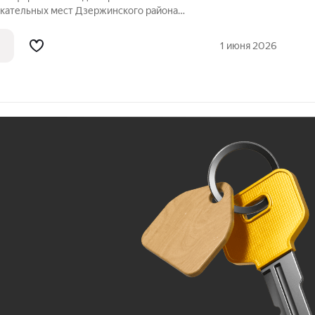
екательных мест Дзержинского района
ядом с парком, в пешей доступности от
ЩЕСТВА ОБЪЕКТА: - 10 минут от метро
1 июня 2026
Ж
До 100 тыс. ₽