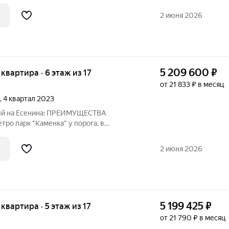
сти личный выход с территории жилого
енные террасы на первом этаже 10 из 10
2 июня 2026
р
5 209 600
₽
я квартира · 6 этаж из 17
от 21 833 ₽ в месяц
, 4 квартал 2023
вый на Есенина: ПРЕИМУЩЕСТВА
тро парк "Каменка" у порога, в
сти личный выход с территории жилого
енные террасы на первом этаже 10 из 10
2 июня 2026
р
5 199 425
₽
 квартира · 5 этаж из 17
от 21 790 ₽ в месяц