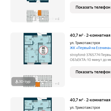
непосредственной близо
комплекса в парк собств
Показать телефон
индекс доступности дво
+
6
40,7 м² · 2-комнатна
ул. Трикотажстроя
ЖК «Первый на Есенина»
stroyfond-3765774 Пер
ОБЪЕКТА: 10 минут до ме
непосредственной близо
комплекса в парк собств
Показать телефон
индекс доступности дво
3D-тур
+
6
40,7 м² · 2-комнатная
ул. Трикотажстроя