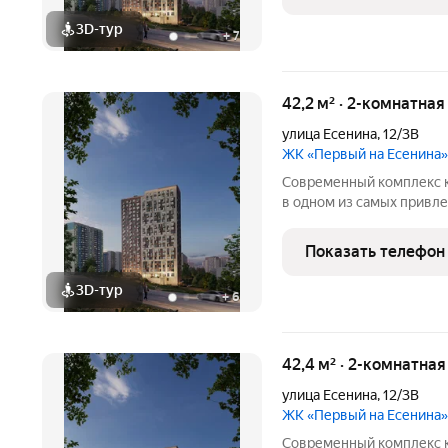
пешком - Парк
3D-тур
+
7
42,2 м² · 2-комнатна
улица Есенина
,
12/3В
ЖК «Первый на Есенина»
Современный комплекс к
в одном из самых привл
города Новосибирска - р
станции метро. ПРЕИМУ
Показать телефон
пешком - Парк
3D-тур
+
6
42,4 м² · 2-комнатна
улица Есенина
,
12/3В
ЖК «Первый на Есенина»
Современный комплекс к