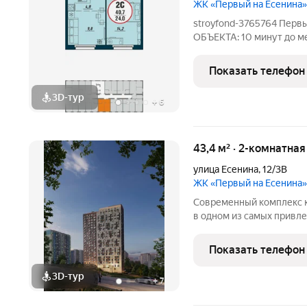
ЖК «Первый на Есенина»
stroyfond-3765764 Пер
ОБЪЕКТА: 10 минут до ме
непосредственной близо
комплекса в парк собств
Показать телефон
индекс доступности дво
3D-тур
+
6
43,4 м² · 2-комнатна
улица Есенина
,
12/3В
ЖК «Первый на Есенина»
Современный комплекс к
в одном из самых привл
города Новосибирска - р
станции метро. ПРЕИМУ
Показать телефон
пешком - Парк
3D-тур
+
7