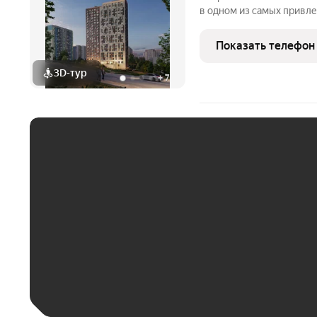
в одном из самых привл
города Новосибирска - р
станции метро. ПРЕИМУ
Показать телефон
пешком - Парк
3D-тур
+
7
ЕЖЕМЕСЯЧНЫЙ ПЛАТЁ
До 30 тыс. ₽
До 50 тыс. ₽
До 70 тыс. ₽
Больше 100 тыс. ₽