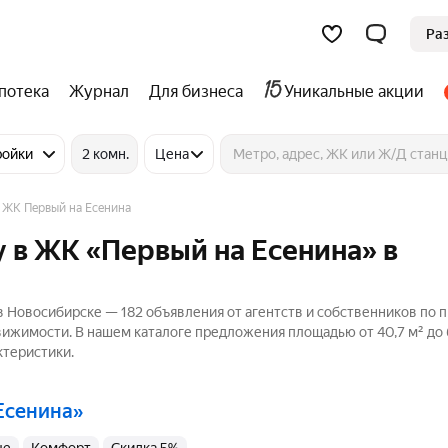
Ра
потека
Журнал
Для бизнеса
Уникальные акции
ройки
2 комн.
Цена
ЖК Первый на Есенина
 в ЖК «Первый на Есенина» в
 Новосибирске — 182 объявления от агентств и собственников по 
движимости. В нашем каталоге предложения площадью от 40,7 м² до 6
ктеристики.
 Есенина»