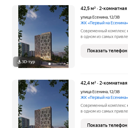
42,5 м² · 2-комнатна
улица Есенина
,
12/3В
ЖК «Первый на Есенина»
Современный комплекс к
в одном из самых привл
города Новосибирска - р
станции метро. ПРЕИМУ
Показать телефон
пешком - Парк
3D-тур
+
7
42,4 м² · 2-комнатна
улица Есенина
,
12/3В
ЖК «Первый на Есенина»
Современный комплекс к
в одном из самых привл
города Новосибирска - р
станции метро. ПРЕИМУ
Показать телефон