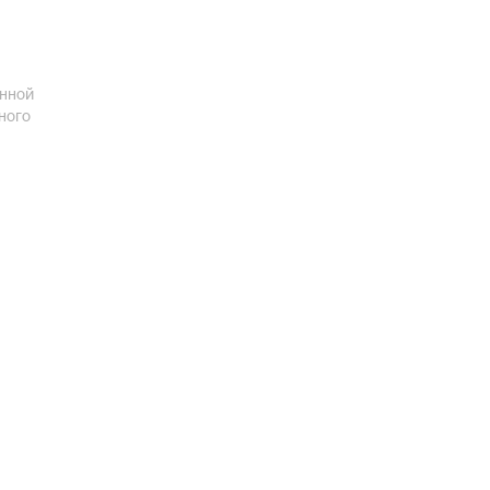
енной
ного