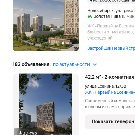
4 кв. 2026, есть сданн
Новосибирск
,
ул. Трико
Золотая Нива
15 мин
ЖК «Первый на Есенина
близости от магазинов,
учреждений.
Застройщик Первый ст
182 объявления:
по актуальности
42,2 м² · 2-комнатна
улица Есенина
,
12/3В
ЖК «Первый на Есенина»
Современный комплекс к
в одном из самых привл
города Новосибирска - р
станции метро. ПРЕИМУ
Показать телефон
пешком - Парк
3D-тур