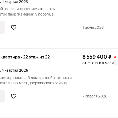
, 4 квартал 2023
вый на Есенина: ПРЕИМУЩЕСТВА
тро парк "Каменка" у порога, в
сти личный выход с территории жилого
енные террасы на первом этаже 10 из 10
1 июня 2026
р
8 559 400
₽
я квартира · 22 этаж из 22
от 35 871 ₽ в месяц
, 4 квартал 2026
омфорт класса. 3 дома разной этажности
екательных мест Дзержинского района
ядом с парком, в пешей доступности от
ЩЕСТВА ОБЪЕКТА: - 10 минут от метро
7 апреля 2026