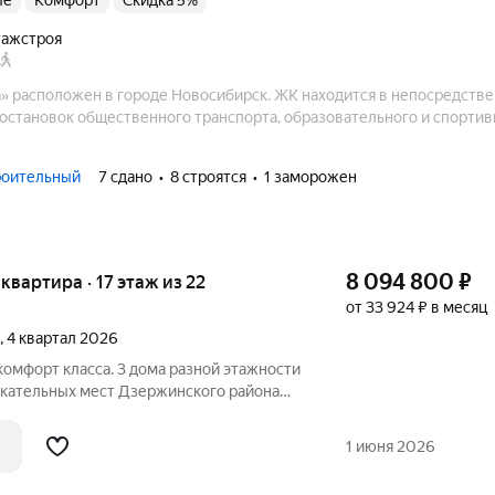
ые
комфорт
Скидка 5%
тажстроя
.
» расположен в городе Новосибирск. ЖК находится в непосредств
 остановок общественного транспорта, образовательного и спортив
роительный
7 сдано
8 строятся
1 заморожен
8 094 800
₽
я квартира · 17 этаж из 22
от 33 924 ₽ в месяц
, 4 квартал 2026
омфорт класса. 3 дома разной этажности
екательных мест Дзержинского района
ядом с парком, в пешей доступности от
ЩЕСТВА ОБЪЕКТА: - 10 минут от метро
1 июня 2026