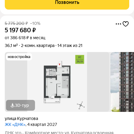
коричневыми фасадами. Комфортные пространства:
Позвонить
многообразие планировок, квартиры с
5 775 200
₽
–10%
5 197 680
₽
от 386 618 ₽ в месяц
36,1 м²
2-комн. квартира
14 этаж из 21
новостройка
3D-тур
улица Курчатова
ЖК «ДНК»
, 4 квартал 2027
ДНК это... Комфортное место: ул. Курчатова освоенная,