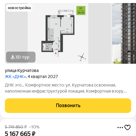
новостройка
3D-тур
улица Курчатова
ЖК «ДНК»
, 4 квартал 2027
ДНК это... Комфортное место: ул. Курчатова освоенная,
наполненная инфраструктурой локация. Комфортная взору
архитектура: два монолитно-кирпичных корпуса с
коричневыми фасадами. Комфортные пространства:
Позвонить
многообразие планировок, квартиры с
5 741 850
₽
–10%
5 167 665
₽