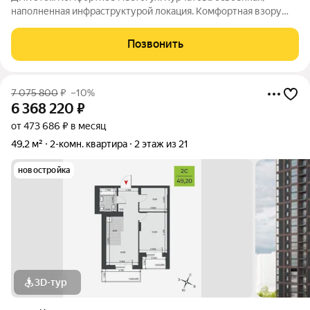
наполненная инфраструктурой локация. Комфортная взору
архитектура: два монолитно-кирпичных корпуса с
коричневыми фасадами. Комфортные пространства:
Позвонить
многообразие планировок, квартиры с
7 075 800
₽
–10%
6 368 220
₽
от 473 686 ₽ в месяц
49,2 м²
2-комн. квартира
2 этаж из 21
новостройка
3D-тур