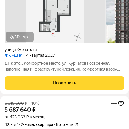
3D-тур
улица Курчатова
ЖК «ДНК»
, 4 квартал 2027
ДНК это... Комфортное место: ул. Курчатова освоенная,
наполненная инфраструктурой локация. Комфортная взору
архитектура: два монолитно-кирпичных корпуса с
коричневыми фасадами. Комфортные пространства:
Позвонить
многообразие планировок, квартиры с
6 319 600
₽
–10%
5 687 640
₽
от 423 063 ₽ в месяц
42,7 м²
2-комн. квартира
6 этаж из 21