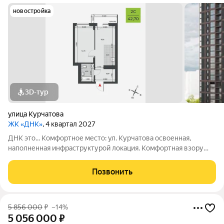
новостройка
3D-тур
улица Курчатова
ЖК «ДНК»
, 4 квартал 2027
ДНК это... Комфортное место: ул. Курчатова освоенная,
наполненная инфраструктурой локация. Комфортная взору
архитектура: два монолитно-кирпичных корпуса с
коричневыми фасадами. Комфортные пространства:
Позвонить
многообразие планировок, квартиры с
5 856 000
₽
–14%
5 056 000
₽