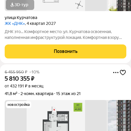
3D-тур
улица Курчатова
ЖК «ДНК»
, 4 квартал 2027
ДНК это... Комфортное место: ул. Курчатова освоенная,
наполненная инфраструктурой локация. Комфортная взору
архитектура: два монолитно-кирпичных корпуса с
коричневыми фасадами. Комфортные пространства:
Позвонить
многообразие планировок, квартиры с
6 455 950
₽
–10%
5 810 355
₽
от 432 191 ₽ в месяц
41,8 м²
2-комн. квартира
15 этаж из 21
новостройка