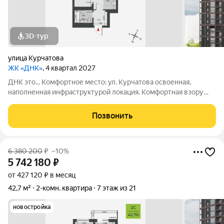
3D-тур
улица Курчатова
ЖК «ДНК»
, 4 квартал 2027
ДНК это... Комфортное место: ул. Курчатова освоенная,
наполненная инфраструктурой локация. Комфортная взору
архитектура: два монолитно-кирпичных корпуса с
коричневыми фасадами. Комфортные пространства:
Позвонить
многообразие планировок, квартиры с
6 380 200
₽
–10%
5 742 180
₽
от 427 120 ₽ в месяц
42,7 м²
2-комн. квартира
7 этаж из 21
новостройка