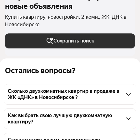
новые объявления
Купить квартиру, новостройки, 2-комн., ЖК: ДНК в
Новосибирске
Сохранить поиск
Остались вопросы?
Сколько двухкомнатных квартир в продаже в
ЖК «ДНК» в Новосибирске ?
На Яндекс Недвижимости в продаже в ЖК «ДНК» в 
Новосибирске 58 двухкомнатных квартир 58 
Как выбрать свою лучшую двухкомнатную
квартиру?
объявлений от застройщиков
Чтобы купить 2-комнатную квартиру в новостройке 
в ЖК «ДНК», воспользуйтесь тепловой картой для 
Сколько стоит купить двухкомнатную