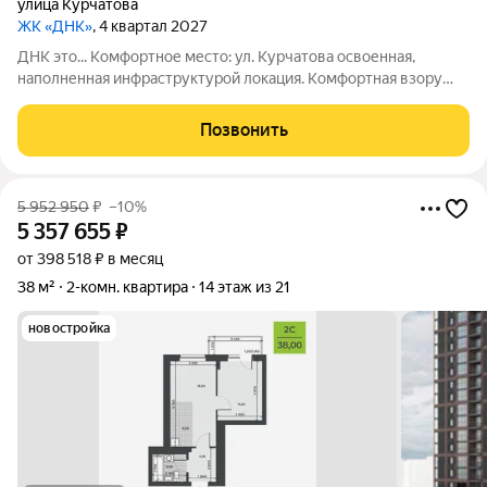
улица Курчатова
ЖК «ДНК»
, 4 квартал 2027
ДНК это... Комфортное место: ул. Курчатова освоенная,
наполненная инфраструктурой локация. Комфортная взору
архитектура: два монолитно-кирпичных корпуса с
коричневыми фасадами. Комфортные пространства:
Позвонить
многообразие планировок, квартиры с
5 952 950
₽
–10%
5 357 655
₽
от 398 518 ₽ в месяц
38 м²
2-комн. квартира
14 этаж из 21
новостройка