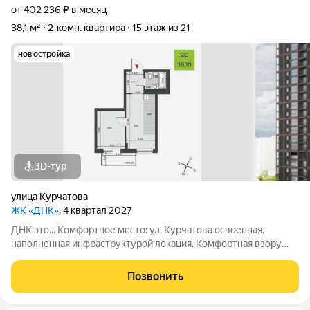
от 402 236 ₽ в месяц
38,1 м²
2-комн. квартира
15 этаж из 21
новостройка
3D-тур
улица Курчатова
ЖК «ДНК»
, 4 квартал 2027
ДНК это... Комфортное место: ул. Курчатова освоенная,
наполненная инфраструктурой локация. Комфортная взору
архитектура: два монолитно-кирпичных корпуса с
коричневыми фасадами. Комфортные пространства:
Позвонить
многообразие планировок, квартиры с