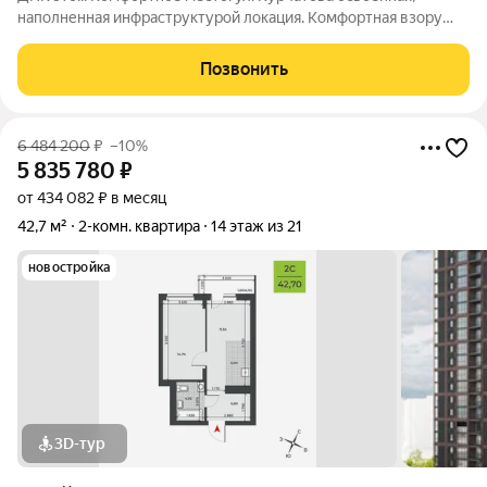
наполненная инфраструктурой локация. Комфортная взору
архитектура: два монолитно-кирпичных корпуса с
коричневыми фасадами. Комфортные пространства:
Позвонить
многообразие планировок, квартиры с
6 484 200
₽
–10%
5 835 780
₽
от 434 082 ₽ в месяц
42,7 м²
2-комн. квартира
14 этаж из 21
новостройка
3D-тур