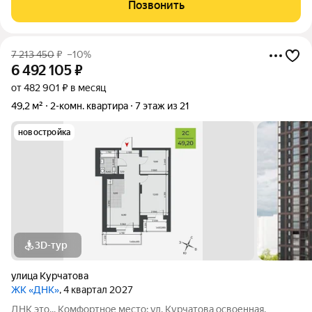
коричневыми фасадами. Комфортные пространства:
Позвонить
многообразие планировок, квартиры с
7 213 450
₽
–10%
6 492 105
₽
от 482 901 ₽ в месяц
49,2 м²
2-комн. квартира
7 этаж из 21
новостройка
3D-тур
улица Курчатова
ЖК «ДНК»
, 4 квартал 2027
ДНК это... Комфортное место: ул. Курчатова освоенная,