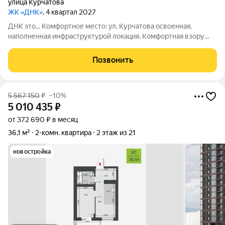
улица Курчатова
ЖК «ДНК»
, 4 квартал 2027
ДНК это... Комфортное место: ул. Курчатова освоенная,
наполненная инфраструктурой локация. Комфортная взору
архитектура: два монолитно-кирпичных корпуса с
коричневыми фасадами. Комфортные пространства:
Позвонить
многообразие планировок, квартиры с
5 567 150
₽
–10%
5 010 435
₽
от 372 690 ₽ в месяц
36,1 м²
2-комн. квартира
2 этаж из 21
новостройка