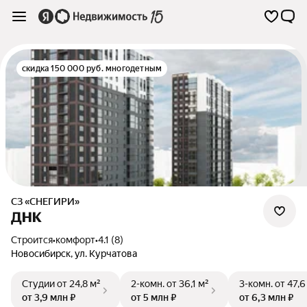
скидка 150 000 руб. многодетным
СЗ «СНЕГИРИ»
ДНК
Строится
•
комфорт
•
4.1 (8)
Новосибирск
,
ул. Курчатова
Студии
от 24,8 м²
2-комн.
от 36,1 м²
3-комн.
от 47,6
от 3,9 млн ₽
от 5 млн ₽
от 6,3 млн ₽