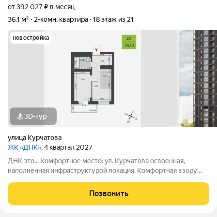
от 392 027 ₽ в месяц
36,1 м²
2-комн. квартира
18 этаж из 21
новостройка
3D-тур
улица Курчатова
ЖК «ДНК»
, 4 квартал 2027
ДНК это... Комфортное место: ул. Курчатова освоенная,
наполненная инфраструктурой локация. Комфортная взору
архитектура: два монолитно-кирпичных корпуса с
коричневыми фасадами. Комфортные пространства:
Позвонить
многообразие планировок, квартиры с