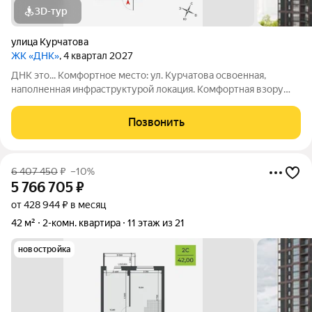
3D-тур
улица Курчатова
ЖК «ДНК»
, 4 квартал 2027
ДНК это... Комфортное место: ул. Курчатова освоенная,
наполненная инфраструктурой локация. Комфортная взору
архитектура: два монолитно-кирпичных корпуса с
коричневыми фасадами. Комфортные пространства:
Позвонить
многообразие планировок, квартиры с
6 407 450
₽
–10%
5 766 705
₽
от 428 944 ₽ в месяц
42 м²
2-комн. квартира
11 этаж из 21
новостройка