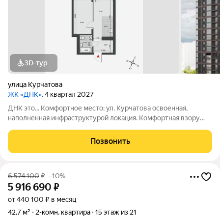
3D-тур
улица Курчатова
ЖК «ДНК»
, 4 квартал 2027
ДНК это... Комфортное место: ул. Курчатова освоенная,
наполненная инфраструктурой локация. Комфортная взору
архитектура: два монолитно-кирпичных корпуса с
коричневыми фасадами. Комфортные пространства:
Позвонить
многообразие планировок, квартиры с
6 574 100
₽
–10%
5 916 690
₽
от 440 100 ₽ в месяц
42,7 м²
2-комн. квартира
15 этаж из 21