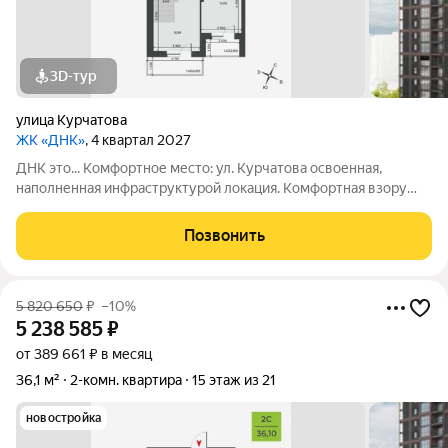
3D-тур
улица Курчатова
ЖК «ДНК»
, 4 квартал 2027
ДНК это... Комфортное место: ул. Курчатова освоенная,
наполненная инфраструктурой локация. Комфортная взору
архитектура: два монолитно-кирпичных корпуса с
коричневыми фасадами. Комфортные пространства:
Позвонить
многообразие планировок, квартиры с
5 820 650
₽
–10%
5 238 585
₽
от 389 661 ₽ в месяц
36,1 м²
2-комн. квартира
15 этаж из 21
новостройка