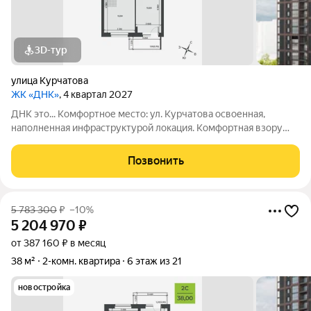
3D-тур
улица Курчатова
ЖК «ДНК»
, 4 квартал 2027
ДНК это... Комфортное место: ул. Курчатова освоенная,
наполненная инфраструктурой локация. Комфортная взору
архитектура: два монолитно-кирпичных корпуса с
коричневыми фасадами. Комфортные пространства:
Позвонить
многообразие планировок, квартиры с
5 783 300
₽
–10%
5 204 970
₽
от 387 160 ₽ в месяц
38 м²
2-комн. квартира
6 этаж из 21
новостройка