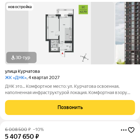
новостройка
3D-тур
улица Курчатова
ЖК «ДНК»
, 4 квартал 2027
ДНК это... Комфортное место: ул. Курчатова освоенная,
наполненная инфраструктурой локация. Комфортная взору
архитектура: два монолитно-кирпичных корпуса с
коричневыми фасадами. Комфортные пространства:
Позвонить
многообразие планировок, квартиры с
6 008 500
₽
–10%
5 407 650
₽