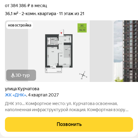
от 384 386 ₽ в месяц
36,1 м²
2-комн. квартира
11 этаж из 21
новостройка
3D-тур
улица Курчатова
ЖК «ДНК»
, 4 квартал 2027
ДНК это... Комфортное место: ул. Курчатова освоенная,
наполненная инфраструктурой локация. Комфортная взору
архитектура: два монолитно-кирпичных корпуса с
коричневыми фасадами. Комфортные пространства:
Позвонить
многообразие планировок, квартиры с