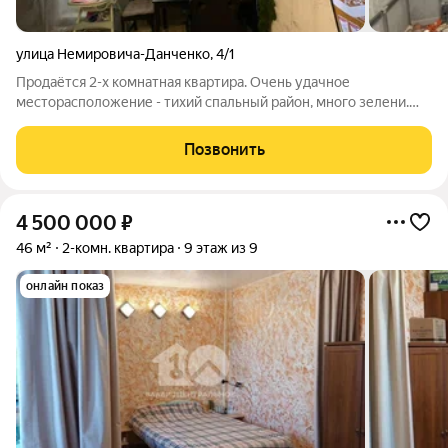
улица Немировича-Данченко
,
4/1
Продаётся 2-х комнатная квартира. Очень удачное
месторасположение - тихий спальный район, много зелени.
Развита инфраструктура- школы, детские сады, магазины,
спорт площадка, детские игровые зоны. В шаговой
Позвонить
доступности все сетевые продуктовые
4 500 000
₽
46 м²
2-комн. квартира
9 этаж из 9
онлайн показ