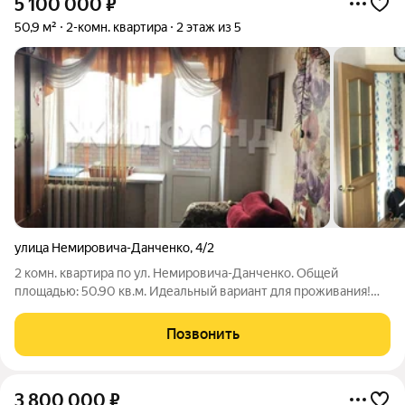
5 100 000
₽
50,9 м²
2-комн. квартира
2 этаж из 5
улица Немировича-Данченко
,
4/2
2 комн. квартира по ул. Немировича-Данченко. Общей
площадью: 50.90 кв.м. Идеальный вариант для проживания!
Теплая светлая квартира в кирпичном доме на комфортном
втором этаже. В санузлах выполнен ремонт, большая лоджия
Позвонить
остеклена и обшита деревом,
3 800 000
₽