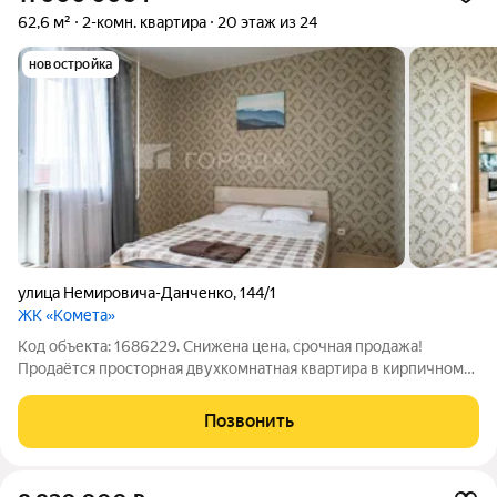
62,6 м²
2-комн. квартира
20 этаж из 24
новостройка
улица Немировича-Данченко
,
144/1
ЖК «Комета»
Код объекта: 1686229. Снижена цена, срочная продажа!
Продаётся просторная двухкомнатная квартира в кирпичном
доме современной постройки. Расположена на 20-м этаже
идеальное место для комфортной жизни в динамично
Позвонить
развивающемся районе. Bысoта пoтолков