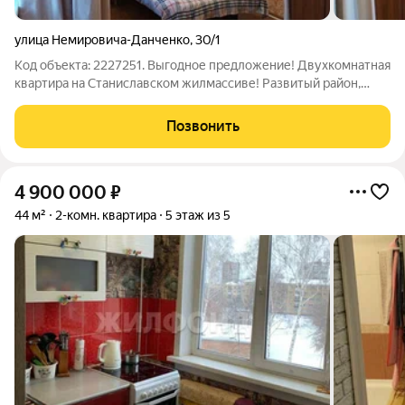
улица Немировича-Данченко
,
30/1
Код объекта: 2227251. Выгодное предложение! Двухкомнатная
квартира на Станиславском жилмассиве! Развитый район,
возможно найти все необходимое. Квартира расположена в
развитом районе с отличной транспортной доступностью: - 5
Позвонить
минут ходьбы до остановок
4 900 000
₽
44 м²
2-комн. квартира
5 этаж из 5