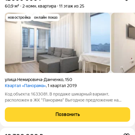
60,9 м²
2-комн. квартира
11 этаж из 25
новостройка
онлайн показ
улица Немировича-Данченко
,
150
Квартал «Панорама»
, 1 квартал 2019
Код объекта: 1633081. В продаже шикарный вариант,
расположен в ЖК "Панорама" Выгодное предложение на
рынке идеальное сочетание цены и качества. С
заинтересованными клиентам мы готовы обсудить вариант
Позвонить
торга Квартира расположена в одном из самых