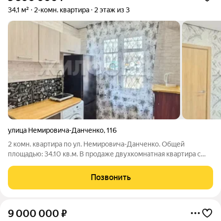
34,1 м²
2-комн. квартира
2 этаж из 3
улица Немировича-Данченко
,
116
2 комн. квартира по ул. Немировича-Данченко. Общей
площадью: 34.10 кв.м. В продаже двухкомнатная квартира с
выделенной спальной зоной (согласовали с БТИ).
Расположение квартиры очень удачное: 10-15 минут пешком
Позвонить
до метро пл.Маркса, вблизи крупные
9 000 000
₽