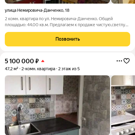
улица Немировича-Данченко
,
18
2 комн. квартира по ул. Немировича-Данченко. Общей
площадью: 44.00 кв.м. Предлагаем к продаже чистую,светлую
2-комнатную квартиру с отличной локацией. Общая площадь
квартиры 44 кв. м, расположена на 5 этаже 5-этажного
Позвонить
панельного дома. Высота потолков
5 100 000
₽
47,2 м²
2-комн. квартира
2 этаж из 5