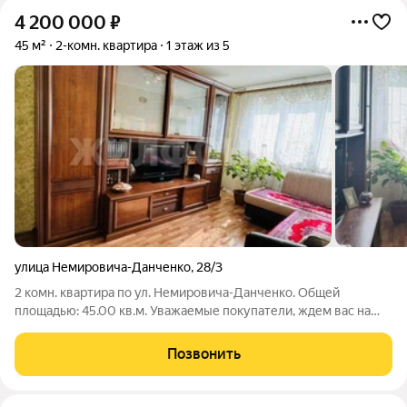
4 200 000
₽
45 м²
2-комн. квартира
1 этаж из 5
улица Немировича-Данченко
,
28/3
2 комн. квартира по ул. Немировича-Данченко. Общей
площадью: 45.00 кв.м. Уважаемые покупатели, ждем вас на
просмотр! Представляем вашему вниманию квартиру, где на
45 квадратных метрах создано цельное, продуманное
Позвонить
пространство для комфортной жизни .