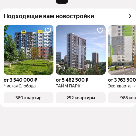
квадратного метра или площади
Подходящие вам новостройки
от 3 540 000 ₽
от 5 482 500 ₽
от 3 763 500
Чистая Слобода
ТАЙМ ПАРК
380 квартир
252 квартиры
988 кв