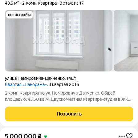
43,5 м²
2-комн. квартира
3 этаж из 17
новостройка
улица Немировича-Данченко
,
148/1
Квартал «Панорама»
, 3 квартал 2016
2 комн. квартира по ул. Немировича-Данченко. Общей
площадью: 43.50 кв.м. Двухкомнатная квартира-студия в ЖК
Панорама на комфортном 3 этаже. Просторная лоджия на всю
квартиру. Кухня-гостиная S21.8 кв.м., спальня S10 кв.м. Окна
Позвонить
выходят в уютный,
5 000 000
₽