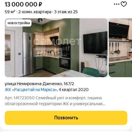
13 000 000
₽
59 м²
2-комн. квартира
3 этаж из 25
новостройка
улица Немировича-Данченко
,
167/2
ЖК «Расцветай на Маркса»
, 4 квартал 2020
Арт. 141723050 Семейный уют и комфорт, тишина
облагороженной территории ЖК и универсальная
транспортная доступность - все это сосредоточенно в вашей
будущей квартире. Вариант отлично подойдет семье, которая
Позвонить
хочет улучшить условия в рамках левого