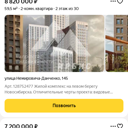
8 820 000
₽
59,5 м²
2-комн. квартира
2 этаж из 30
улица Немировича-Данченко
,
145
Арт. 128752477 Жилой комплекс на левом берегу
Новосибирска. Отличительные черты проекта: видовые
квартиры, арочная архитектура, дизайнерские МОПы. Первая
очередь состоит из 4 секций, объединённых двором и
Позвонить
подземным паркингом. Сдана в 2025 году.
7 200 000
₽