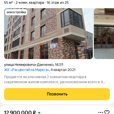
55 м²
2-комн. квартира
16 этаж из 25
новостройка
улица Немировича-Данченко
,
167/1
ЖК «Расцветай на Маркса»
, 4 квартал 2021
Продается эксклюзивная 2-комнатная квартира в
современном жилом комплексе, расположенном всего в 4
минутах пешком от метро «Студенческая». Отличная локация
обеспечит вам доступ ко всем удобствам: Сибирь-Арена, ТРК
Позвонить
«Горский», кафе и рестораны в
12 900 000
₽