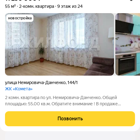
55 м²
2-комн. квартира
9 этаж из 24
новостройка
улица Немировича-Данченко
,
144/1
ЖК «Комета»
2 комн. квартира по ул. Немировича-Данченко. Общей
площадью: 55.00 кв.м. Обратите внимание ! В продаже
полноценная 2-комнатная квартира в идеальном состоянии.
Чистый двор, подъезд, отсечка на три квартиры. Очень
Позвонить
эргономичная планировка на две