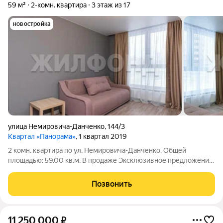
59 м²
2-комн. квартира
3 этаж из 17
новостройка
улица Немировича-Данченко
,
144/3
Квартал «Панорама»
, 1 квартал 2019
2 комн. квартира по ул. Немировича-Данченко. Общей
площадью: 59.00 кв.м. В продаже Эксклюзивное предложение
двухкомнатной меблированной квартиры в престижном ЖК
Панорама! В доме отсутствуют пыль и шум за счет
Позвонить
современной шумо- и теплоизоляции, а
11 250 000
₽