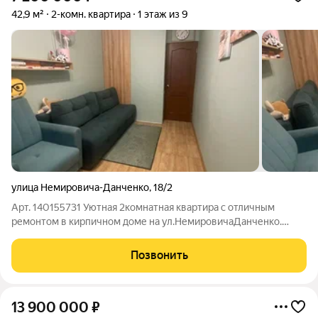
42,9 м²
2-комн. квартира
1 этаж из 9
улица Немировича-Данченко
,
18/2
Арт. 140155731 Уютная 2комнатная квартира с отличным
ремонтом в кирпичном доме на ул.НемировичаДанченко.
Продается светлая 2комнатная квартира площадью 42,9 м с
продуманным ремонтом и готовыми документами прямая
Позвонить
продажа. Отличный вариант для семьи
13 900 000
₽