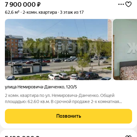
7 900 000
₽
62,6 м²
2-комн. квартира
3 этаж из 17
улица Немировича-Данченко
,
120/5
2 комн. квартира по ул. Немировича-Данченко. Общей
площадью: 62.60 кв.м. В срочной продаже 2-х комнатная
квартира в шаговой доступности от м. пл. Карла Маркса.
Квартира требует косметического ремонта, но даже в таком
Позвонить
состоянии для жизни подходит. В