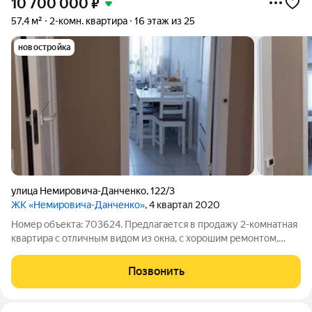
10 700 000
₽
57,4 м²
2-комн. квартира
16 этаж из 25
новостройка
улица Немировича-Данченко
,
122/3
ЖК «Немировича-Данченко»
, 4 квартал 2020
Номер объекта: 703624. Предлагается в продажу 2-комнатная
квартира с отличным видом из окна, с хорошим ремонтом,
мебелью и техникой. Чистая продажа, без обременения. Дом
находится на отличной транспортной развязке, рядом
Позвонить
различные магазины, школа,