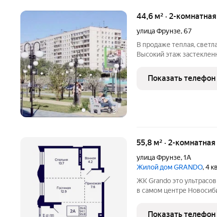
44,6 м² · 2-комнатна
улица Фрунзе
,
67
В продаже теплая, светла
Высокий этаж застекленн
транспортная развязка и
минутах ходьбы располож
Показать телефон
детских сада, два
+
8
55,8 м² · 2-комнатна
улица Фрунзе
,
1А
Жилой дом GRANDO
, 4 
ЖК Grando это ультрасовременный дом-небоскреб бизнес-класса
в самом центре Новосиби
высотой 30 этажей расп
площадью 31-100 кв.м: о
Показать телефон