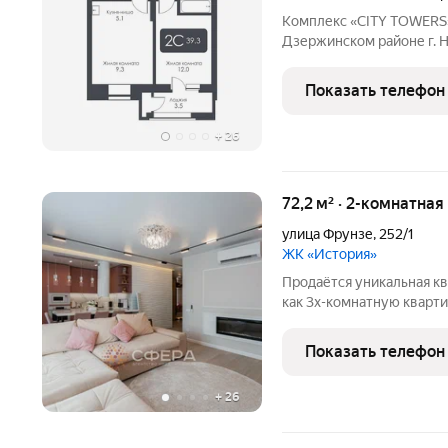
Комплекс «CITY TOWERS» 
Дзержинском районе г. Н
дилерского центра «Той
представляет замкнутую
Показать телефон
этажей и одна 25-этажна
+
26
72,2 м² · 2-комнатная
улица Фрунзе
,
252/1
ЖК «История»
Продаётся уникальная к
как 3x-комнатную кварт
плюс! ПРЕИМУЩЕСТВА объекта: Стильный рем
проекту с использовани
Показать телефон
европейских
+
26