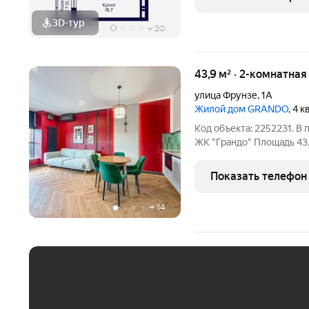
объекте
3D-тур
+
20
43,9 м² · 2-комнатна
улица Фрунзе
,
1А
Жилой дом GRANDO
, 4 
Код объекта: 2252231. В
ЖК "Грандо" Площадь 43,9
кв.м Уютная спальня 12,
оборудованная системой 
Показать телефон
+
14
ЕЖЕМЕСЯЧНЫЙ ПЛАТЁ