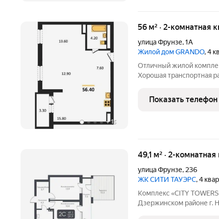
56 м² · 2-комнатная 
улица Фрунзе
,
1А
Жилой дом GRANDO
, 4 
Отличный жилой комплек
Хорошая транспортная ра
инфраструктура. Подход
банка. Звоните, задавайт
Показать телефон
+
15
49,1 м² · 2-комнатная
улица Фрунзе
,
236
ЖК CИТИ ТАУЭРС
, 4 ква
Комплекс «CITY TOWERS» 
Дзержинском районе г. Н
дилерского центра «Той