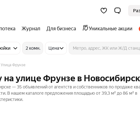
Ра
потека
Журнал
Для бизнеса
Уникальные акции
ройки
2 комн.
Цена
Улица Фрунзе
 на улице Фрунзе в Новосибирс
рске — 35 объявлений от агентств и собственников по продаже кв
и. В нашем каталоге предложения площадью от 39,3 м² до 86 м² в
ктеристики.