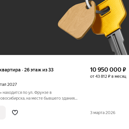
До 100 тыс. ₽
10 950 000
₽
я квартира · 26 этаж из 33
от 43 812 ₽ в месяц
ртал 2027
находится по ул. Фрунзе в
овосибирска, на месте бывшего здания
ота». АРХИТЕКТУРА Комплекс
 постройку из трех башен. Две башни 30
3 марта 2026
я