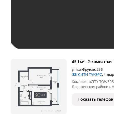
До 30 тыс. ₽
До 50 тыс. ₽
До 70 тыс. ₽
Больше 100 тыс. ₽
45,1 м² · 2-комнатна
улица Фрунзе
,
236
ЖК CИТИ ТАУЭРС
, 4 ква
Комплекс «CITY TOWERS» 
Дзержинском районе г. Н
дилерского центра «Той
представляет замкнутую
Показать телефон
этажей и одна 25-этажна
+
26