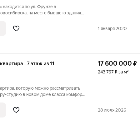
находится по ул. Фрунзе в
овосибирска, на месте бывшего здания
ота». АРХИТЕКТУРА Комплекс
 постройку из трех башен. Две башни 30
1 января 2020
я
17 600 000
₽
 квартира · 7 этаж из 11
243 767 ₽ за м²
вартира, которую можно рассматривать
иру-студию в новом доме класса комфорт
онт по дизайн-
ем качественных материалов
28 июля 2026