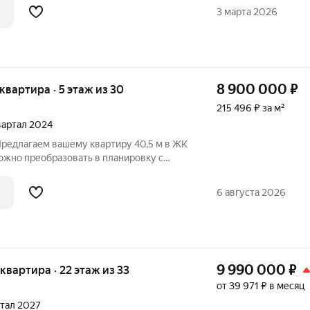
 постройку из трех башен. Две башни 30
3 марта 2026
я
8 900 000
₽
я квартира · 5 этаж из 30
215 496 ₽ за м²
квартал 2024
Предлагаем вашему квартиру 40,5 м в ЖК
ожно преобразовать в планировку с
, кухней-гостиной и большой
у показать на три этажа выше). -Высота
6 августа 2026
9 990 000
₽
я квартира · 22 этаж из 33
от 39 971 ₽ в месяц
ртал 2027