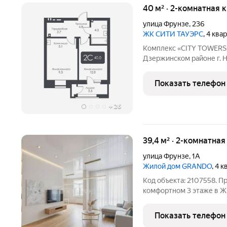
40 м² · 2-комнатная 
улица Фрунзе
,
236
ЖК CИТИ ТАУЭРС
, 4 ква
Комплекс «CITY TOWERS» 
Дзержинском районе г. Н
дилерского центра «Той
представляет замкнутую
Показать телефон
этажей и одна 25-этажна
+
26
39,4 м² · 2-комнатна
улица Фрунзе
,
1А
Жилой дом GRANDO
, 4 
Код объекта: 2107558. П
комфортном 3 этаже в Ж
отделке (выровненные ст
новому владельцу обустр
Показать телефон
стиль. Дом