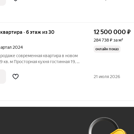
12 500 000
₽
я квартира · 6 этаж из 30
284 738 ₽ за м²
квартал 2024
онлайн показ
 продаже современная квартира в новом
 кв. м Просторная кухня гостинная 19, 79
21 кв.м с выходом на лоджию Гардеробная,
хранения 2,2 кв.м Ванная комната 3,92
21 июля 2026
Ж