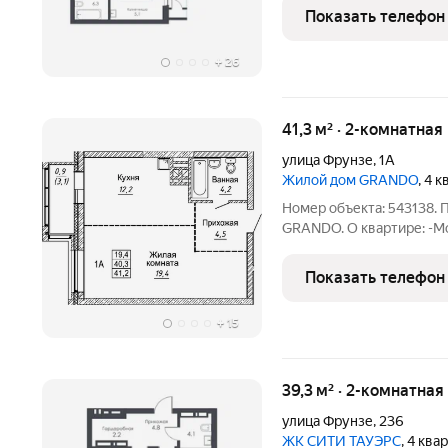
представляет замкнутую
Показать телефон
этажей и одна 25-этажна
+
26
41,3 м² · 2-комнатна
улица Фрунзе
,
1А
Жилой дом GRANDO
, 4 
Номер объекта: 543138. 
GRANDO. О квартире: -М
изолированной спальней
гардеробной (пример мог
Показать телефон
потолков 2,87 м.
+
15
39,3 м² · 2-комнатна
улица Фрунзе
,
236
ЖК CИТИ ТАУЭРС
, 4 ква