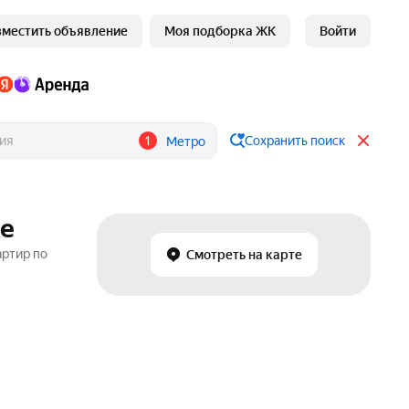
зместить объявление
Моя подборка ЖК
Войти
1
Сохранить поиск
Метро
ке
артир по
Смотреть на карте