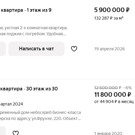
5 900 000
₽
я квартира · 1 этаж из 9
132 287 ₽ за м²
я, уютная 2-х комнатная квартира.
ая лоджия с погребом. Удобная
 развитая инфраструктура. В пяти
ена школа 96 и 15 гимназия, четыре
Написать в чат
19 апреля 2026
12 500 000
₽
–6%
я квартира · 30 этаж из 30
11 800 000
₽
от 44 904 ₽ в месяц
квартал 2024
рска по адресу ул.Фрунзе, 220. Объект
олагает квартирами разных форматов
т студий до четырехкомнатных. В каждом
1 января 2020