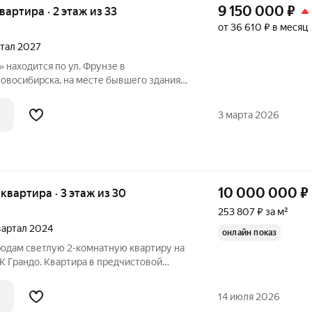
9 150 000
₽
квартира · 2 этаж из 33
от 36 610 ₽ в месяц
ртал 2027
находится по ул. Фрунзе в
овосибирска, на месте бывшего здания
ота». АРХИТЕКТУРА Комплекс
 постройку из трех башен. Две башни 30
3 марта 2026
я
10 000 000
₽
я квартира · 3 этаж из 30
253 807 ₽ за м²
квартал 2024
онлайн показ
родам светлую 2-комнатную квартиру на
К Грандо. Квартира в предчистовой
ены, стяжка пола), что позволяет
оить пространство под свой вкус и
14 июля 2026