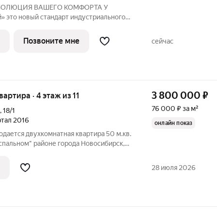
ьного
ЮЗ». Мы объединили заводскую
современную архитектуру и уникальное
Позвоните мне
сейчас
чески чистой
3 800 000
₽
вартира · 4 этаж из 11
76 000 ₽ за м²
,
18/1
артал 2016
онлайн показ
родается двухкомнатная квартира 50 м.кв.
"спальном" районе города Новосибирск,
не кто не жил. Школа рядом Детский сад
 , пункты выдачи находятся на первых
28 июля 2026