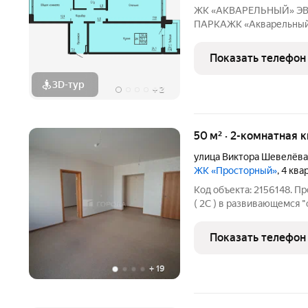
ЖК «АКВАРЕЛЬНЫЙ» ЭВОЛЮЦИЯ ВАШЕГО КОМФОРТА У
ПАРКАЖК «Акварельный» это новый стандарт индустриал
домостроения от ГК «СО
точность конструкций, 
Показать телефон
расположение в экологи
3D-тур
+
2
50 м² · 2-комнатная к
улица Виктора Шевелёва
ЖК «Просторный»
, 4 кв
Код объекта: 2156148. П
( 2С ) в развивающемся 
без мебели (в квартире 
рядом Магазины , аптеки
Показать телефон
+
19