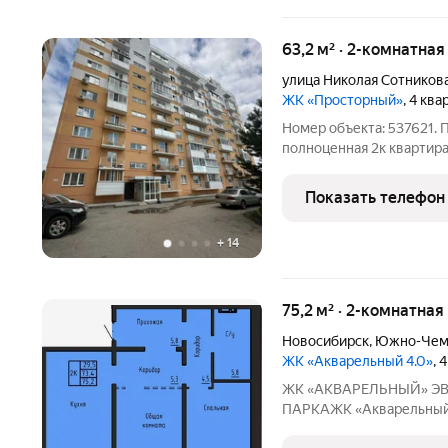
63,2 м² · 2-комнатная
улица Николая Сотников
ЖК «Просторный»
, 4 кв
Номер объекта: 537621. 
полноценная 2к квартир
Современный дом, прият
детскими площадками Ря
Показать телефон
комфортного проживани
+
14
75,2 м² · 2-комнатная
Новосибирск
,
Южно-Чем
ЖК «Акварельный 4.0»
, 
ЖК «АКВАРЕЛЬНЫЙ» ЭВОЛЮЦИЯ ВАШЕГО КОМФОРТА У
ПАРКАЖК «Акварельный» это новый стандарт индустриал
домостроения от ГК «СО