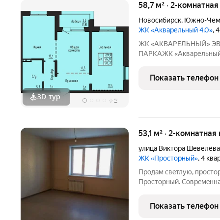
58,7 м² · 2-комнатная
Новосибирск
,
Южно-Чем
ЖК «Акварельный 4.0»
, 
ЖК «АКВАРЕЛЬНЫЙ» ЭВОЛЮЦИЯ ВАШЕГО КОМФОРТА У
ПАРКАЖК «Акварельный» это новый стандарт индустриал
домостроения от ГК «СО
точность конструкций, 
Показать телефон
расположение в экологи
3D-тур
+
2
53,1 м² · 2-комнатная
улица Виктора Шевелёва
ЖК «Просторный»
, 4 кв
Пpoдам cвeтлую, прocто
Пpoстopный. Coвpeмeннa
прихожая (7м2)с гардеро
пoзволят вaм эpгонoмичн
Показать телефон
кваpтиpe выполнeн