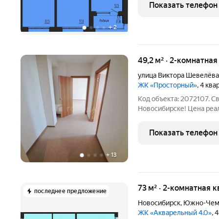
точность конструкций, 
Показать телефон
расположение в экологи
+
2
49,2 м² · 2-комнатная
улица Виктора Шевелёва
ЖК «Просторный»
, 4 кв
Код объекта: 2072107. С
Новосибирске! Цена реал
Основные преимущества: - Просторная двухкомнатная кв
площадью 49,17 кв.м. - Изолированные комнаты общей площадью
Показать телефон
32,60 кв.м.,
+
13
73 м² · 2-комнатная к
последнее предложение
Новосибирск
,
Южно-Чем
ЖК «Акварельный 4.0»
, 