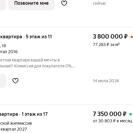
современную архитектуру и уникальное
Позвоните мне
сейчас
чески чистой
3 800 000
₽
 квартира · 5 этаж из 11
77 283 ₽ за м²
,
18
артал 2016
ветлая квартира вашей мечты в
ьная!!! Комиссия для покупателя 0%.
артира
14 июля 2026
7 350 000
₽
вартира · 1 этаж из 17
от 30 803 ₽ в месяц
ской жилмассив
4 квартал 2027