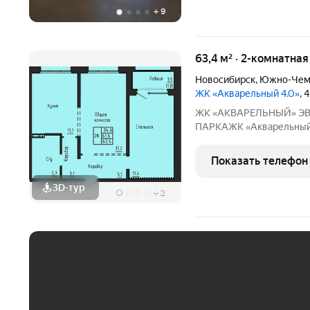
+
9
63,4 м² · 2-комнатная
Новосибирск
,
Южно-Чем
ЖК «Акварельный 4.0»
, 
ЖК «АКВАРЕЛЬНЫЙ» ЭВОЛЮЦИЯ ВАШЕГО КОМФОРТА У
ПАРКАЖК «Акварельный» это новый стандарт индустриал
домостроения от ГК «СО
точность конструкций, 
Показать телефон
расположение в экологи
3D-тур
+
2
ЕЖЕМЕСЯЧНЫЙ ПЛАТЁ