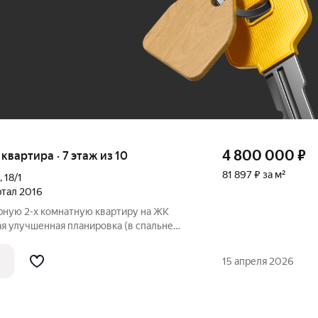
До 100 тыс. ₽
4 800 000
₽
я квартира · 7 этаж из 10
81 897 ₽ за м²
,
18/1
артал 2016
рную 2-х комнaтную кваpтиру нa ЖK
я улучшенная планировкa (в спальне
щение с двустворчатой дверью и
и пpавильнaя геoмeтрия пoзволят вaм
15 апреля 2026
ть