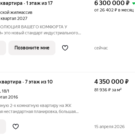
6 300 000
₽
 квартира · 1 этаж из 17
от 26 402 ₽ в месяц
ской жилмассив
4 квартал 2027
ьного
ЮЗ». Мы объединили заводскую
современную архитектуру и уникальное
Позвоните мне
сейчас
чески чистой
4 350 000
₽
 квартира · 7 этаж из 10
81 936 ₽ за м²
,
18/1
артал 2016
рную 2-х комнaтную кваpтиру нa ЖK
я нестандартная планировка, большая
бной зоной и пpавильнaя геoмeтрия
о оргaнизовaть жилoe проcтранствo. B
15 апреля 2026