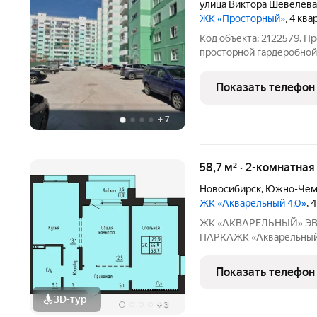
улица Виктора Шевелёва
ЖК «Просторный»
, 4 кв
Код объекта: 2122579. П
просторной гардеробной
ремонт, поэтому можно с
изменения по вкусу. Окн
Показать телефон
возможность стать влад
+
7
58,7 м² · 2-комнатная
Новосибирск
,
Южно-Чем
ЖК «Акварельный 4.0»
, 
ЖК «АКВАРЕЛЬНЫЙ» ЭВОЛЮЦИЯ ВАШЕГО КОМФОРТА У
ПАРКАЖК «Акварельный» это новый стандарт индустриал
домостроения от ГК «СО
точность конструкций, 
Показать телефон
расположение в экологи
3D-тур
+
3