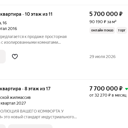
5 700 000
₽
 квартира · 10 этаж из 11
90 190 ₽ за м²
а
,
16
артал 2016
онлайн показ
торг
Предлагается к продаже просторная
а с изолированными комнатами
ная придомовая территория с классными
дом есть всё необходимое для
29 июля 2026
я:
7 700 000
₽
 квартира · 8 этаж из 17
от 32 270 ₽ в месяц
ской жилмассив
4 квартал 2027
ьного
ЮЗ». Мы объединили заводскую