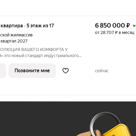
6 850 000
₽
 квартира · 5 этаж из 17
от 28 707 ₽ в месяц
ской жилмассив
4 квартал 2027
ьного
ЮЗ». Мы объединили заводскую
современную архитектуру и уникальное
Позвоните мне
сейчас
чески чистой
Ж