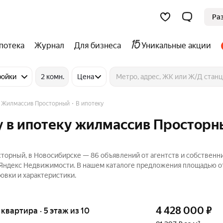
Ра
потека
Журнал
Для бизнеса
Уникальные акции
ройки
2 комн.
Цена
Жилмассив Просторный
В ипотеку
у в ипотеку жилмассив Просторн
торный, в Новосибирске — 86 объявлений от агентств и собственн
 Яндекс Недвижимости. В нашем каталоге предложения площадью от
овки и характеристики.
4 428 000
₽
я квартира · 5 этаж из 10