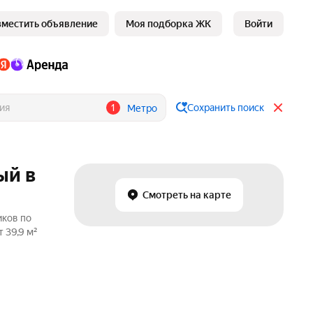
зместить объявление
Моя подборка ЖК
Войти
1
Сохранить поиск
Метро
ый в
Смотреть на карте
иков по
 39,9 м²