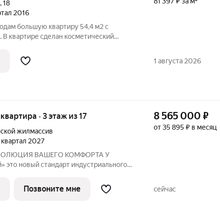
81 397 ₽ за м²
,
18
артал 2016
родам большую квартиру 54,4 м2 с
. В квартире сделан косметический
разу заселяться или внести свои
а выходят на улицу. Не упустите
1 августа 2026
ельцем
8 565 000
₽
 квартира · 3 этаж из 17
от 35 895 ₽ в месяц
ской жилмассив
4 квартал 2027
ьного
ЮЗ». Мы объединили заводскую
современную архитектуру и уникальное
Позвоните мне
сейчас
чески чистой