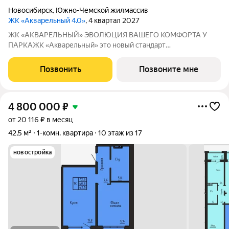
Новосибирск
,
Южно-Чемской жилмассив
ЖК «Акварельный 4.0»
, 4 квартал 2027
ЖК «АКВАРЕЛЬНЫЙ» ЭВОЛЮЦИЯ ВАШЕГО КОМФОРТА У
ПАРКАЖК «Акварельный» это новый стандарт
индустриального домостроения от ГК «СОЮЗ». Мы
объединили заводскую точность конструкций, современную
Позвонить
Позвоните мне
архитектуру и уникальное расположение в экологически
чистой
4 800 000
₽
от 20 116 ₽ в месяц
42,5 м²
1-комн. квартира
10 этаж из 17
новостройка