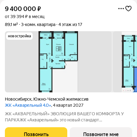
9 400 000
₽
от 39 394 ₽ в месяц
89,1 м²
3-комн. квартира
4 этаж из 17
новостройка
Новосибирск
,
Южно-Чемской жилмассив
ЖК «Акварельный 4.0»
, 4 квартал 2027
ЖК «АКВАРЕЛЬНЫЙ» ЭВОЛЮЦИЯ ВАШЕГО КОМФОРТА У
ПАРКАЖК «Акварельный» это новый стандарт
индустриального домостроения от ГК «СОЮЗ». Мы
объединили заводскую точность конструкций, современную
Позвонить
Позвоните мне