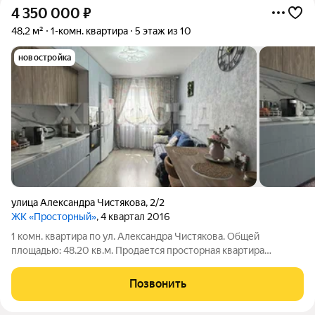
4 350 000
₽
48,2 м²
1-комн. квартира
5 этаж из 10
новостройка
улица Александра Чистякова
,
2/2
ЖК «Просторный»
, 4 квартал 2016
1 комн. квартира по ул. Александра Чистякова. Общей
площадью: 48.20 кв.м. Продается просторная квартира
улучшенной планировки. Общая площадь квартиры составляет
48,2 кв.м., что позволит вам создать уютное и комфортное
Позвонить
пространство для жизни. Квартира