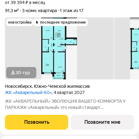
от 39 394 ₽ в месяц
91,3 м²
3-комн. квартира
1 этаж из 17
новостройка
последнее предложение
3D-тур
Новосибирск
,
Южно-Чемской жилмассив
ЖК «Акварельный 4.0»
, 4 квартал 2027
ЖК «АКВАРЕЛЬНЫЙ» ЭВОЛЮЦИЯ ВАШЕГО КОМФОРТА У
ПАРКАЖК «Акварельный» это новый стандарт
индустриального домостроения от ГК «СОЮЗ». Мы
объединили заводскую точность конструкций, современную
Позвонить
Позвоните мне
архитектуру и уникальное расположение в экологически
чистой