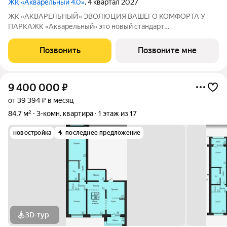
ЖК «Акварельный 4.0»
, 4 квартал 2027
ЖК «АКВАРЕЛЬНЫЙ» ЭВОЛЮЦИЯ ВАШЕГО КОМФОРТА У
ПАРКАЖК «Акварельный» это новый стандарт
индустриального домостроения от ГК «СОЮЗ». Мы
объединили заводскую точность конструкций, современную
Позвонить
Позвоните мне
архитектуру и уникальное расположение в экологически
чистой
9 400 000
₽
от 39 394 ₽ в месяц
84,7 м²
3-комн. квартира
1 этаж из 17
новостройка
последнее предложение
3D-тур