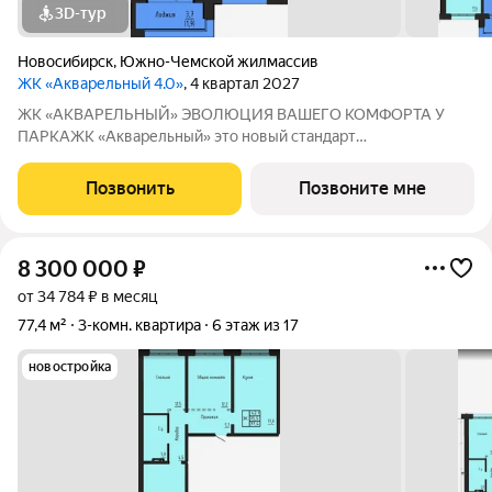
3D-тур
Новосибирск
,
Южно-Чемской жилмассив
ЖК «Акварельный 4.0»
, 4 квартал 2027
ЖК «АКВАРЕЛЬНЫЙ» ЭВОЛЮЦИЯ ВАШЕГО КОМФОРТА У
ПАРКАЖК «Акварельный» это новый стандарт
индустриального домостроения от ГК «СОЮЗ». Мы
объединили заводскую точность конструкций, современную
Позвонить
Позвоните мне
архитектуру и уникальное расположение в экологически
чистой
8 300 000
₽
от 34 784 ₽ в месяц
77,4 м²
3-комн. квартира
6 этаж из 17
новостройка