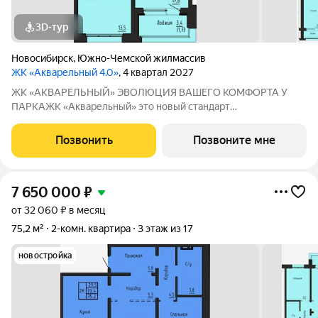
3D-тур
Новосибирск
,
Южно-Чемской жилмассив
ЖК «Акварельный 4.0»
, 4 квартал 2027
ЖК «АКВАРЕЛЬНЫЙ» ЭВОЛЮЦИЯ ВАШЕГО КОМФОРТА У
ПАРКАЖК «Акварельный» это новый стандарт
индустриального домостроения от ГК «СОЮЗ». Мы
объединили заводскую точность конструкций, современную
Позвонить
Позвоните мне
архитектуру и уникальное расположение в экологически
чистой
7 650 000
₽
от 32 060 ₽ в месяц
75,2 м²
2-комн. квартира
3 этаж из 17
новостройка