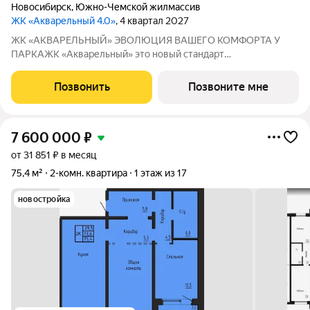
Новосибирск
,
Южно-Чемской жилмассив
ЖК «Акварельный 4.0»
, 4 квартал 2027
ЖК «АКВАРЕЛЬНЫЙ» ЭВОЛЮЦИЯ ВАШЕГО КОМФОРТА У
ПАРКАЖК «Акварельный» это новый стандарт
индустриального домостроения от ГК «СОЮЗ». Мы
объединили заводскую точность конструкций, современную
Позвонить
Позвоните мне
архитектуру и уникальное расположение в экологически
чистой
7 600 000
₽
от 31 851 ₽ в месяц
75,4 м²
2-комн. квартира
1 этаж из 17
новостройка