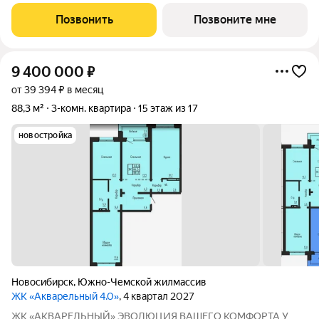
индустриального домостроения от ГК «СОЮЗ». Мы
объединили заводскую точность конструкций, современную
Позвонить
Позвоните мне
архитектуру и уникальное расположение в экологически
чистой
9 400 000
₽
от 39 394 ₽ в месяц
88,3 м²
3-комн. квартира
15 этаж из 17
новостройка
Новосибирск
,
Южно-Чемской жилмассив
ЖК «Акварельный 4.0»
, 4 квартал 2027
ЖК «АКВАРЕЛЬНЫЙ» ЭВОЛЮЦИЯ ВАШЕГО КОМФОРТА У