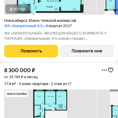
3D-тур
Новосибирск
,
Южно-Чемской жилмассив
ЖК «Акварельный 4.0»
, 4 квартал 2027
ЖК «АКВАРЕЛЬНЫЙ» ЭВОЛЮЦИЯ ВАШЕГО КОМФОРТА У
ПАРКАЖК «Акварельный» это новый стандарт
индустриального домостроения от ГК «СОЮЗ». Мы
объединили заводскую точность конструкций, современную
Позвонить
Позвоните мне
архитектуру и уникальное расположение в экологически
чистой
8 300 000
₽
от 34 784 ₽ в месяц
77,4 м²
3-комн. квартира
2 этаж из 17
новостройка