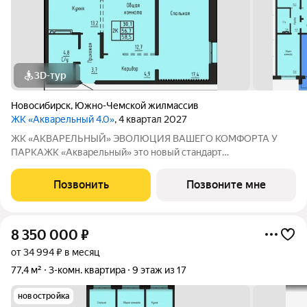
3D-тур
Новосибирск
,
Южно-Чемской жилмассив
ЖК «Акварельный 4.0»
, 4 квартал 2027
ЖК «АКВАРЕЛЬНЫЙ» ЭВОЛЮЦИЯ ВАШЕГО КОМФОРТА У
ПАРКАЖК «Акварельный» это новый стандарт
индустриального домостроения от ГК «СОЮЗ». Мы
объединили заводскую точность конструкций, современную
Позвонить
Позвоните мне
архитектуру и уникальное расположение в экологически
чистой
8 350 000
₽
от 34 994 ₽ в месяц
77,4 м²
3-комн. квартира
9 этаж из 17
новостройка