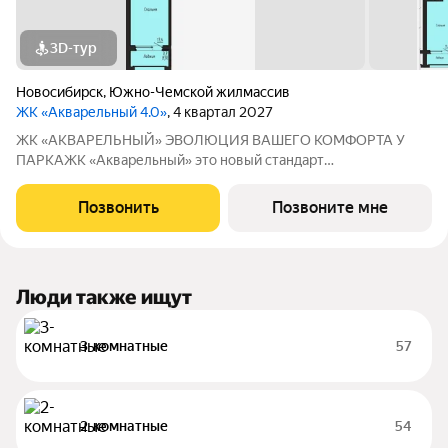
3D-тур
Новосибирск
,
Южно-Чемской жилмассив
ЖК «Акварельный 4.0»
, 4 квартал 2027
ЖК «АКВАРЕЛЬНЫЙ» ЭВОЛЮЦИЯ ВАШЕГО КОМФОРТА У
ПАРКАЖК «Акварельный» это новый стандарт
индустриального домостроения от ГК «СОЮЗ». Мы
объединили заводскую точность конструкций, современную
Позвонить
Позвоните мне
архитектуру и уникальное расположение в экологически
чистой
Люди также ищут
3-комнатные
57
2-комнатные
54