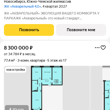
Новосибирск
,
Южно-Чемской жилмассив
ЖК «Акварельный 4.0»
, 4 квартал 2027
ЖК «АКВАРЕЛЬНЫЙ» ЭВОЛЮЦИЯ ВАШЕГО КОМФОРТА У
ПАРКАЖК «Акварельный» это новый стандарт
индустриального домостроения от ГК «СОЮЗ». Мы
объединили заводскую точность конструкций, современную
Позвонить
Позвоните мне
архитектуру и уникальное расположение в экологически
чистой
8 300 000
₽
от 34 784 ₽ в месяц
77,4 м²
3-комн. квартира
5 этаж из 17
новостройка
3D-тур