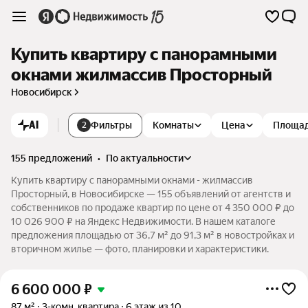
Купить квартиру с панорамными
окнами жилмассив Просторный
Новосибирск
AI
Фильтры
Комнаты
Цена
Площа
2
155 предложений
•
по актуальности
Купить квартиру с панорамными окнами - жилмассив
Просторный, в Новосибирске — 155 объявлений от агентств и
собственников по продаже квартир по цене от 4 350 000 ₽ до
10 026 900 ₽ на Яндекс Недвижимости. В нашем каталоге
предложения площадью от 36,7 м² до 91,3 м² в новостройках и
вторичном жилье — фото, планировки и характеристики.
6 600 000
₽
87 м²
3-комн. квартира
6 этаж из 10