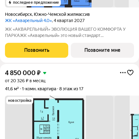
последнее предложение
Новосибирск
,
Южно-Чемской жилмассив
ЖК «Акварельный 4.0»
, 4 квартал 2027
ЖК «АКВАРЕЛЬНЫЙ» ЭВОЛЮЦИЯ ВАШЕГО КОМФОРТА У
ПАРКАЖК «Акварельный» это новый стандарт
индустриального домостроения от ГК «СОЮЗ». Мы
объединили заводскую точность конструкций, современную
Позвонить
Позвоните мне
архитектуру и уникальное расположение в экологически
чистой
4 850 000
₽
от 20 326 ₽ в месяц
41,6 м²
1-комн. квартира
8 этаж из 17
новостройка