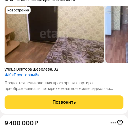
новостройка
улица Виктора Шевелёва
,
32
ЖК «Просторный»
Продается великолепная просторная квартира,
преобразованная в четырехкомнатное жилье, идеально
подходящее для комфортной жизни вашей семьи! Эта
квартира настоящая находка для тех, кто ценит уют,
Позвонить
пространство и удобство транспортной доступности.
9 400 000
₽