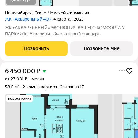
Новосибирск
,
Южно-Чемской жилмассив
ЖК «Акварельный 4.0»
, 4 квартал 2027
ЖК «АКВАРЕЛЬНЫЙ» ЭВОЛЮЦИЯ ВАШЕГО КОМФОРТА У
ПАРКАЖК «Акварельный» это новый стандарт
индустриального домостроения от ГК «СОЮЗ». Мы
объединили заводскую точность конструкций, современную
Позвонить
Позвоните мне
архитектуру и уникальное расположение в экологически
чистой
6 450 000
₽
от 27 031 ₽ в месяц
58,6 м²
2-комн. квартира
2 этаж из 17
новостройка