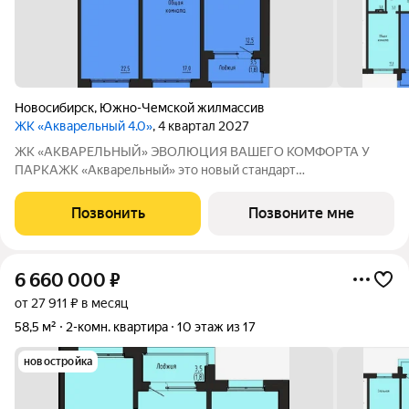
Новосибирск
,
Южно-Чемской жилмассив
ЖК «Акварельный 4.0»
, 4 квартал 2027
ЖК «АКВАРЕЛЬНЫЙ» ЭВОЛЮЦИЯ ВАШЕГО КОМФОРТА У
ПАРКАЖК «Акварельный» это новый стандарт
индустриального домостроения от ГК «СОЮЗ». Мы
объединили заводскую точность конструкций, современную
Позвонить
Позвоните мне
архитектуру и уникальное расположение в экологически
чистой
6 660 000
₽
от 27 911 ₽ в месяц
58,5 м²
2-комн. квартира
10 этаж из 17
новостройка