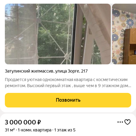
Затулинский жилмассив
,
улица Зорге
,
217
Продается уютная однокомнатная квартира с косметическим
ремонтом. Высокий первый этаж , выше чем в 9 этажном доме
, сухой подвал есть ячейка на площадке всего 3 квартиры , тихо
и спокойно , соседи тихие прекрасные люди , установлена
Позвонить
охранная
3 000 000
₽
31 м²
1-комн. квартира
1 этаж из 5