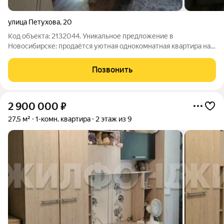
улица Петухова
,
20
Код объекта: 2132044. Уникальное предложение в
Новосибирске: продаётся уютная однокомнатная квартира на
улице Петухова, 20. Это идеальный выбор для тех, кто ценит
комфорт и удобство. Квартира расположена на 4 этаже
Позвонить
пятиэтажного дома, построенного в
2 900 000
₽
27,5 м²
1-комн. квартира
2 этаж из 9