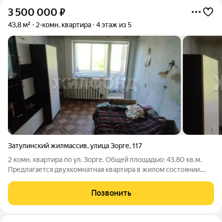
3 500 000
₽
43,8 м²
2-комн. квартира
4 этаж из 5
Затулинский жилмассив
,
улица Зорге
,
117
2 комн. квартира по ул. Зорге. Общей площадью: 43.80 кв.м.
Предлагается двухкомнатная квартира в жилом состоянии.
Дом расположен в Тихом месте, просторный двор с детской
площадкой,много зелени, всегда есть места для парковки.
Позвонить
Жилье расположено на