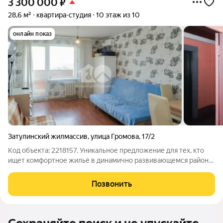
3 300 000
₽
28,6 м²
квартира-студия
10 этаж из 10
онлайн показ
Затулинский жилмассив
,
улица Громова
,
17/2
Код объекта: 2218157. Уникальное предложение для тех, кто
ищет комфортное жильё в динамично развивающемся районе
Новосибирска! Продаётся студия площадью 28,6 кв. м на 10-м
этаже 10-этажного монолитного дома, построенного в 2005
Позвонить
году в спокойном