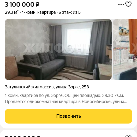
3 100 000
₽
29,3 м²
1-комн. квартира
5 этаж из 5
Затулинский жилмассив
,
улица Зорге
,
253
1 комн. квартира по ул. Зорге. Общей площадью: 29.30 кв.м.
Продается однокомнатная квартира в Новосибирске, улица
Зорге, дом 253. Документы ИДЕАЛЬНЫ: без обременения, 1
взрослый собственник. Квартира расположена на пятом этаже
Позвонить
пятиэтажного типового