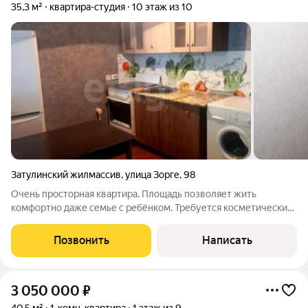
35,3 м²
квартира-студия
10 этаж из 10
Затулинский жилмассив
,
улица Зорге
,
98
Очень просторная квартира. Площадь позволяет жить
комфортно даже семье с ребёнком. Требуется косметический
ремонт. Зато цена наилучшая. Проблем с документами нет,
быстрый выход на сделку. Дом свежий, 2010 года постройки.
Позвонить
Написать
Очень тёплая квартира. Сверху
3 050 000
₽