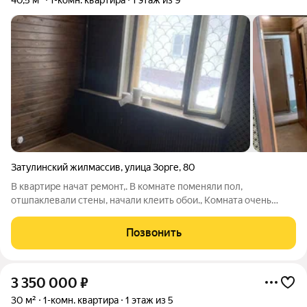
40,5 м²
1-комн. квартира
1 этаж из 9
Затулинский жилмассив
,
улица Зорге
,
80
В квартире начат ремонт,. В комнате поменяли пол,
отшпаклевали стены, начали клеить обои., Комната очень
просторная, большая кухня. Окна выходят во двор, что
обеспечивает тишину и спокойствие. Во дворе открытая
Позвонить
парковка. Дом расположен в районе с
3 350 000
₽
30 м²
1-комн. квартира
1 этаж из 5