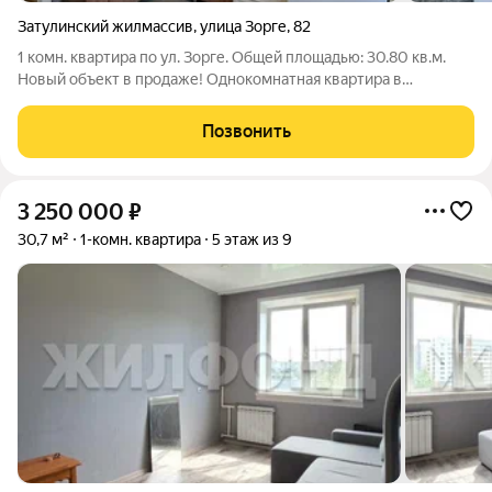
Затулинский жилмассив
,
улица Зорге
,
82
1 комн. квартира по ул. Зорге. Общей площадью: 30.80 кв.м.
Новый объект в продаже! Однокомнатная квартира в
панельном доме 1989 г.п. Квартира с просторной комнатой и
кухней с выходом на балкон. Есть место для хранения в зоне
Позвонить
прихожей,окна пластик.
3 250 000
₽
30,7 м²
1-комн. квартира
5 этаж из 9