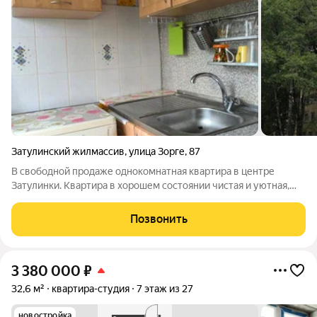
Затулинский жилмассив
,
улица Зорге
,
87
В свободной продаже однокомнатная квартира в центре
Затулинки. Квартира в хорошем состоянии чистая и уютная,
окна пластиковые, вид из окон на Затулинский парк, балкон
остеклен, в санузле кафель, установлены счетчики воды,
Позвонить
двойная входная дверь, на
3 380 000
₽
32,6 м²
квартира-студия
7 этаж из 27
новостройка