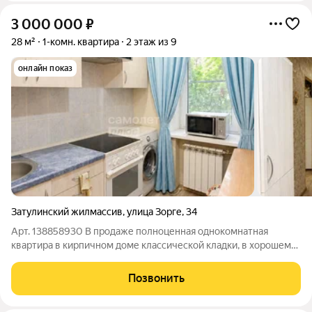
3 000 000
₽
28 м²
1-комн. квартира
2 этаж из 9
онлайн показ
Затулинский жилмассив
,
улица Зорге
,
34
Арт. 138858930 В продаже полноценная однокомнатная
квартира в кирпичном доме классической кладки, в хорошем
состоянии. Отсечка чистая, без запаха, закрывается на ключ,
посторонние не ходят. Все необходимое для комфортного
Позвонить
проживания находится в