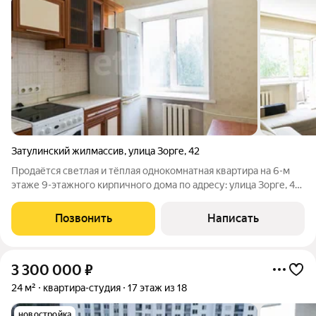
Затулинский жилмассив
,
улица Зорге
,
42
Продаётся светлая и тёплая однокомнатная квартира на 6-м
этаже 9-этажного кирпичного дома по адресу: улица Зорге, 42.
Площадь 32,7 м. Окна выходят на школьное поле - отсюда
отличный вид, минимум уличной пыли и городского шума. Дом
Позвонить
Написать
тёплый: летом в
3 300 000
₽
24 м²
квартира-студия
17 этаж из 18
новостройка