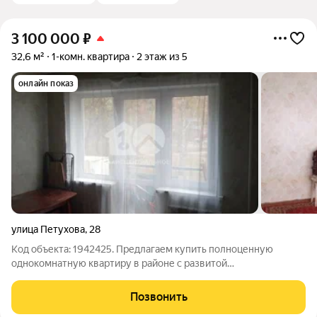
3 100 000
₽
32,6 м²
1-комн. квартира
2 этаж из 5
онлайн показ
улица Петухова
,
28
Код объекта: 1942425. Предлагаем купить полноценную
однокомнатную квартиру в районе с развитой
инфраструктурой: медицинские центры, поликлиника, банки,
сетевые продуктовые магазины, ТЦ, детский сад и школа в
Позвонить
пяти минутах ходьбы. Поменяли окна,