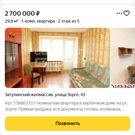
2 700 000
₽
29,8 м²
1-комн. квартира
2 этаж из 5
Затулинский жилмассив
,
улица Зорге
,
43
Арт. 138863707 1комнатная квартира в кирпичном доме на ул.
Зорге! Прямая продажа, все документы готовы, возможна
ипотека сделка пройдет быстро и безопасно. Предлагается
компактная светлая квартира общей площадью 29.8 м на 2
Позвонить
этаже 5этажного