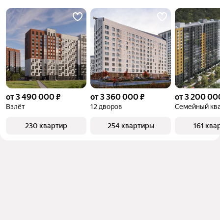
квадратного метра или площади
от 3 490 000 ₽
от 3 360 000 ₽
от 3 200 00
Взлёт
12 дворов
Семейный кв
230 квартир
254 квартиры
161 ква