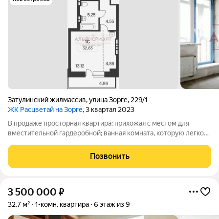
Затулинский жилмассив
,
улица Зорге
,
229/1
ЖК Расцветай на Зорге
, 3 квартал 2023
В продаже просторная квартира: прихожая с местом для
вместительной гардеробной; ванная комната, которую легко
можно совместить с прачечной площадь позволяет это
сделать; общее пространство квартиры правильной формы,
Позвонить
что облегчает воплощение
3 500 000
₽
32,7 м²
1-комн. квартира
6 этаж из 9