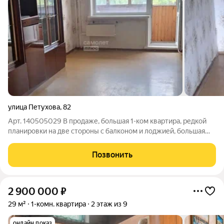
улица Петухова
,
82
Арт. 140505029 В продаже, большая 1-ком квартира, редкой
планировки на две стороны с балконом и лоджией, большая
кладовка, которую можно перепланировать на 2х комнатную
студию. Квартира находиться на комфортном 6-ом этаже. Дом
Позвонить
находиться в очень
2 900 000
₽
29 м²
1-комн. квартира
2 этаж из 9
онлайн показ