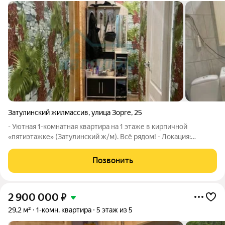
Затулинский жилмассив
,
улица Зорге
,
25
- Уютная 1-комнатная квартира на 1 этаже в кирпичной
«пятиэтажке» (Затулинский ж/м). Всё рядом! - Локация:
Затулинский жилмассив, шаговая доступность ко всему
необходимому. - Плюс первого этажа: не нужно ждать лифт,
Позвонить
удобно заносить
2 900 000
₽
29,2 м²
1-комн. квартира
5 этаж из 5