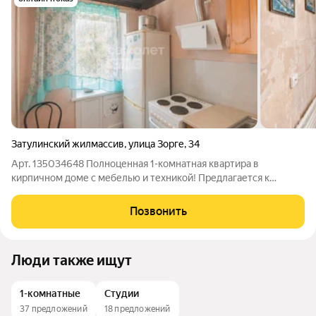
Затулинский жилмассив
,
улица Зорге
,
34
Арт. 135034648 Полноценная 1-комнатная квартира в
кирпичном доме с мебелью и техникой! Предлагается к
продаже полноценная однокомнатная квартира в кирпичном
доме классической кладки. Кирпичные дома ценятся за
Позвонить
отличную тепло- и шумоизоляцию: зимой
Люди также ищут
1-комнатные
Студии
37 предложений
18 предложений