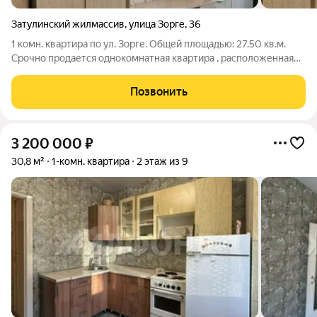
Затулинский жилмассив
,
улица Зорге
,
36
1 комн. квартира по ул. Зорге. Общей площадью: 27.50 кв.м.
Срочно продается однокомнатная квартира , расположенная
на комфортном втором этаже в кирпичном девятиэтажном
доме по очень привлекательной цене. Комната большая 16,2
Позвонить
м2, очень светлая и
3 200 000
₽
30,8 м²
1-комн. квартира
2 этаж из 9