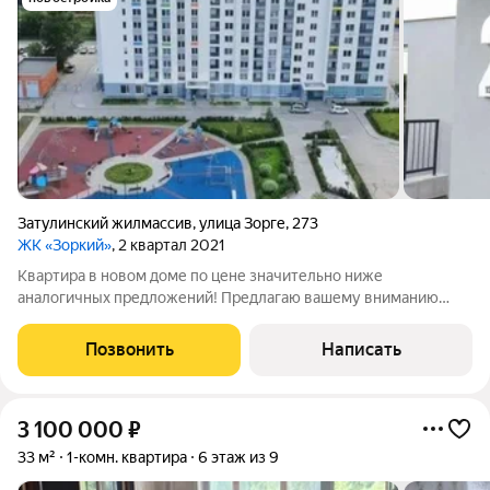
Затулинский жилмассив
,
улица Зорге
,
273
ЖК «Зоркий»
, 2 квартал 2021
Квартира в новом доме по цене значительно ниже
аналогичных предложений! Предлагаю вашему вниманию
просторную квартиру в современном доме бизнес-класса по
адресу: ул. Зорге, 273. Это отличная возможность приобрести
Позвонить
Написать
недвижимость по цене, которая
3 100 000
₽
33 м²
1-комн. квартира
6 этаж из 9