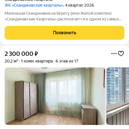
ЖК «Скандинавские кварталы»
, 4 квартал 2026
Маленькая Скандинавия на берегу реки Жилой комплекс
«Скандинавские Кварталы» располагается в одном из самых
живописных мест Новосибирска побережье реки Иня. Сразу
за ней открываются прекрасные виды на холмы и нетронутую
Позвонить
природу. Уникальная
2 300 000
₽
20,2 м²
1-комн. квартира
6 этаж из 17