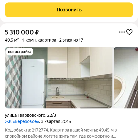
живописных мест Новосибирска побережье реки Иня. Сразу
за ней открываются прекрасные виды на холмы и нетронутую
Позвонить
природу. Уникальная
5 310 000
₽
49,5 м²
1-комн. квартира
2 этаж из 17
новостройка
улица Твардовского
,
22/3
ЖК «Березовое»
, 3 квартал 2015
Код объекта: 2172774. Квартира вашей мечты: 49,45 м в
спокойном районе Хотите жить там, где комфортно и