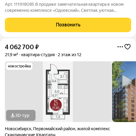
Арт. 111918085 В продаже замечательная квартира в новом
современно комплексе «Одоевский». Светлая, уютная
квартира расположенная на последнем этаже 16 этажного
дома, над вами высокий технический этаж и не каких соседей
Позвонить
сверху. Новый современный
4 062 700
₽
21,9 м²
квартира-студия
2 этаж из 12
новостройка
3D-тур
Новосибирск
,
Первомайский район
,
жилой комплекс
Скандинавские Кварталы