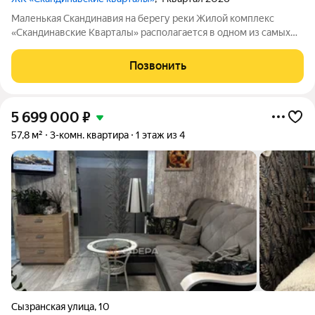
Маленькая Скандинавия на берегу реки Жилой комплекс
«Скандинавские Кварталы» располагается в одном из самых
живописных мест Новосибирска побережье реки Иня. Сразу
за ней открываются прекрасные виды на холмы и нетронутую
Позвонить
природу. Уникальная
5 699 000
₽
57,8 м²
3-комн. квартира
1 этаж из 4
Сызранская улица
,
10