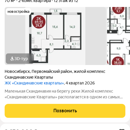
70 м²
2-комн. квартира
12 этаж из 12
новостройка
3D-тур
Новосибирск
,
Первомайский район
,
жилой комплекс
Скандинавские Кварталы
ЖК «Скандинавские кварталы»
, 4 квартал 2026
Маленькая Скандинавия на берегу реки Жилой комплекс
«Скандинавские Кварталы» располагается в одном из самых
живописных мест Новосибирска побережье реки Иня. Сразу
за ней открываются прекрасные виды на холмы и нетронутую
Позвонить
природу. Уникальная