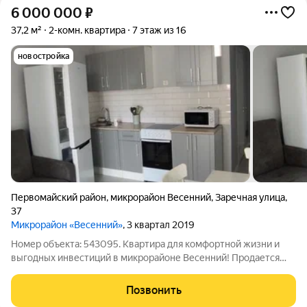
6 000 000
₽
37,2 м²
2-комн. квартира
7 этаж из 16
новостройка
Первомайский район
,
микрорайон Весенний
,
Заречная улица
,
37
Микрорайон «Весенний»
, 3 квартал 2019
Номер объекта: 543095. Квартира для комфортной жизни и
выгодных инвестиций в микрорайоне Весенний! Продается
двухкомнатная квартира площадью 37 кв. м на 7 этаже 16-
этажного дома. Если вы ищете жилье для себя оцените
Позвонить
преимущества одного из самых