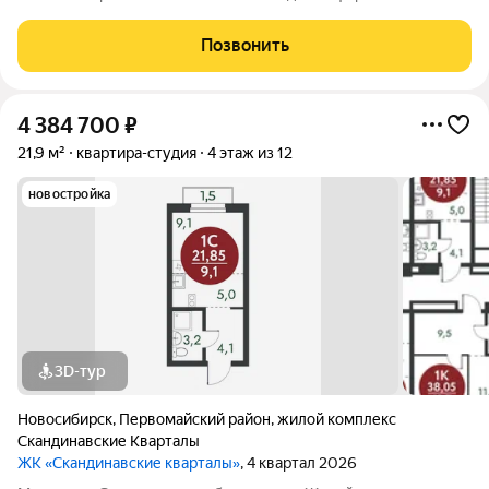
спокойно? Обратите внимание на эту уютную квартиру с
замечательным видом во двор! Представьте: вы выходите на
Позвонить
один из двух балконов и любуетесь
4 384 700
₽
21,9 м²
квартира-студия
4 этаж из 12
новостройка
3D-тур
Новосибирск
,
Первомайский район
,
жилой комплекс
Скандинавские Кварталы
ЖК «Скандинавские кварталы»
, 4 квартал 2026