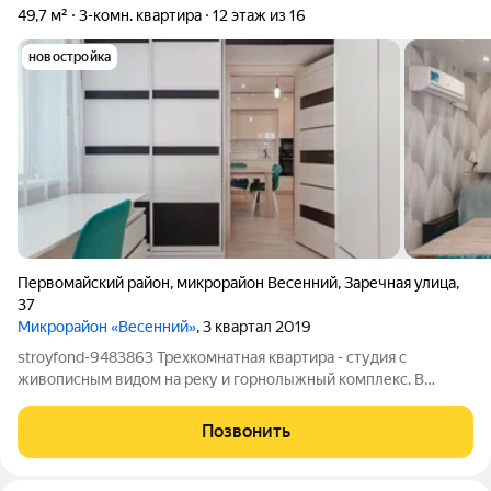
49,7 м²
3-комн. квартира
12 этаж из 16
новостройка
Первомайский район
,
микрорайон Весенний
,
Заречная улица
,
37
Микрорайон «Весенний»
, 3 квартал 2019
stroyfond-9483863 Трехкомнатная квартира - студия с
живописным видом на реку и горнолыжный комплекс. В
стоимость квартиры входит встроенная мебель: качественная
кухня с большим количеством секций, столешница из
Позвонить
искусственного камня, износостойкие