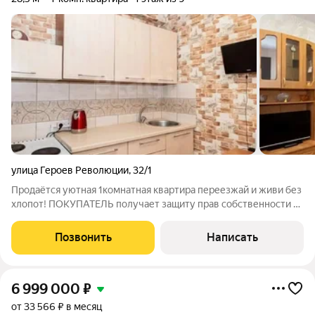
улица Героев Революции
,
32/1
Продаётся уютная 1комнатная квартира переезжай и живи без
хлопот! ПОКУПАТЕЛЬ получает защиту прав собственности за
счет компании Этажи Гарантийный сертификат - документ,
подтверждающий гарантийные обязательства компании перед
Позвонить
Написать
клиентом. Срок
6 999 000
₽
от 33 566 ₽ в месяц