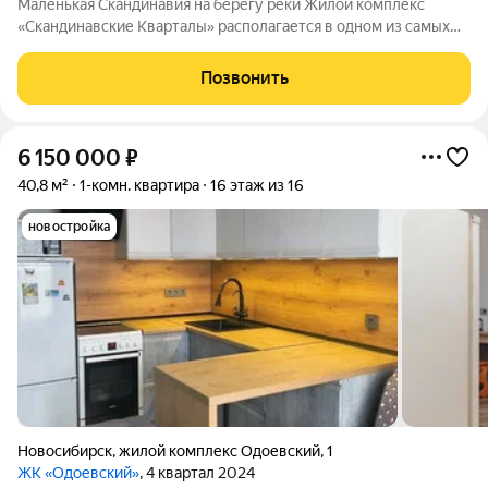
Маленькая Скандинавия на берегу реки Жилой комплекс
«Скандинавские Кварталы» располагается в одном из самых
живописных мест Новосибирска побережье реки Иня. Сразу
за ней открываются прекрасные виды на холмы и нетронутую
Позвонить
природу. Уникальная
6 150 000
₽
40,8 м²
1-комн. квартира
16 этаж из 16
новостройка
Новосибирск
,
жилой комплекс Одоевский
,
1
ЖК «Одоевский»
, 4 квартал 2024