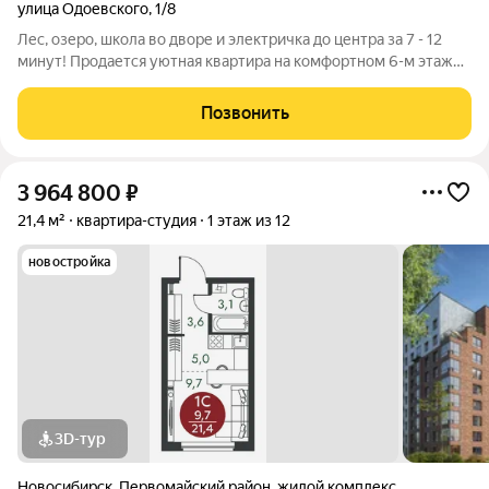
улица Одоевского
,
1/8
Лес, озеро, школа во дворе и электричка до центра за 7 - 12
минут! Продается уютная квартира на комфортном 6-м этаже
современного дома. Главные преимущества: Школа №213 и
детский сад во дворе Детская и взрослая поликлиники в
Позвонить
шаговой доступности
3 964 800
₽
21,4 м²
квартира-студия
1 этаж из 12
новостройка
3D-тур
Новосибирск
,
Первомайский район
,
жилой комплекс