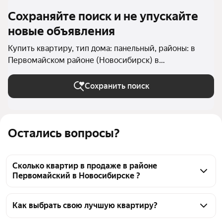
Сохраняйте поиск и не упускайте
новые объявления
Купить квартиру, тип дома: панельный, районы: в
Первомайском районе (Новосибирск) в
Новосибирске
Сохранить поиск
Остались вопросы?
Сколько квартир в продаже в районе
Первомайский в Новосибирске ?
На Яндекс Недвижимости в продаже в районе 
Первомайский в Новосибирске 548 квартир, из 
Как выбрать свою лучшую квартиру?
них 1 объявление от собственников, 133 объявления 