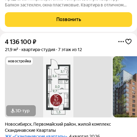
Балкон застеклен, окна пластиковые. Квартира в отличном
состоянии. Инфраструктура развита, в шаговой доступности
школа 146, детский сад, бассейн, спортивные клубы,
Позвонить
библиотека, магазины, автостоянка.
4 136 100
₽
21,9 м²
квартира-студия
7 этаж из 12
новостройка
3D-тур
Новосибирск
,
Первомайский район
,
жилой комплекс
Скандинавские Кварталы
ЖК «Скандинавские кварталы»
, 4 квартал 2026