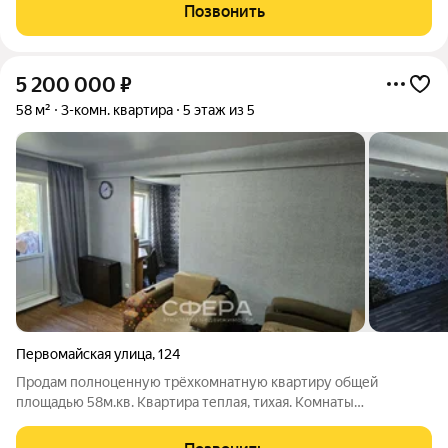
спальня. Большая лоджия. Квартира очень теплая и светлая.
Позвонить
Благоустроенный двор,
5 200 000
₽
58 м²
3-комн. квартира
5 этаж из 5
Первомайская улица
,
124
Продам полноценную трёхкомнатную квартиру общей
площадью 58м.кв. Квартира теплая, тихая. Комнаты
правильной формы, 17 м. кв, 11.8 м.кв и 11,2 м.кв, кухня 5.7 м.кв. .
Окна выходят на две стороны. В квартире установлены