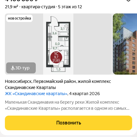
21,9 м²
квартира-студия
5 этаж из 12
новостройка
3D-тур
Новосибирск
,
Первомайский район
,
жилой комплекс
Скандинавские Кварталы
ЖК «Скандинавские кварталы»
, 4 квартал 2026
Маленькая Скандинавия на берегу реки Жилой комплекс
«Скандинавские Кварталы» располагается в одном из самых
живописных мест Новосибирска побережье реки Иня. Сразу
за ней открываются прекрасные виды на холмы и нетронутую
Позвонить
природу. Уникальная