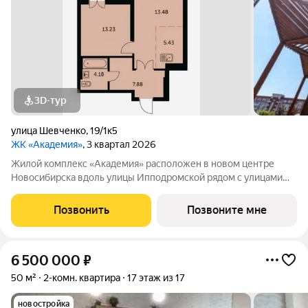
3D-тур
улица Шевченко
,
19/1к5
ЖК «Академия»
, 3 квартал 2026
Жилой комплекс «Академия» расположен в новом центре
Новосибирска вдоль улицы Ипподромской рядом с улицами
Кирова и Шевченко. Раньше здесь не было застройки, место
имеет чистую ауру. А в последние годы эта локация активно
Позвонить
Позвоните мне
развивается, превращаясь в
6 500 000
₽
50 м²
2-комн. квартира
17 этаж из 17
новостройка