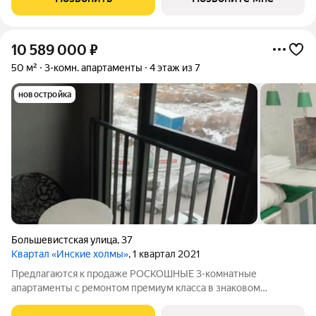
консьержем и мягкой зоной ожидания.
10 589 000
₽
50 м²
3-комн. апартаменты
4 этаж из 7
новостройка
Большевистская улица
,
37
Квартал «Инские холмы»
, 1 квартал 2021
Предлагаются к продаже РОСКОШНЫЕ 3-комнатные
апартаменты с ремонтом премиум класса в знаковом
ЖК"Инские Холмы " . Стиль и комфорт : Авторский дизайн-