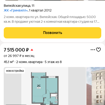
Вилюйская улица
,
11
ЖК «Гринвилл»
, 1 квартал 2012
2 комн. квартира по ул. Вилюйская. Общей площадью: 50.00
кв.м. В продаже уютная 2-х комнатная квартира-студия на 17
этаже в жилом комплексе Гринвилл. Ремонт, теплые полы в
коридоре и санузле,, есть балкон., потолки 3м. Район для
Позвонить
удобной жизни, все
7 515 000
₽
от 26 997 ₽ в месяц
45,1 м²
2-комн. квартира
5 этаж из 8
новостройка