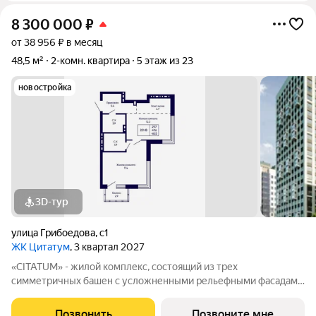
8 300 000
₽
от 38 956 ₽ в месяц
48,5 м²
2-комн. квартира
5 этаж из 23
новостройка
3D-тур
улица Грибоедова
,
с1
ЖК Цитатум
, 3 квартал 2027
«CITATUM» - жилой комплекс, состоящий из трех
симметричных башен с усложненными рельефными фасадами
(23, 8, 23 этажей), с единым пространством-стилобатом, в
котором расположится просторное дизайнерское лобби с
Позвонить
Позвоните мне