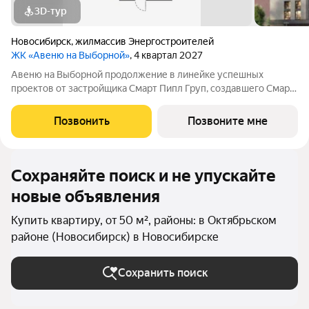
3D-тур
Новосибирск
,
жилмассив Энергостроителей
ЖК «Авеню на Выборной»
, 4 квартал 2027
Авеню на Выборной продолжение в линейке успешных
проектов от застройщика Смарт Пипл Груп, создавшего Смарт
Парк на Воинской и Смарт Авеню на Кирова. Новый 8-этажный
дом комфорт-класса рассчитан всего на 91 семью.
Позвонить
Позвоните мне
Пространство организовано так, чтобы
Сохраняйте поиск и не упускайте
новые объявления
Купить квартиру, от 50 м², районы: в Октябрьском
районе (Новосибирск) в Новосибирске
Сохранить поиск