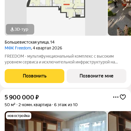
3D-тур
Большевистская улица
,
14
МФК Freedom
, 4 квартал 2026
FREEDOM - мультифункциональный комплекс с высоким
уровнем сервиса и исключительной инфраструктурой на
Михайловской набережной. Собственная инфраструктура
комплекса позволяет вести жизнь и работу просто
Позвонить
Позвоните мне
перемещаясь на лифте. В комплексе предусмотрены:
5 900 000
₽
50 м²
2-комн. квартира
6 этаж из 10
новостройка