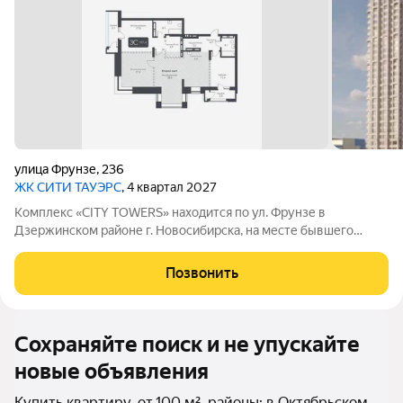
улица Фрунзе
,
236
ЖК CИТИ ТАУЭРС
, 4 квартал 2027
Комплекс «CITY TOWERS» находится по ул. Фрунзе в
Дзержинском районе г. Новосибирска, на месте бывшего
здания дилерского центра «Тойота». АРХИТЕКТУРА Комплекс
представляет замкнутую постройку из трех башен. Две башни
Позвонить
30 этажей и одна 25-этажная
Сохраняйте поиск и не упускайте
новые объявления
Купить квартиру, от 100 м², районы: в Октябрьском