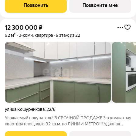
имеет чистую ауру. А в последние годы эта локация активно
Позвонить
Позвоните мне
развивается, превращаясь в
12 300 000
₽
92 м²
3-комн. квартира
5 этаж из 22
улица Кошурникова
,
22/6
Уважаемый покупатель! В СРОЧНОЙ ПРОДАЖЕ 3-х комнатная
квартира площадью 92 кв.м. по ЛИНИИ МЕТРО!!! Удачная
планировка, которая позволит рационально использовать