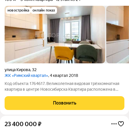
новостройка
онлайн показ
улица Кирова
,
32
ЖК «Римский квартал»
, 4 квартал 2018
Код объекта: 1764617. Великолепная видовая трёхкомнатная
квартира в центре Новосибирска Квартира расположена в
одном из самых удобных районов города, с отличной
транспортной доступностью и близостью ко всем
Позвонить
необходимым объектам инфраструктуры.
23 400 000
₽