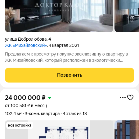
улица Добролюбова
,
4
ЖК «Михайловский»
, 4 квартал 2021
Предлагаем к просмотру покупке эксклюзивную квартиру в
ЖК Михайловский, который расположен в экологически
благоприятном районе г. Новосибирска возле Михайловской
набережной на берегу реки Обь. О доме: -Престижный и
Позвонить
привлекательный комплекс, в котором
24 000 000
₽
от 100 581 ₽ в месяц
102,4 м²
3-комн. квартира
4 этаж из 13
новостройка