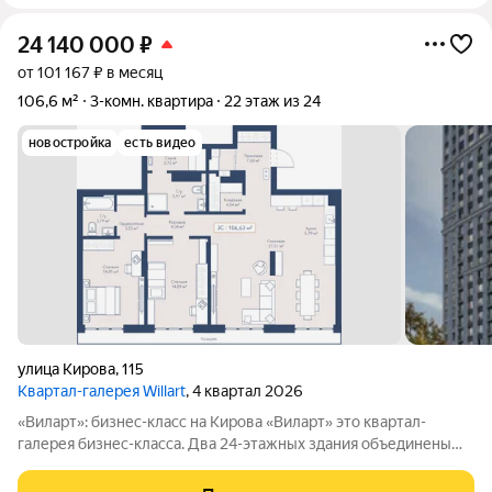
24 140 000
₽
от 101 167 ₽ в месяц
106,6 м²
3-комн. квартира
22 этаж из 24
новостройка
есть видео
улица Кирова
,
115
Квартал-галерея Willart
, 4 квартал 2026
«Виларт»: бизнес-класс на Кирова «Виларт» это квартал-
галерея бизнес-класса. Два 24-этажных здания объединены
двухэтажным стилобатом. Комплекс расположен в
Октябрьском районе, на улице Кирова в динамичной, но не