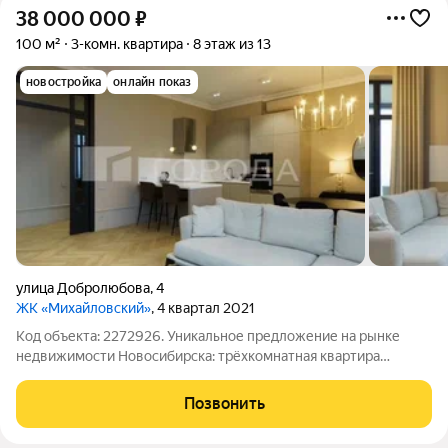
38 000 000
₽
100 м²
3-комн. квартира
8 этаж из 13
новостройка
онлайн показ
улица Добролюбова
,
4
ЖК «Михайловский»
, 4 квартал 2021
Код объекта: 2272926. Уникальное предложение на рынке
недвижимости Новосибирска: трёхкомнатная квартира
площадью 100 кв. м на улице Добролюбова, 4. Этот объект
идеальный выбор для тех, кто ценит комфорт и качество
Позвонить
жизни. Квартира расположена на 8