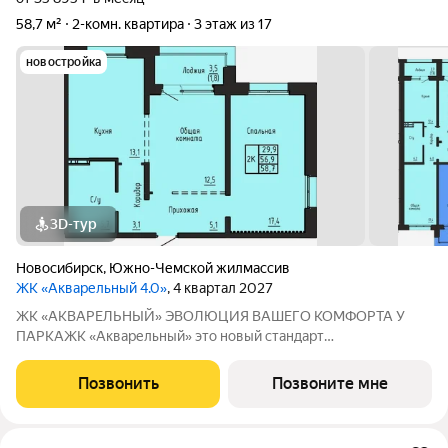
58,7 м²
2-комн. квартира
3 этаж из 17
новостройка
3D-тур
Новосибирск
,
Южно-Чемской жилмассив
ЖК «Акварельный 4.0»
, 4 квартал 2027
ЖК «АКВАРЕЛЬНЫЙ» ЭВОЛЮЦИЯ ВАШЕГО КОМФОРТА У
ПАРКАЖК «Акварельный» это новый стандарт
индустриального домостроения от ГК «СОЮЗ». Мы
объединили заводскую точность конструкций, современную
Позвонить
Позвоните мне
архитектуру и уникальное расположение в экологически
чистой