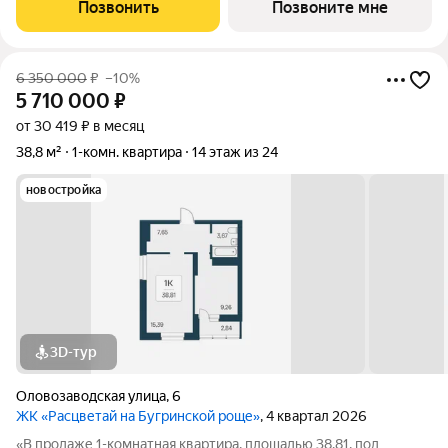
2.95 м (зависит от секции). «Астон. Шесть звёзд» современный
Позвонить
Позвоните мне
комплекс из шести
6 350 000
₽
–10%
5 710 000
₽
от 30 419 ₽ в месяц
38,8 м²
1-комн. квартира
14 этаж из 24
новостройка
3D-тур
Оловозаводская улица
,
6
ЖК «Расцветай на Бугринской роще»
, 4 квартал 2026
«В продаже 1-комнатная квартира, площадью 38.81, под