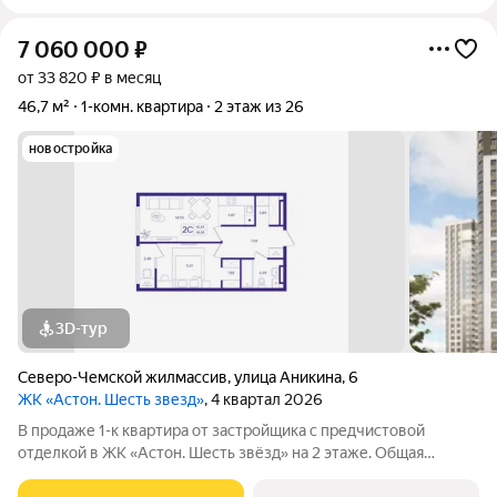
7 060 000
₽
от 33 820 ₽ в месяц
46,7 м²
1-комн. квартира
2 этаж из 26
новостройка
3D-тур
Северо-Чемской жилмассив
,
улица Аникина
,
6
ЖК «Астон. Шесть звезд»
, 4 квартал 2026
В продаже 1-к квартира от застройщика с предчистовой
отделкой в ЖК «Астон. Шесть звёзд» на 2 этаже. Общая
площадь 46.72 м, жилая 25.04 м. Высота потолков от 2.65 до