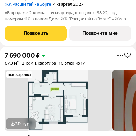
ЖК Расцветай на Зорге
, 4 квартал 2027
«В продаже 2-комнатная квартира, площадью 68.22, под
номером 110 в новом Доме ЖК "Расцветай на Зорге".» Жилой
квартал «Расцветай на Зорге» расположен в экологически
чистом месте Кировского района, на ул. Зорге. Квартал
Позвонить
Позвоните мне
объединит 11 домов на
7 690 000
₽
67,3 м²
2-комн. квартира
10 этаж из 17
новостройка
3D-тур