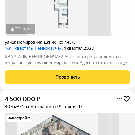
3D-тур
улица Немировича-Данченко
,
145/5
ЖК «Кварталы Немировича»
, 4 квартал 2028
КВАРТАЛЫ НЕМИРОВИЧА-2. Эстетика в деталях дома для
визуалов, чувствующих мир глазами. Здесь красота повсюду: в
волнах арочных фасадов, в цветущем дворе, в квартирах со
вторым светом и спокойном зеркале Оби за окном.
Позвонить
Созерцайте и сохраняйте её в
4 500 000
₽
40,5 м²
2-комн. квартира
9 этаж из 17
новостройка