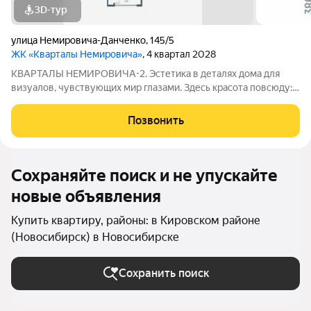
3D-тур
улица Немировича-Данченко
,
145/5
ЖК «Кварталы Немировича»
, 4 квартал 2028
КВАРТАЛЫ НЕМИРОВИЧА-2. Эстетика в деталях дома для
визуалов, чувствующих мир глазами. Здесь красота повсюду: в
волнах арочных фасадов, в цветущем дворе, в квартирах со
вторым светом и спокойном зеркале Оби за окном.
Позвонить
Созерцайте и сохраняйте её в
Сохраняйте поиск и не упускайте
новые объявления
Купить квартиру, районы: в Кировском районе
(Новосибирск) в Новосибирске
Сохранить поиск