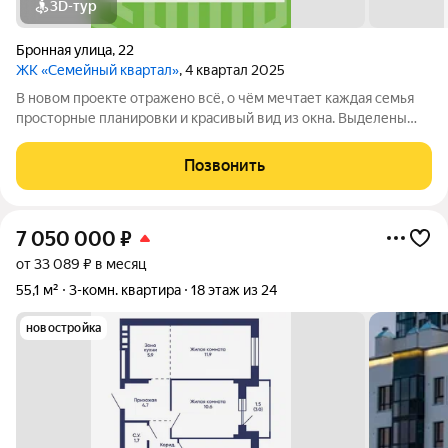
3D-тур
Бронная улица
,
22
ЖК «Семейный квартал»
, 4 квартал 2025
В новом проекте отражено всё, о чём мечтает каждая семья
просторные планировки и красивый вид из окна. Выделены
места для хранения колясок и велосипедов, безопасная и
уютная придомовая территория, где каждому найдётся место,
Позвонить
а также приятная
7 050 000
₽
от 33 089 ₽ в месяц
55,1 м²
3-комн. квартира
18 этаж из 24
новостройка