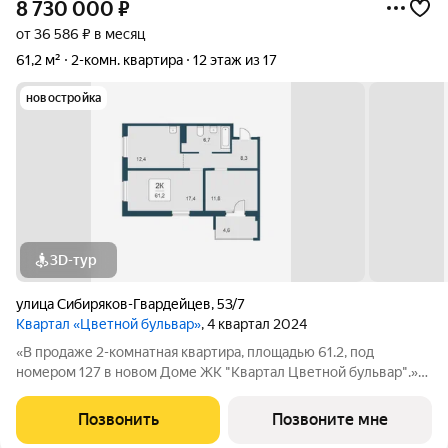
8 730 000
₽
от 36 586 ₽ в месяц
61,2 м²
2-комн. квартира
12 этаж из 17
новостройка
3D-тур
улица Сибиряков-Гвардейцев
,
53/7
Квартал «Цветной бульвар»
, 4 квартал 2024
«В продаже 2-комнатная квартира, площадью 61.2, под
номером 127 в новом Доме ЖК "Квартал Цветной бульвар".»
Квартал возводится в Кировском районе на ул. Сибиряков-
Гвардейцев, в 10 минутах от СТЦ Мега. В окружении квартала
Позвонить
Позвоните мне
две лесные аллеи, с