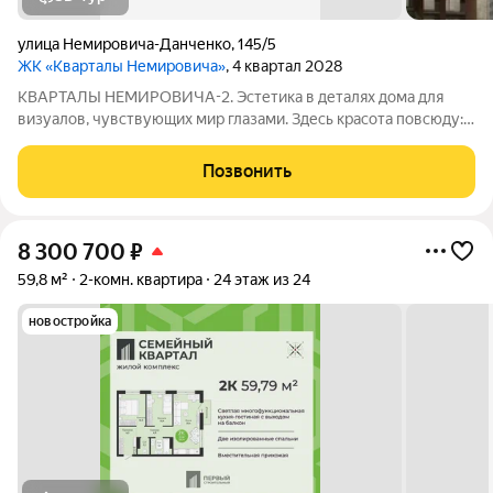
улица Немировича-Данченко
,
145/5
ЖК «Кварталы Немировича»
, 4 квартал 2028
КВАРТАЛЫ НЕМИРОВИЧА-2. Эстетика в деталях дома для
визуалов, чувствующих мир глазами. Здесь красота повсюду: в
волнах арочных фасадов, в цветущем дворе, в квартирах со
вторым светом и спокойном зеркале Оби за окном.
Позвонить
Созерцайте и сохраняйте её в
8 300 700
₽
59,8 м²
2-комн. квартира
24 этаж из 24
новостройка