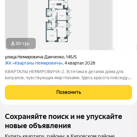
3D-тур
улица Немировича-Данченко
,
145/5
ЖК «Кварталы Немировича»
, 4 квартал 2028
КВАРТАЛЫ НЕМИРОВИЧА-2. Эстетика в деталях дома для
визуалов, чувствующих мир глазами. Здесь красота повсюду: в
волнах арочных фасадов, в цветущем дворе, в квартирах со
вторым светом и спокойном зеркале Оби за окном.
Позвонить
Созерцайте и сохраняйте её в
Сохраняйте поиск и не упускайте
новые объявления
Купить квартиру, районы: в Кировском районе