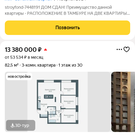
stroyfond-7448191 ДОМ СДАН! Преимущество данной
квартиры - РАСПОЛОЖЕНИЕ В ТАМБУРЕ НА ДВЕ КВАРТИРЫ!
Расположена в середине дома (не угловая). В продаже
отличная 2х-комнатная квартира-студия под чистовую
Позвонить
отделку с видом во двор, на детскую и спортивную
13 380 000
₽
от 53 534 ₽ в месяц
82,5 м²
3-комн. квартира
1 этаж из 30
новостройка
3D-тур