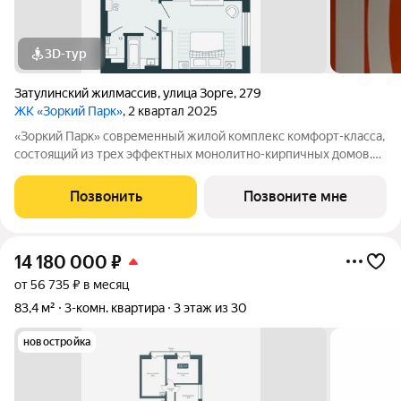
3D-тур
Затулинский жилмассив
,
улица Зорге
,
279
ЖК «Зоркий Парк»
, 2 квартал 2025
«Зоркий Парк» современный жилой комплекс комфорт-класса,
состоящий из трех эффектных монолитно-кирпичных домов.
На закрытой территории большой двор с уютными лаунж-
зонами, игровыми и спортивными площадками. Комплекс
Позвонить
Позвоните мне
строится в Кировском районе, в 15
14 180 000
₽
от 56 735 ₽ в месяц
83,4 м²
3-комн. квартира
3 этаж из 30
новостройка