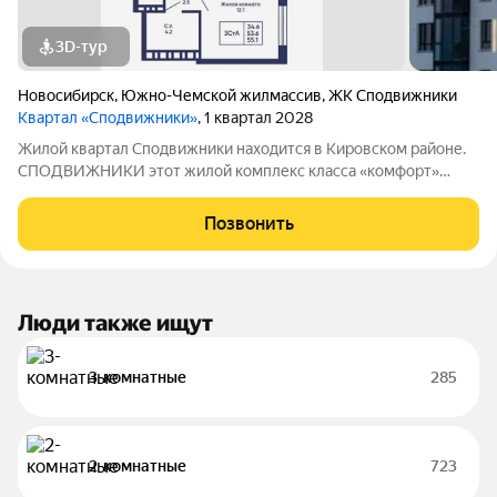
3D-тур
Новосибирск
,
Южно-Чемской жилмассив
,
ЖК Сподвижники
Квартал «Сподвижники»
, 1 квартал 2028
Жилой квартал Сподвижники находится в Кировском районе.
СПОДВИЖНИКИ этот жилой комплекс класса «комфорт»
вдали от многолюдного городского центра, но в районе с
развитой инфраструктурой. Композиционно жилой квартал
Позвонить
состоит из трёх домов-секций разной
Люди также ищут
3-комнатные
285
2-комнатные
723