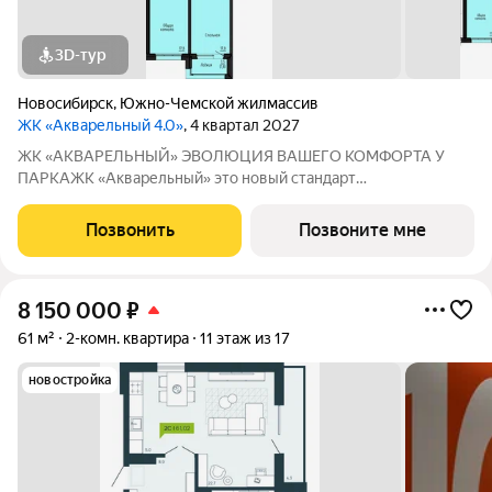
3D-тур
Новосибирск
,
Южно-Чемской жилмассив
ЖК «Акварельный 4.0»
, 4 квартал 2027
ЖК «АКВАРЕЛЬНЫЙ» ЭВОЛЮЦИЯ ВАШЕГО КОМФОРТА У
ПАРКАЖК «Акварельный» это новый стандарт
индустриального домостроения от ГК «СОЮЗ». Мы
объединили заводскую точность конструкций, современную
Позвонить
Позвоните мне
архитектуру и уникальное расположение в экологически
чистой
8 150 000
₽
61 м²
2-комн. квартира
11 этаж из 17
новостройка