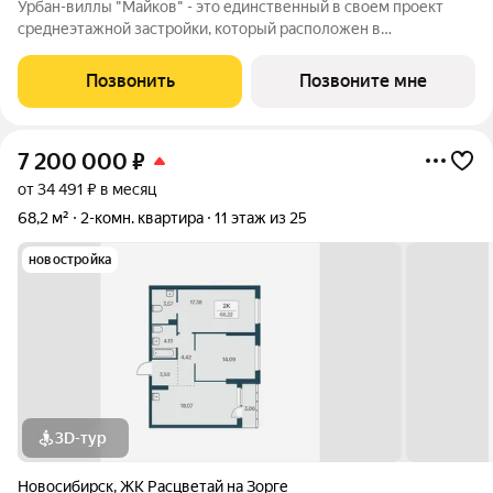
Урбан-виллы "Майков" - это единственный в своем проект
среднеэтажной застройки, который расположен в
историческом районе Новосибирска, где камерная атмосфера,
уют и безопасность внутридомовой территории создают
Позвонить
Позвоните мне
будущее комьюнити счастливых жителей.
7 200 000
₽
от 34 491 ₽ в месяц
68,2 м²
2-комн. квартира
11 этаж из 25
новостройка
3D-тур
Новосибирск
,
ЖК Расцветай на Зорге