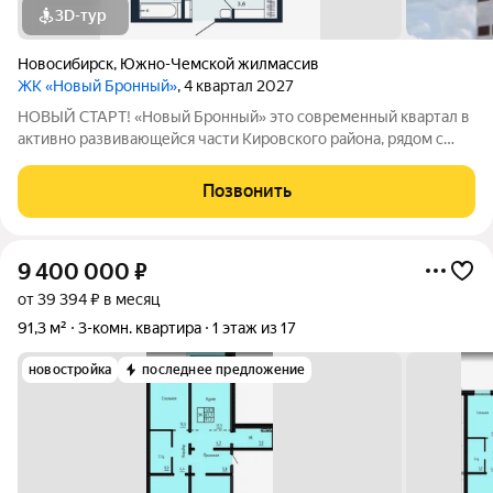
3D-тур
Новосибирск
,
Южно-Чемской жилмассив
ЖК «Новый Бронный»
, 4 квартал 2027
НОВЫЙ СТАРТ! «Новый Бронный» это современный квартал в
активно развивающейся части Кировского района, рядом с
улицей Петухова. Здесь городская динамика соседствует со
спокойствием леса: до лесопарка им. Синягина 10 минут
Позвонить
пешком, а до м. «Площадь
9 400 000
₽
от 39 394 ₽ в месяц
91,3 м²
3-комн. квартира
1 этаж из 17
новостройка
последнее предложение