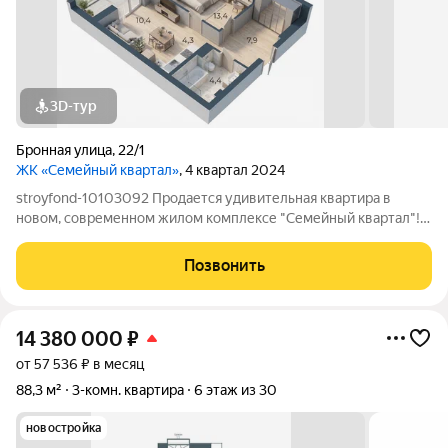
3D-тур
Бронная улица
,
22/1
ЖК «Семейный квартал»
, 4 квартал 2024
stroyfond-10103092 Продается удивительная квартира в
новом, современном жилом комплексе "Семейный квартал"!
Этот дом полностью сдан и готов к вашему заселению. Каждая
деталь в интерьере квартиры создаёт атмосферу уюта и
Позвонить
комфорта, при этом отделка
14 380 000
₽
от 57 536 ₽ в месяц
88,3 м²
3-комн. квартира
6 этаж из 30
новостройка