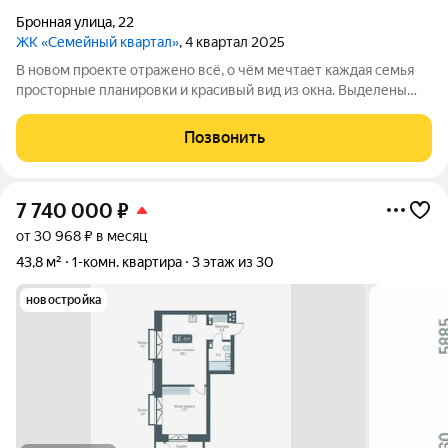
Бронная улица
,
22
ЖК «Семейный квартал»
, 4 квартал 2025
В новом проекте отражено всё, о чём мечтает каждая семья
просторные планировки и красивый вид из окна. Выделены
места для хранения колясок и велосипедов, безопасная и
уютная придомовая территория, где каждому найдётся место,
Позвонить
а также приятная
7 740 000
₽
от 30 968 ₽ в месяц
43,8 м²
1-комн. квартира
3 этаж из 30
новостройка