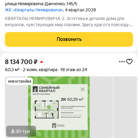
улица Немировича-Данченко
,
145/5
ЖК «Кварталы Немировича»
, 4 квартал 2028
КВАРТАЛЫ НЕМИРОВИЧА-2. Эстетика в деталях дома для
визуалов, чувствующих мир глазами. Здесь красота повсюду: в
волнах арочных фасадов, в цветущем дворе, в квартирах со
вторым светом и спокойном зеркале Оби за окном.
Позвонить
Созерцайте и сохраняйте её в
8 134 700
₽
60,3 м²
2-комн. квартира
18 этаж из 24
новостройка
3D-тур