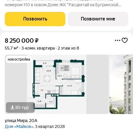
номером 110 в новом Доме ЖК "Расцветай на Бугринской
роще".» Новый 24-этажный дом расположился на берегу р.
Обь, в тихом микрорайоне Бугринская роща на ул.
Позвонить
Позвоните мне
Оловозаводской. Вдохновляющие виды
8 250 000
₽
55,7 м²
3-комн. квартира
2 этаж из 8
новостройка
3D-тур
улица Мира
,
20А
Дом «Майков»
, 3 квартал 2028