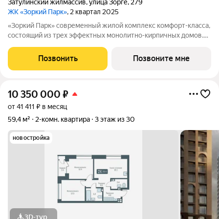
Затулинский жилмассив
,
улица Зорге
,
279
ЖК «Зоркий Парк»
, 2 квартал 2025
«Зоркий Парк» современный жилой комплекс комфорт-класса,
состоящий из трех эффектных монолитно-кирпичных домов.
На закрытой территории большой двор с уютными лаунж-
зонами, игровыми и спортивными площадками. Комплекс
Позвонить
Позвоните мне
строится в Кировском районе, в 15
10 350 000
₽
от 41 411 ₽ в месяц
59,4 м²
2-комн. квартира
3 этаж из 30
новостройка
3D-тур