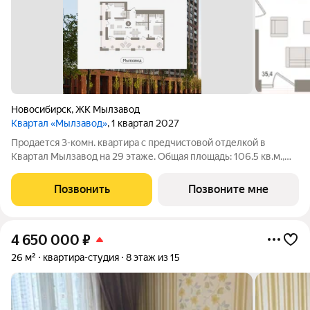
Новосибирск
,
ЖК Мылзавод
Квартал «Мылзавод»
, 1 квартал 2027
Продается 3-комн. квартира с предчистовой отделкой в
Квартал Мылзавод на 29 этаже. Общая площадь: 106.5 кв.м.,
жилая: 23.04 кв.м., площадь просторной кухни-гостиной: 35.37
кв.м. Высота потолков 2.72 м. Квартира с кухней-гостиной и
Позвонить
Позвоните мне
двумя спальнями в
4 650 000
₽
26 м²
квартира-студия
8 этаж из 15