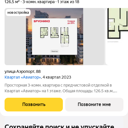
126,5 м²
3-комн. квартира
1 этаж из 18
новостройка
улица Аэропорт
,
88
Квартал «Авиатор»
, 4 квартал 2023
Просторная 3-комн. квартира с предчистовой отделкой в
Квартал «Авиатор» на 1 этаже. Общая площадь: 126.5 кв.м.,
жилая: 39.45 кв.м., площадь просторной кухни-гостиной: 19.59
кв.м. Высота потолков 2.72 м. Трехкомнатная квартира в
Позвонить
Позвоните мне
квартале Авиатор.
Сохраняйте поиск и не упускайте