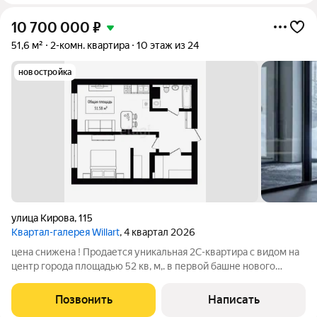
10 700 000
₽
51,6 м²
2-комн. квартира
10 этаж из 24
новостройка
улица Кирова
,
115
Квартал-галерея Willart
, 4 квартал 2026
цена снижена ! Продается уникальная 2С-квартира с видом на
центр города площадью 52 кв, м,. в первой башне нового
жилого комплекса Willart! Предлагаем вам приобрести
стильную 2С квартиру площадью 51,58 кв. м, расположенную
Позвонить
Написать
на 10 этаже с потрясающим