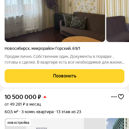
Новосибирск
,
микрорайон Горский
,
69/1
Продам лично. Собственник один. Документы в порядке ,
готовы к сделке. В квартире есть все необходимое для жизни.
Отличный вариант для жизни студента или молодой семьи , а
так же под аренду. Очень хороший район с развитой
Позвонить
инфраструктурой. От метро 15
10 500 000
₽
от 49 281 ₽ в месяц
60,5 м²
3-комн. квартира
13 этаж из 23
новостройка