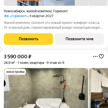
Новосибирск
,
жилой комплекс Горизонт
ЖК «Горизонт»
, 4 квартал 2027
Жилой комплекс Gorizont это новый проект комфорт-класса,
15-этажный дом, спроектированный вокруг концепции квартир
«разумного формата», где каждая планировка рассчитывалась
экспертами компании исходя из сценариев будущего
Позвонить
Позвоните мне
использования целевой
3 590 000
₽
26,9 м²
1-комн. квартира
9 этаж из 9
новостройка