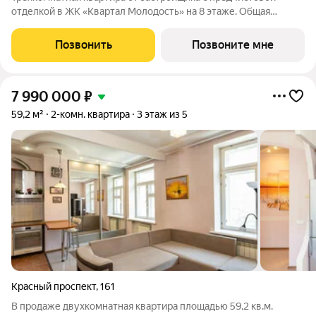
отделкой в ЖК «Квартал Молодость» на 8 этаже. Общая
площадь: 55.48 кв.м., жилая: 21 кв.м., площадь просторной
кухни-гостиной: 14.51 кв.м. Высота потолков 2.7 м. Квартира с
Позвонить
Позвоните мне
кухней-гостиной и двумя
7 990 000
₽
59,2 м²
2-комн. квартира
3 этаж из 5
Красный проспект
,
161
В продаже двухкомнатная квартира площадью 59,2 кв.м.