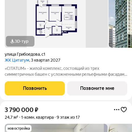
3D-тур
улица Грибоедова
,
с1
ЖК Цитатум
, 3 квартал 2027
«CITATUM» - жилой комплекс, состоящий из трех
симметричных башен с усложненными рельефными фасадами
(23, 8, 23 этажей), с единым пространством-стилобатом, в
котором расположится просторное дизайнерское лобби с
Позвонить
Позвоните мне
консьержем и мягкой зоной ожидания.
3 790 000
₽
24,7 м²
1-комн. квартира
9 этаж из 17
новостройка