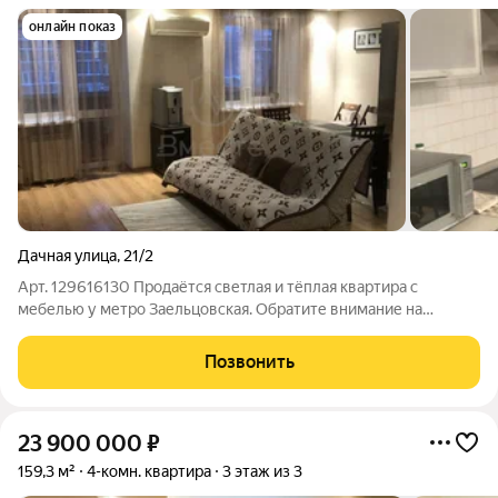
онлайн показ
Дачная улица
,
21/2
Арт. 129616130 Продаётся светлая и тёплая квартира с
мебелью у метро Заельцовская. Обратите внимание на
большую площадь квартиры. Выполнен добротный ремонт - "
как для себя", заходи и живи. Дом кирпичный, 2005 года
Позвонить
постройки; квартира расположена на
23 900 000
₽
159,3 м²
4-комн. квартира
3 этаж из 3