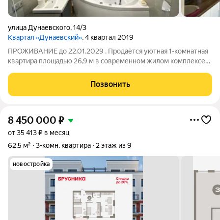
улица Дунаевского
,
14/3
Квартал «Дунаевский»
, 4 квартал 2019
ПРОЖИВАНИЕ до 22.01.2029 . Продаётся уютная 1-комнатная
квартира площадью 26,9 м в современном жилом комплексе
«Дунаевский квартал». Квартира расположена на 9 этаже,
выполнен качественный ремонт в светлых тонах. .
Позвонить
Преимущества квартиры: . на
8 450 000
₽
от 35 413 ₽ в месяц
62,5 м²
3-комн. квартира
2 этаж из 9
новостройка