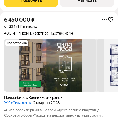
Позвонить
Написать
кирпичные стены (хорошая тепло- и
6 450 000
₽
от 23 171 ₽ в месяц
40,5 м²
1-комн. квартира
12 этаж из 14
новостройка
Новосибирск
,
Калининский район
ЖК «Сила леса»
, 2 квартал 2028
«Сила леса» первый в Новосибирске велнес-квартал у
Соснового бора. Фасады из декоративной штукатурки и