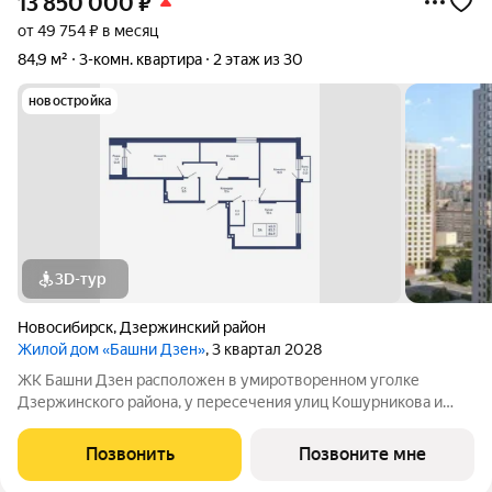
13 850 000
₽
от 49 754 ₽ в месяц
84,9 м²
3-комн. квартира
2 этаж из 30
новостройка
3D-тур
Новосибирск
,
Дзержинский район
Жилой дом «Башни Дзен»
, 3 квартал 2028
ЖК Башни Дзен расположен в умиротворенном уголке
Дзержинского района, у пересечения улиц Кошурникова и
Фрунзе. Территория комплекса скрыта от интенсивного
автомобильного потока, а это значит меньше шума, меньше
Позвонить
Позвоните мне
пыли, больше покоя. При этом всё