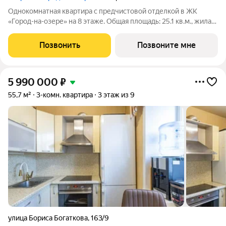
Однокомнатная квартира с предчистовой отделкой в ЖК
«Город-на-озере» на 8 этаже. Общая площадь: 25.1 кв.м., жилая:
14.76 кв.м., площадь кухни: 5.77 кв.м. Высота потолков 3.0 м.
Студия в проекте Город-на-озере. Особенности планировки:
Позвонить
Позвоните мне
вид во двор,
5 990 000
₽
55,7 м²
3-комн. квартира
3 этаж из 9
улица Бориса Богаткова
,
163/9