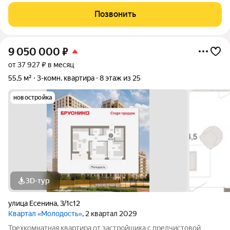
удобной планировкой: три изолированные комнаты, балкон и
раздельный санузел отличный вариант для семьи с детьми. В
Позвонить
квартире выполнен
9 050 000
₽
от 37 927 ₽ в месяц
55,5 м²
3-комн. квартира
8 этаж из 25
новостройка
3D-тур
улица Есенина
,
3/1с12
Квартал «Молодость»
, 2 квартал 2029
Трехкомнатная квартира от застройщика с предчистовой