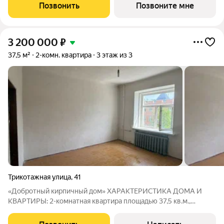
котором расположится просторное дизайнерское лобби с
Позвонить
Позвоните мне
консьержем и мягкой зоной ожидания.
3 200 000
₽
37,5 м²
2-комн. квартира
3 этаж из 3
Трикотажная улица
,
41
«Добротный кирпичный дом» ХАРАКТЕРИСТИКА ДОМА И
КВАРТИРЫ: 2-комнатная квартира площадью 37,5 кв.м.,
расположена на 3 этаже, что обеспечивает много света и
отсутствие шума с улицы Дом - 1950 г постройки: толстые