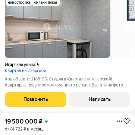
новостройка
онлайн показ
Игарская улица
,
5
Квартал на Игарской
Код объекта: 2188195. Студия в Квартале на Игарской!
Квартира с новым ремонтом, никто не жил. Все что на фото -
остается новым хозяевам. Остекленный балкон с красивым
видом на город. Высокий этаж позволяет забыть про шум,
Позвонить
Написать
пыль и насекомых. Двое
19 500 000
₽
от 81 722 ₽ в месяц