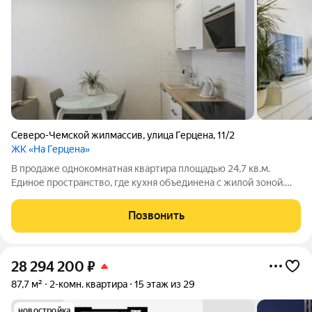
Северо-Чемской жилмассив
,
улица Герцена
,
11/2
ЖК «На Герцена»
В продаже однокомнатная квартира площадью 24,7 кв.м.
Единое пространство, где кухня объединена с жилой зоной.
Студия с выходом на балкон, совмещенный сан.узел. Ремонт
выполнен в светлых оттенках. В стоимость квартиры входит:
Позвонить
кухонный гарнитур с
28 294 200
₽
87,7 м²
2-комн. квартира
15 этаж из 29
новостройка