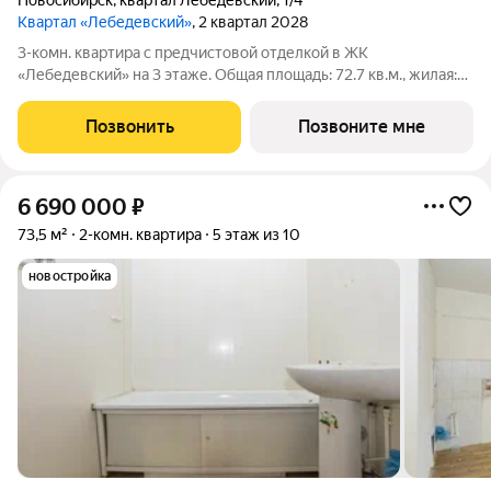
Новосибирск
,
квартал Лебедевский
,
1/4
Квартал «Лебедевский»
, 2 квартал 2028
3-комн. квартира с предчистовой отделкой в ЖК
«Лебедевский» на 3 этаже. Общая площадь: 72.7 кв.м., жилая:
31 кв.м., площадь просторной кухни-гостиной: 18.8 кв.м. Высота
потолков 2.82 м. Продаётся с паркингом. Квартира с кухней-
Позвонить
Позвоните мне
гостиной и двумя
6 690 000
₽
73,5 м²
2-комн. квартира
5 этаж из 10
новостройка