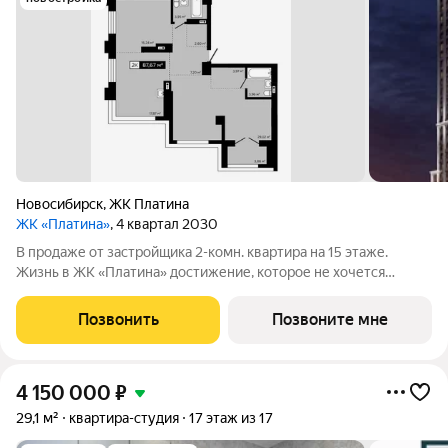
Новосибирск
,
ЖК Платина
ЖК «Платина»
, 4 квартал 2030
В продаже от застройщика 2-комн. квартира на 15 этаже.
Жизнь в ЖК «Платина» достижение, которое не хочется
скрывать. Благодаря продуманному дизайну и выразительным
архитектурным формам, Платина становится для
Позвонить
Позвоните мне
Новосибирска знаковым проектом.
4 150 000
₽
29,1 м²
квартира-студия
17 этаж из 17