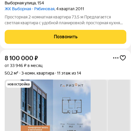
Выборная улица
,
154
ЖК Выборная - Рябиновая
, 4 квартал 2011
Просторная 2-комнатная квартира 73,5 м Предлагается
светлая квартира с удобной планировкой: просторная кухня
15,9 м, две изолированные комнаты, раздельный санузел и
застеклённая лоджия. Большие помещения позволяют
Позвонить
комфортно разместить всё необходимое
8 100 000
₽
от 33 946 ₽ в месяц
50,2 м²
3-комн. квартира
11 этаж из 14
новостройка