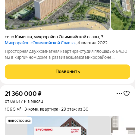
село Каменка
,
микрорайон Олимпийской славы
,
3
Микрорайон «Олимпийской Славы»
, 4 квартал 2022
Просторная двухкомнатная квартира-студия площадью 64,00
м2 в кирпичном доме в развивающемся микрорайоне
"Олимпийской славы". Особенности планировки: угловая,
двухкомнатная студия, гардеробная или ниша для хранения,
Позвонить
санузел совмещенный, балкон 4,02
21 360 000
₽
от 89 517 ₽ в месяц
106,5 м²
3-комн. квартира
29 этаж из 30
новостройка