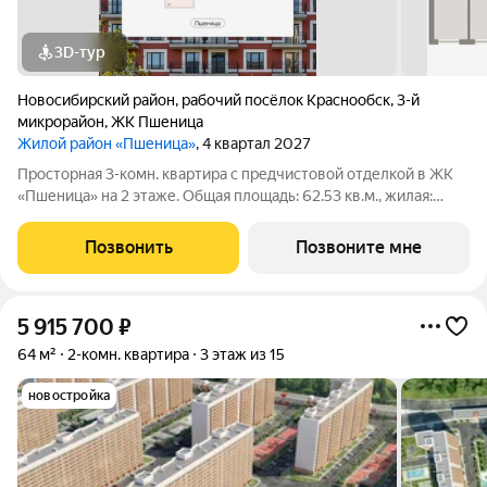
3D-тур
Новосибирский район
,
рабочий посёлок Краснообск
,
3-й
микрорайон
,
ЖК Пшеница
Жилой район «Пшеница»
, 4 квартал 2027
Просторная 3-комн. квартира с предчистовой отделкой в ЖК
«Пшеница» на 2 этаже. Общая площадь: 62.53 кв.м., жилая:
22.75 кв.м., площадь просторной кухни-гостиной: 19.37 кв.м.
Высота потолков 2.82 м. Квартира с кухней-гостиной и двумя
Позвонить
Позвоните мне
спальнями в жилом
5 915 700
₽
64 м²
2-комн. квартира
3 этаж из 15
новостройка