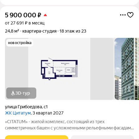
5 900 000
₽
от 27 691 ₽ в месяц
24,8 м²
квартира-студия
18 этаж из 23
новостройка
3D-тур
улица Грибоедова
,
с1
ЖК Цитатум
, 3 квартал 2027
«CITATUM» - жилой комплекс, состоящий из трех
симметричных башен с усложненными рельефными фасадами
(23, 8, 23 этажей), с единым пространством-стилобатом, в