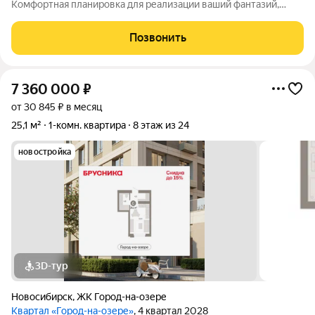
Комфортная планировка для реализации ваший фантазий,
просторная кухня-гостиная, совмещенный сан.узел. Квартира
оснащена косметическим ремонтом, что позволяет новым
Позвонить
владельцам сразу заселиться или
7 360 000
₽
от 30 845 ₽ в месяц
25,1 м²
1-комн. квартира
8 этаж из 24
новостройка
3D-тур
Новосибирск
,
ЖК Город-на-озере
Квартал «Город-на-озере»
, 4 квартал 2028