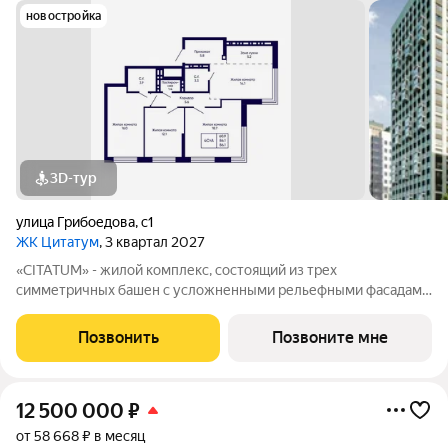
новостройка
3D-тур
улица Грибоедова
,
с1
ЖК Цитатум
, 3 квартал 2027
«CITATUM» - жилой комплекс, состоящий из трех
симметричных башен с усложненными рельефными фасадами
(23, 8, 23 этажей), с единым пространством-стилобатом, в
котором расположится просторное дизайнерское лобби с
Позвонить
Позвоните мне
консьержем и мягкой зоной ожидания.
12 500 000
₽
от 58 668 ₽ в месяц