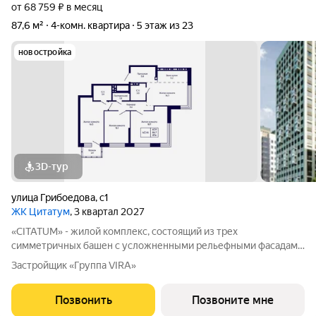
от 68 759 ₽ в месяц
87,6 м²
4-комн. квартира
5 этаж из 23
новостройка
3D-тур
улица Грибоедова
,
с1
ЖК Цитатум
, 3 квартал 2027
«CITATUM» - жилой комплекс, состоящий из трех
симметричных башен с усложненными рельефными фасадами
(23, 8, 23 этажей), с единым пространством-стилобатом, в
Застройщик «Группа VIRA»
котором расположится просторное дизайнерское лобби с
консьержем и мягкой зоной ожидания.
Позвонить
Позвоните мне