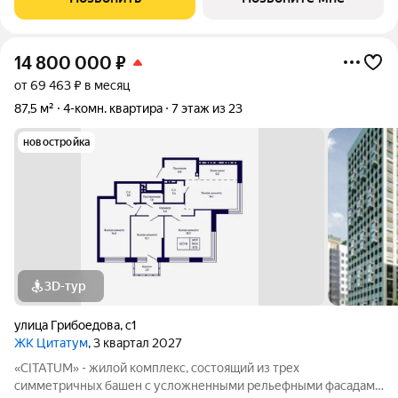
консьержем и мягкой зоной ожидания.
14 800 000
₽
от 69 463 ₽ в месяц
87,5 м²
4-комн. квартира
7 этаж из 23
новостройка
3D-тур
улица Грибоедова
,
с1
ЖК Цитатум
, 3 квартал 2027
«CITATUM» - жилой комплекс, состоящий из трех
симметричных башен с усложненными рельефными фасадами