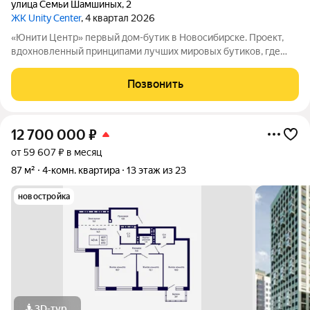
улица Семьи Шамшиных
,
2
ЖК Unity Center
, 4 квартал 2026
«Юнити Центр» первый дом-бутик в Новосибирске. Проект,
вдохновленный принципами лучших мировых бутиков, где
ценятся приватность, внимание к деталям и высокий уровень
сервиса. Исторический центр города Бутики мировых брендов
Позвонить
выбирают знаковые
12 700 000
₽
от 59 607 ₽ в месяц
87 м²
4-комн. квартира
13 этаж из 23
новостройка
3D-тур