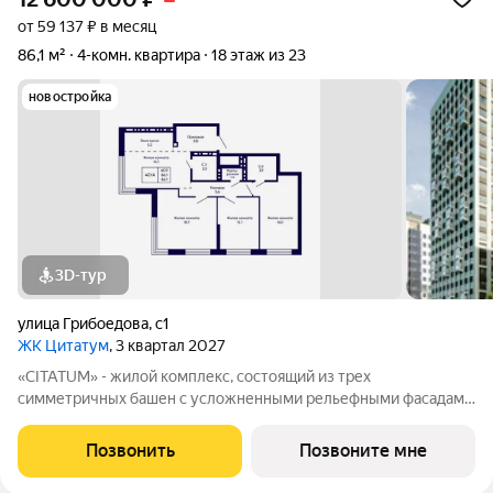
от 59 137 ₽ в месяц
86,1 м²
4-комн. квартира
18 этаж из 23
новостройка
3D-тур
улица Грибоедова
,
с1
ЖК Цитатум
, 3 квартал 2027
«CITATUM» - жилой комплекс, состоящий из трех
симметричных башен с усложненными рельефными фасадами
(23, 8, 23 этажей), с единым пространством-стилобатом, в
котором расположится просторное дизайнерское лобби с
Позвонить
Позвоните мне
консьержем и мягкой зоной ожидания.