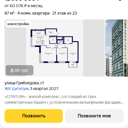
от 60 076 ₽ в месяц
87 м²
4-комн. квартира
21 этаж из 23
новостройка
3D-тур
улица Грибоедова
,
с1
ЖК Цитатум
, 3 квартал 2027
«CITATUM» - жилой комплекс, состоящий из трех
симметричных башен с усложненными рельефными фасадами
(23, 8, 23 этажей), с единым пространством-стилобатом, в
котором расположится просторное дизайнерское лобби с
Позвонить
Позвоните мне
консьержем и мягкой зоной ожидания.