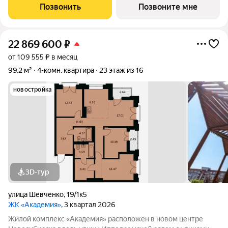
котором расположится просторное дизайнерское лобби с
Позвонить
Позвоните мне
консьержем и мягкой зоной ожидания.
22 869 600
₽
от 109 555 ₽ в месяц
99,2 м²
4-комн. квартира
23 этаж из 16
новостройка
3D-тур
улица Шевченко
,
19/1к5
ЖК «Академия»
, 3 квартал 2026
Жилой комплекс «Академия» расположен в новом центре