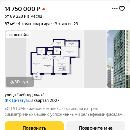
14 750 000
₽
от 69 228 ₽ в месяц
87 м²
4-комн. квартира
13 этаж из 23
новостройка
3D-тур
улица Грибоедова
,
с1
ЖК Цитатум
, 3 квартал 2027
«CITATUM» - жилой комплекс, состоящий из трех
симметричных башен с усложненными рельефными фасадами
(23, 8, 23 этажей), с единым пространством-стилобатом, в
котором расположится просторное дизайнерское лобби с
Позвонить
Позвоните мне