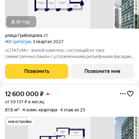
3D-тур
улица Грибоедова
,
с1
ЖК Цитатум
, 3 квартал 2027
«CITATUM» - жилой комплекс, состоящий из трех
симметричных башен с усложненными рельефными фасадами
(23, 8, 23 этажей), с единым пространством-стилобатом, в
котором расположится просторное дизайнерское лобби с
Позвонить
Позвоните мне
консьержем и мягкой зоной ожидания.
12 600 000
₽
от 59 137 ₽ в месяц
87,6 м²
4-комн. квартира
4 этаж из 23
новостройка