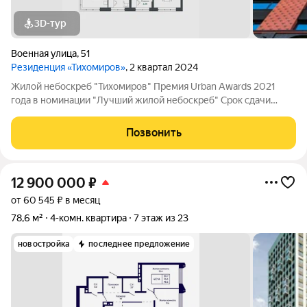
3D-тур
Военная улица
,
51
Резиденция «Тихомиров»
, 2 квартал 2024
Жилой небоскреб "Тихомиров" Премия Urban Awards 2021
года в номинации "Лучший жилой небоскреб" Срок сдачи
первой очереди: 1 Квартал 2023 Жилой небоскреб
«Тихомиров» это современный дом, где можно жить и
Позвонить
работать, не задумываясь о бытовых вопросах.
12 900 000
₽
от 60 545 ₽ в месяц
78,6 м²
4-комн. квартира
7 этаж из 23
новостройка
последнее предложение