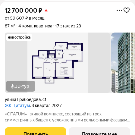
12 700 000
₽
от 59 607 ₽ в месяц
87 м²
4-комн. квартира
17 этаж из 23
новостройка
3D-тур
улица Грибоедова
,
с1
ЖК Цитатум
, 3 квартал 2027
«CITATUM» - жилой комплекс, состоящий из трех
симметричных башен с усложненными рельефными фасадами
(23, 8, 23 этажей), с единым пространством-стилобатом, в
котором расположится просторное дизайнерское лобби с
Позвонить
Позвоните мне