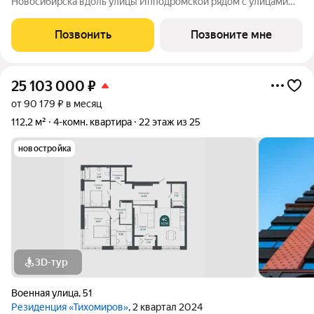
Новосибирска вдоль улицы Ипподромской рядом с улицами
Кирова и Шевченко. Раньше здесь не было застройки, место
имеет чистую ауру. А в последние годы эта локация активно
Позвонить
Позвоните мне
развивается, превращаясь в
25 103 000
₽
от 90 179 ₽ в месяц
112,2 м²
4-комн. квартира
22 этаж из 25
новостройка
3D-тур
Военная улица
,
51
Резиденция «Тихомиров»
, 2 квартал 2024