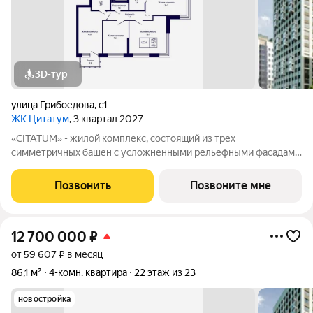
3D-тур
улица Грибоедова
,
с1
ЖК Цитатум
, 3 квартал 2027
«CITATUM» - жилой комплекс, состоящий из трех
симметричных башен с усложненными рельефными фасадами
(23, 8, 23 этажей), с единым пространством-стилобатом, в
котором расположится просторное дизайнерское лобби с
Позвонить
Позвоните мне
консьержем и мягкой зоной ожидания.
12 700 000
₽
от 59 607 ₽ в месяц
86,1 м²
4-комн. квартира
22 этаж из 23
новостройка