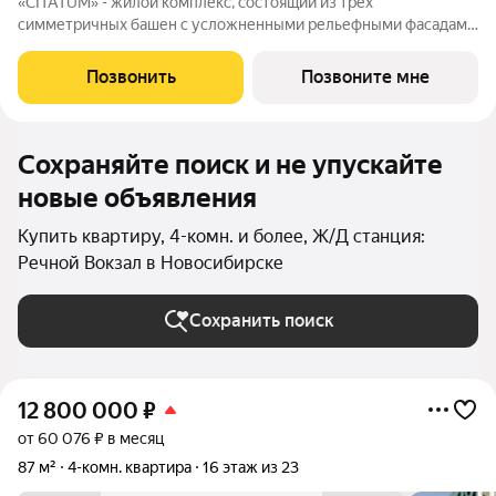
«CITATUM» - жилой комплекс, состоящий из трех
симметричных башен с усложненными рельефными фасадами
(23, 8, 23 этажей), с единым пространством-стилобатом, в
котором расположится просторное дизайнерское лобби с
Позвонить
Позвоните мне
консьержем и мягкой зоной ожидания.
Сохраняйте поиск и не упускайте
новые объявления
Купить квартиру, 4-комн. и более, Ж/Д станция:
Речной Вокзал в Новосибирске
Сохранить поиск
12 800 000
₽
от 60 076 ₽ в месяц
87 м²
4-комн. квартира
16 этаж из 23