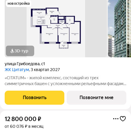
новостройка
3D-тур
улица Грибоедова
,
с1
ЖК Цитатум
, 3 квартал 2027
«CITATUM» - жилой комплекс, состоящий из трех
симметричных башен с усложненными рельефными фасадами
(23, 8, 23 этажей), с единым пространством-стилобатом, в
котором расположится просторное дизайнерское лобби с
Позвонить
Позвоните мне
консьержем и мягкой зоной ожидания.
12 800 000
₽
от 60 076 ₽ в месяц