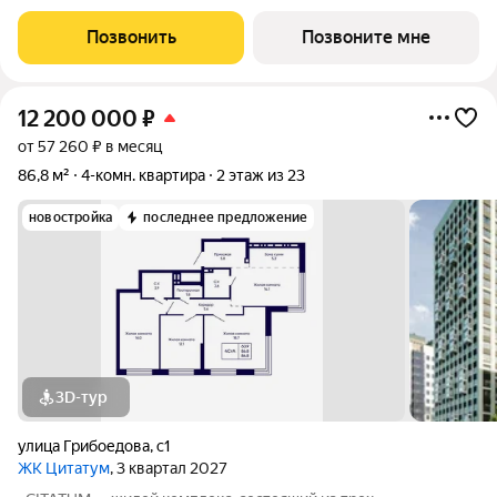
(23, 8, 23 этажей), с единым пространством-стилобатом, в
котором расположится просторное дизайнерское лобби с
Позвонить
Позвоните мне
консьержем и мягкой зоной ожидания.
12 200 000
₽
от 57 260 ₽ в месяц
86,8 м²
4-комн. квартира
2 этаж из 23
новостройка
последнее предложение
3D-тур
улица Грибоедова
,
с1
ЖК Цитатум
, 3 квартал 2027