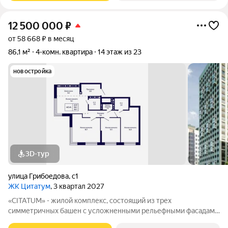
12 500 000
₽
от 58 668 ₽ в месяц
86,1 м²
4-комн. квартира
14 этаж из 23
новостройка
3D-тур
улица Грибоедова
,
с1
ЖК Цитатум
, 3 квартал 2027
«CITATUM» - жилой комплекс, состоящий из трех
симметричных башен с усложненными рельефными фасадами
(23, 8, 23 этажей), с единым пространством-стилобатом, в