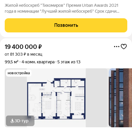
Жилой небоскреб "Тихомиров" Премия Urban Awards 2021
года в номинации "Лучший жилой небоскреб" Срок сдачи
первой очереди: 1 Квартал 2023 Жилой небоскреб
«Тихомиров» это современный дом, где можно жить и
Позвонить
работать, не задумываясь о бытовых вопросах.
19 400 000
₽
от 81 303 ₽ в месяц
99,5 м²
4-комн. квартира
5 этаж из 13
новостройка
3D-тур