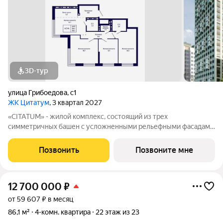
3D-тур
улица Грибоедова
,
с1
ЖК Цитатум
, 3 квартал 2027
«CITATUM» - жилой комплекс, состоящий из трех
симметричных башен с усложненными рельефными фасадами
(23, 8, 23 этажей), с единым пространством-стилобатом, в
котором расположится просторное дизайнерское лобби с
Позвонить
Позвоните мне
консьержем и мягкой зоной ожидания.
12 700 000
₽
от 59 607 ₽ в месяц
86,1 м²
4-комн. квартира
22 этаж из 23