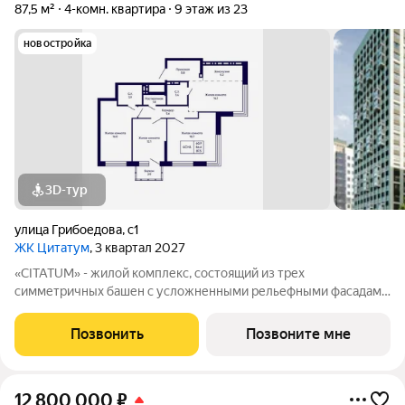
87,5 м²
4-комн. квартира
9 этаж из 23
новостройка
3D-тур
улица Грибоедова
,
с1
ЖК Цитатум
, 3 квартал 2027
«CITATUM» - жилой комплекс, состоящий из трех
симметричных башен с усложненными рельефными фасадами
(23, 8, 23 этажей), с единым пространством-стилобатом, в
котором расположится просторное дизайнерское лобби с
Позвонить
Позвоните мне
консьержем и мягкой зоной ожидания.
12 800 000
₽