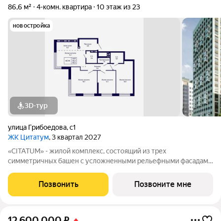
86,6 м²
4-комн. квартира
10 этаж из 23
новостройка
3D-тур
улица Грибоедова
,
с1
ЖК Цитатум
, 3 квартал 2027
«CITATUM» - жилой комплекс, состоящий из трех
симметричных башен с усложненными рельефными фасадами
(23, 8, 23 этажей), с единым пространством-стилобатом, в
котором расположится просторное дизайнерское лобби с
Позвонить
Позвоните мне
консьержем и мягкой зоной ожидания.
12 600 000
₽