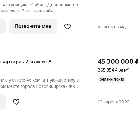
т застройщика «Сибирь Девелопмент»
омплекса «Заельцовский»,
си Ковальчук, 248/1. Дом сдан!
цовский NEW расположен в тихом
Позвоните мне
5 часов назад
и улицы Дуси
45 000 000
₽
квартира · 2 этаж из 8
365 854 ₽ за м²
онлайн показ
нию уютную 4х-комнатную квартиру в
том месте города Новосибирска - ЖК
терьер с обилием светлых поверхностей
ивидуальному дизайн проекту в отделке
19 апреля 2026