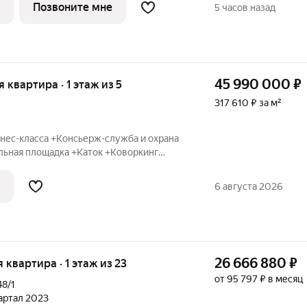
нется новый сквер площадью около
Позвоните мне
5 часов назад
45 990 000
₽
я квартира · 1 этаж из 5
317 610 ₽ за м²
знес-класса +Консьерж-служба и охрана
льная площадка +Каток +Коворкинг
ход со двора в Дендропарк +В доме
ледж (Рост) +Дизайнерский ремонт
6 августа 2026
26 666 880
₽
я квартира · 1 этаж из 23
от 95 797 ₽ в месяц
48/1
вартал 2023