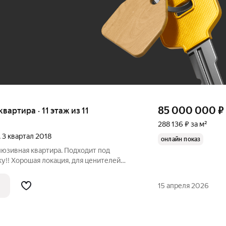
До 100 тыс. ₽
85 000 000
₽
квартира · 11 этаж из 11
288 136 ₽ за м²
, 3 квартал 2018
онлайн показ
люзивная квартира. Подходит под
ку!! Хорошая локация, для ценителей
ртира для большой семьи!! Нет
идически. Звоните!
15 апреля 2026