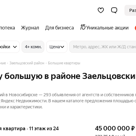
Ра
потека
Журнал
Для бизнеса
Уникальные акции
ройки
4+ комн.
Цена
тные
Заельцовский район
Большие квартиры
у большую в районе Заельцовски
й в Новосибирске — 293 объявления от агентств и собственников 
а Яндекс Недвижимости. В нашем каталоге предложения площадью о
ки и характеристики.
45 000 000
₽
я квартира · 11 этаж из 24