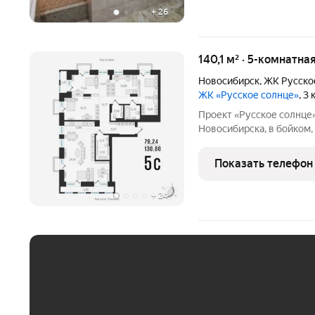
+
26
140,1 м² · 5-комнатна
Новосибирск
,
ЖК Русско
ЖК «Русское солнце»
, 3
Проект «Русское солнце
Новосибирска, в бойком
Плановой и Вавилова, ря
районом Новосибирского
Показать телефон
Тимирязевский сквер,
+
24
ЕЖЕМЕСЯЧНЫЙ ПЛАТЁ