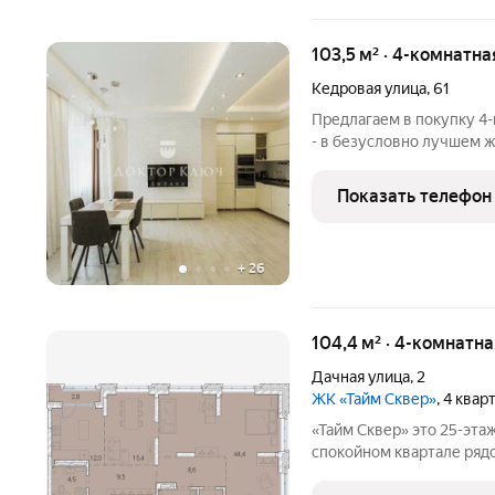
103,5 м² · 4-комнатна
Кедровая улица
,
61
Предлагаем в покупку 4-
- в безусловно лучшем 
квартире:Светлая кухня-
необходимой техникой и ме
Показать телефон
+
26
104,4 м² · 4-комнатн
Дачная улица
,
2
ЖК «Тайм Сквер»
, 4 квар
«Тайм Сквер» это 25-этажный жилой комплекс, расположенный в
спокойном квартале рядо
Гагаринская, сразу за Т