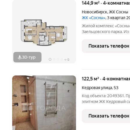
144,9 м² · 4-комнатн
Новосибирск
,
ЖК Сосны
ЖК «Сосны»
, 3 квартал 
Жилой комплекс «Сосны»
Заельцовского парка. Из
панорама на сосновый бо
сдан. Ключи сразу. Заст
Показать телефон
различными
3D-тур
+
9
122,5 м² · 4-комнатна
Кедровая улица
,
53
Код объекта: 2049361. П
элитном ЖК Кедровый символ роскоши, статуса и свободы
Предлагается эксклюзивн
Кедровая, 53 идеальный выбор для тех, кто ценит изысканность,
Показать телефон
уникальность и