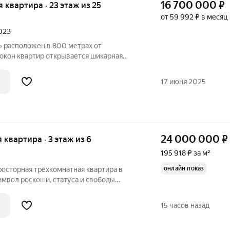
16 700 000
₽
ая квартира · 23 этаж из 25
от 59 992 ₽ в месяц
2023
 расположен в 800 метрах от
 окон квартир открывается шикарная
р, реку или городской пейзаж. Комплекс
ройщиком спроектированы квартиры с
17 июня 2025
24 000 000
₽
я квартира · 3 этаж из 6
195 918 ₽ за м²
онлайн показ
росторная трёхкомнатная квартира в
ый объект в Новосибирске, ул.
15 часов назад