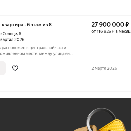
27 900 000
₽
я квартира · 6 этаж из 8
от 116 925 ₽ в месяц
е Солнце
,
6
 квартал 2026
» расположен в центральной части
, оживлённом месте, между улицами
дом с экологической границей города
 зоопарка. Совсем недалеко находится
2 марта 2026
Ж