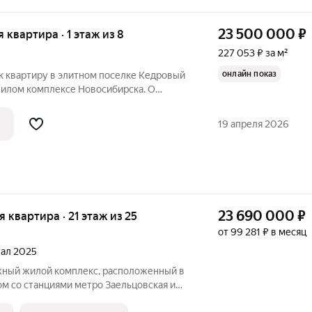
23 500 000
₽
я квартира · 1 этаж из 8
227 053 ₽ за м²
онлайн показ
к квартиру в элитном поселке Кедровый
жилом комплексе Новосибирска. О
столовая-гостиная оборудованная всей
белью 3 спальни 17,7 , 15,4 , 14,5 кв.м 2
19 апреля 2026
23 690 000
₽
ая квартира · 21 этаж из 25
от 99 281 ₽ в месяц
тал 2025
м со станциями метро Заельцовская и
РК «Ройял Парк». Непосредственно рядом с