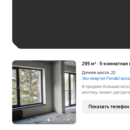
До 30 тыс. ₽
До 50 тыс. ₽
До 70 тыс. ₽
Больше 100 тыс. ₽
295 м² · 5-комнатная 
Дачное шоссе
,
22
Эко-квартал Flora&Fauna
В продаже большая экск
ипотеку, лизинг, рассроч
природы. Просторная ква
обременения. Чистая юр
Показать телефон
+
14