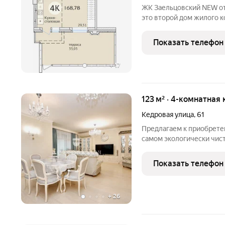
ЖК Заельцовский NEW о
это второй дом жилого к
расположенный на ул. Ду
Расположение ЖК Заель
Показать телефон
квартале на второй лини
+
17
123 м² · 4-комнатная 
Кедровая улица
,
61
Предлагаем к приобрете
самом экологически чис
Кедровый О квартире:ин
ремонт выполнен по инд
Показать телефон
использованы
+
26