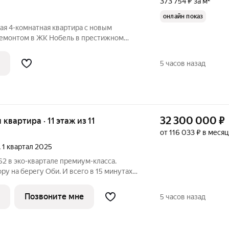
373 754 ₽ за м²
онлайн показ
ая 4-комнатная квартира с новым
ремонтом в ЖК Нобель в престижном
росторная и комфортная планировка:
 3 спальнями, с огромной кухней-
5 часов назад
ми.
32 300 000
₽
я квартира · 11 этаж из 11
от 116 033 ₽ в месяц
, 1 квартал 2025
2 в эко-квартале премиум-класса.
ору на берегу Оби. И всего в 15 минутах
рритория 9,5Га, двор-лес, беговые
ная, собственный выход к пляжу с
Позвоните мне
5 часов назад