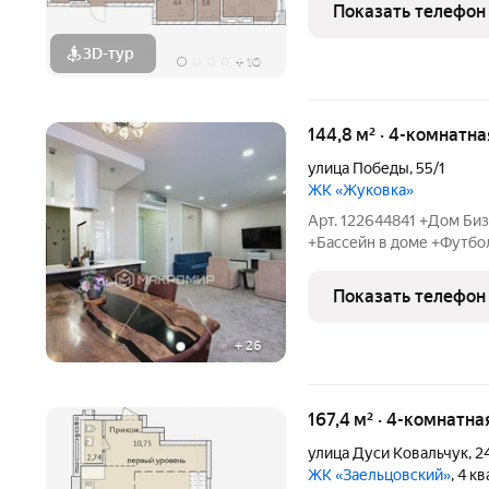
жилым комплексом раски
Показать телефон
двух
3D-тур
+
10
144,8 м² · 4-комнатна
улица Победы
,
55/1
ЖК «Жуковка»
Арт. 122644841 +Дом Би
+Бассейн в доме +Футбо
+Подземный паркинг +Вы
частная школа, сад, кол
Показать телефон
+Мастер-спальня с
+
26
167,4 м² · 4-комнатна
улица Дуси Ковальчук
,
2
ЖК «Заельцовский»
, 4 к