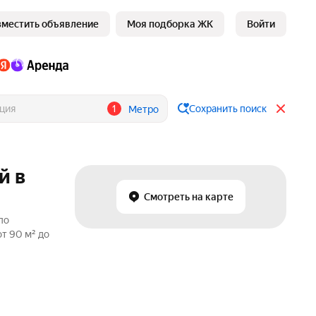
зместить объявление
Моя подборка ЖК
Войти
1
Сохранить поиск
Метро
й в
Смотреть на карте
по
т 90 м² до