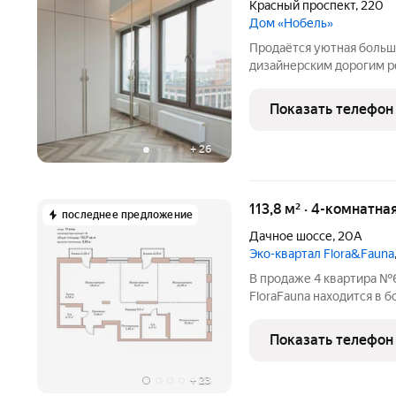
Красный проспект
,
220
Дом «Нобель»
Продаётся уютная больш
дизайнерским дорогим 
районе Новосибирска. П
Общая площадь 120,4 м с
Показать телефон
гостиной, двумя санузла
+
26
113,8 м² · 4-комнатна
последнее предложение
Дачное шоссе
,
20А
Эко-квартал Flora&Fauna
В продаже 4 квартира №6
FloraFauna находится в б
от площади Калинина. Те
дорожки 2,5 км, набереж
Показать телефон
причалом. Вся
+
23