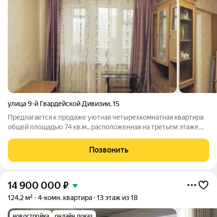
улица 9-й Гвардейской Дивизии
,
15
Предлагается к продаже уютная четырехкомнатная квартира
общей площадью 74 кв.м., расположенная на третьем этаже
девятиэтажного панельного дома, построенного в 1983 году.
Дом удобно расположен в живописном районе города
Позвонить
Новосибирска по адресу: улица 9
14 900 000
₽
124,2 м²
4-комн. квартира
13 этаж из 18
новостройка
онлайн показ