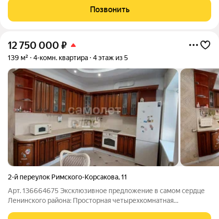
во двор сочетание дневного света и приватных видов. Четкая
Позвонить
планировка: большая
12 750 000
₽
139 м²
4-комн. квартира
4 этаж из 5
2-й переулок Римского-Корсакова
,
11
Арт. 136664675 Эксклюзивное предложение в самом сердце
Ленинского района: Просторная четырехкомнатная
двухуровневая квартира, находящаяся на 4 и 5 этаже 5-ти