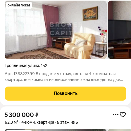
онлайн показ
Троллейная улица
,
152
Арт. 136822399 В продаже уютная, светлая 4-х комнатная
квартира, все комнаты изолированные, окна выходят на две
стороны. В квартире выполнен косметический ремонт, новым
хозяевам остается: кухонный гарнитур и прихожая, остальное
Позвонить
по договоренности.
5 300 000
₽
62,3 м²
4-комн. квартира
5 этаж из 5