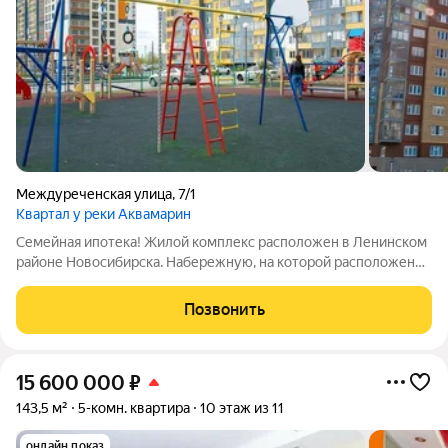
Междуреченская улица
,
7/1
Квартал у реки Аквамарин
Семейная ипотека! Жилой комплекс расположен в Ленинском
районе Новосибирска. Набережную, на которой расположен
ЖК, планируется благоустроить и сделать из нее зону для
отдыха прогулок и спорта. Такое преобразование берега
Позвонить
позволит жителям микрорайона
15 600 000
₽
143,5 м²
5-комн. квартира
10 этаж из 11
онлайн показ