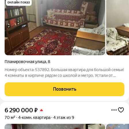
онлайн показ
Планировочная улица
,
8
Номер объекта: 537892. Большая квартира для большой семьи!
4 комнаты в кирпиче рядом со школой и метро. Устали от
тесноты? Эта 4-комнатная квартира (62,3 м) подарит каждому
члену семьи личное пространство. Кирпичный дом
Позвонить
обеспечивает тепло зимой и
6 290 000
₽
70 м²
4-комн. квартира
4 этаж из 9