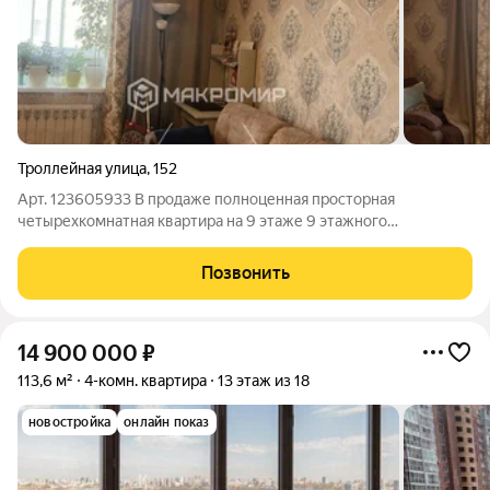
Троллейная улица
,
152
Арт. 123605933 В продаже полноценная просторная
четырехкомнатная квартира на 9 этаже 9 этажного
панельного дома. Планировка на две стороны. Дом удачно
расположен, рядом все ,что нужно для жизни! Детский сад,
Позвонить
школа, магазины, остановка общественного
14 900 000
₽
113,6 м²
4-комн. квартира
13 этаж из 18
новостройка
онлайн показ