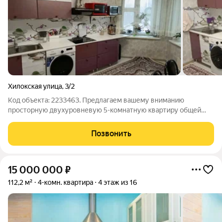
Хилокская улица
,
3/2
Код объекта: 2233463. Предлагаем вашему вниманию
просторную двухуровневую 5-комнатную квартиру общей
площадью 123 квадратных метров, расположенную в уютном
районе в кирпичном доме. Идеально подойдет для большой
Позвонить
дружной семьи, ценящей комфорт и
15 000 000
₽
112,2 м²
4-комн. квартира
4 этаж из 16