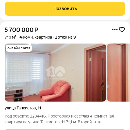
КОМНАТНУЮ КВАРТИРУ 247,2 кв.м. в доме классической
кирпичной кладки в центре Ленинского района с ремонтом!
Позвонить
Этот клубный дом создан для самых
5 700 000
₽
71,1 м²
4-комн. квартира
2 этаж из 9
онлайн показ
улица Танкистов
,
11
Код объекта: 2234416. Просторная и светлая 4-комнатная
квартира на улице Танкистов, 11 71,1 м. Второй этаж
девятиэтажного панельного дома, окна выходят и на улицу, и