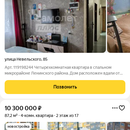
улица Невельского
,
85
Арт. 119198244 Четырехкомнатная квартира в спальном
микрорайоне Ленинского района. Дом расположен вдали от
шумных магистралей. Большая детская площадка, достаточно
места для парковки. Детский сад и школа практически во
Позвонить
дворе дома. Подъезд чистый,
10 300 000
₽
87,2 м²
4-комн. квартира
2 этаж из 17
новостройка