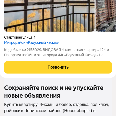
Стартовая улица
,
1
Микрорайон «Радужный каскад»
Код объекта: 2158029. ВИДОВАЯ 4-комнатная квартира 124 м
Панорама на Обь и огни города ЖК «Радужный Каскад» Не
просто метры, а статус и вдохновение! Квартира для тех, кто
хочет чувствовать себя хозяином мира. Продается
Позвонить
исключительная видовая
Сохраняйте поиск и не упускайте
новые объявления
Купить квартиру, 4-комн. и более, отделка: под ключ,
районы: в Ленинском районе (Новосибирск) в