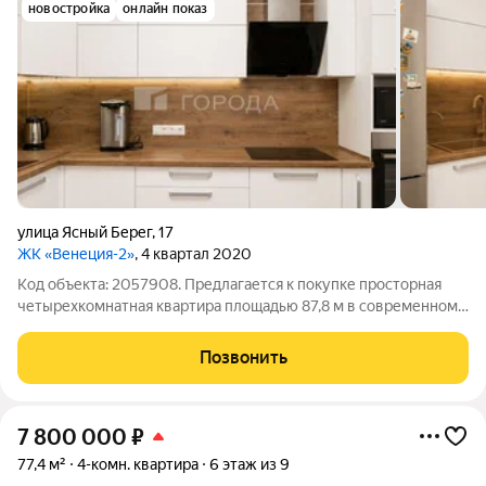
новостройка
онлайн показ
улица Ясный Берег
,
17
ЖК «Венеция-2»
, 4 квартал 2020
Код объекта: 2057908. Предлагается к покупке просторная
четырехкомнатная квартира площадью 87,8 м в современном
жилом комплексе по адресу: ул. Ясный Берег, 17. Квартира
расположена на первом этаже дома 2020 года постройки и
Позвонить
станет отличным вариантом
7 800 000
₽
77,4 м²
4-комн. квартира
6 этаж из 9