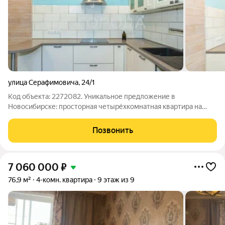
улица Серафимовича
,
24/1
Код объекта: 2272082. Уникальное предложение в
Новосибирске: просторная четырёхкомнатная квартира на
улице Серафимовича, 24/1. Это идеальный выбор для большой
семьи или тех, кто ценит дополнительное пространство.
Позвонить
Квартира расположена на четвёртом
7 060 000
₽
76,9 м²
4-комн. квартира
9 этаж из 9