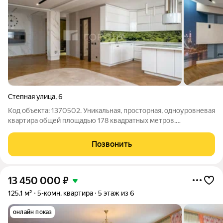
Степная улица
,
6
Код объекта: 1370502. Уникальная, просторная, одноуровневая
квартира общей площадью 178 квадратных метров.
Преимущества этой квартиры: Четыре спальни и
объединенная кухня-гостиная площадью 66 квадратных
Позвонить
метров. Расположена на высоком этаже с
13 450 000
₽
125,1 м²
5-комн. квартира
5 этаж из 6
онлайн показ