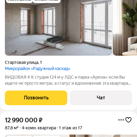
Стартовая улица
,
1
Микрорайон «Радужный каскад»
ВИДОВАЯ 4-К студия 124 м у ЛДС и парка «Арена»: если Вы
ищете не просто метры, а статус и вдохновение эта квартира
для Вас. Окна выходят прямо на озеро и открывают
захватывающую панораму на водную гладь и огни центра
Позвонить
Чат
Новосибирска. ПРЕИМУЩЕСТВА:
12 990 000
₽
87,8 м²
4-комн. квартира
1 этаж из 17