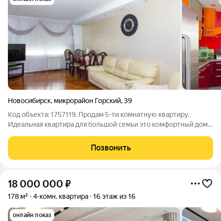
Новосибирск
,
микрорайон Горский
,
39
Код объекта: 1757119. Продам 5-ти комнатную квартиру.
Идеальная квартира для большой семьи это комфортный дом с
парковкой. В квартире сделан качественный ремонт, все
комнаты изолированы, каждая отдельная зона уединения и
Позвонить
отдыха, предусмотрено
18 000 000
₽
178 м²
4-комн. квартира
16 этаж из 16
онлайн показ