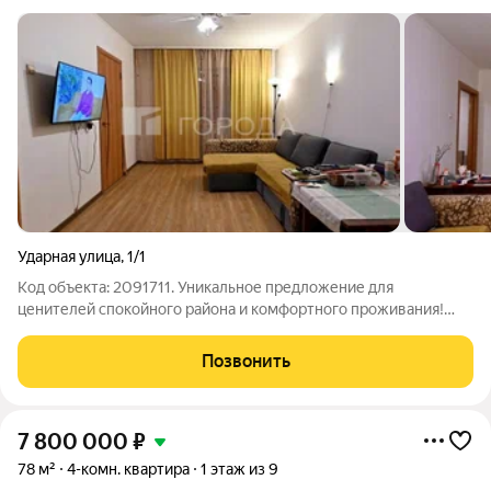
Ударная улица
,
1/1
Код объекта: 2091711. Уникальное предложение для
ценителей спокойного района и комфортного проживания!
Продаётся просторная четырёхкомнатная квартира площадью
61,7 кв. м на втором этаже пятиэтажного дома по адресу:
Позвонить
Новосибирск, Ударная улица, 1/1.
7 800 000
₽
78 м²
4-комн. квартира
1 этаж из 9