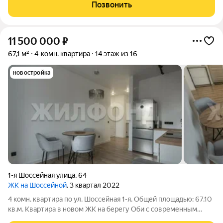
этажного жилого дома, высота потолков 3 метра. Вариант
Позвонить
подходит для ценителей простора,
11 500 000
₽
67,1 м²
4-комн. квартира
14 этаж из 16
новостройка
1-я Шоссейная улица
,
64
ЖК на Шоссейной
, 3 квартал 2022
4 комн. квартира по ул. Шоссейная 1-я. Общей площадью: 67.10
кв.м. Квартира в новом ЖК на берегу Оби с современным
ремонтом и удобной планировкой для большой семьи - кухня-