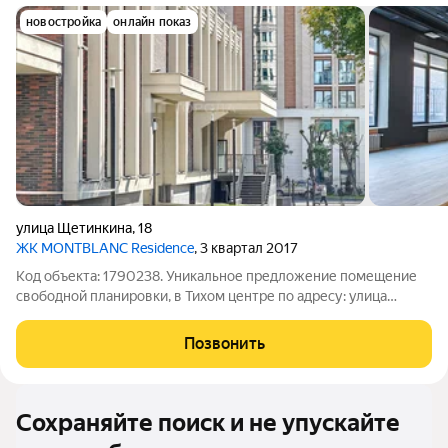
новостройка
онлайн показ
улица Щетинкина
,
18
ЖК MONTBLANC Residence
, 3 квартал 2017
Код объекта: 1790238. Уникальное предложение помещение
свободной планировки, в Тихом центре по адресу: улица
Щетинкина, 18. В знаковом для Новосибирска ЖК Montblanc
Residence. Помещение расположено на первом этаже и имеет
Позвонить
отдельный вход, что
Сохраняйте поиск и не упускайте