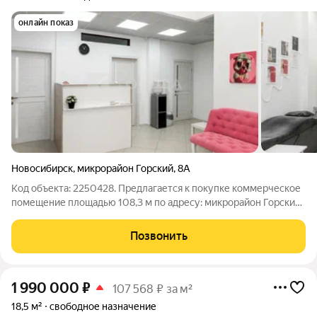
онлайн показ
Новосибирск
,
микрорайон Горский
,
8А
Код объекта: 2250428. Предлагается к покупке коммерческое
помещение площадью 108,3 м по адресу: микрорайон Горский,
8А. Объект полностью оборудован под салон красоты и станет
отличным решением как для собственного бизнеса, так и для
Позвонить
инвестиции с
1 990 000
₽
107 568 ₽ за м²
18,5 м²
свободное назначение