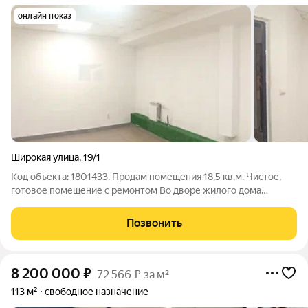
онлайн показ
Широкая улица
,
19/1
Код объекта: 1801433. Продам помещения 18,5 кв.м. Чистое,
готовое помещение с ремонтом Во дворе жилого дома
Расположение объекта: г. Новосибирск, Ленинский р-н, ул.
Широкая 19/1 в шаговой доступности остановки маршрутных
Позвонить
автобусов, метро Площадь
8 200 000
₽
72 566 ₽ за м²
113 м²
свободное назначение