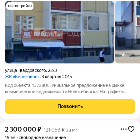
новостройка
улица Твардовского
,
22/3
ЖК «Березовое»
, 3 квартал 2015
Код объекта: 1372805. Уникальное предложение на рынке
коммерческой недвижимости Новосибирска! На трафике
магазина Магнит! Продаётся помещение на улице
Твардовского, 22/3 идеальный выбор для бизнеса с отдельным
Позвонить
входом и свободным доступом. Объект
2 300 000
₽
121 053 ₽ за м²
19 м²
свободное назначение