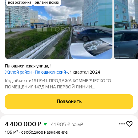
новостройка
онлайн показ
Плющихинская улица
,
1
Жилой район «Плющихинский»
, 1 квартал 2024
Код объекта: 1611941. ПРОДАЖА КОММЕРЧЕСКОГО
ПОМЕЩЕНИЯ 147,5 М НА ПЕРВОЙ ЛИНИИ
ПЛЮЩИХИНСКОГО ЖИЛМАССИВА. !ВОЗМОЖНА ПРОДАЖА
В РАССРОЧКУ ДО ГОДА! Продаётся коммерческое
Позвонить
помещение свободного назначения по адресу: г. Новосибирск,
ул. Плющихинская, 1.
4 400 000
₽
41 905 ₽ за м²
105 м²
свободное назначение