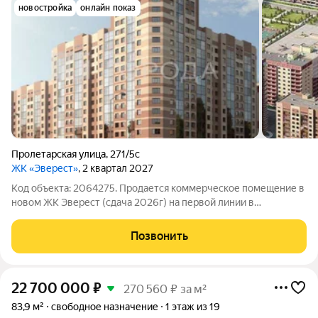
новостройка
онлайн показ
Пролетарская улица
,
271/5с
ЖК «Эверест»
, 2 квартал 2027
Код объекта: 2064275. Продается коммерческое помещение в
новом ЖК Эверест (сдача 2026г) на первой линии в
перспективной локации со множеством учебных заведений и
активно растущей инфраструктурой. Помещение с отдельным
Позвонить
входом и подвалом, что позволяет
22 700 000
₽
270 560 ₽ за м²
83,9 м²
свободное назначение
1 этаж из 19