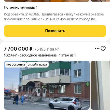
Потанинская улица
,
1
Код объекта: 2142055. Предлагается к покупке коммерческое
помещение площадью 120,9 м в самом центре города по
адресу: ул. Потанинская, 1, всего в 4 минутах ходьбы от
площади Ленина. Объект представляет собой полностью
Позвонить
готовое бьюти-пространство с
7 700 000
₽
75 195 ₽ за м²
102,4 м²
свободное назначение
1 этаж из 1
новостройка
онлайн показ