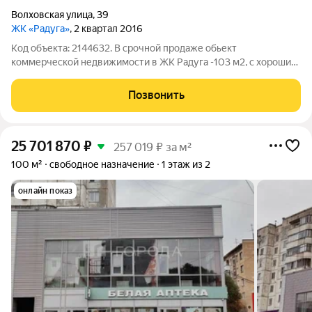
Волховская улица
,
39
ЖК «Радуга»
, 2 квартал 2016
Код объекта: 2144632. В срочной продаже обьект
коммерческой недвижимости в ЖК Радуга -103 м2, с хорошим
ремонтом, тремя мокрыми точками, высота потолков 3 метра,
достаточная мощность по электроэнергии делает возможным
Позвонить
открытие пекарни/кафе,
25 701 870
₽
257 019 ₽ за м²
100 м²
свободное назначение
1 этаж из 2
онлайн показ