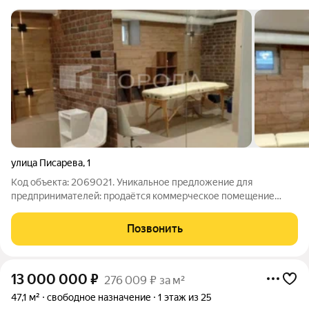
улица Писарева
,
1
Код объекта: 2069021. Уникальное предложение для
предпринимателей: продаётся коммерческое помещение
свободного назначения в Новосибирске, на улице Писарева, д
1, рядом с метро "Гагаринская". Построенный в 1970 году, этот
Позвонить
кирпичный объект идеально
13 000 000
₽
276 009 ₽ за м²
47,1 м²
свободное назначение
1 этаж из 25