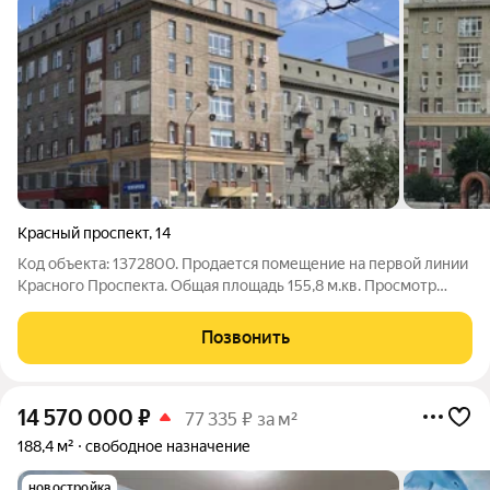
Красный проспект
,
14
Код объекта: 1372800. Продается помещение на первой линии
Красного Проспекта. Общая площадь 155,8 м.кв. Просмотр
объекта возможен только при согласовании!!! Уважайте
интересы собственника и арендатора. Цокольный этаж с
Позвонить
окнами, два отдельных входа.
14 570 000
₽
77 335 ₽ за м²
188,4 м²
свободное назначение
новостройка