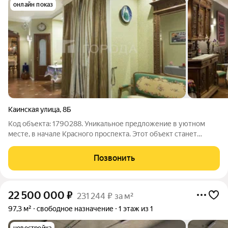
онлайн показ
Каинская улица
,
8Б
Код объекта: 1790288. Уникальное предложение в уютном
месте, в начале Красного проспекта. Этот объект станет
идеальным выбором для вашего бизнеса благодаря своей
универсальности и превосходному состоянию. Помещение
Позвонить
расположено на первом этаже,
22 500 000
₽
231 244 ₽ за м²
97,3 м²
свободное назначение
1 этаж из 1