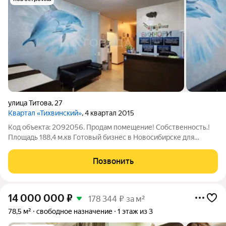
улица Титова
,
27
Квартал «Тихвинский»
, 4 квартал 2015
Код объекта: 2092056. Продам помещение! Собственность.!
Площадь 188,4 м.кв Готовый бизнес в Новосибирске для
инвесторов и предпринимателей! Это помещение идеально
подойдёт для тех, кто хочет запустить своё дело или
Позвонить
расширить имеющийся бизнес.
14 000 000
₽
178 344 ₽ за м²
78,5 м²
свободное назначение
1 этаж из 3