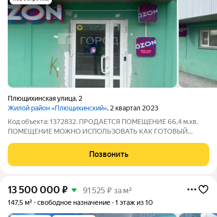
Плющихинская улица
,
2
Жилой район «Плющихинский»
, 2 квартал 2023
Код объекта: 1372832. ПРОДАЕТСЯ ПОМЕЩЕНИЕ 66,4 м.кв.
ПОМЕЩЕНИЕ МОЖНО ИСПОЛЬЗОВАТЬ КАК ГОТОВЫЙ
АРЕНДНЫЙ БИЗНЕС. Помещение разделено на двух
арендаторов. Заключен договор аренды с маркетплейсом
Позвонить
OZON, на площадь 40,1 м.кв. МАП 70 000, коммунальные
13 500 000
₽
91 525 ₽ за м²
147,5 м²
свободное назначение
1 этаж из 10