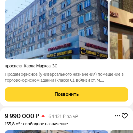
проспект Карла Маркса
,
30
Продам офисное (универсального назначения) помещение в
торгово-офисном здании (класса С), вблизи ст. М.
Студенческая (2 мин. пешком). ЗВОНИТЬ и СМОТРЕТЬ в
ЛЮБОЕ ВРЕМЯ (без выходных и праздников). Помещение с
Позвонить
Кондиционером!!! С ШИКАРНЫМ (панорамным)
9 990 000
₽
64 121 ₽ за м²
155,8 м²
свободное назначение