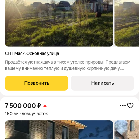
СНТ Маяк
,
Основная улица
Продаётся уютная дача в тихом уголке природы! Предлагаем
вашему вниманию тёплую и душевную кирпичную дачу,
расположенную в спокойном и зелёном районе. Это отличное
место для тех, кто ценит покой, природу и домашний уют. Что
Позвонить
Написать
вас ждёт: - Прочный
7 500 000
₽
160 м²
дом, участок