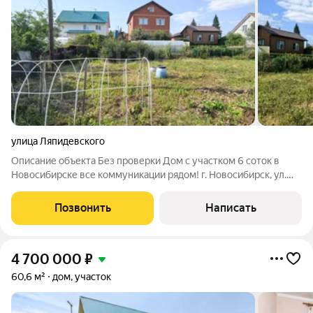
улица Ляпидевского
Описание объекта Без проверки Дом с участком 6 соток в
Новосибирске все коммуникации рядом! г. Новосибирск, ул.
Лапидевского, 17 Продаётся земельный участок 6 соток с
деревянным домом (ИЖС) в черте города. Отличный вариант
Позвонить
Написать
для жизни, строительства
4 700 000
₽
60,6 м²
дом, участок