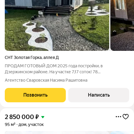
СНТ Золотая Горка
,
аллея Д
ПРОДАМ ГОТОВЫЙ ДОМ 2025 года постройки, в
Дзержинском районе. На участке 7,17 соток! 78
жилая,+крыльцо. Есть баня. Почти вся мебель и техника новые.
Агентство Сваровская Насима Рашитовна
По-договоренности может остаться. Отопление от
электромотора, котел умный с датчиком, с Wi-Fi.
Позвонить
Написать
2 850 000
₽
95 м²
дом, участок