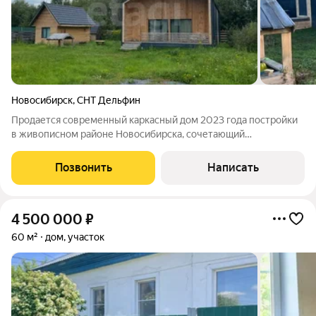
Новосибирск
,
СНТ Дельфин
Продается современный каркасный дом 2023 года постройки
в живописном районе Новосибирска, сочетающий
уединенность с удобной транспортной доступностью. Общая
площадь дома продумана для комфортного проживания семьи:
Позвонить
Написать
просторная кухня-гостиная с
4 500 000
₽
60 м²
дом, участок