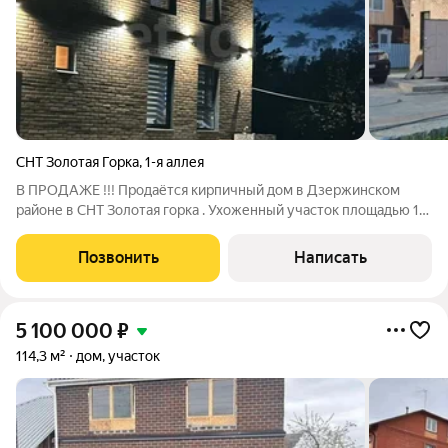
СНТ Золотая Горка
,
1-я аллея
В ПРОДАЖЕ !!! Продаётся кирпичный дом в Дзержинском
районе в СНТ Золотая горка . Ухоженный участок площадью 14
соток, это прекрасное место для отдыха и релаксации на
природе. Просторная летняя веранда, где можно отдыхать в
Позвонить
Написать
кругу друзей. Двухэтажный
5 100 000
₽
114,3 м²
дом, участок