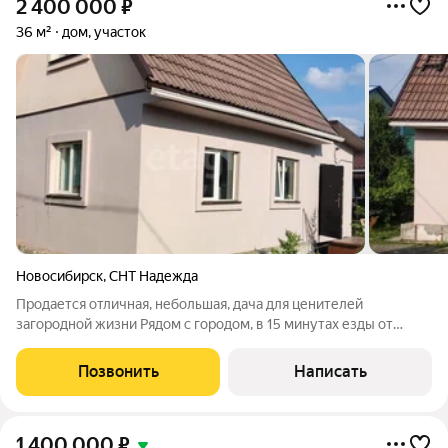
2 400 000
₽
36 м²
дом, участок
Новосибирск
,
СНТ Надежда
Продается отличная, небольшая, дача для ценителей
загородной жизни Рядом с городом, в 15 минутах езды от
центра. Для каждого независимо от возраста, профессии и
привычек. Участок разработан. В доме всегда комфортная
Позвонить
Написать
температура, тепло, даже в сильный
1 400 000
₽