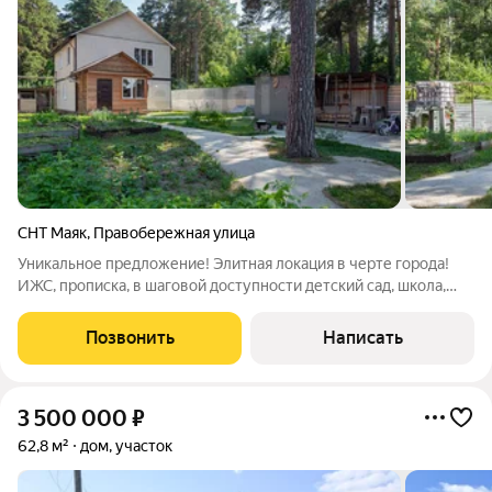
СНТ Маяк
,
Правобережная улица
Уникальное предложение! Элитная локация в черте города!
ИЖС, прописка, в шаговой доступности детский сад, школа,
остановка общественного транспорта, магазины. Пpодаётся
капитальный двух этажный дом общей площадью 116 м2 с
Позвонить
Написать
круглогодичным проживание в
3 500 000
₽
62,8 м²
дом, участок