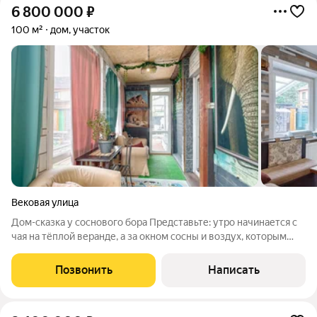
6 800 000
₽
100 м²
дом, участок
Вековая улица
Дом-сказка у соснового бора Представьте: утро начинается с
чая на тёплой веранде, а за окном сосны и воздух, которым
хочется дышать полной грудью. Дом полностью обновлён:
новая отделка внутри и снаружи всё электричество, вода,
Позвонить
Написать
канализация и газ