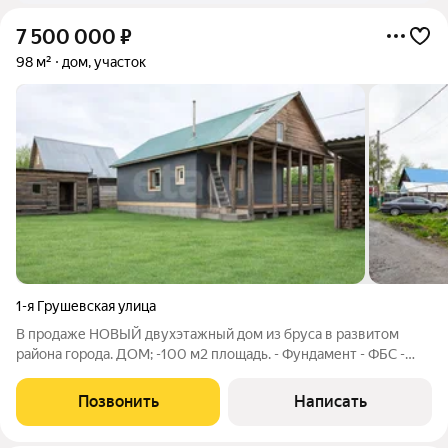
7 500 000
₽
98 м²
дом, участок
1-я Грушевская улица
В продаже НОВЫЙ двуxэтажный дом из бруса в развитом
района города. ДОМ; -100 м2 площaдь. - Фундамент - ФБС -
отопление - электрокотел, теплый пол - вода - центральная -
Первый этаж - ремонт, в санузле керамогранит - Септик - 4
Позвонить
Написать
кольца На первом этаже