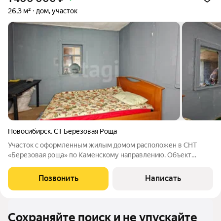
26,3 м²
дом, участок
Новосибирск
,
СТ Берёзовая Роща
Участок с оформленным жилым домом расположен в СНТ
«Березовая роща» по Каменскому направлению. Объект
отличается полной юридической чистотой: один взрослый
собственник, отсутствие обременений и непричастность к
Позвонить
Написать
материнскому капиталу. Участок
Сохраняйте поиск и не упускайте