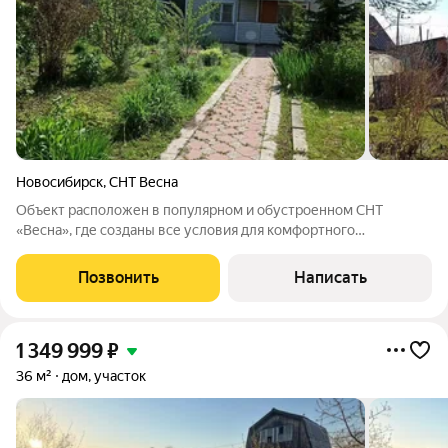
Новосибирск
,
СНТ Весна
Объект расположен в популярном и обустроенном СНТ
«Весна», где созданы все условия для комфортного
круглогодичного проживания. Территория сообщества
находится под охраной, а зимой обеспечивается регулярная
Позвонить
Написать
чистка дорог, что гарантирует доступность в
1 349 999
₽
36 м²
дом, участок