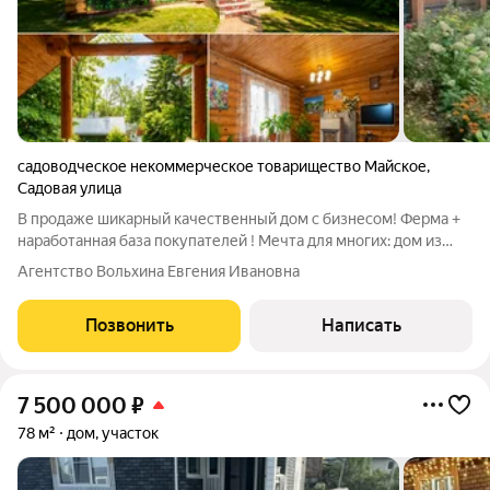
садоводческое некоммерческое товарищество Майское
,
Садовая улица
В продаже шикарный качественный дом с бизнесом! Ферма +
наработанная база покупателей ! Мечта для многих: дом из
брёвен, банька, речка, лес, хозяйство и всё в черте города!!!
Агентство Вольхина Евгения Ивановна
Всё делалось для своей комфортной жизни. Ну разве не
сказка? Дом выполнен
Позвонить
Написать
7 500 000
₽
78 м²
дом, участок