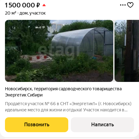
1 500 000
₽
20 м²
дом, участок
Новосибирск
,
территория садоводческого товарищества
Энергетик Сибири
Продаётся участок № 66 в СНТ «Энергетик1» (г. Новосибирск)
идеальное место для жизни и отдыха! Участок находится в
черте города: вы получаете все преимущества городской
инфраструктуры и при этом наслаждаетесь тишиной, свежим
Позвонить
Написать
воздухом и близостью к