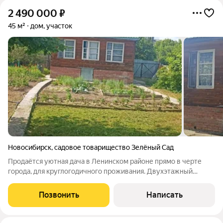
2 490 000
₽
45 м²
дом, участок
Новосибирск
,
садовое товарищество Зелёный Сад
Продаётся уютная дача в Ленинском районе прямо в черте
города, для круглогодичного проживания. Двухэтажный
жилой дом 2007 года постройки, возводился для себя, всё
продумано до мелочей. На первом этаже комната и
Позвонить
Написать
пристройка из бруса (веранда), на