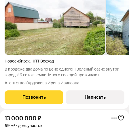
Новосибирск
,
НПТ Восход
В продаже два дома по цене одного!!! Зеленый оазис внутри
города! 6 соток земли. Много соседей проживают
круглогодично. До остановки транспорта Жилмассив
Агентство Курдюкова Ирина Ивановна
Станиславский - 12 минут пешком! Рядом магазины,
поликлиника, школа, детский сад, спортивные
Позвонить
Написать
13 000 000
₽
69 м²
дом, участок