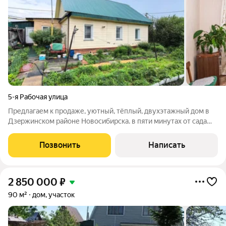
5-я Рабочая улица
Предлагаем к продаже, уютный, тёплый, двухэтажный дом в
Дзepжинcком рaйоне Новосибирска. в пяти минутах от сада
Дзержинского. Первый этаж: Три изолированные комнаты,
большая кухня-гостиная Просторный санузел с душевой
Позвонить
Написать
кабиной. второй этаж, можно
2 850 000
₽
90 м²
дом, участок