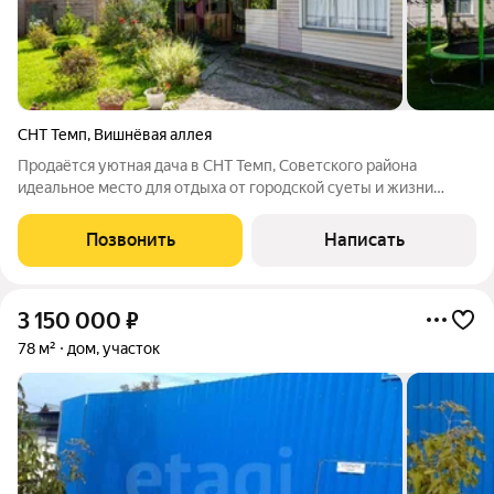
СНТ Темп
,
Вишнёвая аллея
Продаётся уютная дача в СНТ Темп, Советского района
идеальное место для отдыха от городской суеты и жизни
среди природы! ДОМ: из бруса, облицован сайдингом, состоит
из двух этажей, на первом гостиная + кухня, на втором-
Позвонить
Написать
спальня, свет заведен в дом
3 150 000
₽
78 м²
дом, участок