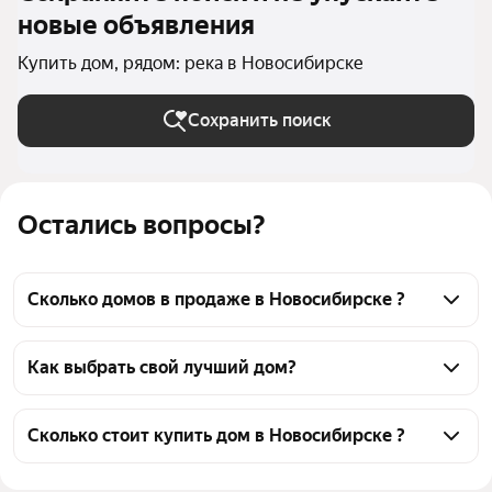
новые объявления
Купить дом, рядом: река в Новосибирске
Сохранить поиск
Остались вопросы?
Сколько домов в продаже в Новосибирске ?
На Яндекс Недвижимости в продаже в 
Новосибирске 1101 дом, из них 21 объявление от 
Как выбрать свой лучший дом?
собственников, 1075 объявлений от агентств, 5 
Чтобы купить дом рядом с рекой, воспользуйтесь 
объявлений от застройщиков
тепловой картой для оценки инфраструктуры и 
Сколько стоит купить дом в Новосибирске ?
транспортной доступности в выбранном районе в 
Цена за квадратный метр
13 333 — 766 284 ₽
Новосибирске