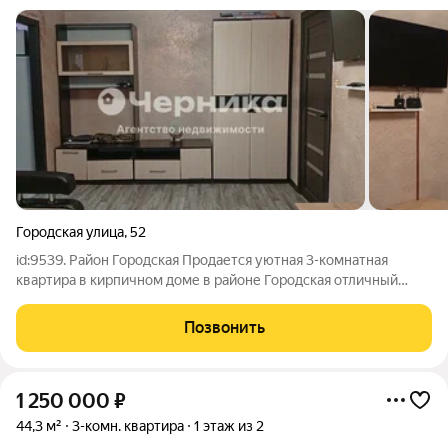
Городская улица
,
52
id:9539. Район Городская Продается уютная 3-комнатная
квартира в кирпичном доме в районе Городская отличный
выбор для семьи с детьми! Общая площадь 44,7 м Комфортный
2 этаж в 3-этажном кирпичном доме удобно и безопасно для
Позвонить
детей Комнаты могут быть
1 250 000
₽
44,3 м²
3-комн. квартира
1 этаж из 2