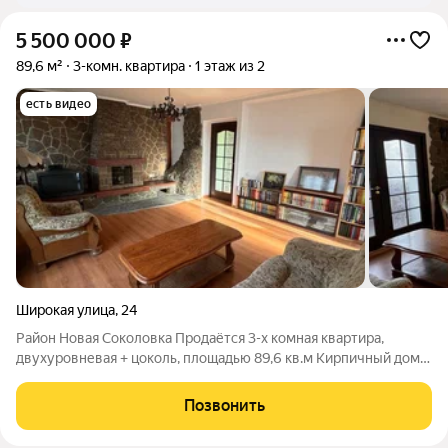
5 500 000
₽
89,6 м²
3-комн. квартира
1 этаж из 2
есть видео
Широкая улица
,
24
Район Новая Соколовка Продаётся 3-х комная квартира,
двухуровневая + цоколь, площадью 89,6 кв.м Кирпичный дом,
1989 года постройки.Окна м/п. выходят на две стороны.
Отдельный тамбур на две квартиры. На первом этаже
Позвонить
располагается: просторный коридор,