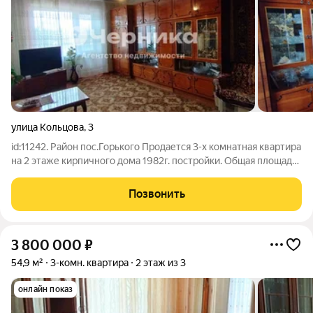
улица Кольцова
,
3
id:11242. Район пос.Горького Продается 3-х комнатная квартира
на 2 этаже кирпичного дома 1982г. постройки. Общая площадь
66,2м, кухня 8,5м Квартира расположена на самом
комфортном этаже , не угловая, дом находится в спальном
Позвонить
районе. Комнаты
3 800 000
₽
54,9 м²
3-комн. квартира
2 этаж из 3
онлайн показ