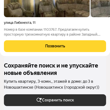
улица Либкнехта
,
11
Номер в базе компании: 1103767. Предлагаем купить
просторную трехкомнатную квартиру в районе Западный.
Характеристики Квартира площадью 70.3 квадратных метров
расположена на 2 этаже 3 этажного кирпичного дома.
Позвонить
Зонирование пространства выполнено самым
Сохраняйте поиск и не упускайте
новые объявления
Купить квартиру, 3-комн., этажей в доме: до 3 в
Новошахтинске (Новошахтинск (городской округ))
Сохранить поиск