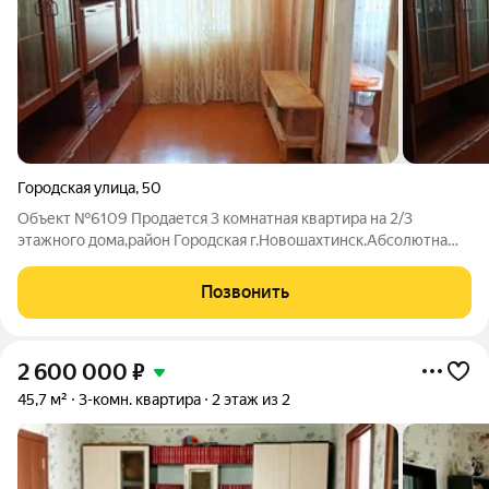
Городская улица
,
50
Объект №6109 Продается 3 комнатная квартира на 2/3
этажного дома,район Городская г.Новошахтинск.Абсолютна
вся инфраструктура в шаговой доступности,так же до центра
города 10 мин. 2 комнаты изолированные,зал смежный.Есть
Позвонить
кладовая комната.Сан.узел
2 600 000
₽
45,7 м²
3-комн. квартира
2 этаж из 2