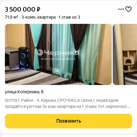
3 500 000
₽
71,9 м²
3-комн. квартира
1 этаж из 3
улица Коперника
,
8
id:11187. Район - п. Кирова. СРОЧНО, в связи с переездом
продаётся уютная 3х ком. квартира на 1 этаже 3эт. кирпичного
дома, 1990г постройки, общей площадью 71,9м2. В квартире
все комнаты просторные, изолированные: зал, кухня - мечта
Позвонить
хозяйки - 12 м2