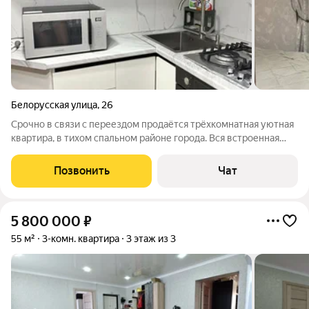
Белорусская улица
,
26
Срочно в связи с переездом продаётся трёхкомнатная уютная
квартира, в тихом спальном районе города. Вся встроенная
мебель остаётся, во дворе имеются хоз.постройки, гараж с
ямой не далеко от дома, все вопросы в личку.
Позвонить
Чат
5 800 000
₽
55 м²
3-комн. квартира
3 этаж из 3