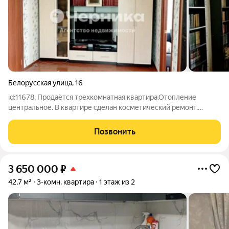
Белорусская улица
,
16
id:11678. Продаётся трехкомнатная квартира.Отопление
центральное. В квартире сделан косметический ремонт.
Квартира находится в районе с развитой инфраструктурой. В
шаговой доступности. школа, детский сад. магазины. остановка
Позвонить
общественного транспорта.
3 650 000
₽
42,7 м²
3-комн. квартира
1 этаж из 2