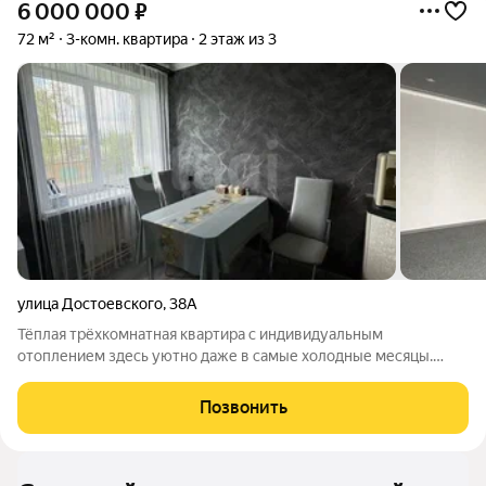
6 000 000
₽
72 м²
3-комн. квартира
2 этаж из 3
улица Достоевского
,
38А
Тёплая трёхкомнатная квартира с индивидуальным
отоплением здесь уютно даже в самые холодные месяцы.
Автономная котельная, насосная станция и бойлер
обеспечивают бесперебойное горячее водоснабжение и
Позвонить
комфортный микроклимат без сбоев и переплат за