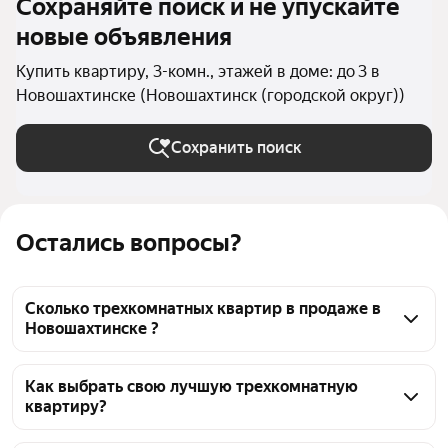
Сохраняйте поиск и не упускайте
новые объявления
Купить квартиру, 3-комн., этажей в доме: до 3 в
Новошахтинске (Новошахтинск (городской округ))
Сохранить поиск
Остались вопросы?
Сколько трехкомнатных квартир в продаже в
Новошахтинске ?
На Яндекс Недвижимости в продаже в 
Новошахтинске 26 трехкомнатных квартир, из них 
Как выбрать свою лучшую трехкомнатную
квартиру?
3 объявления от собственников, 23 объявления от 
агентств
Чтобы купить 3-комнатную квартиру в 