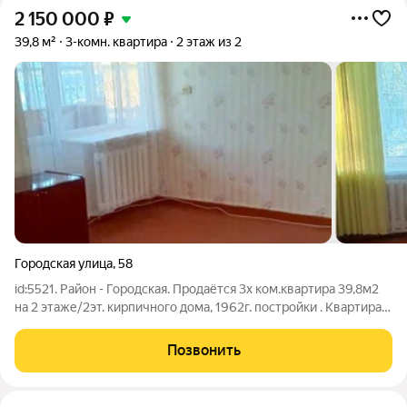
2 150 000
₽
39,8 м²
3-комн. квартира
2 этаж из 2
Городская улица
,
58
id:5521. Район - Городская. Продаётся 3х ком.квартира 39,8м2
на 2 этаже/2эт. кирпичного дома, 1962г. постройки . Квартира
теплая, уютная, с центральным отоплением . Расчёт за
отопление ведется по общедомовому счётчику .Окна -
Позвонить
металлопластик, имеется