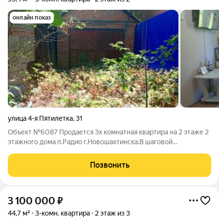
онлайн показ
улица 4-я Пятилетка
,
31
Объект №6087 Продается 3х комнатная квартира на 2 этаже 2
этажного дома п.Радио г.Новошахтинска.В шаговой
доступности
садик,школа,больница,рынок,Сбербанк,супермаркеты и другие
Позвонить
социально значимые объекты.В квартире выполнен свежий
ремонт.Комнаты
3 100 000
₽
44,7 м²
3-комн. квартира
2 этаж из 3