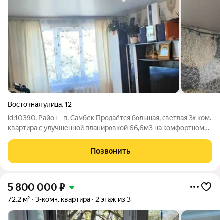
Восточная улица
,
12
id:10390. Район - п. Самбек Продаётся большая, светлая 3х ком.
квартира с улучшенной планировкой 66,6м3 на комфортном
2эт/3эт панельного дома, 1986г постройки. В квартире 2
изолированные спальни, зал, коридор, кухня 12м2,
Позвонить
застеклённая лоджия,
5 800 000
₽
72,2 м²
3-комн. квартира
2 этаж из 3