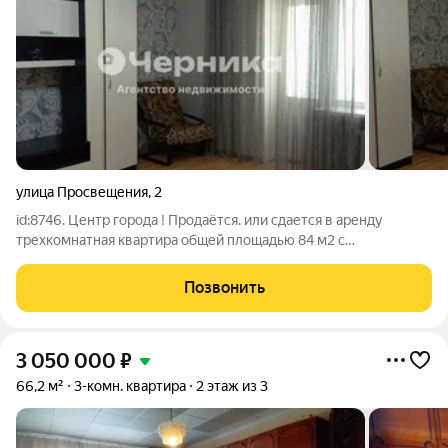
улица Просвещения
,
2
id:8746. Центр города ! Продаётся. или сдается в аренду
трехкомнатная квартира общей площадью 84 м2 с
центральным отоплением. В квартире три изолированные
комнаты и большая светлая кухня. В квартире сделан
Позвонить
косметический ремонт, Можно заходить и жить.
3 050 000
₽
66,2 м²
3-комн. квартира
2 этаж из 3