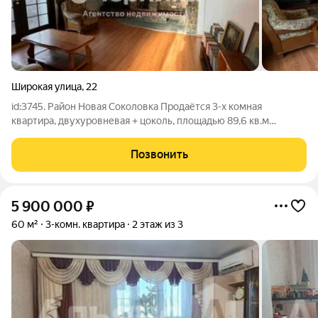
Широкая улица
,
22
id:3745. Район Новая Соколовка Продаётся 3-х комная
квартира, двухуровневая + цоколь, площадью 89,6 кв.м
Кирпичный дом, 1989 года постройки.Окна м/п. выходят на две
стороны. Отдельный тамбур на две квартиры. На первом
Позвонить
этаже располагается: просторный
5 900 000
₽
60 м²
3-комн. квартира
2 этаж из 3