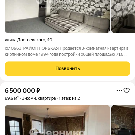
улица Достоевского
,
40
id:10563. РАЙОН ГОРЬКАЯ Продается 3-комнатная квартира в
кирпичном доме 1994 года постройки общей площадью 71.5
кв.м. на 2/3 этаже. ХАРАКТЕРИСТИКА Большая,светлая
квартира в спальном районе, с хорошим,качественным
Позвонить
ремонтом. Квартира не угловая, окна
6 500 000
₽
89,6 м²
3-комн. квартира
1 этаж из 2