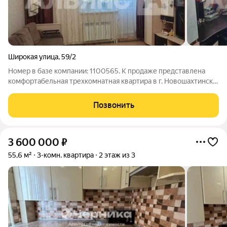
Широкая улица
,
59/2
Номер в базе компании: 1100565. К продаже представлена
комфортабельная трехкомнатная квартира в г. Новошахтинск
по цене ниже рыночной. Характеристики Площадь квартиры
составляет 60 квадратных метров. Объект расположен на 2
Позвонить
этаже 3 этажного кирпичного
3 600 000
₽
55,6 м²
3-комн. квартира
2 этаж из 3