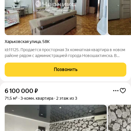
Харьковская улица
,
58К
id:11125. Продается просторная 3х комнатная квартира в новом
районе рядом с администрацией города Новошахтинска. В
квартире сделан евро ремонт, теплые полы на кухне, в ванной
комнате, возле входной двери. Самоотопление - навесной
Позвонить
газовый котёл.
6 100 000
₽
71,5 м²
3-комн. квартира
2 этаж из 3