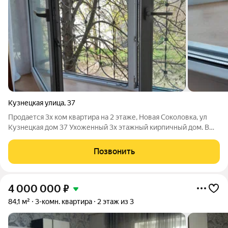
Кузнецкая улица
,
37
Продается 3х ком квартира на 2 этаже, Новая Соколовка, ул
Кузнецкая дом 37 Ухоженный 3х этажный кирпичный дом. В
квартире самоотопление. Площадь квартиры 72/48 кухня 12,2
комнаты раздельные 17.3 +16.8 +14,5 Квартира находится в
Позвонить
среднем подъезде, в
4 000 000
₽
84,1 м²
3-комн. квартира
2 этаж из 3