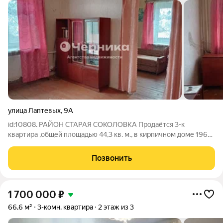
улица Лаптевых
,
9А
id:10808. РАЙОН СТАРАЯ СОКОЛОВКА Продаётся 3-к
квартира ,общей площадью 44,3 кв. м., в кирпичном доме 1967
года постройки на 1/2 этаже. ХАРАКТЕРИСТИКА Квартира
светлая, с большими новыми металлопластиковыми
Позвонить
окнами,угловая,но тёплая. Высокие потолки,
1 700 000
₽
66,6 м²
3-комн. квартира
2 этаж из 3