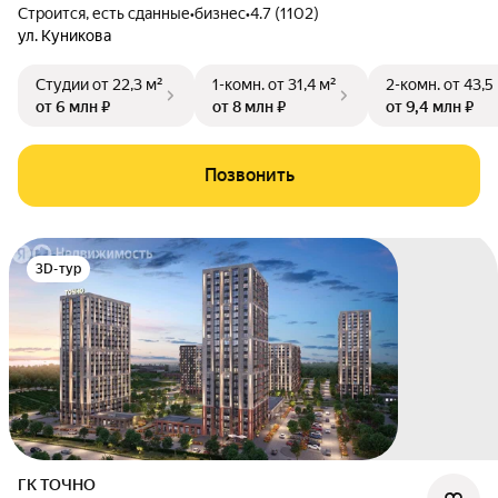
Строится, есть сданные
•
бизнес
•
4.7 (1102)
ул. Куникова
Студии
от 22,3 м²
1-комн.
от 31,4 м²
2-комн.
от 43,5
от 6 млн ₽
от 8 млн ₽
от 9,4 млн ₽
Позвонить
3D-тур
ГК ТОЧНО