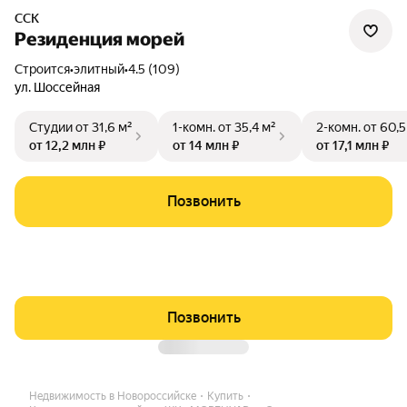
ССК
Резиденция морей
Строится
•
элитный
•
4.5 (109)
ул. Шоссейная
Студии
от 31,6 м²
1-комн.
от 35,4 м²
2-комн.
от 60,5
от 12,2 млн ₽
от 14 млн ₽
от 17,1 млн ₽
Позвонить
Позвонить
Недвижимость в Новороссийске
Купить