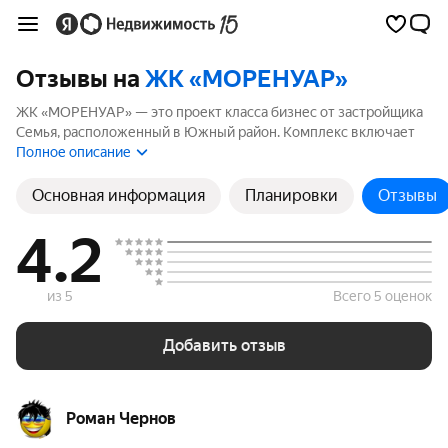
Отзывы на
ЖК «МОРЕНУАР»
ЖК «МОРЕНУАР» — это проект класса бизнес от застройщика
Семья, расположенный в Южный район. Комплекс включает
22 корпусов высотой до 18 этажей. Если вы планируете купить
Полное описание
квартиру в ЖК «МОРЕНУАР», ознакомьтесь с отзывами
покупателей и жителей района. Мы рассчитали рейтинг на
Основная информация
Планировки
Отзывы
основе реальных отзывов, чтобы помочь вам сделать
правильный выбор.
4.2
из 5
Всего 5 оценок
Добавить отзыв
Роман Чернов