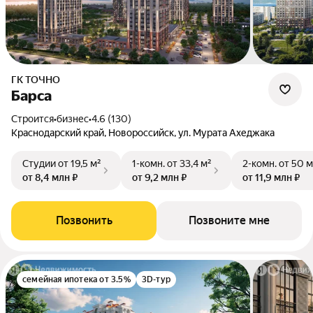
ГК ТОЧНО
Барса
Строится
•
бизнес
•
4.6 (130)
Краснодарский край, Новороссийск, ул. Мурата Ахеджака
Студии
от 19,5 м²
1-комн.
от 33,4 м²
2-комн.
от 50 м
от 8,4 млн ₽
от 9,2 млн ₽
от 11,9 млн ₽
Позвонить
Позвоните мне
семейная ипотека от 3.5%
3D-тур