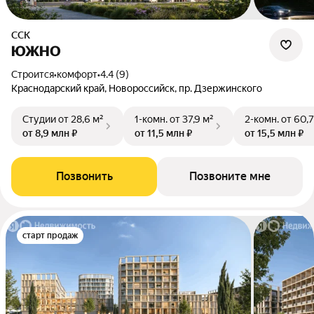
ССК
ЮЖНО
Строится
•
комфорт
•
4.4 (9)
Краснодарский край, Новороссийск, пр. Дзержинского
Студии
от 28,6 м²
1-комн.
от 37,9 м²
2-комн.
от 60,7
от 8,9 млн ₽
от 11,5 млн ₽
от 15,5 млн ₽
Позвонить
Позвоните мне
старт продаж