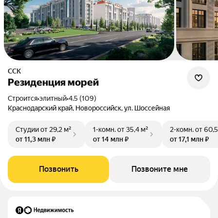
ССК
Резиденция морей
Строится
•
элитный
•
4.5 (109)
Краснодарский край, Новороссийск, ул. Шоссейная
Студии
от 29,2 м²
1-комн.
от 35,4 м²
2-комн.
от 60,5
от 11,3 млн ₽
от 14 млн ₽
от 17,1 млн ₽
Позвонить
Позвоните мне