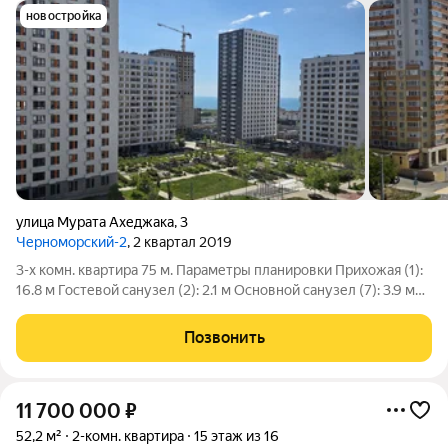
новостройка
улица Мурата Ахеджака
,
3
Черноморский-2
, 2 квартал 2019
3-х комн. квартира 75 м. Параметры планировки Прихожая (1):
16.8 м Гостевой санузел (2): 2.1 м Основной санузел (7): 3.9 м
Кухня (5): 16.5 м Три изолированные комнаты: 13 м, 10,4 м и 11.9
м Балкон (8): 3.0 м Идеальная планировка для большой семьи в
Позвонить
11 700 000
₽
52,2 м²
2-комн. квартира
15 этаж из 16