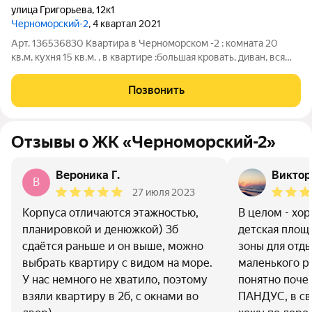
улица Григорьева
,
12к1
Черноморский-2
, 4 квартал 2021
Арт. 136536830 Квартира в Черноморском -2 : комната 20
кв.м, кухня 15 кв.м. , в квартире :большая кровать, диван, вся
техника: холодильник, телевизор, микроволновая печь,
барный холодильник, стиральная машина, кондиционер,
Позвонить
кофемашина, Концепция
Отзывы о ЖК «Черноморский-2»
Вероника Г.
Виктор
В
27 июля 2023
Корпуса отличаются этажностью,
В целом - хо
планировкой и денюжкой) 3б
детская площа
сдаётся раньше и он выше, можно
зоны для отды
выбрать квартиру с видом на море.
маленького р
У нас немного не хватило, поэтому
понятно поче
взяли квартиру в 2б, с окнами во
ПАНДУС, в свя