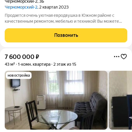
Черноморский-2
,
3Б
Черноморский-2
, 2 квартал 2023
Продается очень уютная евродвушка в Южном районе с
качественным ремонтом, мебелью и техникой! Вы можете
заехать сегодня! Так же подходит для бизнеса и инвестиций.
Расположена на комфортном 2 этаже. Кухня-гостиная 14 кв.м.
Позвонить
с диваном и кухонным
7 600 000
₽
43 м²
1-комн. квартира
2 этаж из 15
новостройка