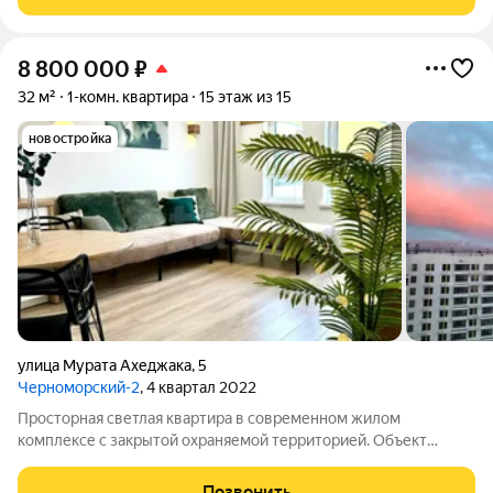
уютныx вечеров и дружеских посиделок Большие окна море
8 800 000
₽
32 м²
1-комн. квартира
15 этаж из 15
новостройка
улица Мурата Ахеджака
,
5
Черноморский-2
, 4 квартал 2022
Просторная светлая квартира в современном жилом
комплексе с закрытой охраняемой территорией. Объект
находится в отличном состоянии, полностью укомплектован
качественной мебелью и бытовой техникой, готов к
Позвонить