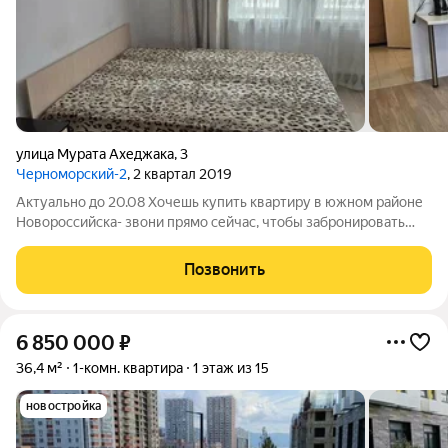
улица Мурата Ахеджака
,
3
Черноморский-2
, 2 квартал 2019
Актуально до 20.08 Хочешь купить квартиру в южном районе
Новороссийска- звони прямо сейчас, чтобы забронировать
цену! Купить квартиру у моря! Продам квартиру -уютная
студия с ремонтом и мебелью в самом перспективном Южном
Позвонить
районе Новороссийска! Не
6 850 000
₽
36,4 м²
1-комн. квартира
1 этаж из 15
новостройка