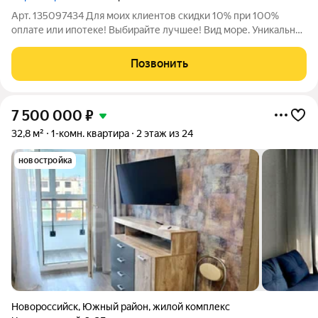
Арт. 135097434 Для моих клиентов скидки 10% при 100%
оплате или ипотеке! Выбирайте лучшее! Вид море. Уникальное
предложение в южном районе, рядом с морем! На территории:
два детских сада, школы, аптеки, магазины. кластер
Позвонить
ресторанов и кофейни,
7 500 000
₽
32,8 м²
1-комн. квартира
2 этаж из 24
новостройка
Новороссийск
,
Южный район
,
жилой комплекс