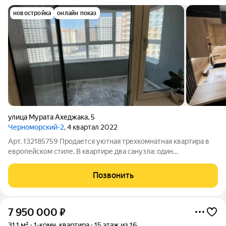
новостройка
онлайн показ
улица Мурата Ахеджака
,
5
Черноморский-2
, 4 квартал 2022
Арт. 132185759 Продается уютная трехкомнатная квартира в
европейском стиле. В квартире два санузла: один
полноценный, а второй переоборудован под гардеробную с
накопительным баком на 300 литров. Балкон площадью около
Позвонить
5 квадратных метров отличное
7 950 000
₽
31,1 м²
1-комн. квартира
15 этаж из 16