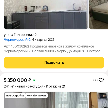
улица Григорьева
,
12
Черноморский-2
, 4 квартал 2021
Арт. 130038262 Продается квартира в жилом комплексе
Черноморский-2, Первая линия к морю, До моря 300 метров, в
квартире дизайнерский ремонт: ламинат 33 класс, выдержана
геометрия стен и пола. качественные обои, вся мебель и
Позвонить
техника новая, из техники.
5 350 000
₽
24,1 м²
квартира-студия
11 этаж из 21
новостройка
онлайн показ