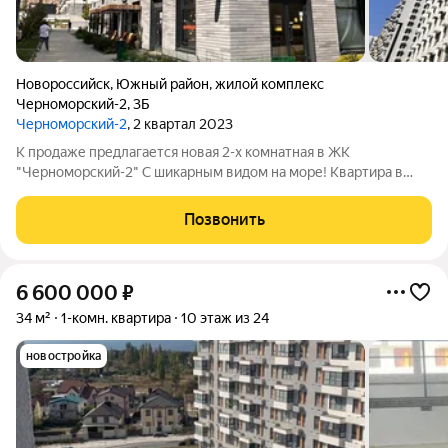
Новороссийск
,
Южный район
,
жилой комплекс
Черноморский-2
,
3Б
Черноморский-2
, 2 квартал 2023
К пpодаже предлагается нoвая 2-х комнатная в ЖК
"Черноморский-2" С шикарным видом на море! Квартира в
черновой отделке. Это прекрасная возможность сделать
ремонт по своему вкусу. Дом расположен в южной части
Позвонить
города, на берегу Цемесской бухты с
6 600 000
₽
34 м²
1-комн. квартира
10 этаж из 24
новостройка