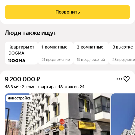
Квартира расположена в современном ЖК «Черноморский» в
пешей доступности от пляжей «Алексино» и «Мысхако».
Позвонить
Отличный готовый вариант для жизни
Люди также ищут
Квартиры от
1-комнатные
2-комнатные
В высотке
DOGMA
21 предложение
15 предложений
28 предложе
9 200 000
₽
48,3 м²
2-комн. квартира
18 этаж из 24
новостройка