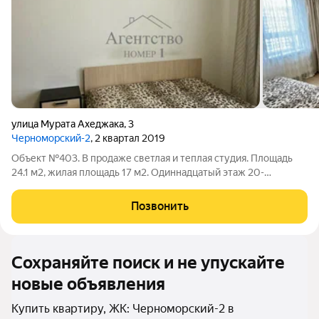
улица Мурата Ахеджака
,
3
Черноморский-2
, 2 квартал 2019
Объект №403. В продаже светлая и теплая студия. Площадь
24.1 м2, жилая площадь 17 м2. Одиннадцатый этаж 20-
этажного дома, монолитный, постройка 2019 года. Закрытая
территория без машин! Это служит гарантом безопасности
Позвонить
ваших детей во дворе. С окон
Сохраняйте поиск и не упускайте
новые объявления
Купить квартиру, ЖК: Черноморский-2 в