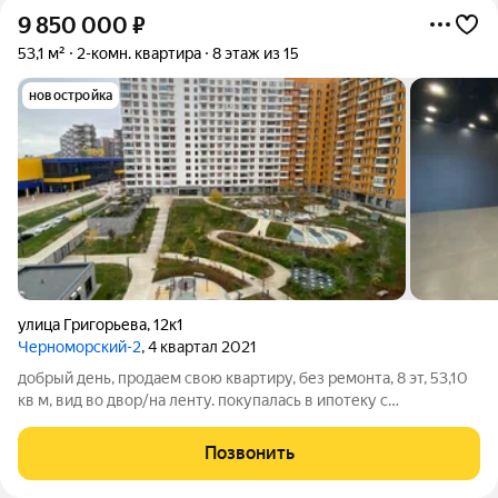
9 850 000
₽
53,1 м²
2-комн. квартира
8 этаж из 15
новостройка
улица Григорьева
,
12к1
Черноморский-2
, 4 квартал 2021
добрый день, продаем свою квартиру, без ремонта, 8 эт, 53,10
кв м, вид во двор/на ленту. покупалась в ипотеку с
использованием мат капитала. по всем вопросам пишите Арт.
135132027
Позвонить