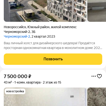
Новороссийск
,
Южный район
,
жилой комплекс
Черноморский-2
,
3Б
Черноморский-2
, 2 квартал 2023
Ваш личный холст для дизайнерского шедевра! Продаётся
просторная однокомнатная квартира в монолитном доме 2023
года. Светлый 10-й этаж, окна в уютный двор со спортивной
площадкой. Почему стоит купить именно эту квартиру?
Позвонить
Ремонт не сделан, и это
7 500 000
₽
43 м²
1-комн. квартира
2 этаж из 15
новостройка