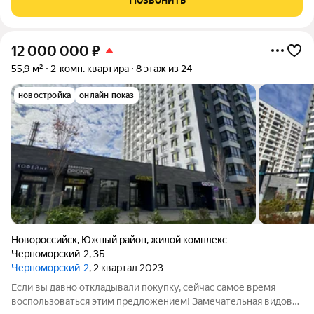
заселению. Планировка включает изолированную
12 000 000
₽
55,9 м²
2-комн. квартира
8 этаж из 24
новостройка
онлайн показ
Новороссийск
,
Южный район
,
жилой комплекс
Черноморский-2
,
3Б
Черноморский-2
, 2 квартал 2023
Если вы давно откладывали покупку, сейчас самое время
воспользоваться этим предложением! Замечательная видовая