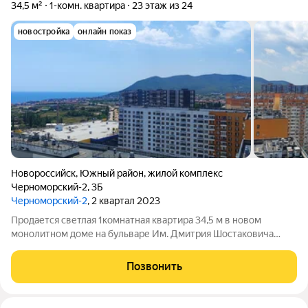
34,5 м²
1-комн. квартира
23 этаж из 24
новостройка
онлайн показ
Новороссийск
,
Южный район
,
жилой комплекс
Черноморский-2
,
3Б
Черноморский-2
, 2 квартал 2023
Продается светлая 1комнатная квартира 34,5 м в новом
монолитном доме на бульваре Им. Дмитрия Шостаковича
отличная возможность купить комфортное жилье по выгодной
цене 6 500 000 руб. Прямой выход на сделку, все документы
Позвонить
готовы, возможна ипотека