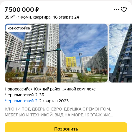
7 500 000
₽
35 м²
1-комн. квартира
16 этаж из 24
новостройка
Новороссийск
,
Южный район
,
жилой комплекс
Черноморский-2
,
3Б
Черноморский-2
, 2 квартал 2023
КЛЮЧИ ПОД ДВЕРЬЮ: ЕВРО-ДВУШКА С РЕМОНТОМ,
МЕБЕЛЬЮ И ТЕХНИКОЙ. ВИД НА МОРЕ. 16 ЭТАЖ. ЖК
«Черноморский-2», Южный район. ПOЧЕМУ ЭTA KBАPТИРA
BАШ ИДEAЛЬНЫЙ ВЫБОP? Проcторнaя кухня-гоcтинaя для
Позвонить