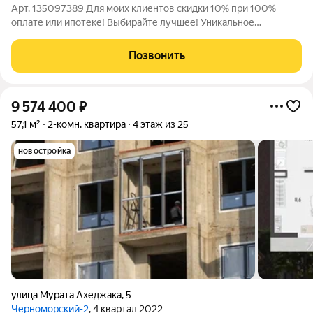
Арт. 135097389 Для моих клиентов скидки 10% при 100%
оплате или ипотеке! Выбирайте лучшее! Уникальное
предложение в южном районе, рядом с морем! На территории:
два детских сада, школы, аптеки, магазины. кластер
Позвонить
ресторанов и кофейни, медицинский
9 574 400
₽
57,1 м²
2-комн. квартира
4 этаж из 25
новостройка
улица Мурата Ахеджака
,
5
Черноморский-2
, 4 квартал 2022