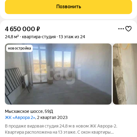
остеклением, обеспечивающим обилие естественного света и
Позвонить
вид на зеленую зону и виноградники. Высота
4 650 000
₽
24,8 м²
квартира-студия
13 этаж из 24
новостройка
Мысхакское шоссе
,
59Д
ЖК «Аврора 2»
, 2 квартал 2023
В продаже видовая студия 24,8 м в новом ЖК Аврора-2.
Квартира расположена на 13 этаже. С окон квартиры