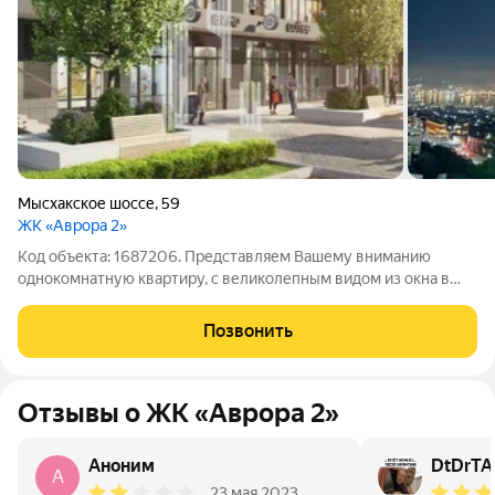
Мысхакское шоссе
,
59
ЖК «Аврора 2»
Код объекта: 1687206. Представляем Вашему вниманию
однокомнатную квартиру, с великолепным видом из окна в
доме комфорт + класса в ЖК "Аврора 2" ЖК расположен на
границе Центрального и Южного района по адресу
Позвонить
Мысхакское шоссе, дом 59, на 15 этаже, 16
Отзывы о ЖК «Аврора 2»
Аноним
DtDrTA
A
23 мая 2023