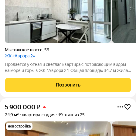
Мысхакское шоссе
,
59
ЖК «Аврора 2»
Продается уютная и светлая квартира с потрясающим видом
на море и горы в ЖК "Аврора 2"! Общая площадь: 34,7 м Жилая
площадь: 16,4 м Площадь кухни: 9,8 м Этаж: 4 из 25 Год
постройки: 2021 Преимущества квартиры: На территории
Позвонить
находятся детский сад,
5 900 000
₽
24,9 м²
квартира-студия
19 этаж из 25
новостройка