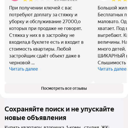
При получении ключей с вас
Большой жило
потребуют доплату за стяжку и
Бесплатных п
уборку и обслуживание 27000,о
маловато. Од
которых при продаже не говорят.
хватает. Под 
Стяжка у них в в застройку не
выгребают. К
входила,в буклете есть и входит в
величины. На
стоимость квартиры. Любой
много детей.
застройщик сдаёт объект даже в
ШИКАРНЫЙ ви
черновой …
Слышимость 
Читать далее
Читать далее
Посмотреть все отзывы
Сохраняйте поиск и не упускайте
новые объявления
Купить квартиру, вторичка, 1-комн., студия, ЖК: