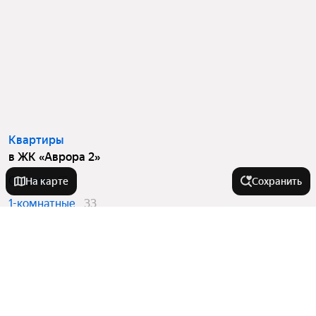
Квартиры
в ЖК «Аврора 2»
Студии
17
На карте
Сохранить
1-комнатные
33
2-комнатные
17
Города в области
Ейск