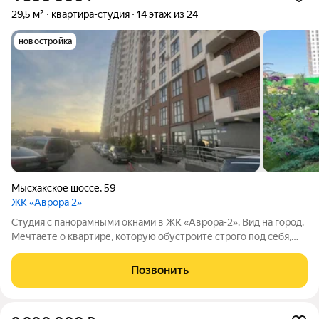
29,5 м²
квартира-студия
14 этаж из 24
новостройка
Мысхакское шоссе
,
59
ЖК «Аврора 2»
Студия с панорамными окнами в ЖК «Аврора-2». Вид на город.
Мечтаете о квартире, которую обустроите строго под себя,
без переплаты за чужой ремонт? Эта студия в черновой
отделке на 12-м этаже ваш идеальный шанс! Вы становитесь
Позвонить
первым и единственным