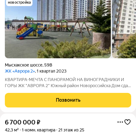
новостройка
Мысхакское шоссе
,
59В
ЖК «Аврора 2»
, 1 квартал 2023
КВАРТИРА-МЕЧТА С ПАНОРАМОЙ НА ВИНОГРАДНИКИ И
ГОРЫ ЖК "АВРОРА 2" Южный район Новороссийска Дом сдан
в 2023 году Монолит+ Комфорт+ Ваш личный уголок с видом
на природу: Студия с панорамными окнами просыпайтесь с
Позвонить
видом на горы и виноградники
6 700 000
₽
42,3 м²
1-комн. квартира
21 этаж из 25