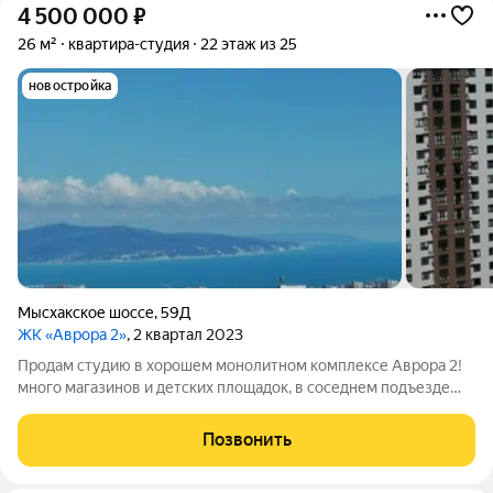
4 500 000
₽
26 м²
квартира-студия
22 этаж из 25
новостройка
Мысхакское шоссе
,
59Д
ЖК «Аврора 2»
, 2 квартал 2023
Продам студию в хорошем монолитном комплексе Аврора 2!
много магазинов и детских площадок, в соседнем подъезде
муниципальный детский сад также есть подземный паркинг
спуск на лифте! удобная транспортная развязка 5 мин на авто в
Позвонить
любой конец города.