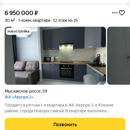
6 950 000
₽
30 м²
1-комн. квартира
12 этаж из 25
новостройка
Мысхакское шоссе
,
59
ЖК «Аврора 2»
Продается уютная 1-я квартира в ЖК Аврора-2, в Южном
районе, города Новороссийска! В квартире выполнен
дизайнерский ремонт, делали с любовью, из качественных
материалов! В квартире есть все для комфортного
Позвонить
проживания: кухонный гарнитур, варочная