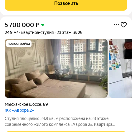
водой нет. Квартира продается с современным ремонтом,
Позвонить
состояние заходи и живи!
5 700 000
₽
24,9 м²
квартира-студия
23 этаж из 25
новостройка
Мысхакское шоссе
,
59
ЖК «Аврора 2»
Студия площадью 24,9 кв. м расположена на 23 этаже
современного жилого комплекса «Аврора 2». Квартира
отличается продуманной планировкой с панорамным