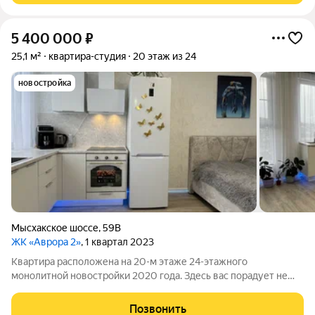
5 400 000
₽
25,1 м²
квартира-студия
20 этаж из 24
новостройка
Мысхакское шоссе
,
59В
ЖК «Аврора 2»
, 1 квартал 2023
Квартира расположена на 20-м этаже 24-этажного
монолитной новостройки 2020 года. Здесь вас порадует не
только прекрасный вид из окна, но и продуманная
инфраструктура комплекса. Общая площадь квартиры 25,07 м,
Позвонить