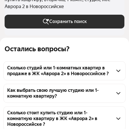
Аврора 2 в Новороссийске
Сохранить поиск
Остались вопросы?
Сколько студий или 1-комнатных квартир в
продаже в ЖК «Аврора 2» в Новороссийске ?
На Яндекс Недвижимости в продаже в ЖК «Аврора 
2» в Новороссийске 50 студий или 1-комнатных 
Как выбрать свою лучшую студию или 1-
комнатную квартиру?
квартир, из них 50 объявлений от агентств
Чтобы купить студию или 1-комнатную квартиру 
эконом класса в ЖК «Аврора 2», воспользуйтесь 
Сколько стоит купить студию или 1-
комнатную квартиру в ЖК «Аврора 2» в
тепловой картой для оценки инфраструктуры и 
Новороссийске ?
транспортной доступности в выбранном районе в 