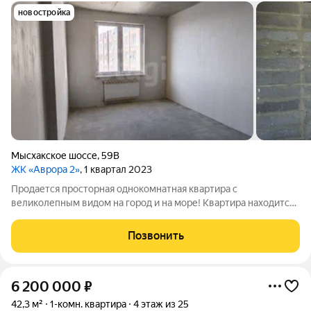
новостройка
Мысхакское шоссе
,
59В
ЖК «Аврора 2»
, 1 квартал 2023
Продается просторная однокомнатная квартира с
великолепным видом на город и на море! Квартира находится
на 21 этаже. В квартире выполнена качественная отделка вайт
бокс, что позволяет вам сразу приступить к реализации своих
Позвонить
дизайнерских идей.
6 200 000
₽
42,3 м²
1-комн. квартира
4 этаж из 25