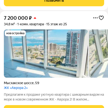
Позвонить
резервуары для воды;Благоустроенный двор с
7 200 000
₽
34,8 м²
1-комн. квартира
15 этаж из 25
новостройка
Мысхакское шоссе
,
59
ЖК «Аврора 2»
Предлагаем к продаже уютную квартира с шикарным видом на
море в новом современном ЖК - Аврора 2! В жилом
комплексе накопительные баки, благодаря которым проблем с