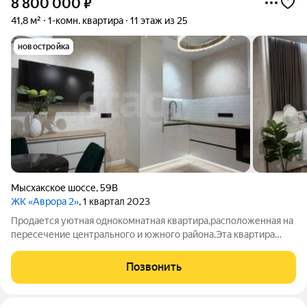
8 800 000
₽
41,8 м²
1-комн. квартира
11 этаж из 25
новостройка
Мысхакское шоссе
,
59В
ЖК «Аврора 2»
, 1 квартал 2023
Продается уютная однокомнатная квартира,расположенная на
пересечение центрального и южного района.Эта квартира
идеально подойдет как для комфортного проживания,так и для
успешного инвестирования. Площадь квартиры 41.8 м В
Позвонить
квартире на данный момент