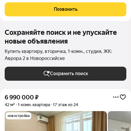
открывается прекрасный вид на гору. Один взрослый
собственник. Выполнена предчистовая отделка: стяжка пола,
Позвонить
установлены радиаторы отопления, ровные
Сохраняйте поиск и не упускайте
новые объявления
Купить квартиру, вторичка, 1-комн., студия, ЖК:
Аврора 2 в Новороссийске
Сохранить поиск
6 990 000
₽
42 м²
1-комн. квартира
17 этаж из 24
новостройка