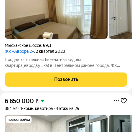
Мысхакское шоссе
,
59Д
ЖК «Аврора 2»
, 2 квартал 2023
Продается стильная 1комнатная видовая
квартира(евродвушка) в Центральном районе города, ЖК
Аврора-2 выгодное предложение для жизни и инвестиций!
Квартира расположена на высоком этаже 24этажного
Позвонить
монолитного дома с потрясающими видами. Общая площадь
6 650 000
₽
38,1 м²
1-комн. квартира
4 этаж из 25
новостройка