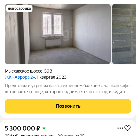
новостройка
Мысхакское шоссе
,
59В
ЖК «Аврора 2»
, 1 квартал 2023
Представьте утро: вы на застекленном балконе с чашкой кофе,
встречаете солнце, которое поднимается из-за гор, и видите,
как просыпается город и море переливается красками. А
вечером провожаете закат. Это не мечта, а ваша реальность в
Позвонить
этой квартире.
5 300 000
₽