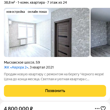
38,8 м²
1-комн. квартира
7 этаж из 24
новостройка
онлайн показ
Мысхакское шоссе
,
59
ЖК «Аврора 2»
, 3 квартал 2021
Продам новую квартиру с ремонтом на берегу Черного моря!
Цена до конца месяца. Светлая и уютная квартира с
панорамным видом на горы виноградники! Просторная лоджия
с панорамным остеклением вид на горы и виноградники!
Позвонить
Никто не жил после ремонта всё
4 800 000
₽