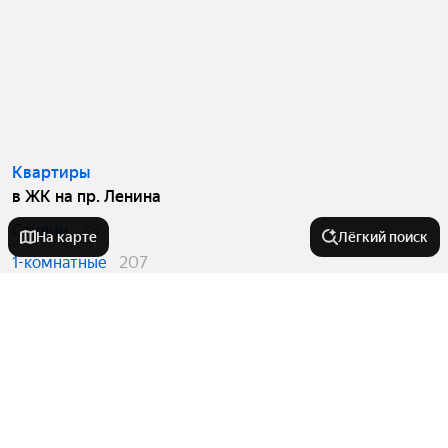
Квартиры
в ЖК на пр. Ленина
Студии
38
На карте
Лёгкий поиск
1-комнатные
207
2-комнатные
64
Вторичный рынок
в ЖК на пр. Ленина
1-комнатные
17
2-комнатные
7