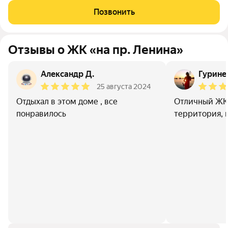
творчества, в шаговой доступности от Суджукской косы.
Позвонить
Район отличается благоприятной
Отзывы о ЖК «на пр. Ленина»
Александр Д.
Гурине
25 августа 2024
Отдыхал в этом доме , все
Отличный ЖК,
понравилось
территория, 