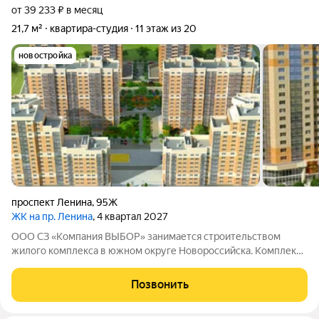
от 39 233 ₽ в месяц
21,7 м²
квартира-студия
11 этаж из 20
новостройка
проспект Ленина
,
95Ж
ЖК на пр. Ленина
, 4 квартал 2027
ООО СЗ «Компания ВЫБОР» занимается строительством
жилого комплекса в южном округе Новороссийска. Комплекс
находится неподалёку от Морской Академии и Дворца
творчества, в шаговой доступности от Суджукской косы.
Позвонить
Район отличается благоприятной