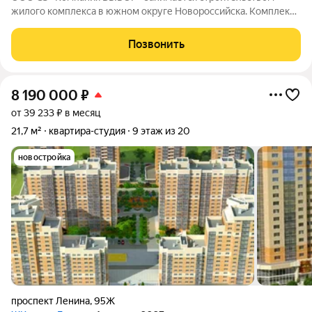
жилого комплекса в южном округе Новороссийска. Комплекс
находится неподалёку от Морской Академии и Дворца
творчества, в шаговой доступности от Суджукской косы.
Позвонить
Район отличается благоприятной
8 190 000
₽
от 39 233 ₽ в месяц
21,7 м²
квартира-студия
9 этаж из 20
новостройка
проспект Ленина
,
95Ж