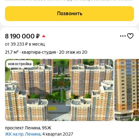
находится неподалёку от Морской Академии и Дворца
творчества, в шаговой доступности от Суджукской косы.
Позвонить
Район отличается благоприятной
8 190 000
₽
от 39 233 ₽ в месяц
21,7 м²
квартира-студия
20 этаж из 20
новостройка
проспект Ленина
,
95Ж
ЖК на пр. Ленина
, 4 квартал 2027