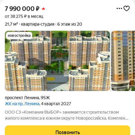
7 990 000
₽
от 38 275 ₽ в месяц
21,7 м²
квартира-студия
6 этаж из 20
новостройка
проспект Ленина
,
95Ж
ЖК на пр. Ленина
, 4 квартал 2027
ООО СЗ «Компания ВЫБОР» занимается строительством
жилого комплекса в южном округе Новороссийска. Комплекс
возводится неподалёку от Суджукской косы, в районе,
который отличается благоприятной экологической
Позвонить