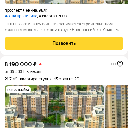
проспект Ленина
,
95Ж
ЖК на пр. Ленина
, 4 квартал 2027
ООО СЗ «Компания ВЫБОР» занимается строительством
жилого комплекса в южном округе Новороссийска. Комплекс
находится неподалёку от Морской Академии и Дворца
творчества, в шаговой доступности от Суджукской косы.
Позвонить
Район отличается благоприятной
8 190 000
₽
от 39 233 ₽ в месяц
21,7 м²
квартира-студия
15 этаж из 20
новостройка