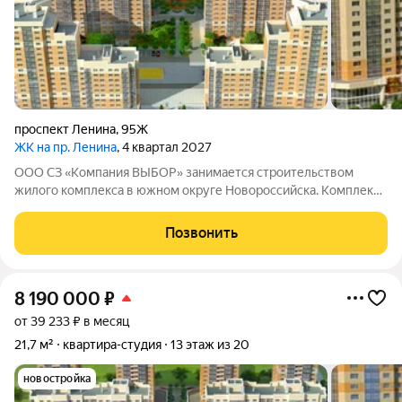
проспект Ленина
,
95Ж
ЖК на пр. Ленина
, 4 квартал 2027
ООО СЗ «Компания ВЫБОР» занимается строительством
жилого комплекса в южном округе Новороссийска. Комплекс
находится неподалёку от Морской Академии и Дворца
творчества, в шаговой доступности от Суджукской косы.
Позвонить
Район отличается благоприятной
8 190 000
₽
от 39 233 ₽ в месяц
21,7 м²
квартира-студия
13 этаж из 20
новостройка