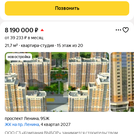
находится неподалёку от Морской Академии и Дворца
творчества, в шаговой доступности от Суджукской косы.
Позвонить
Район отличается благоприятной
8 190 000
₽
от 39 233 ₽ в месяц
21,7 м²
квартира-студия
15 этаж из 20
новостройка
проспект Ленина
,
95Ж
ЖК на пр. Ленина
, 4 квартал 2027
ООО СЗ «Компания ВЫБОР» занимается строительством