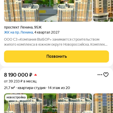
проспект Ленина
,
95Ж
ЖК на пр. Ленина
, 4 квартал 2027
ООО СЗ «Компания ВЫБОР» занимается строительством
жилого комплекса в южном округе Новороссийска. Комплекс
находится неподалёку от Морской Академии и Дворца
творчества, в шаговой доступности от Суджукской косы.
Позвонить
Район отличается благоприятной
8 190 000
₽
от 39 233 ₽ в месяц
21,7 м²
квартира-студия
14 этаж из 20
новостройка