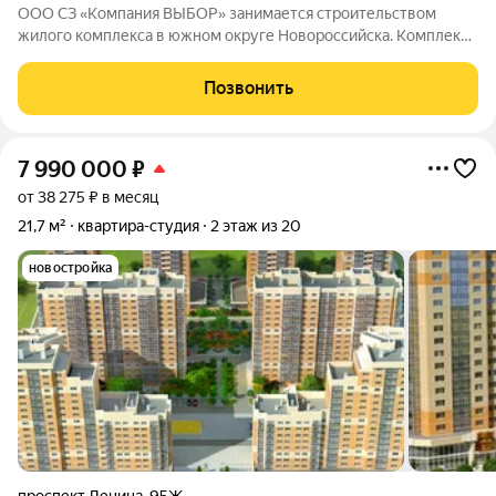
ООО СЗ «Компания ВЫБОР» занимается строительством
жилого комплекса в южном округе Новороссийска. Комплекс
находится неподалёку от Морской Академии и Дворца
творчества, в шаговой доступности от Суджукской косы.
Позвонить
Район отличается благоприятной
7 990 000
₽
от 38 275 ₽ в месяц
21,7 м²
квартира-студия
2 этаж из 20
новостройка