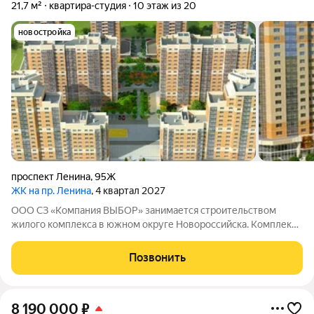
21,7 м²
квартира-студия
10 этаж из 20
новостройка
проспект Ленина
,
95Ж
ЖК на пр. Ленина
, 4 квартал 2027
ООО СЗ «Компания ВЫБОР» занимается строительством
жилого комплекса в южном округе Новороссийска. Комплекс
возводится неподалёку от Суджукской косы, в районе,
который отличается благоприятной экологической
Позвонить
обстановкой. Рядом находятся Пионерская роща
8 190 000
₽