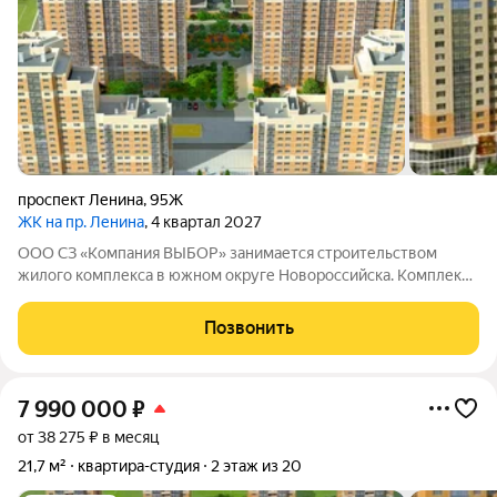
проспект Ленина
,
95Ж
ЖК на пр. Ленина
, 4 квартал 2027
ООО СЗ «Компания ВЫБОР» занимается строительством
жилого комплекса в южном округе Новороссийска. Комплекс
находится неподалёку от Морской Академии и Дворца
творчества, в шаговой доступности от Суджукской косы.
Позвонить
Район отличается благоприятной
7 990 000
₽
от 38 275 ₽ в месяц
21,7 м²
квартира-студия
2 этаж из 20