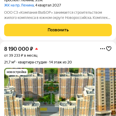
проспект Ленина
,
95Ж
ЖК на пр. Ленина
, 4 квартал 2027
ООО СЗ «Компания ВЫБОР» занимается строительством
жилого комплекса в южном округе Новороссийска. Комплекс
находится неподалёку от Морской Академии и Дворца
творчества, в шаговой доступности от Суджукской косы.
Позвонить
Район отличается благоприятной
8 190 000
₽
от 39 233 ₽ в месяц
21,7 м²
квартира-студия
14 этаж из 20
новостройка