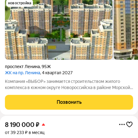
новостройка
проспект Ленина
,
95Ж
ЖК на пр. Ленина
, 4 квартал 2027
Компания «ВЫБОР» занимается строительством жилого
комплекса в южном округе Новороссийска в районе Морской
Академии и Дворца творчества. Комплекс находится
неподалёку от Суджукской косы. Район отличается
Позвонить
благоприятной экологической обстановкой: рядом
8 190 000
₽
от 39 233 ₽ в месяц