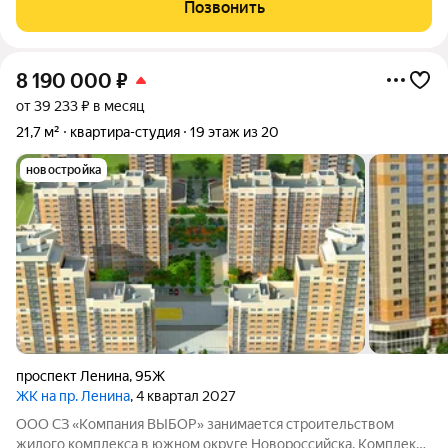
творчества, в шаговой доступности от Суджукской косы.
Позвонить
Район отличается благоприятной
8 190 000
₽
от 39 233 ₽ в месяц
21,7 м²
квартира-студия
19 этаж из 20
новостройка
проспект Ленина
,
95Ж
ЖК на пр. Ленина
, 4 квартал 2027
ООО СЗ «Компания ВЫБОР» занимается строительством
жилого комплекса в южном округе Новороссийска. Комплекс