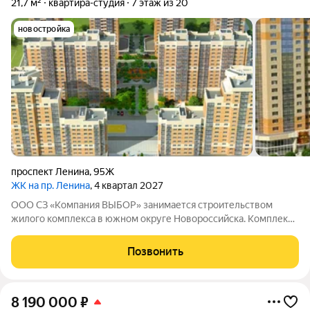
21,7 м²
квартира-студия
7 этаж из 20
новостройка
проспект Ленина
,
95Ж
ЖК на пр. Ленина
, 4 квартал 2027
ООО СЗ «Компания ВЫБОР» занимается строительством
жилого комплекса в южном округе Новороссийска. Комплекс
находится неподалёку от Морской Академии и Дворца
творчества, в шаговой доступности от Суджукской косы.
Позвонить
Район отличается благоприятной
8 190 000
₽