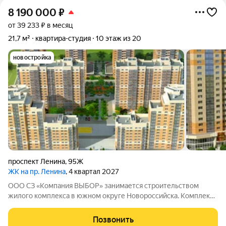
8 190 000
₽
от 39 233 ₽ в месяц
21,7 м²
квартира-студия
10 этаж из 20
новостройка
проспект Ленина
,
95Ж
ЖК на пр. Ленина
, 4 квартал 2027
ООО СЗ «Компания ВЫБОР» занимается строительством
жилого комплекса в южном округе Новороссийска. Комплекс
находится неподалёку от Морской Академии и Дворца
творчества, в шаговой доступности от Суджукской косы.
Позвонить