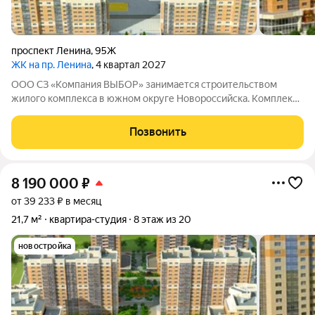
проспект Ленина
,
95Ж
ЖК на пр. Ленина
, 4 квартал 2027
ООО СЗ «Компания ВЫБОР» занимается строительством
жилого комплекса в южном округе Новороссийска. Комплекс
находится неподалёку от Морской Академии и Дворца
творчества, в шаговой доступности от Суджукской косы.
Позвонить
Район отличается благоприятной
8 190 000
₽
от 39 233 ₽ в месяц
21,7 м²
квартира-студия
8 этаж из 20
новостройка