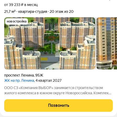
от 39 233 ₽ в месяц
21,7 м²
квартира-студия
20 этаж из 20
новостройка
проспект Ленина
,
95Ж
ЖК на пр. Ленина
, 4 квартал 2027
ООО СЗ «Компания ВЫБОР» занимается строительством
жилого комплекса в южном округе Новороссийска. Комплекс
находится неподалёку от Морской Академии и Дворца
творчества, в шаговой доступности от Суджукской косы.
Позвонить
Район отличается благоприятной