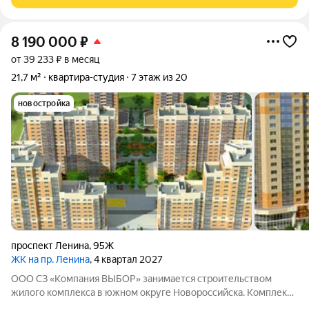
Район отличается благоприятной
8 190 000
₽
от 39 233 ₽ в месяц
21,7 м²
квартира-студия
7 этаж из 20
новостройка
проспект Ленина
,
95Ж
ЖК на пр. Ленина
, 4 квартал 2027
ООО СЗ «Компания ВЫБОР» занимается строительством
жилого комплекса в южном округе Новороссийска. Комплекс
находится неподалёку от Морской Академии и Дворца