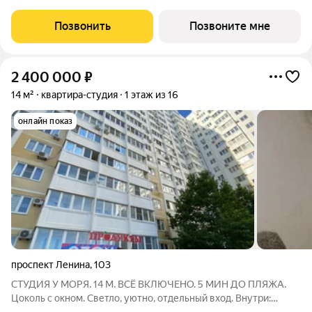
пляжа «Алексино». Море будет видно даже из окон невысоких
этажей. Проект объединяет просторные квартиры с
Позвонить
Позвоните мне
панорамными окнами, продуманные
2 400 000
₽
14 м²
квартира-студия
1 этаж из 16
онлайн показ
проспект Ленина
,
103
СТУДИЯ У МОРЯ. 14 М. ВСЁ ВКЛЮЧЕНО. 5 МИН ДО ПЛЯЖА.
Цоколь с окном. Светло, уютно, отдельный вход. Внутри: