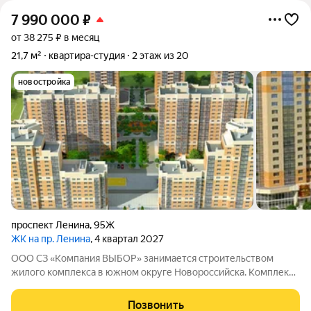
7 990 000
₽
от 38 275 ₽ в месяц
21,7 м²
квартира-студия
2 этаж из 20
новостройка
проспект Ленина
,
95Ж
ЖК на пр. Ленина
, 4 квартал 2027
ООО СЗ «Компания ВЫБОР» занимается строительством
жилого комплекса в южном округе Новороссийска. Комплекс
находится неподалёку от Морской Академии и Дворца
творчества, в шаговой доступности от Суджукской косы.
Позвонить