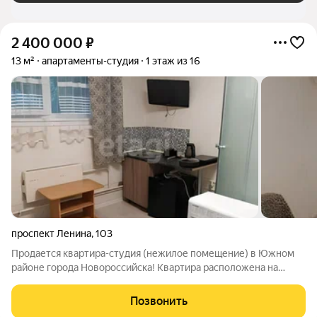
2 400 000
₽
13 м²
апартаменты-студия
1 этаж из 16
проспект Ленина
,
103
Продается квартира-студия (нежилое помещение) в Южном
районе города Новороссийска! Квартира расположена на
цокольном этаже 16-ти этажного дома. В квартире выполнен
косметический ремонт, установлена душевая кабина,
Позвонить
сантехника. Вода постоянно. Низкие