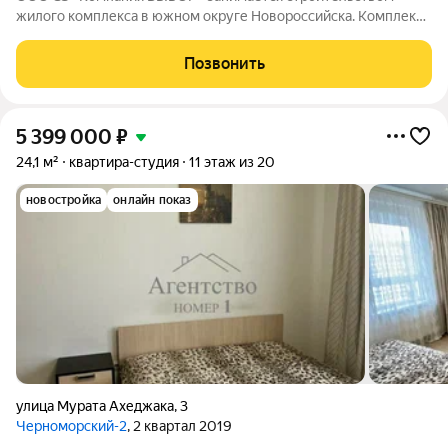
жилого комплекса в южном округе Новороссийска. Комплекс
находится неподалёку от Морской Академии и Дворца
творчества, в шаговой доступности от Суджукской косы.
Позвонить
Район отличается благоприятной
5 399 000
₽
24,1 м²
квартира-студия
11 этаж из 20
новостройка
онлайн показ
улица Мурата Ахеджака
,
3
Черноморский-2
, 2 квартал 2019