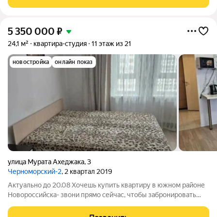
Район отличается благоприятной
5 350 000
₽
24,1 м²
квартира-студия
11 этаж из 21
новостройка
онлайн показ
улица Мурата Ахеджака
,
3
Черноморский-2
, 2 квартал 2019
Актуально до 20.08 Хочешь купить квартиру в южном районе
Новороссийска- звони прямо сейчас, чтобы забронировать
цену! Купить квартиру у моря! Продам квартиру -уютная
студия с ремонтом и мебелью в самом перспективном Южном