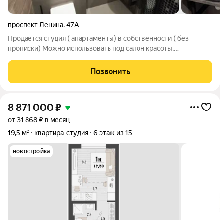
проспект Ленина
,
47А
Продаётся студия ( апартаменты) в собственности ( без
прописки) Можно использовать под салон красоты,
Использовать как студию для проживания, Можно сдавать в
аренду. помещение с ремонтом мебелью техникой,
Позвонить
апартаменты. пишите кому интересно, отправлю
8 871 000
₽
от 31 868 ₽ в месяц
19,5 м²
квартира-студия
6 этаж из 15
новостройка