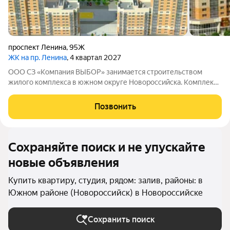
проспект Ленина
,
95Ж
ЖК на пр. Ленина
, 4 квартал 2027
ООО СЗ «Компания ВЫБОР» занимается строительством
жилого комплекса в южном округе Новороссийска. Комплекс
находится неподалёку от Морской Академии и Дворца
творчества, в шаговой доступности от Суджукской косы.
Позвонить
Район отличается благоприятной
Сохраняйте поиск и не упускайте
новые объявления
Купить квартиру, студия, рядом: залив, районы: в
Южном районе (Новороссийск) в Новороссийске
Сохранить поиск