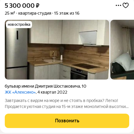
5 300 000
₽
25 м²
квартира-студия
15 этаж из 16
новостройка
бульвар имени Дмитрия Шостаковича
,
10
ЖК «Алексино»
, 4 квартал 2022
Завтракать с видом на море и не стоять в пробках? Легко!
Продается уютная студия на 15-м этаже монолитной высотки.
Почему это круто? Вид: Из лоджии открывается бескрайнее
море. Представьте, как вы просыпаетесь под чаек и солнце.
Позвонить
Состояние: