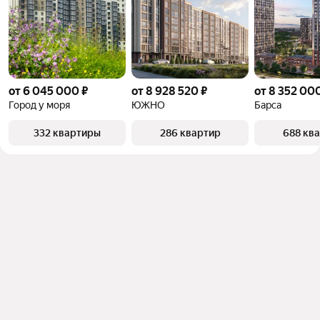
от 6 045 000 ₽
от 8 928 520 ₽
от 8 352 00
Город у моря
ЮЖНО
Барса
332 квартиры
286 квартир
688 кв