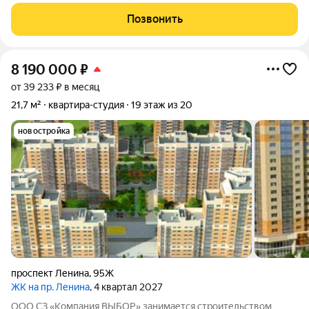
кондиционер, водонагреватель, стиралка, плита, холодильник
всё остаётся. Вода, свет, слив центральные. Живи сразу. Для
Позвонить
кого:Для себя -
8 190 000
₽
от 39 233 ₽ в месяц
21,7 м²
квартира-студия
19 этаж из 20
новостройка
проспект Ленина
,
95Ж
ЖК на пр. Ленина
, 4 квартал 2027
ООО СЗ «Компания ВЫБОР» занимается строительством