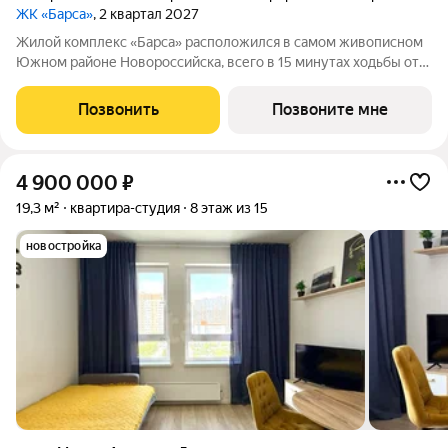
ЖК «Барса»
, 2 квартал 2027
Жилой комплекс «Барса» расположился в самом живописном
Южном районе Новороссийска, всего в 15 минутах ходьбы от
пляжа «Алексино». Море будет видно даже из окон невысоких
этажей. Проект объединяет просторные квартиры с
Позвонить
Позвоните мне
панорамными окнами, продуманные
4 900 000
₽
19,3 м²
квартира-студия
8 этаж из 15
новостройка