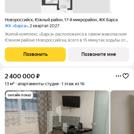
Новороссийск
,
Южный район
,
17-й микрорайон
,
ЖК Барса
ЖК «Барса»
, 2 квартал 2027
Жилой комплекс «Барса» расположился в самом живописном
Южном районе Новороссийска, всего в 15 минутах ходьбы от
пляжа «Алексино». Море будет видно даже из окон невысоких
этажей. Проект объединяет просторные квартиры с
Позвонить
Позвоните мне
панорамными окнами, продуманные
2 400 000
₽
13 м²
апартаменты-студия
1 этаж из 16
онлайн показ