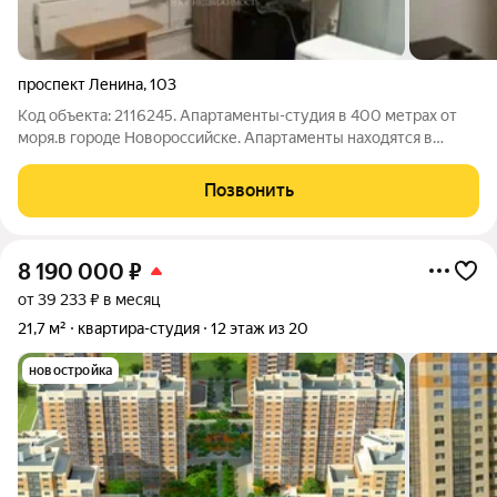
проспект Ленина
,
103
Код объекта: 2116245. Апартаменты-студия в 400 метрах от
моря.в городе Новороссийске. Апартаменты находятся в
цокольном этаже 16-ти этажного дома по адресу: город
Новороссийск, пр.Ленина, дом 103. Дом панельный, построен в
Позвонить
2011 году. Окна выходят на
8 190 000
₽
от 39 233 ₽ в месяц
21,7 м²
квартира-студия
12 этаж из 20
новостройка