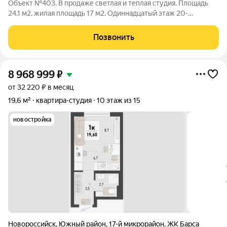
Объект №403. В продаже светлая и теплая студия. Площадь
24.1 м2, жилая площадь 17 м2. Одиннадцатый этаж 20-
этажного дома, монолитный, постройка 2019 года. Закрытая
территория без машин! Это служит гарантом безопасности
Позвонить
ваших детей во дворе. С окон
8 968 999
₽
от 32 220 ₽ в месяц
19,6 м²
квартира-студия
10 этаж из 15
новостройка
Новороссийск
,
Южный район
,
17-й микрорайон
,
ЖК Барса