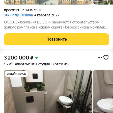
проспект Ленина
,
95Ж
ЖК на пр. Ленина
, 4 квартал 2027
ООО СЗ «Компания ВЫБОР» занимается строительством
жилого комплекса в южном округе Новороссийска. Комплекс
находится неподалёку от Морской Академии и Дворца
творчества, в шаговой доступности от Суджукской косы.
Позвонить
Район отличается благоприятной
3 200 000
₽
16 м²
апартаменты-студия
2 этаж из 6
онлайн показ