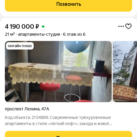
творчества, в шаговой доступности от Суджукской косы.
Позвонить
Район отличается благоприятной
4 190 000
₽
21 м²
апартаменты-студия
6 этаж из 6
онлайн показ
проспект Ленина
,
47А
Код объекта: 2134889. Современные трёхуровневые
апартаменты в стиле «лёгкий лофт»: заходи и живи!
Трёхуровневые апартаменты в одном из самых
перспективных районов города. Идеальное жильё для