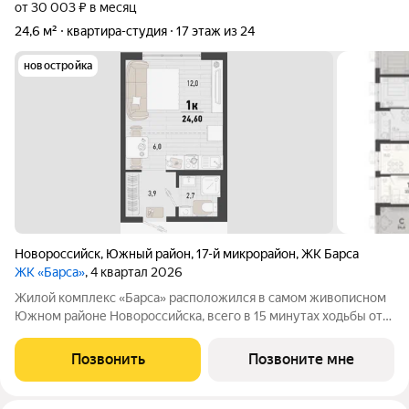
от 30 003 ₽ в месяц
24,6 м²
квартира-студия
17 этаж из 24
новостройка
Новороссийск
,
Южный район
,
17-й микрорайон
,
ЖК Барса
ЖК «Барса»
, 4 квартал 2026
Жилой комплекс «Барса» расположился в самом живописном
Южном районе Новороссийска, всего в 15 минутах ходьбы от
пляжа «Алексино». Море будет видно даже из окон невысоких
этажей. Проект объединяет просторные квартиры с
Позвонить
Позвоните мне
панорамными окнами, продуманные