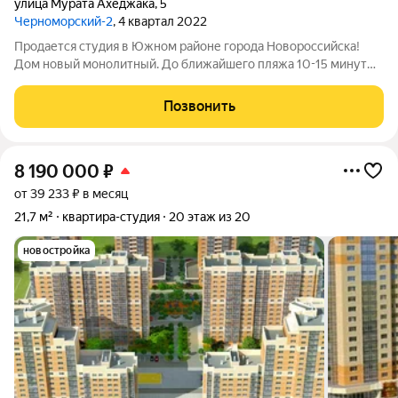
улица Мурата Ахеджака
,
5
Черноморский-2
, 4 квартал 2022
Продается студия в Южном районе города Новороссийска!
Дом новый монолитный. До ближайшего пляжа 10-15 минут
пешком. В квартире выполнен современный ремонт в светлых
тонах, есть вся необходимая мебель и техника. Вода идет
Позвонить
постоянно, в доме есть
8 190 000
₽
от 39 233 ₽ в месяц
21,7 м²
квартира-студия
20 этаж из 20
новостройка