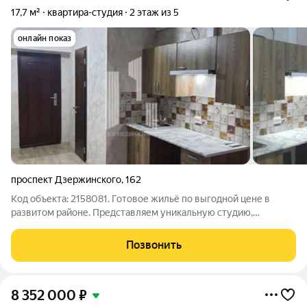
17,7 м²
квартира-студия
2 этаж из 5
онлайн показ
проспект Дзержинского
,
162
Код объекта: 2158081. Готовое жильё по выгодной цене в
развитом районе. Представляем уникальную студию,
переделанную из комнаты в общежитии идеальное сочетание
доступности и функциональности. По документам комната в
Позвонить
многоквартирном доме. Почему
8 352 000
₽