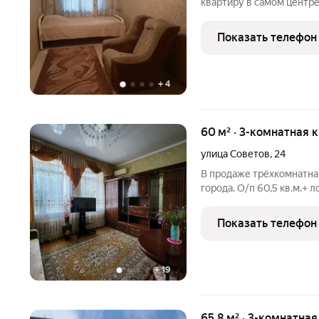
квартиру в самом центр
расположение, под любы
косметический ремонт, 
Показать телефон
Выгодное вложение! Ры
+
4
60 м² · 3-комнатная 
улица Советов
,
24
В продаже трёхкомнатная
города. О/п 60,5 кв.м.+ 
МПО, все трубы поменян
остается практически вс
Показать телефон
+
19
65,8 м² · 3-комнатна