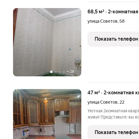
68,5 м² · 2-комнатна
улица Советов
,
58
Показать телефон
+
26
47 м² · 2-комнатная 
улица Советов
,
22
Уютная 2комнатная квартира 
живи! Представьте: вы в
Новороссийска, где всё под рукой от админис
прогулочных аллей. Вас 
Показать телефон
продуманно всё до