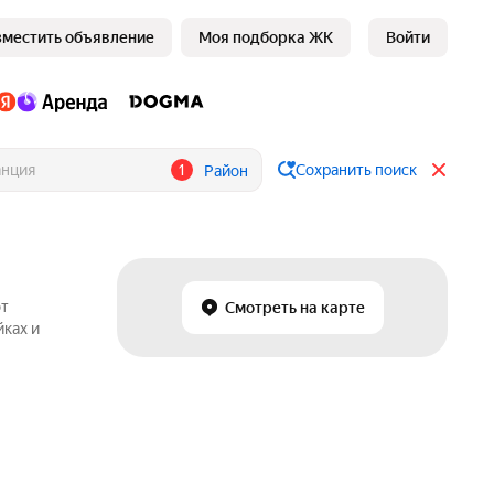
зместить объявление
Моя подборка ЖК
Войти
1
Сохранить поиск
Район
от
Смотреть на карте
йках и