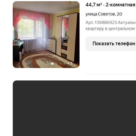
44,7 м² · 2-комнатна
улица Советов
,
20
Арт. 139886923 Актуальн
квартиру в центральном 
прямо сейчас, чтобы зап
Квартира находится на ч
Показать телефон
ней сделан
+
3
ЕЖЕМЕСЯЧНЫЙ ПЛАТЁ
До 30 тыс. ₽
До 50 тыс. ₽
До 70 тыс. ₽