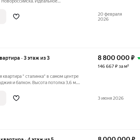
е Новороссийска. Идеальное
е цели. В квартире выполнен свежий
абсолютно чистая по документам.
20 февраля
2026
ночная
8 800 000
₽
квартира · 3 этаж из 3
146 667 ₽ за м²
 квартира " сталинка" в самом центре
лоджия и балкон. Высота потолка 3,6 м.
ы, хорошее состояние. При продаже
я мебель и техника. Закрытая придомовая
3 июня 2026
8 000 000
₽
я квартира · 4 этаж из 5