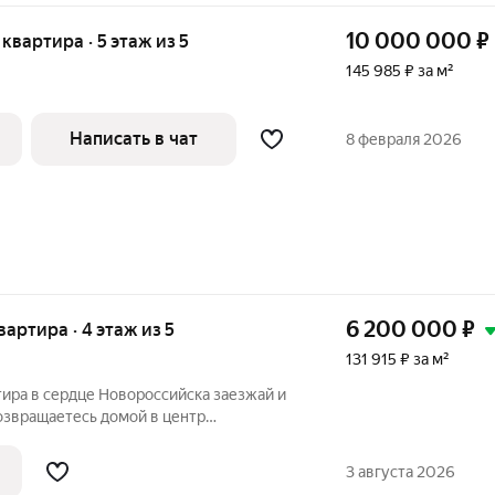
10 000 000
₽
я квартира · 5 этаж из 5
145 985 ₽ за м²
Написать в чат
8 февраля 2026
6 200 000
₽
квартира · 4 этаж из 5
131 915 ₽ за м²
в сердце Новороссийска заезжай и
озвращаетесь домой в центр
трации города до
ждёт уютная 2комнатная квартира, где
3 августа 2026