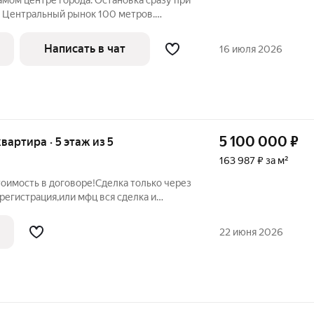
самом центре города. Остановка сразу при
. Центральный рынок 100 метров.
 города Красная площадь 500 метров.
ральную аллею улицы Советов. До
Написать в чат
16 июля 2026
5 100 000
₽
 квартира · 5 этаж из 5
163 987 ₽ за м²
тоимость в договоре!Сделка только через
 регистрация,или мфц вся сделка и
они же проверяют все документы,оплата
з открытый аккредетив любого банка на
22 июня 2026