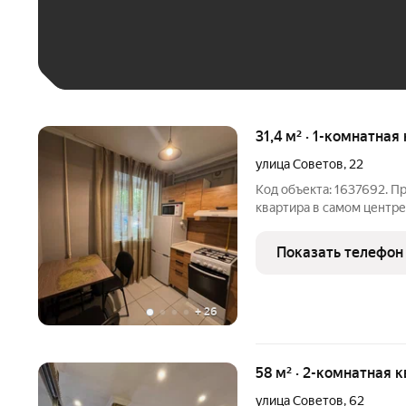
Больше 100 тыс. ₽
31,4 м² · 1-комнатная
улица Советов
,
22
Код объекта: 1637692. П
квартира в самом центре
Квартира расположена на
площадь квартиры 31,4 кв
Показать телефон
+
26
58 м² · 2-комнатная 
улица Советов
,
62