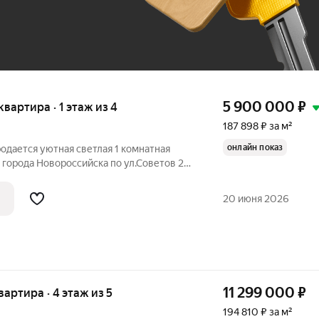
5 900 000
₽
 квартира · 1 этаж из 4
187 898 ₽ за м²
онлайн показ
родается уютная светлая 1 комнатная
 города Новороссийска по ул.Советов 22.
 1-ом этаже 4-х этажного дома. Общая
.м., жилая площадь - 17,0 кв.м., площадь
20 июня 2026
11 299 000
₽
квартира · 4 этаж из 5
194 810 ₽ за м²