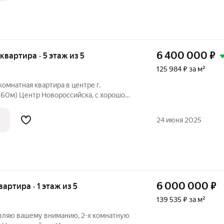
6 400 000
₽
 квартира · 5 этаж из 5
125 984 ₽ за м²
комнатная квартира в центре г.
560м) Центр Новороссийска, с хорошо
ой. Множество магазинов, кафе и
 аллей - всё необходимое для жизни и
24 июня 2025
6 000 000
₽
вартира · 1 этаж из 5
139 535 ₽ за м²
авляю вашему вниманию, 2-х комнатную