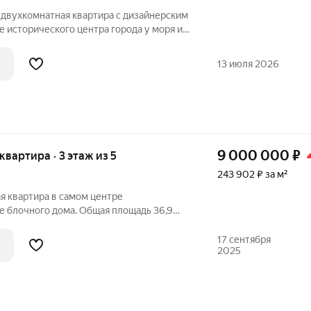
 двухкомнатная квартира с дизайнерским
 исторического центра города у моря и
лых вечеров 2 линия от моря Самый
Напротив стадион и городской театр .
13 июля 2026
9 000 000
₽
 квартира · 3 этаж из 5
243 902 ₽ за м²
я квартира в самом центре
е блочного дома. Общая площадь 36,9
алкон не застеклен. В доме хорошая
отолки. В квартире сделан
17 сентября
2025
заменены