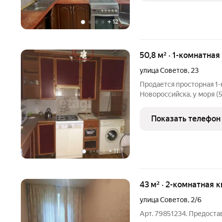
+
12
50,8 м² · 1-комнатная
улица Советов
,
23
Продается просторная 1-
Новороссийска, у моря (
развитой инфраструктур
ресторанов, прогулочных
Показать телефон
отдыха. В двух шагах от
+
11
43 м² · 2-комнатная к
улица Советов
,
2/6
Арт. 79851234. Предост