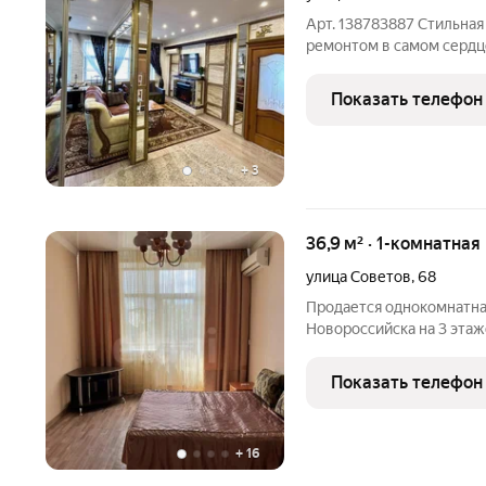
Арт. 138783887 Стильная
ремонтом в самом сердце
уютным камином для теп
центр города ул.Советов 
Показать телефон
Парк
+
3
36,9 м² · 1-комнатная
улица Советов
,
68
Продается однокомнатна
Новороссийска на 3 этаж
кв.м., с/у раздельный, б
шумоизоляция, высокие п
Показать телефон
косметический ремонт, 
+
16