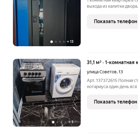
1 комнатная квартира в 
выхода из калитки двора
Главный торговый центр
Выход со двора на цент
Показать телефон
центральной
+
13
31,1 м² · 1-комнатная
улица Советов
,
13
Арт. 137372615 Полная с
нотариуса один день вся
регистрация до 5 дней,,
за квартиру только чере
Показать телефон
имя
+
3