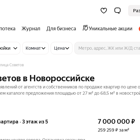
Ра
потека
Журнал
Для бизнеса
Уникальные акции
ройки
Комнат
Цена
улица Советов
ветов в Новороссийске
явлений от агентств и собственников по продаже квартир по цене 
ем каталоге предложения площадью от 27 м² до 68,5 м² в новостро
7 000 000
₽
вартира · 3 этаж из 5
259 259 ₽ за м²