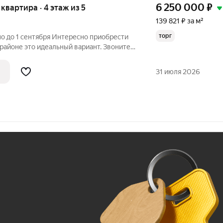
6 250 000
₽
я квартира · 4 этаж из 5
139 821 ₽ за м²
торг
о до 1 сентября Интересно приобрести
районе это идеальный вариант. Звоните
исаться на просмотр! О квартире:
етвертом этаже пятиэтажного дома. В
31 июля 2026
Ж
До 100 тыс. ₽