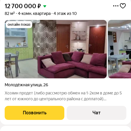
12 700 000
₽
82 м²
4-комн. квартира
4 этаж из 10
онлайн показ
Молодёжная улица
,
26
Хозяин продет (либо рассмотрю обмен на 1-2ком в доме до 5
лет от южного до центрального района с доплатой)
просторную 4х комнaтную квaртиру рядом с морем (15 мин
пешком) с 2 санузлами общей площадью 82,3 кв.м - по
Позвонить
Чат
документам без балконов, этаж 4 из