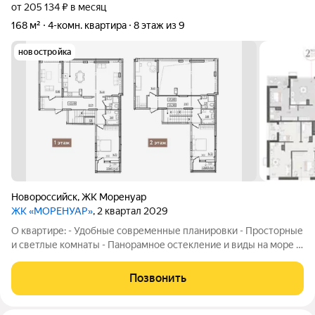
от 205 134 ₽ в месяц
168 м²
4-комн. квартира
8 этаж из 9
новостройка
Новороссийск
,
ЖК Моренуар
ЖК «МОРЕНУАР»
, 2 квартал 2029
О квартире: - Удобные современные планировки - Просторные
и светлые комнаты - Панорамное остекление и виды на море -
Высота потолков от 2,87 до 6,4 м - Квартиры с террасами на
верхних этажах - Варианты отделки: без отделки,
Позвонить
предчистовая и чистовая