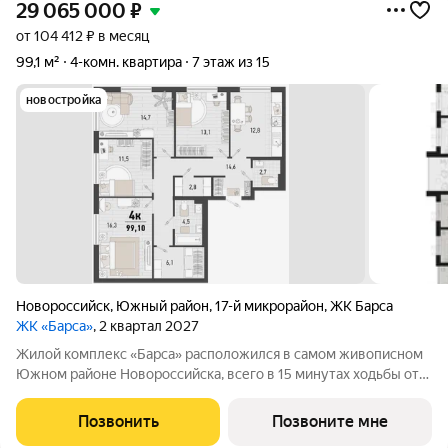
29 065 000
₽
от 104 412 ₽ в месяц
99,1 м²
4-комн. квартира
7 этаж из 15
новостройка
Новороссийск
,
Южный район
,
17-й микрорайон
,
ЖК Барса
ЖК «Барса»
, 2 квартал 2027
Жилой комплекс «Барса» расположился в самом живописном
Южном районе Новороссийска, всего в 15 минутах ходьбы от
пляжа «Алексино». Море будет видно даже из окон невысоких
этажей. Проект объединяет просторные квартиры с
Позвонить
Позвоните мне
панорамными окнами, продуманные