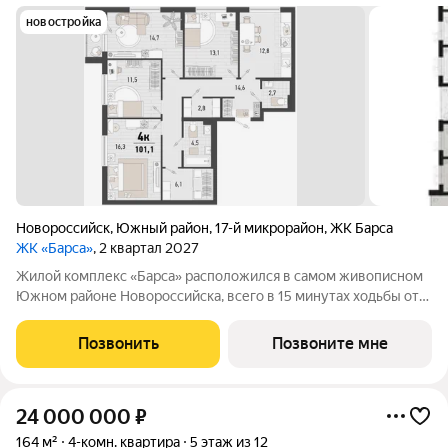
новостройка
Новороссийск
,
Южный район
,
17-й микрорайон
,
ЖК Барса
ЖК «Барса»
, 2 квартал 2027
Жилой комплекс «Барса» расположился в самом живописном
Южном районе Новороссийска, всего в 15 минутах ходьбы от
пляжа «Алексино». Море будет видно даже из окон невысоких
этажей. Проект объединяет просторные квартиры с
Позвонить
Позвоните мне
панорамными окнами, продуманные
24 000 000
₽
164 м²
4-комн. квартира
5 этаж из 12