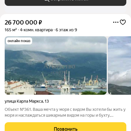
26 700 000
₽
165 м²
4-комн. квартира
6 этаж из 9
онлайн показ
улица Карла Маркса
,
13
Объект №361. Ваша мечта у моря с видом Вы хотели бы жить у
моря и наслаждаться шикарным видом на горы и бухту,
просыпаясь и засыпая в своей квартире? Тогда это
предложение создано именно для Вас! Просторная 4-
Позвонить