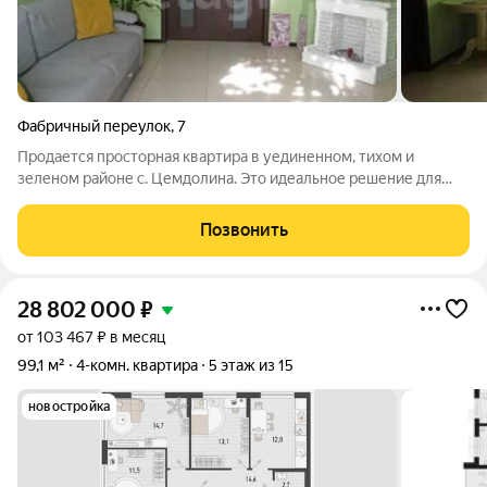
Фабричный переулок
,
7
Продается просторная квартира в уединенном, тихом и
зеленом районе с. Цемдолина. Это идеальное решение для
тех, кто хочет наслаждаться комфортом городской жизни, не
отказываясь от спокойствия и природы. Что вы получите,
Позвонить
купив эту квартиру: Уютный дом
28 802 000
₽
от 103 467 ₽ в месяц
99,1 м²
4-комн. квартира
5 этаж из 15
новостройка