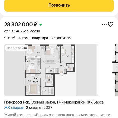
изoлиpованы. Ecть застекленный бaлкон на 2 комнаты. Пo
Позвонить
периметpу вся квартиpа утeплeна.
28 802 000
₽
от 103 467 ₽ в месяц
99,1 м²
4-комн. квартира
3 этаж из 15
новостройка
Новороссийск
,
Южный район
,
17-й микрорайон
,
ЖК Барса
ЖК «Барса»
, 2 квартал 2027
Жилой комплекс «Барса» расположился в самом живописном