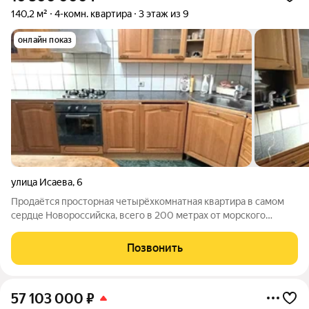
140,2 м²
4-комн. квартира
3 этаж из 9
онлайн показ
улица Исаева
,
6
Продаётся просторная четырёхкомнатная квартира в самом
сердце Новороссийска, всего в 200 метрах от морского
побережья! Квартира с необычной планировкой расположена
на удобном третьем этаже девятиэтажного дома,
Позвонить
оборудованного лифтом. Общая площадь
57 103 000
₽