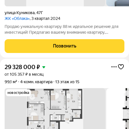
улица Куникова
,
47Г
ЖК «Облака»
, 3 квартал 2024
Продаю уникальную квартиру 88 м: идеальное решение для
инвестиций! Предлагаю вашему вниманию квартиру,
профессионально разделённую на две полноценные квартиры
формата Евро. Это уникальное предложение идеально
Позвонить
подходит для инвестиций, сдачи в аренду
29 328 000
₽
от 105 357 ₽ в месяц
99,1 м²
4-комн. квартира
13 этаж из 15
новостройка