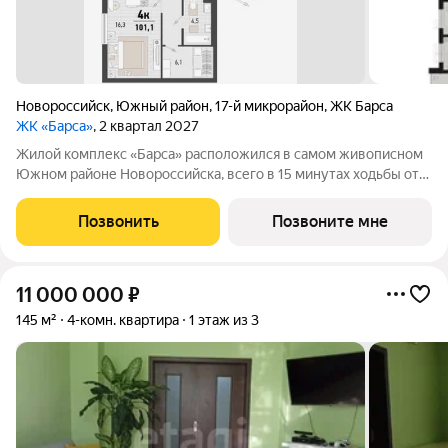
Новороссийск
,
Южный район
,
17-й микрорайон
,
ЖК Барса
ЖК «Барса»
, 2 квартал 2027
Жилой комплекс «Барса» расположился в самом живописном
Южном районе Новороссийска, всего в 15 минутах ходьбы от
пляжа «Алексино». Море будет видно даже из окон невысоких
этажей. Проект объединяет просторные квартиры с
Позвонить
Позвоните мне
панорамными окнами, продуманные
11 000 000
₽
145 м²
4-комн. квартира
1 этаж из 3