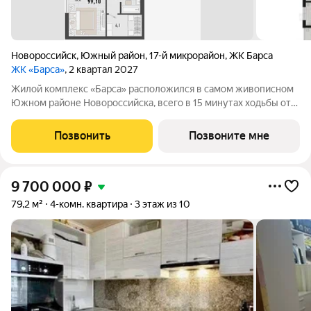
Новороссийск
,
Южный район
,
17-й микрорайон
,
ЖК Барса
ЖК «Барса»
, 2 квартал 2027
Жилой комплекс «Барса» расположился в самом живописном
Южном районе Новороссийска, всего в 15 минутах ходьбы от
пляжа «Алексино». Море будет видно даже из окон невысоких
этажей. Проект объединяет просторные квартиры с
Позвонить
Позвоните мне
панорамными окнами, продуманные
9 700 000
₽
79,2 м²
4-комн. квартира
3 этаж из 10