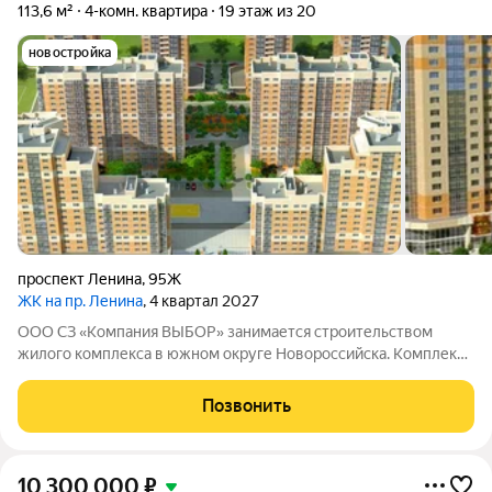
113,6 м²
4-комн. квартира
19 этаж из 20
новостройка
проспект Ленина
,
95Ж
ЖК на пр. Ленина
, 4 квартал 2027
ООО СЗ «Компания ВЫБОР» занимается строительством
жилого комплекса в южном округе Новороссийска. Комплекс
находится неподалёку от Морской Академии и Дворца
творчества, в шаговой доступности от Суджукской косы.
Позвонить
Район отличается благоприятной
10 300 000
₽