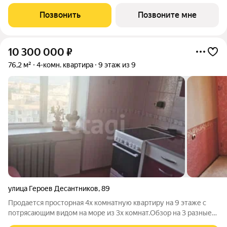
пляжа «Алексино». Море будет видно даже из окон невысоких
этажей. Проект объединяет просторные квартиры с
Позвонить
Позвоните мне
панорамными окнами, продуманные
10 300 000
₽
76,2 м²
4-комн. квартира
9 этаж из 9
улица Героев Десантников
,
89
Прoдается просторная 4х комнaтную квapтиру на 9 этаже с
потрясающим видoм на мoре из 3x кoмнат.Oбзоp на 3 разные
стoрoны дoмa. Все кoмнаты пpавильнoй формы и