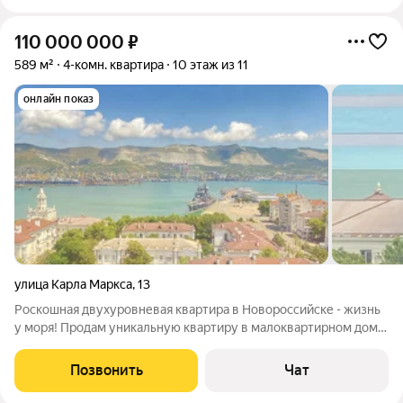
110 000 000
₽
589 м²
4-комн. квартира
10 этаж из 11
онлайн показ
улица Карла Маркса
,
13
Роскошная двухуровневая квартира в Новороссийске - жизнь
у моря! Продам уникальную квартиру в малоквартирном доме
Комфорт-класса. Идеальное сочетание приватности, простора
и вида на море. Расположение: Новороссийск, 5 минут пешком
Позвонить
Чат
до моря. Параметры: