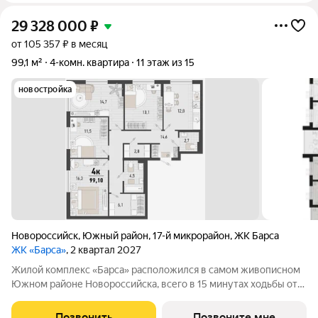
29 328 000
₽
от 105 357 ₽ в месяц
99,1 м²
4-комн. квартира
11 этаж из 15
новостройка
Новороссийск
,
Южный район
,
17-й микрорайон
,
ЖК Барса
ЖК «Барса»
, 2 квартал 2027
Жилой комплекс «Барса» расположился в самом живописном
Южном районе Новороссийска, всего в 15 минутах ходьбы от
пляжа «Алексино». Море будет видно даже из окон невысоких
этажей. Проект объединяет просторные квартиры с
Позвонить
Позвоните мне