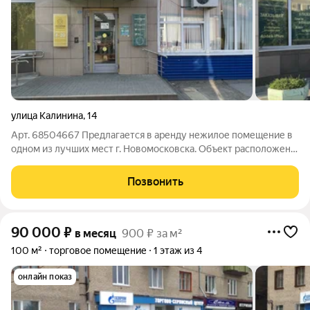
улица Калинина
,
14
Арт. 68504667 Предлагается в аренду нежилое помещение в
одном из лучших мест г. Новомосковска. Объект расположен
на оживленном перекрестке в густонаселенном спальном
районе. В окружении большой супермаркет Верный и
Позвонить
Пятерочка, аптека Столички, Красное
90 000
₽
в месяц
900 ₽ за м²
100 м²
торговое помещение
1 этаж из 4
онлайн показ