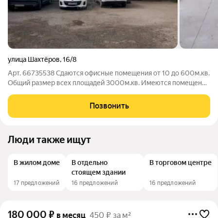
улица Шахтёров
,
16/8
Арт. 66735538 Сдаются офисные помещения от 10 до 600м.кв.
Общий размер всех площадей 3000м.кв. Имеются помещения
для производства и торговли, от 200м.кв. Есть подьезд для
фур. Цена по договоренности, ремонт в счет арендной платы.
Позвонить
Центр города,
Люди также ищут
В жилом доме
В отдельно
В торговом центре
стоящем здании
17 предложений
16 предложений
16 предложений
180 000
₽
в месяц
450 ₽ за м²