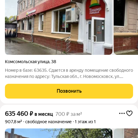
Комсомольская улица
,
38
Номер в базе: 63635. Сдается в аренду помещение свободного
назначения по адресу: Тульская обл., г. Новомосковск, ул.
Комсомольская/Московская 38/15 площадью 162 м2,
расположенное на первом этаже жилого здания, 1 линия, вход
Позвонить
с ул. Комсомольская,
635 460
₽
в месяц
700 ₽ за м²
907,8 м²
свободное назначение
1 этаж из 1