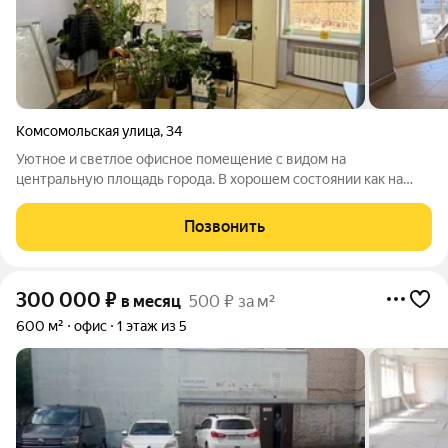
Комсомольская улица
,
34
Уютное и светлое офисное помещение с видом на
центральную площадь города. В хорошем состоянии как на
фото Удобное местоположение Санузел на этаже
Коммунальные платежи и электроэнергия входят в стоимость
Позвонить
300 000
₽
в месяц
500 ₽ за м²
600 м²
офис
1 этаж из 5