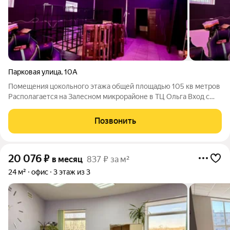
Парковая улица
,
10А
Помещения цокольного этажа общей площадью 105 кв метров
Располагается на Залесном микрорайоне в ТЦ Ольга Вход с
торца здания Рядом расположен пункт выдачи товара
маркетплейса Вайлдберис, ателье одежды Основной зал 60 кв
Позвонить
метров + 18 кв метров (два
20 076
₽
в месяц
837 ₽ за м²
24 м²
офис
3 этаж из 3