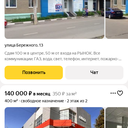
улица Бережного
,
13
Сдам 100 м в центре, 50 м от входа на РЫНОК. Все
коммуникации: ГАЗ, вода, свет, телефон, интернет, пожарно-
охранная сигнализация. Низкие коммунальные платежи.
Отопление (ГАЗ)+горяч.вода - 12 тыс../год. Большие
Позвонить
Чат
витринные окна. Длинная фасадная группа
140 000
₽
в месяц
350 ₽ за м²
400 м²
свободное назначение
2 этаж из 2