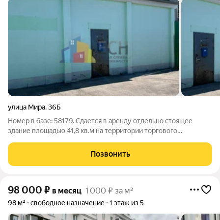
улица Мира
,
36Б
Номер в базе: 58179. Сдается в аренду отдельно стоящее
здание площадью 41,8 кв.м на территории торгового
комплекса в центре города Новомосковск. на территории
торгового комплекса, расположенного в центре города
Позвонить
Новомосковск. Помещение состоит из двух
98 000
₽
в месяц
1 000 ₽ за м²
98 м²
свободное назначение
1 этаж из 5