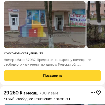
Комсомольская улица
,
38
Номер в базе: 57037. Предлагается в аренду помещение
свободного назначения по адресу: Тульская обл.,
г.Новомосковск, ул. Комсомольская/Московская 38/15 площадь
365 м2, расположенное на первом этаже жилого здания, 1
Позвонить
линия, 2 отдельных входа с
29 260
₽
в месяц
700 ₽ за м²
41,8 м²
свободное назначение
1 этаж из 1