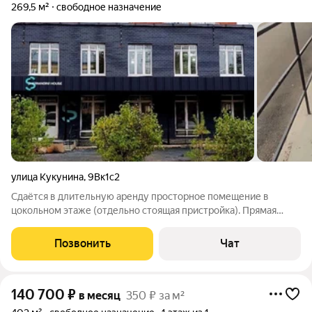
269,5 м²
свободное назначение
улица Кукунина
,
9Вк1с2
Сдаётся в длительную аренду просторное помещение в
цокольном этаже (отдельно стоящая пристройка). Прямая
аренда от собственника без комиссий и залога. Коммунальные
платежи только по счётчикам . Характеристики помещения:
Позвонить
Чат
Площадь: 298 м. Этаж:
140 700
₽
в месяц
350 ₽ за м²