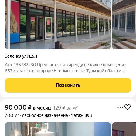
Зелёная улица
,
1
Арт. 136782230 Предлагается в аренду нежилое помещение
657 кв. метров в городе Новомосковске Тульской области.
Характеристика объекта: Помещение находится в центре
города, что обеспечивает большой трафик пешеходов, это
Позвонить
жилой дом, 1этаж с большими
90 000
₽
в месяц
129 ₽ за м²
700 м²
свободное назначение
1 этаж из 3