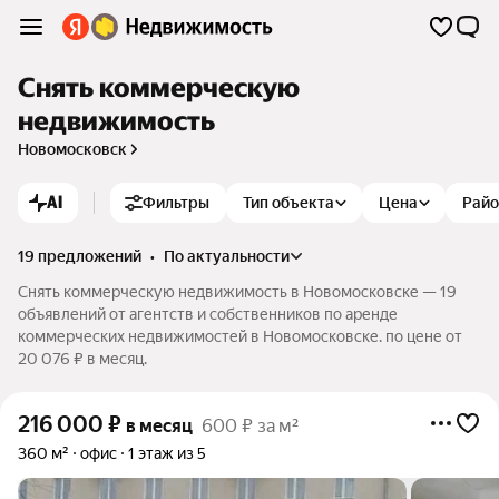
Снять коммерческую
недвижимость
Новомосковск
AI
Фильтры
Тип объекта
Цена
Рай
19 предложений
•
по актуальности
Снять коммерческую недвижимость в Новомосковске — 19
объявлений от агентств и собственников по аренде
коммерческих недвижимостей в Новомосковске. по цене от
20 076 ₽ в месяц.
216 000
₽
в месяц
600 ₽ за м²
360 м²
офис
1 этаж из 5