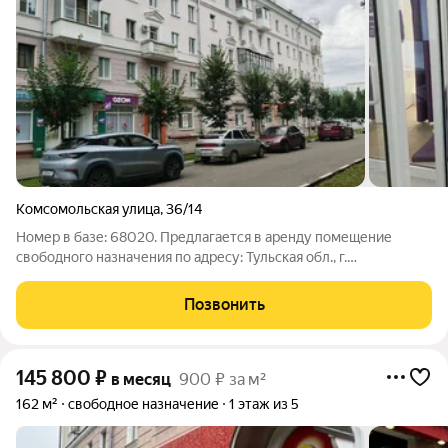
Комсомольская улица
,
36/14
Номер в базе: 68020. Предлагается в аренду помещение
свободного назначения по адресу: Тульская обл., г.
Новомосковск, ул. Комсомольская/Октябрьская 36/14
площадью 98 м2, расположенное на первом этаже жилого
Позвонить
здания, 1 линия, вход с ул. Комсомольская,
145 800
₽
в месяц
900 ₽ за м²
162 м²
свободное назначение
1 этаж из 5