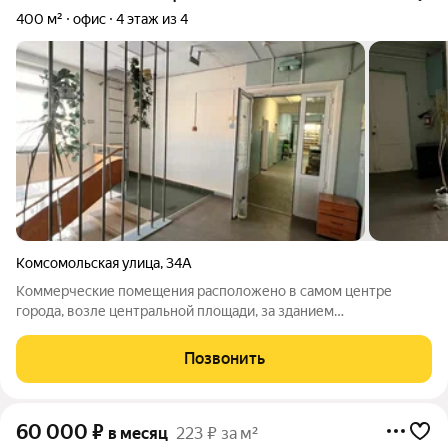
400 м²
офис
4 этаж из 4
Комсомольская улица
,
34А
Коммерческие помещения расположено в самом центре
города, возле центральной площади, за зданием
администрации города. Возможна поэтажная аренда или блок.
З этаж имеет два блока 240 кв метров и 360 кв метров. Этаж
Позвонить
полностью 600 кв метров. Стоимость
60 000
₽
в месяц
223 ₽ за м²