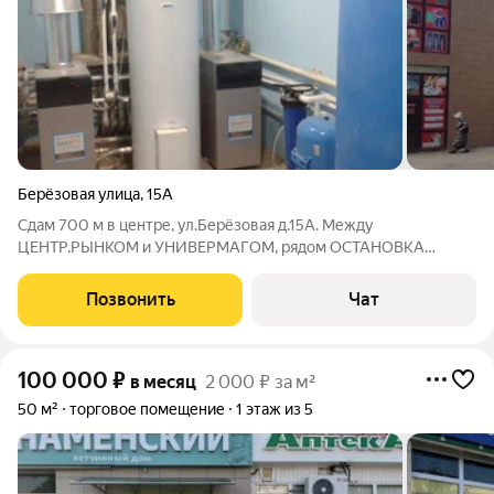
Берёзовая улица
,
15А
Сдам 700 м в центре, ул.Берёзовая д.15А. Между
ЦЕНТР.РЫНКОМ и УНИВЕРМАГОМ, рядом ОСТАНОВКА
общ.транспорта. Высокий авто- и пешеходный трафик.
Отдельный вход. По ул.Дзерджинского около 30-35
Позвонить
Чат
парковочных мест. Все коммуникации: отопление(газ.котёл),
100 000
₽
в месяц
2 000 ₽ за м²
50 м²
торговое помещение
1 этаж из 5