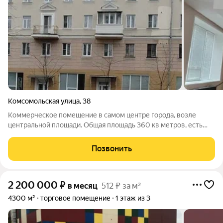
Комсомольская улица
,
38
Коммерческое помещение в самом центре города, возле
центральной площади. Общая площадь 360 кв метров, есть
возможность разделить пополам. Два санузла Окна выходят
на две стороны дома Два раздельных входа с улицы
Позвонить
Комсомольская Хороший пешеходный
2 200 000
₽
в месяц
512 ₽ за м²
4300 м²
торговое помещение
1 этаж из 3