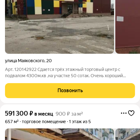
улица Маяковского
,
20
Арт. 120142922 Сдается трёх этажный торговый центр с
подвалом 4300м.кв ,на участке 50 сотак. Очень хороший
автомобильный и пешеходный трафик. Все коммуникации
центральные. Большая автостоянка. Грузовой лифт имеется.
Позвонить
Возможна поэтажная аренда, от
591 300
₽
в месяц
900 ₽ за м²
657 м²
торговое помещение
1 этаж из 5