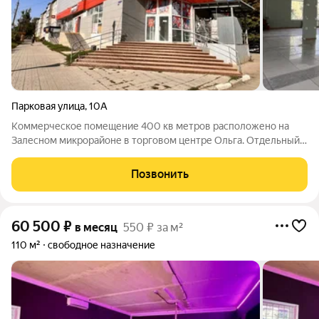
Парковая улица
,
10А
Коммерческое помещение 400 кв метров расположено на
Залесном микрорайоне в торговом центре Ольга. Отдельный
вход Просторное помещение без стен и перегородок Второй
этаж полностью Состояние как на фото Санузел на этаже
Позвонить
Основной вход и пожарный выход
60 500
₽
в месяц
550 ₽ за м²
110 м²
свободное назначение