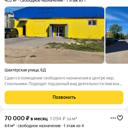
402 м²
свободное назначение
1 этаж из 1
Шахтёрская улица
,
6Д
Сдается помещение свободного назначения в центре мкр.
Сокольники. Подходит под разный вид деятельности (магазин,
производство, склад). Общая площадь 402 кв.м., площадь
торгового зала 388 кв.м. Водоснабжение, канализация
Позвонить
центральные. Вода холодная,
70 000
₽
в месяц
1 094 ₽ за м²
64 м²
свободное назначение
1 этаж из 4