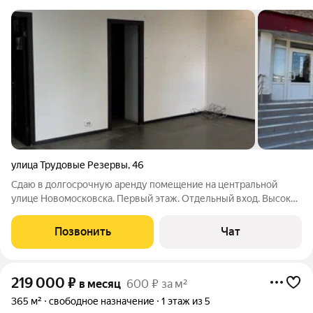
улица Трудовые Резервы
,
46
Сдаю в долгосрочную аренду помещение на центральной
улице Новомосковска. Первый этаж. Отдельный вход. Высокий
автомобильный и пешеходный трафик. Рядом ТЦ «первый»,
центральный рынок, остановки, кафе. Коммунальные услуги
Позвонить
Чат
оплачиваются отдельно.
219 000
₽
в месяц
600 ₽ за м²
365 м²
свободное назначение
1 этаж из 5