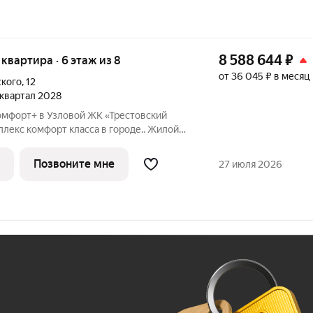
8 588 644
₽
я квартира · 6 этаж из 8
от 36 045 ₽ в месяц
ского
,
12
1 квартал 2028
омфорт+ в Узловой ЖК «Трестовский
берегу Трестовского пруда. Кирпично-
н в современном стиле, с теплым
Позвоните мне
27 июля 2026
Ж