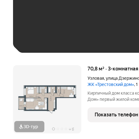
До 30 тыс. ₽
До 50 тыс. ₽
До 70 тыс. ₽
Больше 100 тыс. ₽
70,8 м² · 3-комнатна
Узловая
,
улица Дзержин
ЖК «Трестовский дом»
, 
Кирпичный дом класса к
Дом» первый жилой комплекс комфорт класса в городе.. Жилой
комплекс расположен на 
монолитный дом выполне
Показать телефон
натуральным кирпичом
3D-тур
+
5