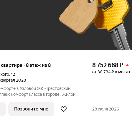
До 100 тыс. ₽
8 752 668
₽
я квартира · 8 этаж из 8
от 36 734 ₽ в месяц
ского
,
12
1 квартал 2028
омфорт+ в Узловой ЖК «Трестовский
берегу Трестовского пруда. Кирпично-
н в современном стиле, с теплым
Позвоните мне
28 июля 2026