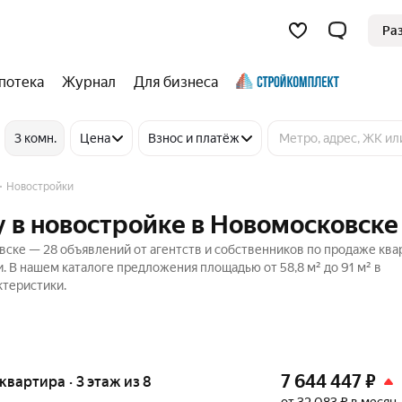
Ра
потека
Журнал
Для бизнеса
3 комн.
Цена
Взнос и платёж
Новостройки
 в новостройке в Новомосковске
ске — 28 объявлений от агентств и собственников по продаже ква
. В нашем каталоге предложения площадью от 58,8 м² до 91 м² в
ктеристики.
7 644 447
₽
 квартира · 3 этаж из 8