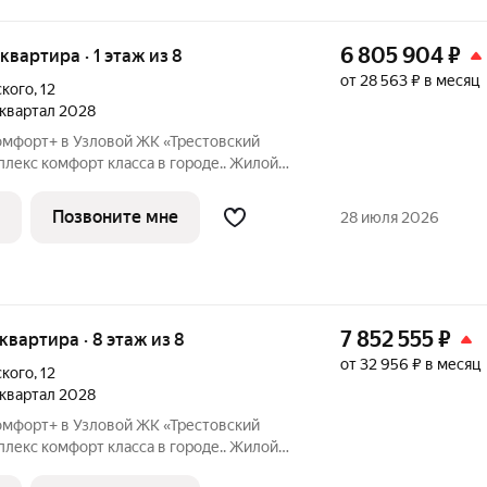
6 805 904
₽
 квартира · 1 этаж из 8
от 28 563 ₽ в месяц
ского
,
12
1 квартал 2028
омфорт+ в Узловой ЖК «Трестовский
берегу Трестовского пруда. Кирпично-
н в современном стиле, с теплым
Позвоните мне
28 июля 2026
7 852 555
₽
 квартира · 8 этаж из 8
от 32 956 ₽ в месяц
ского
,
12
1 квартал 2028
омфорт+ в Узловой ЖК «Трестовский
берегу Трестовского пруда. Кирпично-