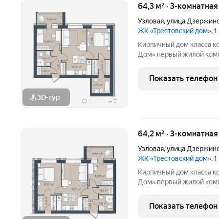
64,3 м² · 3-комнатна
Узловая
,
улица Дзержин
ЖК «Трестовский дом»
, 
Кирпичный дом класса к
Дом» первый жилой комплекс комфорт класса в городе.. Жилой
комплекс расположен на 
монолитный дом выполне
Показать телефон
натуральным кирпичом
3D-тур
+
5
64,2 м² · 3-комнатна
Узловая
,
улица Дзержин
ЖК «Трестовский дом»
, 
Кирпичный дом класса к
Дом» первый жилой комплекс комфорт класса в городе.. Жилой
комплекс расположен на 
монолитный дом выполне
Показать телефон
натуральным кирпичом