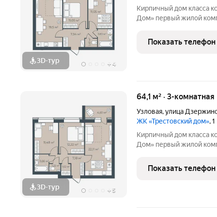
Кирпичный дом класса к
Дом» первый жилой комплекс комфорт класса в городе.. Жилой
комплекс расположен на 
монолитный дом выполне
Показать телефон
натуральным кирпичом
3D-тур
+
4
64,1 м² · 3-комнатная
Узловая
,
улица Дзержин
ЖК «Трестовский дом»
, 
Кирпичный дом класса к
Дом» первый жилой комплекс комфорт класса в городе.. Жилой
комплекс расположен на 
монолитный дом выполне
Показать телефон
натуральным кирпичом
3D-тур
+
5