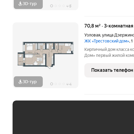
3D-тур
+
5
70,8 м² · 3-комнатна
Узловая
,
улица Дзержин
ЖК «Трестовский дом»
, 
Кирпичный дом класса к
Дом» первый жилой комплекс комфорт класса в городе.. Жилой
комплекс расположен на 
монолитный дом выполне
Показать телефон
натуральным кирпичом
3D-тур
+
4
ЕЖЕМЕСЯЧНЫЙ ПЛАТЁ