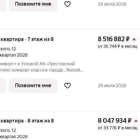
н в современном стиле, с теплым
Позвоните мне
29 июля 2026
8 516 882
₽
я квартира · 7 этаж из 8
от 35 744 ₽ в месяц
ского
,
12
1 квартал 2028
омфорт+ в Узловой ЖК «Трестовский
берегу Трестовского пруда. Кирпично-
н в современном стиле, с теплым
Позвоните мне
29 июля 2026
8 047 934
₽
я квартира · 8 этаж из 8
от 33 776 ₽ в месяц
ского
,
12
1 квартал 2028