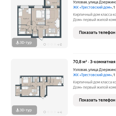
Узловая
,
улица Дзержин
ЖК «Трестовский дом»
, 
Кирпичный дом класса к
Дом» первый жилой комплекс комфорт класса в городе.. Жилой
комплекс расположен на 
монолитный дом выполне
Показать телефон
натуральным кирпичом
3D-тур
+
5
70,8 м² · 3-комнатна
Узловая
,
улица Дзержин
ЖК «Трестовский дом»
, 
Кирпичный дом класса к
Дом» первый жилой комплекс комфорт класса в городе.. Жилой
комплекс расположен на 
монолитный дом выполне
Показать телефон
натуральным кирпичом
3D-тур
+
4