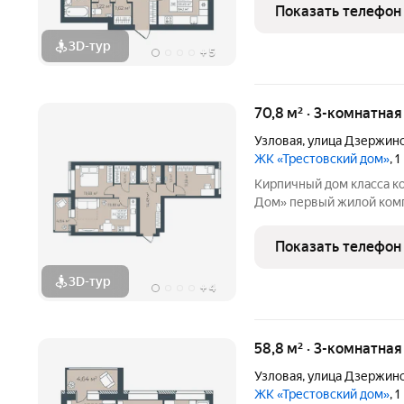
монолитный дом выполне
Показать телефон
натуральным кирпичом
3D-тур
+
5
70,8 м² · 3-комнатна
Узловая
,
улица Дзержин
ЖК «Трестовский дом»
, 
Кирпичный дом класса к
Дом» первый жилой комплекс комфорт класса в городе.. Жилой
комплекс расположен на 
монолитный дом выполне
Показать телефон
натуральным кирпичом
3D-тур
+
4
58,8 м² · 3-комнатна
Узловая
,
улица Дзержин
ЖК «Трестовский дом»
, 