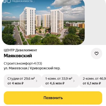
ЦЕНТР Девелопмент
Маяковский
Строится
•
комфорт
•
4 (13)
ул. Макеевская / Криворожский пер.
Студии
от 29,6 м²
1-комн.
от 33,9 м²
2-комн.
от 46,9
от 4 млн ₽
от 4,6 млн ₽
от 6,1 млн ₽
Позвонить