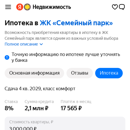
Ипотека в
ЖК «Семейный парк»
Возможность приобретения квартиры в ипотеку в ЖК
Семейный парк является одним из важных условий выбора
квартиры. На странице мы собрали программы кредитования
Полное описание
банков для покупки квартиры в ипотеку от 6%.
Точную информацию по ипотеке лучше уточнять
у банка
Основная информация
Отзывы
Ипотека
Сдача 4 кв. 2029, класс комфорт
Ставка
Сумма кредита
Платёж в месяц
8%
2,1 млн ₽
17 565 ₽
Стоимость квартиры, ₽
₽