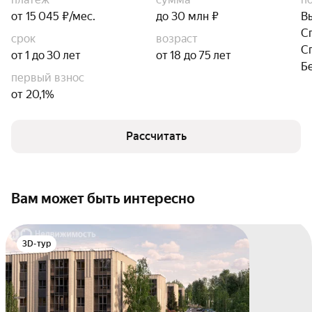
от 15 045 ₽/мес.
до 30 млн ₽
В
С
срок
возраст
С
от 1 до 30 лет
от 18 до 75 лет
Б
первый взнос
от 20,1%
Рассчитать
Вам может быть интересно
3D-тур