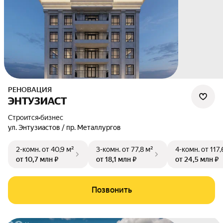
РЕНОВАЦИЯ
ЭНТУЗИАСТ
Строится
•
бизнес
ул. Энтузиастов / пр. Металлургов
2-комн.
от 40,9 м²
3-комн.
от 77,8 м²
4-комн.
от 117,
от 10,7 млн ₽
от 18,1 млн ₽
от 24,5 млн ₽
Позвонить