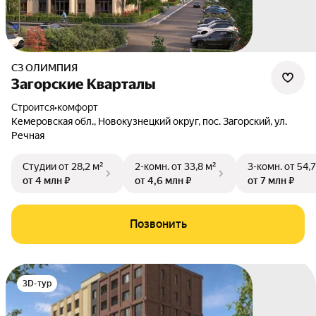
СЗ ОЛИМПИЯ
Загорские Кварталы
Строится
•
комфорт
Кемеровская обл.
,
Новокузнецкий округ
,
пос. Загорский
,
ул.
Речная
Студии
от 28,2 м²
2-комн.
от 33,8 м²
3-комн.
от 54,7
от 4 млн ₽
от 4,6 млн ₽
от 7 млн ₽
Позвонить
3D-тур