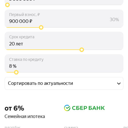
Первый взнос, ₽
30%
₽
Срок кредита
лет
Ставка по кредиту
%
Сортировать по актуальности
от 6%
Семейная ипотека
платёж
сумма
п