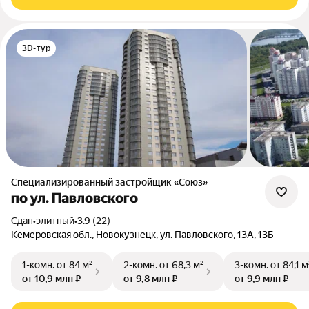
3D-тур
Специализированный застройщик «Союз»
по ул. Павловского
Сдан
•
элитный
•
3.9 (22)
Кемеровская обл., Новокузнецк, ул. Павловского, 13А, 13Б
1-комн.
от 84 м²
2-комн.
от 68,3 м²
3-комн.
от 84,1 м
от 10,9 млн ₽
от 9,8 млн ₽
от 9,9 млн ₽