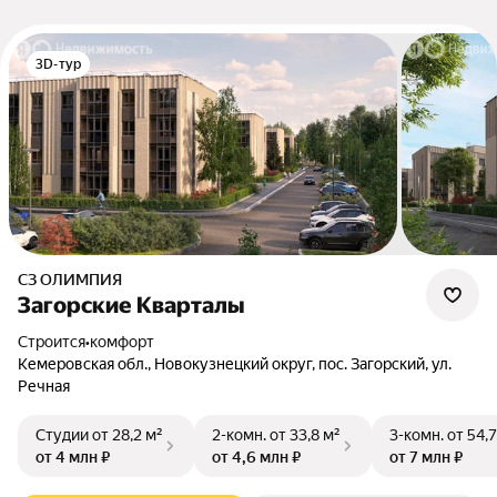
3D-тур
СЗ ОЛИМПИЯ
Загорские Кварталы
Строится
•
комфорт
Кемеровская обл., Новокузнецкий округ, пос. Загорский, ул.
Речная
Студии
от 28,2 м²
2-комн.
от 33,8 м²
3-комн.
от 54,7
от 4 млн ₽
от 4,6 млн ₽
от 7 млн ₽