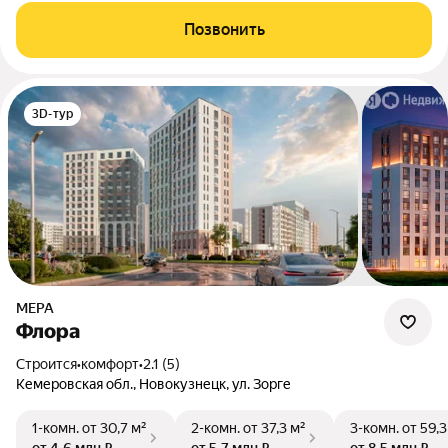
Позвонить
3D-тур
МЕРА
Флора
Строится
•
комфорт
•
2.1 (5)
Кемеровская обл., Новокузнецк, ул. Зорге
1-комн.
от 30,7 м²
2-комн.
от 37,3 м²
3-комн.
от 59,3