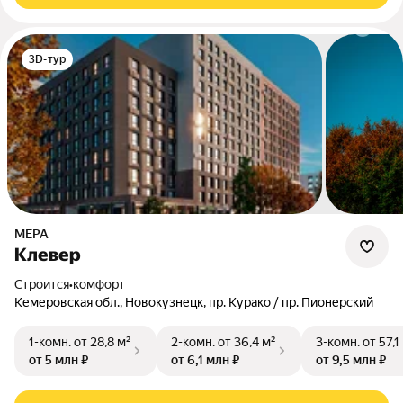
3D-тур
МЕРА
Клевер
Строится
•
комфорт
Кемеровская обл., Новокузнецк, пр. Курако / пр. Пионерский
1-комн.
от 28,8 м²
2-комн.
от 36,4 м²
3-комн.
от 57,1
от 5 млн ₽
от 6,1 млн ₽
от 9,5 млн ₽