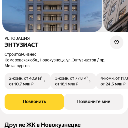
РЕНОВАЦИЯ
ЭНТУЗИАСТ
Строится
•
бизнес
Кемеровская обл., Новокузнецк, ул. Энтузиастов / пр.
Металлургов
2-комн.
от 40,9 м²
3-комн.
от 77,8 м²
4-комн.
от 117,
от 10,7 млн ₽
от 18,1 млн ₽
от 24,5 млн ₽
Позвонить
Позвоните мне
Другие ЖК в Новокузнецке