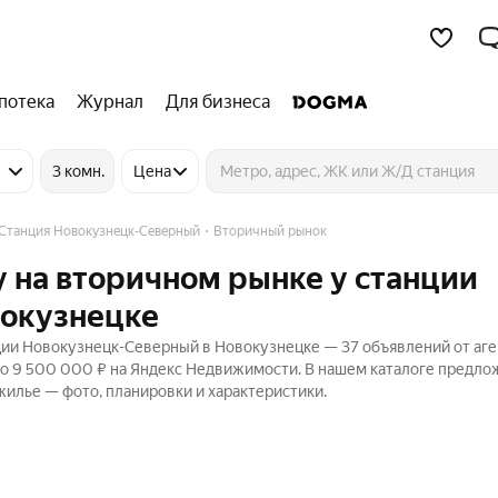
потека
Журнал
Для бизнеса
3 комн.
Цена
Станция Новокузнецк-Северный
Вторичный рынок
 на вторичном рынке у станции
вокузнецке
ции Новокузнецк-Северный в Новокузнецке — 37 объявлений от аге
до 9 500 000 ₽ на Яндекс Недвижимости. В нашем каталоге предло
 жилье — фото, планировки и характеристики.