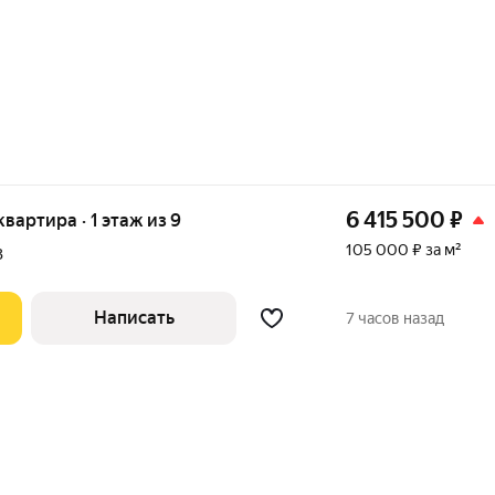
6 415 500
₽
 квартира · 1 этаж из 9
105 000 ₽ за м²
В
Написать
7 часов назад