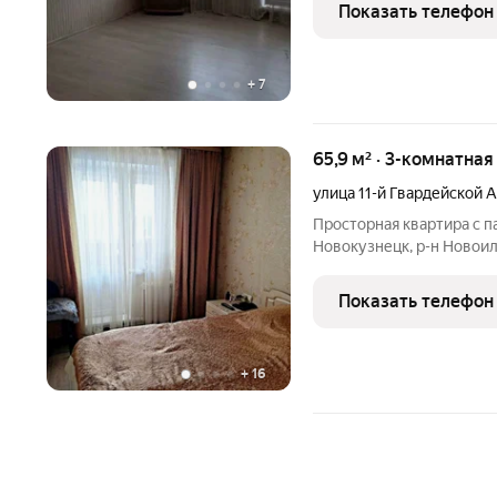
Квартира расположена на
Показать телефон
+
7
65,9 м² · 3-комнатна
улица 11-й Гвардейской 
Просторная квартира с п
Новокузнецк, р-н Новоиль
ХАРАКТЕРИСТИКА ДОМА, КВАРТИРЫ: 
постройки. Просторная 3-х комнатная квартира с окнами на две
Показать телефон
стороны и
+
16