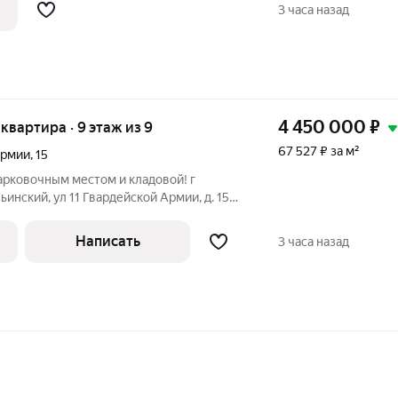
 4 этаже 9-этажного панельного дома,
3 часа назад
4 450 000
₽
я квартира · 9 этаж из 9
67 527 ₽ за м²
Армии
,
15
арковочным местом и кладовой! г
инский, ул 11 Гвардейской Армии, д. 15
Теплый дом 2003 года
Написать
3 часа назад