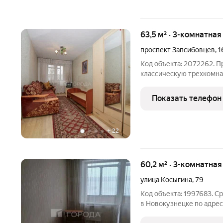
63,5 м² · 3-комнатна
проспект Запсибовцев
,
1
Код объекта: 2072262. 
классическую трехкомна
1989 года постройки, с
Квартира очень теплая и 
Показать телефон
раздельный, есть балкон
+
22
60,2 м² · 3-комнатна
улица Косыгина
,
79
Код объекта: 1997683. С
в Новокузнецке по адресу
возможность приобрести