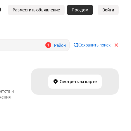
Разместить объявление
Про дом
Войти
1
Сохранить поиск
Район
Смотреть на карте
нтств и
жения