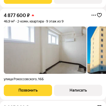
4 877 600
₽
46,9 м²
2-комн. квартира
9 этаж из 9
улица Рокоссовского
,
16Б
Позвонить
Написать