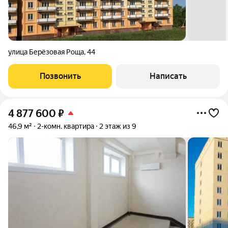
улица Берёзовая Роща
,
44
Позвонить
Написать
4 877 600
₽
46,9 м²
2-комн. квартира
2 этаж из 9