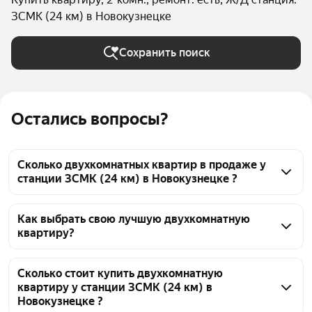
ЗСМК (24 км) в Новокузнецке
Сохранить поиск
Остались вопросы?
Сколько двухкомнатных квартир в продаже у
станции ЗСМК (24 км) в Новокузнецке ?
На Яндекс Недвижимости в продаже у станции 
ЗСМК (24 км) в Новокузнецке 106 двухкомнатных 
Как выбрать свою лучшую двухкомнатную
квартиру?
квартир, из них 1 объявление от собственников, 105 
объявлений от агентств
Чтобы купить 2-комнатную квартиру с ремонтом у 
станции ЗСМК (24 км), воспользуйтесь тепловой 
Сколько стоит купить двухкомнатную
квартиру у станции ЗСМК (24 км) в
картой для оценки инфраструктуры и 
Новокузнецке ?
транспортной доступности в выбранном районе у 