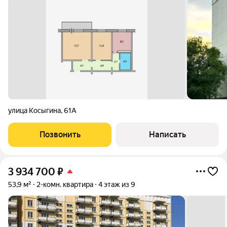
улица Косыгина
,
61А
Позвонить
Написать
3 934 700
₽
53,9 м²
2-комн. квартира
4 этаж из 9