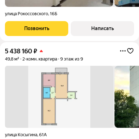
улица Рокоссовского
,
16Б
Позвонить
Написать
5 438 160
₽
49,8 м²
2-комн. квартира
9 этаж из 9
улица Косыгина
,
61А