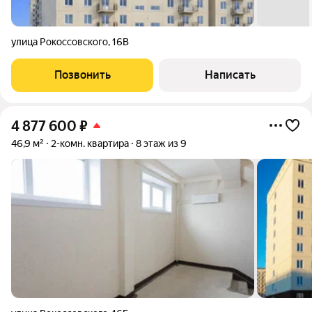
улица Рокоссовского
,
16В
Позвонить
Написать
4 877 600
₽
46,9 м²
2-комн. квартира
8 этаж из 9