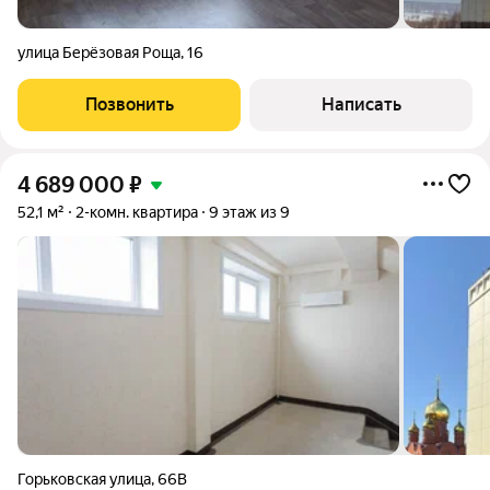
улица Берёзовая Роща
,
16
Позвонить
Написать
4 689 000
₽
52,1 м²
2-комн. квартира
9 этаж из 9
Горьковская улица
,
66В