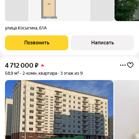
улица Косыгина
,
61А
Позвонить
Написать
4 712 000
₽
58,9 м²
2-комн. квартира
3 этаж из 9