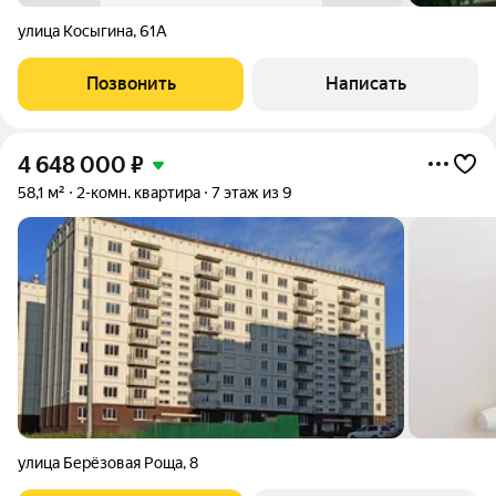
улица Косыгина
,
61А
Позвонить
Написать
4 648 000
₽
58,1 м²
2-комн. квартира
7 этаж из 9
улица Берёзовая Роща
,
8