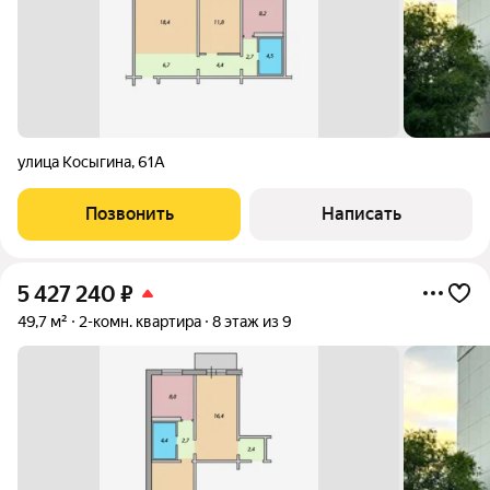
улица Косыгина
,
61А
Позвонить
Написать
5 427 240
₽
49,7 м²
2-комн. квартира
8 этаж из 9