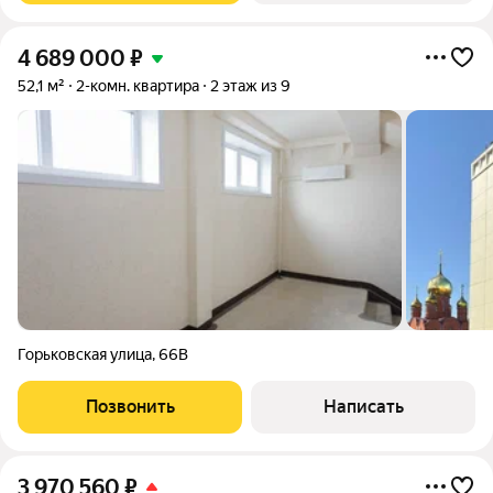
4 689 000
₽
52,1 м²
2-комн. квартира
2 этаж из 9
Горьковская улица
,
66В
Позвонить
Написать
3 970 560
₽