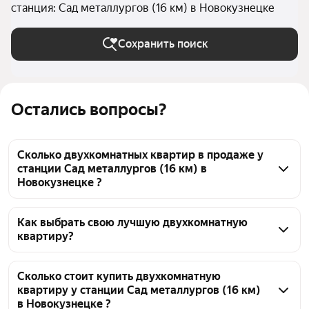
станция: Сад металлургов (16 км) в Новокузнецке
Сохранить поиск
Остались вопросы?
Сколько двухкомнатных квартир в продаже у
станции Сад металлургов (16 км) в
Новокузнецке ?
На Яндекс Недвижимости в продаже у станции Сад 
металлургов (16 км) в Новокузнецке 195 
Как выбрать свою лучшую двухкомнатную
квартиру?
двухкомнатных квартир, из них 2 объявления от 
собственников, 193 объявления от агентств
Чтобы купить 2-комнатную квартиру в панельном 
доме у станции Сад металлургов (16 км), 
Сколько стоит купить двухкомнатную
квартиру у станции Сад металлургов (16 км)
воспользуйтесь тепловой картой для оценки 
в Новокузнецке ?