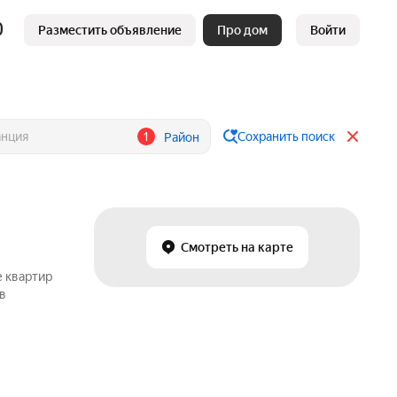
Разместить объявление
Про дом
Войти
1
Сохранить поиск
Район
Смотреть на карте
е квартир
 в