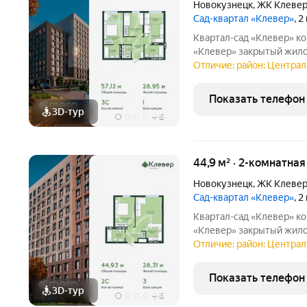
Новокузнецк
,
ЖК Клеве
Сад-квартал «Клевер»
, 
Квартал-сад «Клевер» комфортная жизнь в центре Новокузнецка
«Клевер» закрытый жилой квартал в центре города, где городской
ритм сочетается с тиши
Отличие: район: Централ
инфраструктура, двор б
создают
Показать телефон
3D-тур
+
6
44,9 м² · 2-комнатная
Новокузнецк
,
ЖК Клеве
Сад-квартал «Клевер»
, 
Квартал-сад «Клевер» комфортная жизнь в центре Новокузнецка
«Клевер» закрытый жилой квартал в центре города, где городской
ритм сочетается с тиши
Отличие: район: Централ
инфраструктура, двор б
создают
Показать телефон
3D-тур
+
6