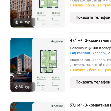
«Клевер» закрытый жилой квартал в центре города, где городской
ритм сочетается с тиши
Отличие: район: Централ
инфраструктура, двор б
создают
Показать телефон
3D-тур
+
6
47,1 м² · 2-комнатная
Новокузнецк
,
ЖК Клеве
Сад-квартал «Клевер»
, 
Квартал-сад «Клевер» комфортная жизнь в центре Новокузнецка
«Клевер» закрытый жилой квартал в центре города, где городской
ритм сочетается с тиши
Отличие: район: Централ
инфраструктура, двор б
создают
Показать телефон
3D-тур
+
6
57,1 м² · 3-комнатная