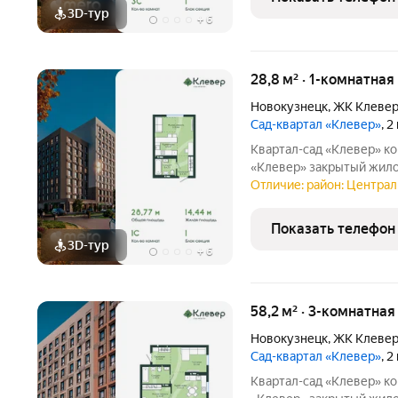
3D-тур
+
6
28,8 м² · 1-комнатная
Новокузнецк
,
ЖК Клеве
Сад-квартал «Клевер»
, 
Квартал-сад «Клевер» комфортная жизнь в центре Новокузнецка
«Клевер» закрытый жилой квартал в центре города, где городской
ритм сочетается с тиши
Отличие: район: Централ
инфраструктура, двор б
создают
Показать телефон
3D-тур
+
6
58,2 м² · 3-комнатная
Новокузнецк
,
ЖК Клеве
Сад-квартал «Клевер»
, 
Квартал-сад «Клевер» комфортная жизнь в центре Новокузнецка