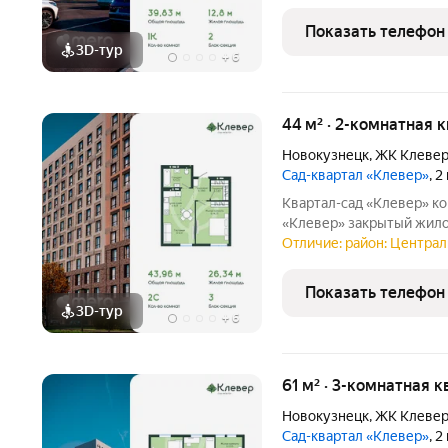
инфраструктура, двор б
создают
Показать телефон
3D-тур
+
6
44 м² · 2-комнатная 
Новокузнецк
,
ЖК Клеве
Сад-квартал «Клевер»
, 
Квартал-сад «Клевер» комфортная жизнь в центре Новокузнецка
«Клевер» закрытый жилой квартал в центре города, где городской
ритм сочетается с тиши
Отличие: район: Централ
инфраструктура, двор б
создают
Показать телефон
3D-тур
+
6
61 м² · 3-комнатная к
Новокузнецк
,
ЖК Клеве
Сад-квартал «Клевер»
, 