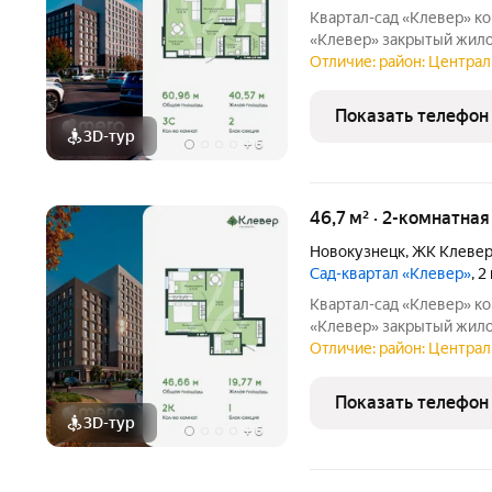
Квартал-сад «Клевер» комфортная жизнь в центре Новокузнецка
«Клевер» закрытый жилой квартал в центре города, где городской
ритм сочетается с тиши
Отличие: район: Централ
инфраструктура, двор б
создают
Показать телефон
3D-тур
+
6
46,7 м² · 2-комнатная
Новокузнецк
,
ЖК Клеве
Сад-квартал «Клевер»
, 
Квартал-сад «Клевер» комфортная жизнь в центре Новокузнецка
«Клевер» закрытый жилой квартал в центре города, где городской
ритм сочетается с тиши
Отличие: район: Централ
инфраструктура, двор б
создают
Показать телефон
3D-тур
+
6