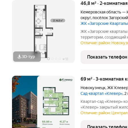
46,8 м² · 2-комнатна
Кемеровская область — 
округ
,
посёлок Загорский
ЖК «Загорские Квартал
ЖК «Загорские кварталы» это проект комплексного освое
территории, создающий 
малоэтажные кварталы и
Отличие: район: Новокуз
домов с благоустроенны
частным сектором и
3D-тур
Показать телефон
+
11
69 м² · 3-комнатная 
Новокузнецк
,
ЖК Клеве
Сад-квартал «Клевер»
, 
Квартал-сад «Клевер» комфортная жизнь в центре Новокузнецка
«Клевер» закрытый жилой квартал в центре города, где городской
ритм сочетается с тиши
Отличие: район: Централ
инфраструктура, двор б
создают
Показать телефон