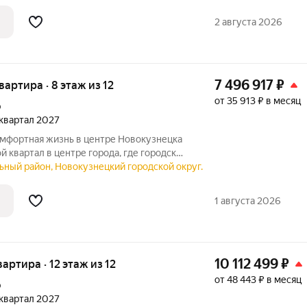
ез машин и благоустроенная территория
2 августа 2026
7 496 917
₽
квартира · 8 этаж из 12
от 35 913 ₽ в месяц
р
2 квартал 2027
ной и уютом. Продуманная
ьный район, Новокузнецкий городской округ.
ез машин и благоустроенная территория
1 августа 2026
10 112 499
₽
вартира · 12 этаж из 12
от 48 443 ₽ в месяц
р
2 квартал 2027