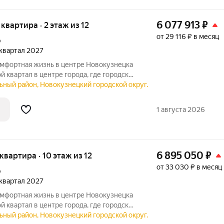
6 077 913
₽
 квартира · 2 этаж из 12
от 29 116 ₽ в месяц
р
2 квартал 2027
ной и уютом. Продуманная
ьный район, Новокузнецкий городской округ.
ез машин и благоустроенная территория
1 августа 2026
6 895 050
₽
 квартира · 10 этаж из 12
от 33 030 ₽ в месяц
р
2 квартал 2027
ной и уютом. Продуманная
ьный район, Новокузнецкий городской округ.