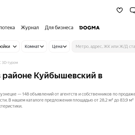
потека
Журнал
Для бизнеса
ройки
Комнат
Цена
C 3D-туром
в районе Куйбышевский в
узнецке — 148 объявлений от агентств и собственников по продаж
сти. В нашем каталоге предложения площадью от 28,2 м² до 83,9 м²
ктеристики.