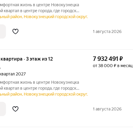
ной и уютом. Продуманная
ьный район, Новокузнецкий городской округ.
ез машин и благоустроенная территория
1 августа 2026
7 932 491
₽
 квартира · 3 этаж из 12
от 38 000 ₽ в месяц
р
2 квартал 2027
ной и уютом. Продуманная
ьный район, Новокузнецкий городской округ.
ез машин и благоустроенная территория
1 августа 2026