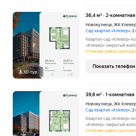
36,4 м² · 2-комнатная
Новокузнецк
,
ЖК Клеве
Сад-квартал «Клевер»
, 
Квартал-сад «Клевер» комфортная жизнь в центре Новокузнецка
«Клевер» закрытый жилой квартал в центре города, где городской
ритм сочетается с тиши
Отличие: район: Централ
инфраструктура, двор б
создают
Показать телефон
3D-тур
+
6
39,8 м² · 1-комнатная
Новокузнецк
,
ЖК Клеве
Сад-квартал «Клевер»
, 
Квартал-сад «Клевер» комфортная жизнь в центре Новокузнецка
«Клевер» закрытый жилой квартал в центре города, где городской
ритм сочетается с тиши
Отличие: район: Централ