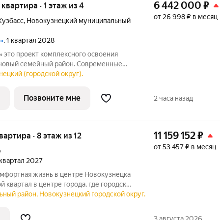
6 442 000
₽
я квартира · 1 этаж из 4
от 26 998 ₽ в месяц
Кузбасс
,
Новокузнецкий муниципальный
ы»
, 1 квартал 2028
ния
новый семейный район. Современные
з кирпичных и кирпично-монолитных
нецкий (городской округ).
ми дворами располагаются рядом с
Позвоните мне
2 часа назад
11 159 152
₽
квартира · 8 этаж из 12
от 53 457 ₽ в месяц
р
2 квартал 2027
ной и уютом. Продуманная
ьный район, Новокузнецкий городской округ.
ез машин и благоустроенная территория
3 августа 2026