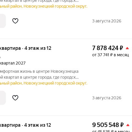
ной и уютом. Продуманная
ьный район, Новокузнецкий городской округ.
ез машин и благоустроенная территория
3 августа 2026
7 878 424
₽
 квартира · 4 этаж из 12
от 37 741 ₽ в месяц
р
2 квартал 2027
ной и уютом. Продуманная
ьный район, Новокузнецкий городской округ.
ез машин и благоустроенная территория
3 августа 2026
9 505 548
₽
 квартира · 4 этаж из 12
от 45 535 ₽ в месяц