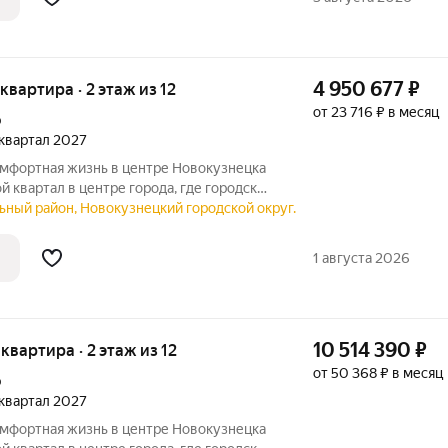
4 950 677
₽
 квартира · 2 этаж из 12
от 23 716 ₽ в месяц
р
2 квартал 2027
ной и уютом. Продуманная
ьный район, Новокузнецкий городской округ.
ез машин и благоустроенная территория
1 августа 2026
10 514 390
₽
 квартира · 2 этаж из 12
от 50 368 ₽ в месяц
р
2 квартал 2027