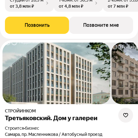
Студии
от 28,5 м²
1-комн.
от 36,3 м²
2-комн.
от 53,8
от 3,8 млн ₽
от 4,8 млн ₽
от 7 млн ₽
Позвонить
Позвоните мне
СТРОЙИНКОМ
Третьяковский. Дом у галереи
Строится
•
бизнес
Самара, пр. Масленникова / Автобусный проезд