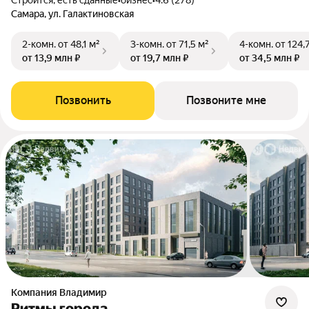
Строится, есть сданные
•
бизнес
•
4.6 (278)
Самара, ул. Галактиновская
2-комн.
от 48,1 м²
3-комн.
от 71,5 м²
4-комн.
от 124,
от 13,9 млн ₽
от 19,7 млн ₽
от 34,5 млн ₽
Позвонить
Позвоните мне
Компания Владимир
Ритмы города