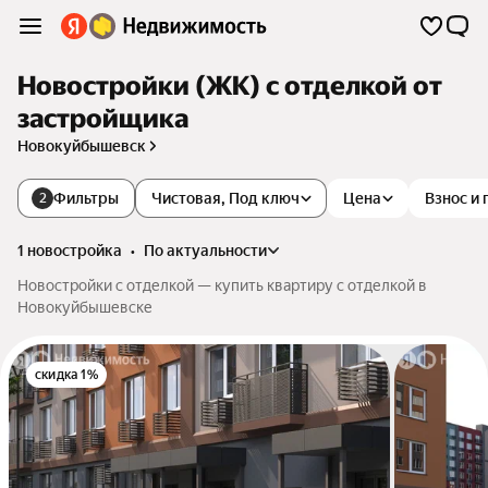
Новостройки (ЖК) с отделкой от
застройщика
Новокуйбышевск
Фильтры
Чистовая, Под ключ
Цена
Взнос и
2
1 новостройка
•
по актуальности
Новостройки с отделкой — купить квартиру с отделкой в
Новокуйбышевске
скидка 1%