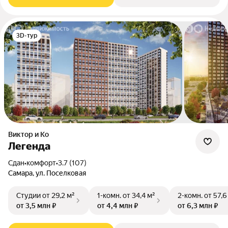
3D-тур
Виктор и Ко
Легенда
Сдан
•
комфорт
•
3.7 (107)
Самара, ул. Поселковая
Студии
от 29,2 м²
1-комн.
от 34,4 м²
2-комн.
от 57,6
от 3,5 млн ₽
от 4,4 млн ₽
от 6,3 млн ₽