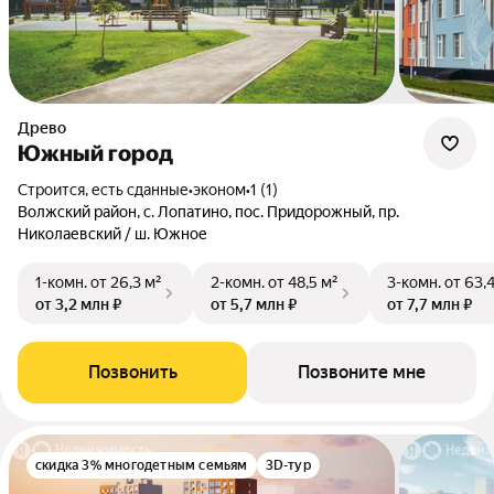
Древо
Южный город
Строится, есть сданные
•
эконом
•
1 (1)
Волжский район, с. Лопатино, пос. Придорожный, пр.
Николаевский / ш. Южное
1-комн.
от 26,3 м²
2-комн.
от 48,5 м²
3-комн.
от 63,
от 3,2 млн ₽
от 5,7 млн ₽
от 7,7 млн ₽
Позвонить
Позвоните мне
скидка 3% многодетным семьям
3D-тур