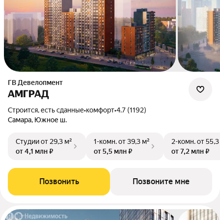
ГВ Девелопмент
АМГРАД
Строится, есть сданные
•
комфорт
•
4.7 (1192)
Самара, Южное ш.
Студии
от 29,3 м²
1-комн.
от 39,3 м²
2-комн.
от 55,3
от 4,1 млн ₽
от 5,5 млн ₽
от 7,2 млн ₽
Позвонить
Позвоните мне