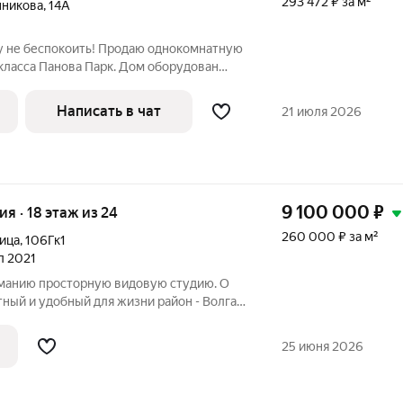
293 472 ₽ за м²
нникова
,
14А
у не беспокоить! Продаю однокомнатную
класса Панова Парк. Дом оборудован
 для комфортного проживания. Главная
ор с детской и спортивной площадкой,
Написать в чат
21 июля 2026
9 100 000
₽
ия · 18 этаж из 24
260 000 ₽ за м²
ица
,
106Гк1
ал 2021
манию просторную видовую студию. О
ый и удобный для жизни район - Волга
арская Третьяковская галерея напротив
нтр Захар. Отличная транспортная
25 июня 2026