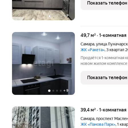
Внутри вас ждет совреме
Показать телефон
выполнeн
+
7
49,7 м² · 1-комнатная
Самара
,
улица Луначарск
ЖК «Ракета»
, 3 квартал 
Продаётся 1-комнатная 
новом жилом комплексе 
функциональной планир
гостиную, изолированну
Показать телефон
хранения вещей
+
9
39,4 м² · 1-комнатна
Самара
,
проспект Масле
ЖК «Панова Парк»
, 1 кв