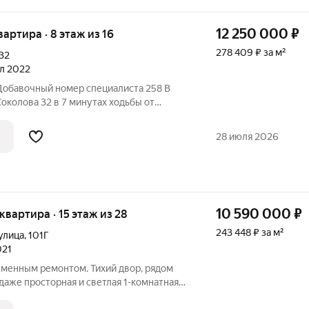
12 250 000
₽
квартира · 8 этаж из 16
278 409 ₽ за м²
32
ал 2022
 Добавочный номер специалиста 258 В
околова 32 в 7 минутах ходьбы от
новым ремонтом и мебелью, сделано для
атериалов Большая встроенная
28 июля 2026
10 590 000
₽
 квартира · 15 этаж из 28
243 448 ₽ за м²
улица
,
101Г
021
еменным ремонтом. Тихий двор, рядом
даже просторная и светлая 1-комнатная
ьно подойдет для комфортной жизни.