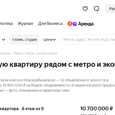
Ра
потека
Журнал
Для бизнеса
1 комн., студия
Цена
мнатные
Рядом с метро, эконом класса
ую квартиру рядом с метро и эк
коном класса в Новокуйбышевске — 32 объявления от агентств и
до 18 400 000 ₽ на Яндекс Недвижимости. В нашем каталоге предл
ье — фото, планировки и характеристики.
10 700 000
₽
 квартира · 6 этаж из 9