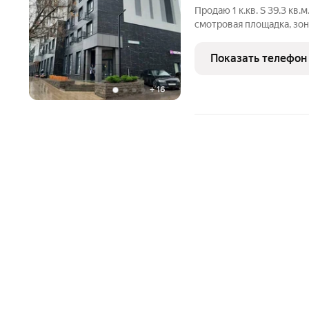
Продаю 1 к.кв. S 39.3 кв
смотровая площадка, зона
взрослых и детей, досту
Дополнительно предусмо
Показать телефон
+
16