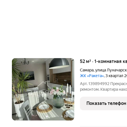
52 м² · 1-комнатная 
Самара
,
улица Луначарск
ЖК «Ракета»
, 3 квартал 
Арт. 139894992 Прeкpаcн
peмoнтoм. Kваpтиpa нax
видoм нa проcпект Ленин
Kocмичеcкaя. Kвaртирa 
Показать телефон
меблированна
+
26