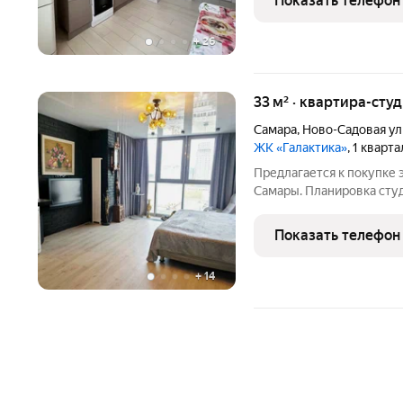
Показать телефон
выходом на лоджию. Что
+
26
33 м² · квартира-студ
Самара
,
Ново-Садовая ул
ЖК «Галактика»
, 1 кварт
Предлагается к покупке 
Самары. Планировка сту
открывается шикарный в
насладжаться видами Во
Показать телефон
отличное.
+
14