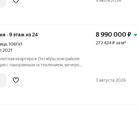
9 июля 2026
8 990 000
₽
ия · 9 этаж из 24
272 424 ₽ за м²
ица
,
106Гк1
ал 2021
элитная квартира в Октябрьском районе
дия с панорамным остеклением, вечером
ид на ночной город, днем можно
лги-матушки. Состояние квартиры
3 августа 2026