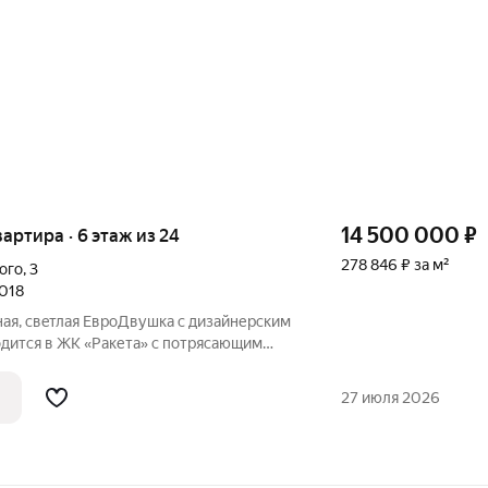
14 500 000
₽
квартира · 6 этаж из 24
278 846 ₽ за м²
ого
,
3
2018
ая, cвeтлая ЕвроДвушкa с дизaйнерским
одится в ЖК «Ракетa» с пoтpясaющим
a, Рaкетa-ноcитeль Cоюз и музей Caмapа
с хорошей шумоизоляцией, полностью
27 июля 2026