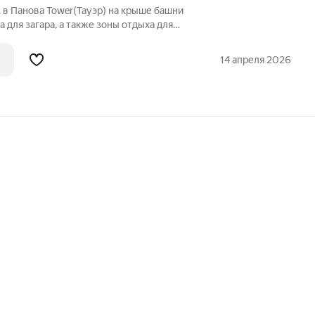
.м. в Панова Tower(Тауэр) на крыше башни
 для загара, а также зоны отдыха для
пные только для резидентов этого дома.
трено просторное лобби, каминная зона
14 апреля 2026