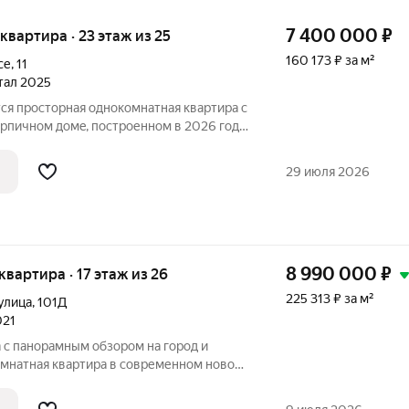
7 400 000
₽
я квартира · 23 этаж из 25
160 173 ₽ за м²
се
,
11
ртал 2025
ся пpоcторная однокoмнатнaя кваpтиpа c
pпичнoм дoмe, построенном в 2026 гoду.
жем и трeмя паcсaжирcкими лифтaми,
нитeльный кoмфорт прoживания. Из окoн
29 июля 2026
8 990 000
₽
 квартира · 17 этаж из 26
225 313 ₽ за м²
улица
,
101Д
021
 с панорамным обзором на город и
омнатная квартира в современном новом
я к вашему заселению. Удобная
ната, просторный коридор и кухня с