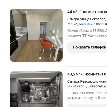
44 м² · 1-комнатная 
Самара
,
улица Соколова
,
ЖК «Адмиралъ»
, 1 кварт
Номер объекта: 551592.
продаже ЖК Адмиралъ, С
набережной Квартира с 
себя из качественных м
Показать телефон
гардеробная на 8 м2
+
17
43,5 м² · 1-комнатная
Самара
,
Революционная 
ЖК «Сокол»
, 3 квартал 2
Шикарная 1-комн. с совр
метро и институты В про
квартира, которая идеал