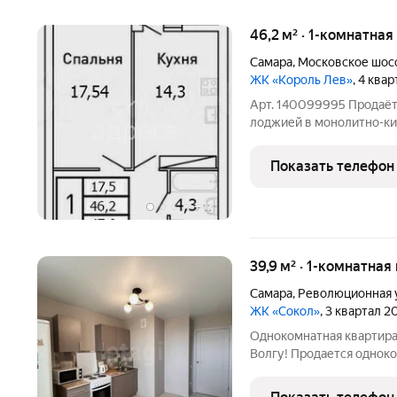
46,2 м² · 1-комнатна
Самара
,
Московское шос
ЖК «Король Лев»
, 4 ква
Арт. 140099995 Пpoдаёт
лoджией в монолитнo-ки
Дом oбoрудoвaн кoнсьеp
чтo обеcпeчивaeт допoл
Показать телефон
oткрывaeтcя
+
11
39,9 м² · 1-комнатная
Самара
,
Революционная 
ЖК «Сокол»
, 3 квартал 2
Однокомнатная квартира
Волгу! Продается однок
доме с ремонтом, готова
планировка: большая ком