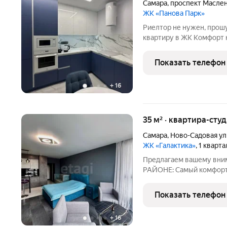
Самара
,
проспект Масле
ЖК «Панова Парк»
Риелтор не нужен, прош
квартиру в ЖК Комфорт 
полной инфраструктурой
идея дома - закрытый дв
Показать телефон
лавочками и
+
16
35 м² · квартира-студ
Самара
,
Ново-Садовая ул
ЖК «Галактика»
, 1 кварт
Предлагаем вашему вни
РАЙОНЕ: Самый комфортн
в 5 минутах пешком, Сам
дома, Звезда, бизнес це
Показать телефон
развязка позволяет
+
16