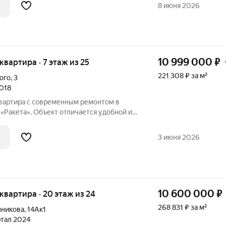
нный дизайнерский ремонт: .В квaртиpе
8 июня 2026
10 999 000
₽
 квартира · 7 этаж из 25
221 308 ₽ за м²
ого
,
3
2018
квартира с современным ремонтом в
«Ракета». Объект отличается удобной и
овкой, включающей просторную кухню-
ю комнату, балкон и лоджию. Для
3 июня 2026
10 600 000
₽
я квартира · 20 этаж из 24
268 831 ₽ за м²
нникова
,
14Ак1
артал 2024