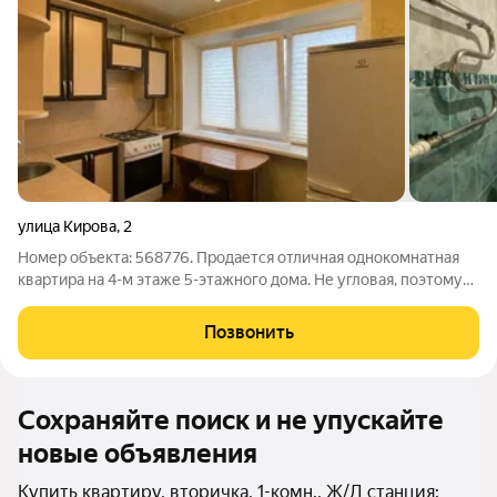
улица Кирова
,
2
Номер объекта: 568776. Продается отличная однокомнатная
квартира на 4-м этаже 5-этажного дома. Не угловая, поэтому
зимой тепло и сухо. Внутри: . Новая входная дверь , место под
удобный гардероб ( очень много места для хранения) Комната
Позвонить
17 м
Сохраняйте поиск и не упускайте
новые объявления
Купить квартиру, вторичка, 1-комн., Ж/Д станция: