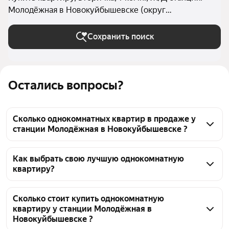
Молодёжная в Новокуйбышевске (округ
Новокуйбышевск)
Сохранить поиск
Остались вопросы?
Сколько однокомнатных квартир в продаже у
станции Молодёжная в Новокуйбышевске ?
На Яндекс Недвижимости в продаже у станции 
Молодёжная в Новокуйбышевске 22 
Как выбрать свою лучшую однокомнатную
квартиру?
однокомнатных квартиры, из них 22 объявления от 
агентств
Чтобы купить 1-комнатную квартиру на вторичном 
рынке у станции Молодёжная, воспользуйтесь 
Сколько стоит купить однокомнатную
квартиру у станции Молодёжная в
тепловой картой для оценки инфраструктуры и 
Новокуйбышевске ?
транспортной доступности в выбранном районе у 