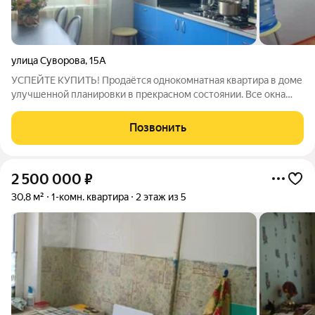
улица Суворова
,
15А
УСПЕЙТЕ КУПИТЬ! Продаётся однокомнатная квартира в доме
улучшенной планировки в прекрасном состоянии. Все окна
пластиковые, санузел в плитке керамо гранит, пол в коридоре
и на кухне также выложен плиткой. В комнате ламинат.
Позвонить
Огромный плюс данной
2 500 000
₽
30,8 м²
1-комн. квартира
2 этаж из 5