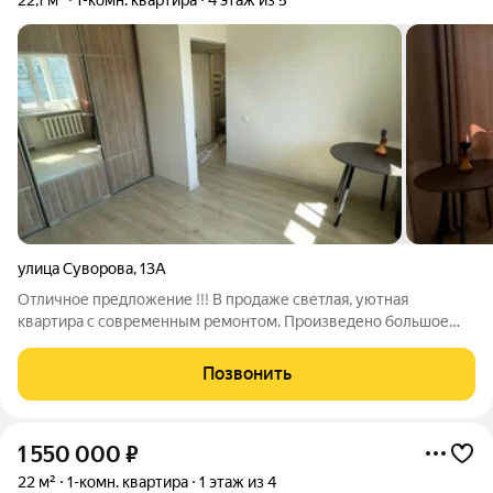
22,1 м²
1-комн. квартира
4 этаж из 5
улица Суворова
,
13А
Отличное предложение !!! В продаже светлая, уютная
квартира с современным ремонтом. Произведено большое
количество ремонтных работ: + Поменяны окна ПВХ +
Заменена электропроводка + Застеклённый, просторный
Позвонить
балкон + Натяжные потолки + Полы вскрывали +
1 550 000
₽
22 м²
1-комн. квартира
1 этаж из 4