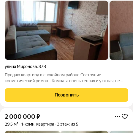
улица Миронова
,
37В
Продаю квартиру в спокойном районе Состояние -
косметический ремонт. Комната очень теплая и уютная, не
угловая, находится в середине дома. Окно пластиковое, на
полу линолеум, заменена входная дверь Очень удачная
Позвонить
локация дома с развитой
2 000 000
₽
29,5 м²
1-комн. квартира
3 этаж из 5