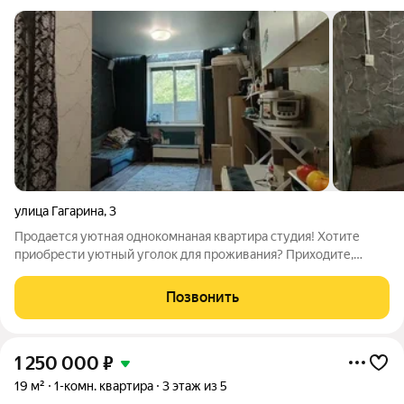
улица Гагарина
,
3
Продается уютная однокомнаная квартира студия! Хотите
приобрести уютный уголок для проживания? Приходите,
покажем удачый вариант в центре города! В квартире
площадью 19 кв м есть все для проживания: кухонная зона,
Позвонить
санузел совмещенный, отделанный
1 250 000
₽
19 м²
1-комн. квартира
3 этаж из 5