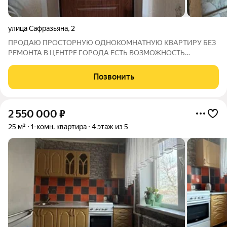
улица Сафразьяна
,
2
ПРОДАЮ ПРОСТОРНУЮ ОДНОКОМНАТНУЮ КВАРТИРУ БЕЗ
РЕМОНТА В ЦЕНТРЕ ГОРОДА ЕСТЬ ВОЗМОЖНОСТЬ
ВОПЛОТИТЬ САМЫЕ СМЕЛЫЕ ДИЗАЙНЕРСКИЕ ИДЕИ
УДОБНОЕ РАСПОЛОЖЕНИЕ ДОМА С РАЗВИТОЙ
Позвонить
ИНФРАСТРУКТУРОЙ В ШАГОВОЙ ДОСТУПНОСТИ ШКОЛЫ 8,
18 ДЕТСАДЫ, ДОМ ЮННОГО ТВОРЧЕСТВА
2 550 000
₽
25 м²
1-комн. квартира
4 этаж из 5