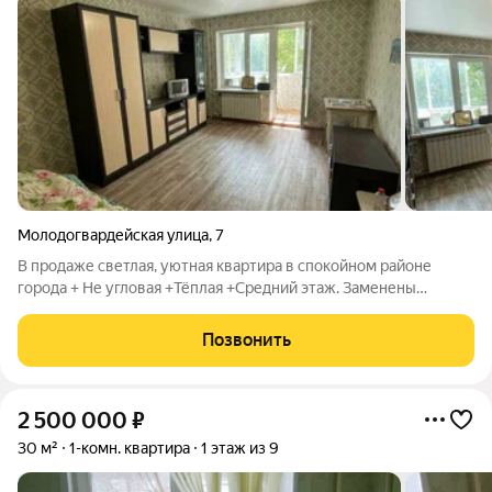
Молодогвардейская улица
,
7
В продаже светлая, уютная квартира в спокойном районе
города + Не угловая +Тёплая +Средний этаж. Заменены
радиаторы отопления, установлены окна ПВХ, просторный
балкон, остекление под ключ с выносом. Продаётся с мебелью
Позвонить
и техникой. Состояние квартиры
2 500 000
₽
30 м²
1-комн. квартира
1 этаж из 9