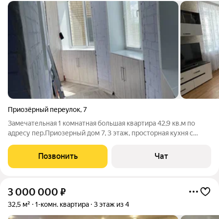
Приозёрный переулок
,
7
Замечательная 1 комнатная большая квартира 42,9 кв.м по
адресу пер.Приозерный дом 7, 3 этаж, просторная кухня с
встроенной новой мебелью, раздельный санузел в кафеле с
трубами и счетчиками воды, лоджия 37 кв.м застеклена
Позвонить
Чат
окнами пвх и встроенными
3 000 000
₽
32,5 м²
1-комн. квартира
3 этаж из 4