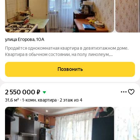
улица Егорова
,
10А
Продаётся однокомнатная квартира в девятиэтажном доме.
Квартира в обычном состоянии, на полу линолеум,
установлена новая входная дверь. В коридоре есть
вместительная гардеробная и это отличная возможность
Позвонить
совместить ее с кухней. + дом кирпичный
2 550 000
₽
31,6 м²
1-комн. квартира
2 этаж из 4