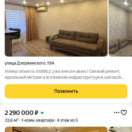
улица Дзержинского
,
19А
Номер объекта: 568862. уже внесен аванс! Свежий ремонт,
идеальный метраж и вся важная инфраструктура в шаговой
доступности продается однокомнатная квартира 32,5 кв.м на
третьем этаже . Это предложение для тех, кто ценит комфорт,
Позвонить
продуманное
2 290 000
₽
33,6 м²
1-комн. квартира
4 этаж из 5