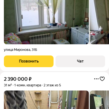
улица Миронова
,
31Б
Позвонить
Чат
2 390 000
₽
31 м²
1-комн. квартира
2 этаж из 5