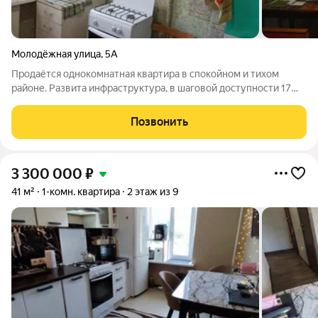
Молодёжная улица
,
5А
Продаётся однокомнатная квартира в спокойном и тихом
районе. Развита инфраструктура, в шаговой доступности 17
школа, детсад Алёнушка, ФОК "Нептун", прекрасное место
отдыха сквер "Слава Труду". Остановки, Сбербанк, рынок,
Позвонить
магазины, аптеки, Lamoda,
3 300 000
₽
41 м²
1-комн. квартира
2 этаж из 9