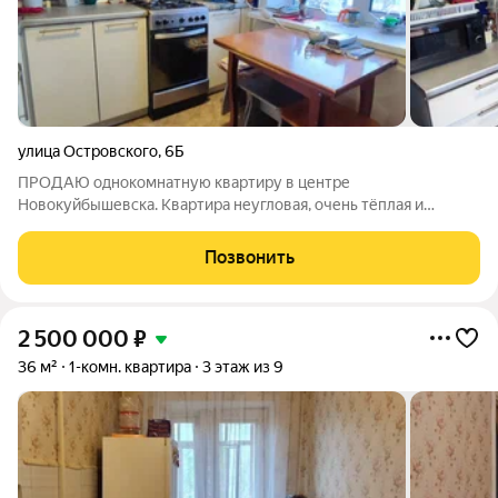
улица Островского
,
6Б
ПРОДАЮ однокомнатную квартиру в центре
Новокуйбышевска. Квартира неугловая, очень тёплая и
главное светлая. Косметический ремонт, все окна -
пластиковые, а балкон застеклен деревом с выносом. Большой
Позвонить
зал 18м, с выходом на кухню. Ну кухне есть удобное
2 500 000
₽
36 м²
1-комн. квартира
3 этаж из 9