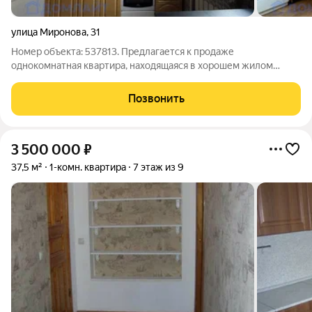
улица Миронова
,
31
Номер объекта: 537813. Предлагается к продаже
однокомнатная квартира, находящаяся в хорошем жилом
состоянии. Стандартная планировка: изолированная комната,
совмещенный санузел, кухня, балкон застеклен. Ремонт
Позвонить
средний, чистый. Остается все, можно
3 500 000
₽
37,5 м²
1-комн. квартира
7 этаж из 9