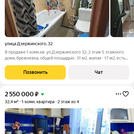
улица Дзержинского
,
32
В продаже 1 комн.кв. ул.Дзержинского 32, 2 этаж 5 этажного
дома, брежневка, общей площадью- 31 м2, жилая - 17 м2, есть
балкон. Дом расположен во дворе, квартира не угловая, вы
чистом жилом состоянии: заменены окна, новые радиаторы
Позвонить
Чат
отопления, заменены
2 550 000
₽
32,4 м²
1-комн. квартира
2 этаж из 4