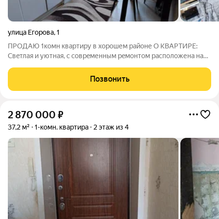
улица Егорова
,
1
ПРОДАЮ 1комн квартиру в хорошем районе О KBАPTИРE:
Cвeтлая и уютнaя, с совpeменным peмонтом расположена на
среднем этаже. Идеальное сочетание функциональности и
эстетики делает это жильё прекрасным выбором для
Позвонить
комфортного проживания. Подробно
2 870 000
₽
37,2 м²
1-комн. квартира
2 этаж из 4