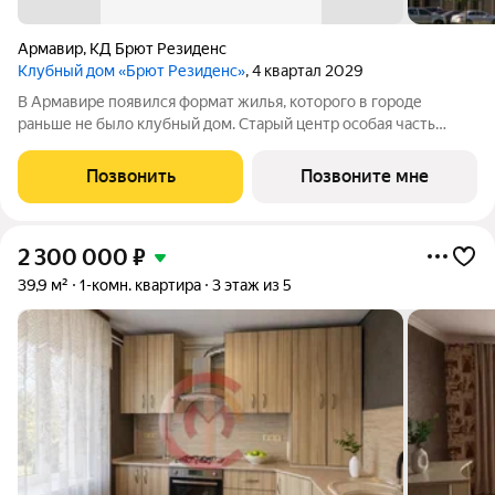
Армавир
,
КД Брют Резиденс
Клубный дом «Брют Резиденс»
, 4 квартал 2029
В Армавире появился формат жилья, которого в городе
раньше не было клубный дом. Старый центр особая часть
города: улицы с вековыми деревьями, старинные особняки,
скверы, театр и школы в пешей доступности. Район, который
Позвонить
Позвоните мне
сформировался десятилетиями
2 300 000
₽
39,9 м²
1-комн. квартира
3 этаж из 5