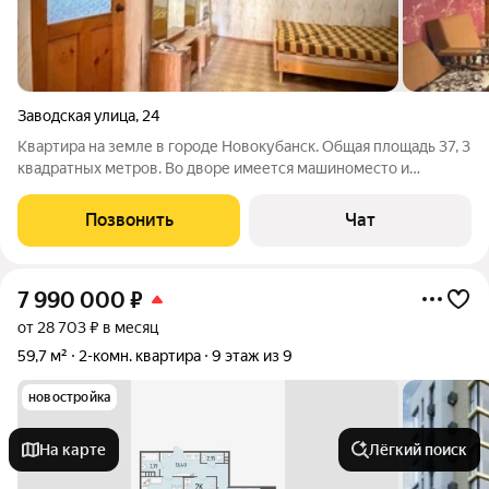
Заводская улица
,
24
Квартира на земле в городе Новокубанск. Общая площадь 37, 3
квадратных метров. Во дворе имеется машиноместо и
хозпостройки. Внутри квартиры просторная кухня, две
проходные комнаты, совмещенный санузел. В пешей
Позвонить
Чат
доступности от Вас есть: остановки
7 990 000
₽
от 28 703 ₽ в месяц
59,7 м²
2-комн. квартира
9 этаж из 9
новостройка
На карте
Лёгкий поиск