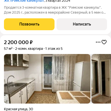
ЖК «Римские каникулы»
, 3 квартал 2024
Продается 3-комнатная квартира в ЖК "Римские каникулы".
Дом 2025 г., расположен в микрорайоне Северный, в 5 мин от
центра Армавира. ПРЕИМУЩЕСТВА: +три просторные светлые
комнаты +закрытый двор +обустроенная детская площадка
Позвонить
Написать
+собственный фонтан во
2 200 000
₽
57 м²
2-комн. квартира
1 этаж из 5
Красная улица
,
30