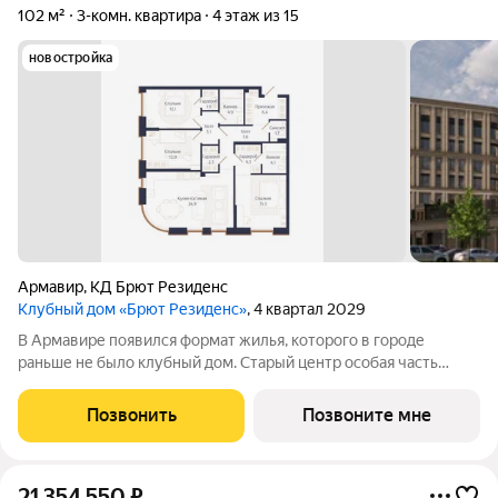
102 м²
3-комн. квартира
4 этаж из 15
новостройка
Армавир
,
КД Брют Резиденс
Клубный дом «Брют Резиденс»
, 4 квартал 2029
В Армавире появился формат жилья, которого в городе
раньше не было клубный дом. Старый центр особая часть
города: улицы с вековыми деревьями, старинные особняки,
скверы, театр и школы в пешей доступности. Район, который
Позвонить
Позвоните мне
сформировался десятилетиями
21 354 550
₽