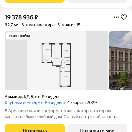
19 378 936
₽
92,7 м²
3-комн. квартира
5 этаж из 15
новостройка
Армавир
,
КД Брют Резиденс
Клубный дом «Брют Резиденс»
, 4 квартал 2029
В Армавире появился формат жилья, которого в городе
раньше не было клубный дом. Старый центр особая часть
города: улицы с вековыми деревьями, старинные особняки,
скверы, театр и школы в пешей доступности. Район, который
Позвонить
Позвоните мне