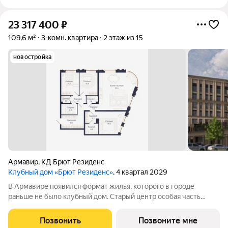
23 317 400
₽
109,6 м²
3-комн. квартира
2 этаж из 15
новостройка
Армавир
,
КД Брют Резиденс
Клубный дом «Брют Резиденс»
, 4 квартал 2029
В Армавире появился формат жилья, которого в городе
раньше не было клубный дом. Старый центр особая часть
города: улицы с вековыми деревьями, старинные особняки,
скверы, театр и школы в пешей доступности. Район, который
Позвонить
Позвоните мне
сформировался десятилетиями