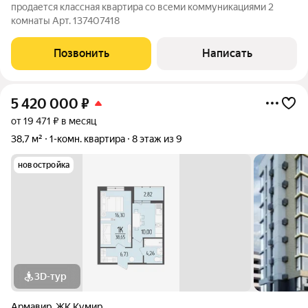
продается классная квартира со всеми коммуникациями 2
комнаты Арт. 137407418
Позвонить
Написать
5 420 000
₽
от 19 471 ₽ в месяц
38,7 м²
1-комн. квартира
8 этаж из 9
новостройка
3D-тур
Армавир
,
ЖК Кумир