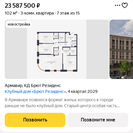
23 587 500
₽
102 м²
3-комн. квартира
7 этаж из 15
новостройка
Армавир
,
КД Брют Резиденс
Клубный дом «Брют Резиденс»
, 4 квартал 2029
В Армавире появился формат жилья, которого в городе
раньше не было клубный дом. Старый центр особая часть
города: улицы с вековыми деревьями, старинные особняки,
скверы, театр и школы в пешей доступности. Район, который
Позвонить
Позвоните мне
сформировался десятилетиями