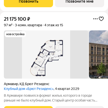
Позвонить
Позвоните мне
сформировался десятилетиями
21 175 100
₽
97 м²
3-комн. квартира
4 этаж из 15
новостройка
Армавир
,
КД Брют Резиденс
Клубный дом «Брют Резиденс»
, 4 квартал 2029
В Армавире появился формат жилья, которого в городе
раньше не было клубный дом. Старый центр особая часть
города: улицы с вековыми деревьями, старинные особняки,