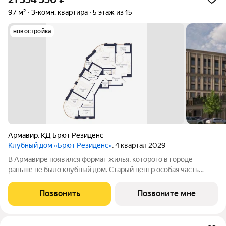
97 м²
3-комн. квартира
5 этаж из 15
новостройка
Армавир
,
КД Брют Резиденс
Клубный дом «Брют Резиденс»
, 4 квартал 2029
В Армавире появился формат жилья, которого в городе
раньше не было клубный дом. Старый центр особая часть
города: улицы с вековыми деревьями, старинные особняки,
скверы, театр и школы в пешей доступности. Район, который
Позвонить
Позвоните мне
сформировался десятилетиями