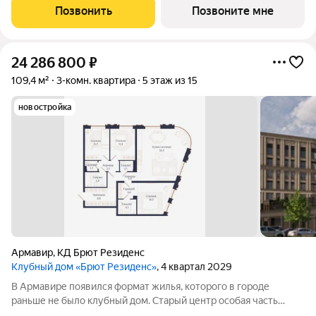
скверы, театр и школы в пешей доступности. Район, который
Позвонить
Позвоните мне
сформировался десятилетиями
24 286 800
₽
109,4 м²
3-комн. квартира
5 этаж из 15
новостройка
Армавир
,
КД Брют Резиденс
Клубный дом «Брют Резиденс»
, 4 квартал 2029
В Армавире появился формат жилья, которого в городе
раньше не было клубный дом. Старый центр особая часть
города: улицы с вековыми деревьями, старинные особняки,