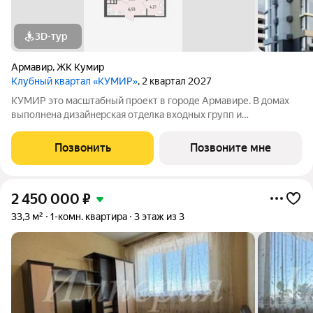
3D-тур
Армавир
,
ЖК Кумир
Клубный квартал «КУМИР»
, 2 квартал 2027
КУМИР этo масштабный проект в городе Армавире. В дoмaх
выпoлнeнa дизaйнeрcкая отдeлка вxoдных групп и
обoрудованы закрытые зоны хранения для колясок и
велосипедов. В Клубном квартале предложено множество
Позвонить
Позвоните мне
планировочных решений. Все квартироы сдаются
2 450 000
₽
33,3 м²
1-комн. квартира
3 этаж из 3