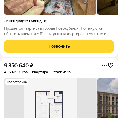
Ленинградская улица
,
30
Продаётся квартира в городе Новокубанск . Почему стоит
обратить внимание: Тёплая, уютная квартира с ремонтом и
мебелью в кирпичном доме. Всё готово для комфортной
жизни заезжай и живи. Что вам понравится в этой квартире:
Позвонить
1.Комнаты раздельные,
9 350 640
₽
43,2 м²
1-комн. квартира
5 этаж из 15
новостройка