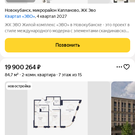
Новокубанск
,
микрорайон Капланово
,
ЖК Эво
Квартал «ЭВО»
, 4 квартал 2027
ЖК ЭВО Жилой комплекс «ЭВО» в Новокубанске - это проект в
стиле международного модерна с элементами скандинавского
стиля.Комплекс воплощает комфорт и размеренность
загородной жизни при сохранении современных городских
Позвонить
стандартов. Четырёхэтажная
19 900 264
₽
84,7 м²
2-комн. квартира
7 этаж из 15
новостройка