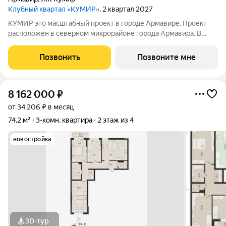
Клубный квартал «КУМИР»
, 2 квартал 2027
КУМИР этo масштабный проект в городе Армавире. Проект
расположен в северном микрорайоне города Армавира. В
клубном квартале КУМИР собственная инфраструктура.
Детский сад на 250 мест, школа на 500 мест, продуктовые
Позвонить
Позвоните мне
магазины, кофейни, бытовые услуги и
8 162 000
₽
от 34 206 ₽ в месяц
74,2 м²
3-комн. квартира
2 этаж из 4
новостройка
3D-тур