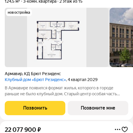
124,5 м²
3-комн. квартира
2 этаж из 15
новостройка
Армавир
,
КД Брют Резиденс
Клубный дом «Брют Резиденс»
, 4 квартал 2029
В Армавире появился формат жилья, которого в городе
раньше не было клубный дом. Старый центр особая часть
города: улицы с вековыми деревьями, старинные особняки,
скверы, театр и школы в пешей доступности. Район, который
Позвонить
Позвоните мне
сформировался десятилетиями
22 077 900
₽