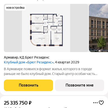
новостройка
Армавир
,
КД Брют Резиденс
Клубный дом «Брют Резиденс»
, 4 квартал 2029
В Армавире появился формат жилья, которого в городе
раньше не было клубный дом. Старый центр особая часть
города: улицы с вековыми деревьями, старинные особняки,
скверы, театр и школы в пешей доступности. Район, который
Позвонить
Позвоните мне
сформировался десятилетиями
25 335 750
₽