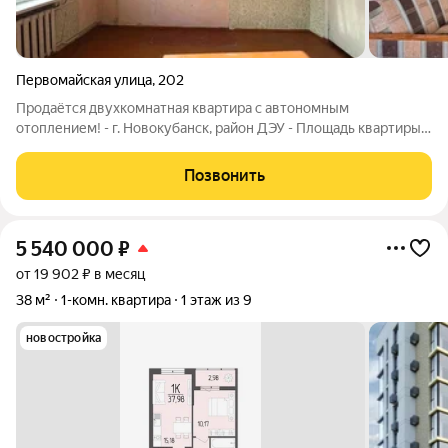
Первомайская улица
,
202
Продаётся двухкомнатная квартира с автономным
отоплением! - г. Новокубанск, район ДЭУ - Площадь квартиры:
51,6 м - Комнаты изолированные - Санузел раздельный -
Балкон - МПО, натяжные потолки - Газовая колонка на горячую
Позвонить
воду - Квартира расположена на
5 540 000
₽
от 19 902 ₽ в месяц
38 м²
1-комн. квартира
1 этаж из 9
новостройка