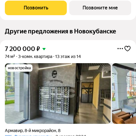
скверы, театр и школы в пешей доступности. Район, который
Позвонить
Позвоните мне
сформировался десятилетиями
Другие предложения в Новокубанске
7 200 000
₽
74 м²
3-комн. квартира
13 этаж из 14
новостройка
Армавир
,
8-й микрорайон
,
8