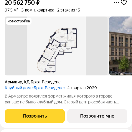
20 562 750
₽
97,5 м²
3-комн. квартира
2 этаж из 15
новостройка
Армавир
,
КД Брют Резиденс
Клубный дом «Брют Резиденс»
, 4 квартал 2029
В Армавире появился формат жилья, которого в городе
раньше не было клубный дом. Старый центр особая часть
города: улицы с вековыми деревьями, старинные особняки,
скверы, театр и школы в пешей доступности. Район, который
Позвонить
Позвоните мне
сформировался десятилетиями