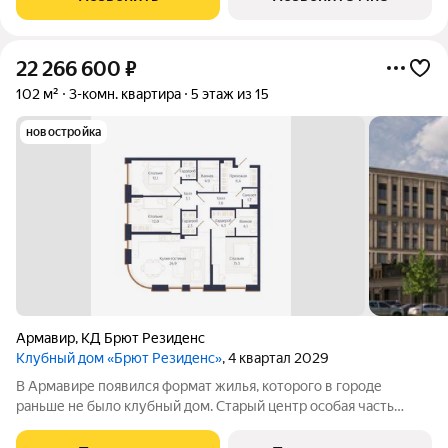
сформировался десятилетиями
22 266 600
₽
102 м²
3-комн. квартира
5 этаж из 15
новостройка
Армавир
,
КД Брют Резиденс
Клубный дом «Брют Резиденс»
, 4 квартал 2029
В Армавире появился формат жилья, которого в городе
раньше не было клубный дом. Старый центр особая часть
города: улицы с вековыми деревьями, старинные особняки,
скверы, театр и школы в пешей доступности. Район, который