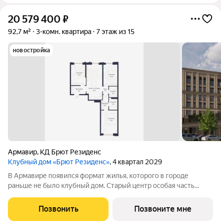
20 579 400
₽
92,7 м²
3-комн. квартира
7 этаж из 15
новостройка
Армавир
,
КД Брют Резиденс
Клубный дом «Брют Резиденс»
, 4 квартал 2029
В Армавире появился формат жилья, которого в городе
раньше не было клубный дом. Старый центр особая часть
города: улицы с вековыми деревьями, старинные особняки,
скверы, театр и школы в пешей доступности. Район, который
Позвонить
Позвоните мне
сформировался десятилетиями