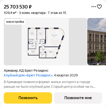
25 703 530
₽
109,4 м²
3-комн. квартира
7 этаж из 15
новостройка
Армавир
,
КД Брют Резиденс
Клубный дом «Брют Резиденс»
, 4 квартал 2029
В Армавире появился формат жилья, которого в городе
раньше не было клубный дом. Старый центр особая часть
города: улицы с вековыми деревьями, старинные особняки,
скверы, театр и школы в пешей доступности. Район, который
Позвонить
Позвоните мне
сформировался десятилетиями