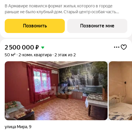
В Армавире появился формат жилья, которого в городе
раньше не было клубный дом. Старый центр особая часть
города: улицы с вековыми деревьями, старинные особняки,
скверы, театр и школы в пешей доступности. Район, который
Позвонить
Позвоните мне
сформировался десятилетиями
2 500 000
₽
50 м²
2-комн. квартира
2 этаж из 2
улица Мира
,
9