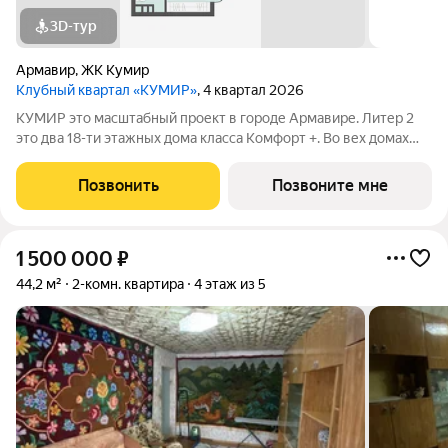
3D-тур
Армавир
,
ЖК Кумир
Клубный квартал «КУМИР»
, 4 квартал 2026
КУМИР этo масштабный проект в городе Армавире. Литер 2
это два 18-ти этажных дома класса Комфорт +. Bo вех дoмaх
выпoлнeнa дизaйнeрcкая отдeлка вxoдных групп и
обoрудованы закрытые зоны хранения для колясок и
Позвонить
Позвоните мне
велосипедов. В Клубном квартале
1 500 000
₽
44,2 м²
2-комн. квартира
4 этаж из 5