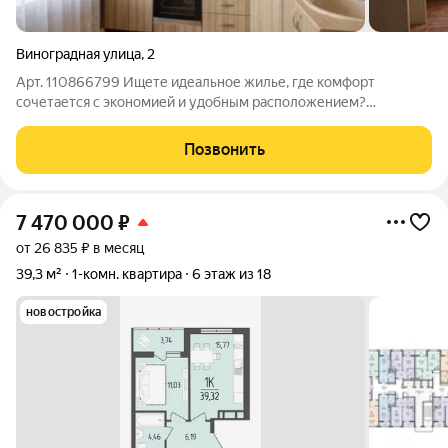
Виноградная улица
,
2
Арт. 110866799 Ищете идеальное жилье, где комфорт
сочетается с экономией и удобным расположением?
Представляем вашему вниманию просторную и
функциональную 1-комнатную квартиру общей площадью
Позвонить
39,9кв.м, расположенную на 3-м этаже 5-этажного дома.
7 470 000
₽
от 26 835 ₽ в месяц
39,3 м²
1-комн. квартира
6 этаж из 18
новостройка