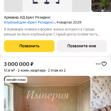
Армавир
,
КД Брют Резиденс
Клубный дом «Брют Резиденс»
, 4 квартал 2029
В Армавире появился формат жилья, которого в городе
раньше не было клубный дом. Старый центр особая часть
города: улицы с вековыми деревьями, старинные особняки,
скверы, театр и школы в пешей доступности. Район, который
Позвонить
Позвоните мне
сформировался десятилетиями
3 000 000
₽
51,6 м²
2-комн. квартира
2 этаж из 2
онлайн показ