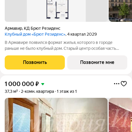
Армавир
,
КД Брют Резиденс
Клубный дом «Брют Резиденс»
, 4 квартал 2029
В Армавире появился формат жилья, которого в городе
раньше не было клубный дом. Старый центр особая часть
города: улицы с вековыми деревьями, старинные особняки,
скверы, театр и школы в пешей доступности. Район, который
Позвонить
Позвоните мне
сформировался десятилетиями
1 000 000
₽
37,3 м²
2-комн. квартира
1 этаж из 1