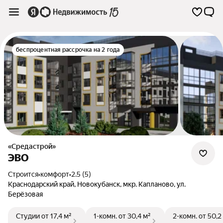
беспроцентная рассрочка на 2 года
«Средастрой»
ЭВО
Строится
•
комфорт
•
2.5 (5)
Краснодарский край
,
Новокубанск
,
мкр. Капланово
,
ул.
Берёзовая
Студии
от 17,4 м²
1-комн.
от 30,4 м²
2-комн.
от 50,2