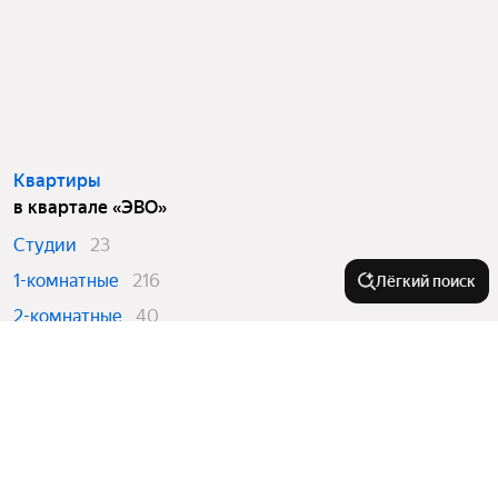
Квартиры
в квартале «ЭВО»
Студии
23
1-комнатные
216
Лёгкий поиск
2-комнатные
40
3-комнатные
34
Города в области
Ейск