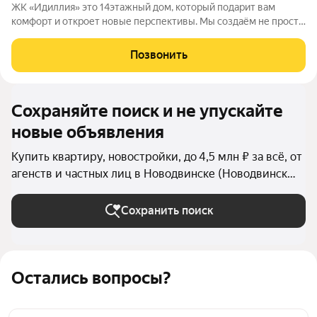
ЖК «Идиллия» это 14этажный дом, который подарит вам
комфорт и откроет новые перспективы. Мы создаём не просто
жильё, а пространство, где будет приятно жить и растить
семью. Вы сэкономите время на повседневных делах: вся
Позвонить
нужная инфраструктура
Сохраняйте поиск и не упускайте
новые объявления
Купить квартиру, новостройки, до 4,5 млн ₽ за всё, от
агенств и частных лиц в Новодвинске (Новодвинск
(городской округ))
Сохранить поиск
Остались вопросы?