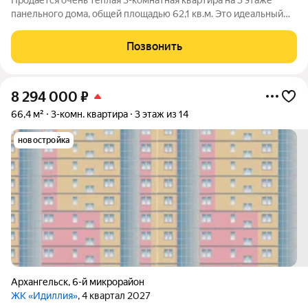
Продается очень теплая 3-комнатная квартира на 3 этаже
панельного дома, общей площадью 62,1 кв.м. Это идеальный
вариант для комфортной жизни! ПОДХОДИТ ПОД
АРКТИЧЕСКУЮ ИПОТЕКУ! Отличная планировка с
Позвонить
раздельными комнатами обеспечит вам уют и
8 294 000
₽
66,4 м²
3-комн. квартира
3 этаж из 14
новостройка
Архангельск
,
6-й микрорайон
ЖК «Идиллия»
, 4 квартал 2027