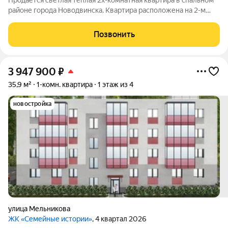
Продаётся светлая теплая 2х-комнатная квартира в спальном
районе города Новодвинска. Квартира расположена на 2-м
этаже панельного дома, комнаты раздельные, окна выходят на
две стороны. Квартира в жилом состоянии - установлены
Позвонить
стеклопакеты во всех
3 947 900
₽
35,9 м²
1-комн. квартира
1 этаж из 4
новостройка
улица Мельникова
ЖК «Семейные истории»
, 4 квартал 2026