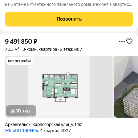
на 5 этаже 5-ти этажного панельного дома. Ремонт в квартире
был выполнен в 2019 году. Были произведены работы по
замене электрики, сантехники, всех коммуникаций, так же
Позвонить
были перебраны полы -
9 491 850
₽
70,3 м²
3-комн. квартира
2 этаж из 7
новостройка
3D-тур
Архангельск
,
Карпогорская улица
,
14к1
ЖК «ПОЛЯРИС»
, 4 квартал 2027