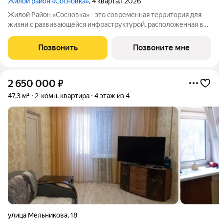
Жилой район «Сосновка»
, 4 квартал 2026
Жилой Район «Сосновка» - это современная территория для
жизни с развивающейся инфраструктурой, расположенная в
продолжении Московского проспекта в Архангельске. Жилой
район состоит из 13-ти разновысотных жилых комплексов. На
Позвонить
Позвоните мне
его территории будут
2 650 000
₽
47,3 м²
2-комн. квартира
4 этаж из 4
улица Мельникова
,
18