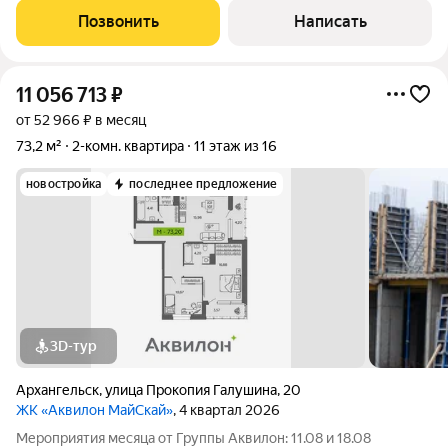
современного жилого дома. Отличный вариант для тех, кто
Позвонить
Написать
хочет выполнить финишную отделку
11 056 713
₽
от 52 966 ₽ в месяц
73,2 м²
2-комн. квартира
11 этаж из 16
новостройка
последнее предложение
3D-тур
Архангельск
,
улица Прокопия Галушина
,
20
ЖК «Аквилон МайСкай»
, 4 квартал 2026
Мероприятия месяца от Группы Аквилон: 11.08 и 18.08