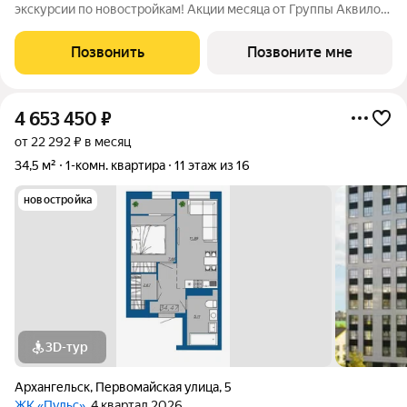
экскурсии по новостройкам! Акции месяца от Группы Аквилон:
Квартира за 0 . Рассрочка на ПЕРВЫЙ ВЗНОС! СКИДКИ до 1,6
млн !Арктическая ипотека. ПСК: 18,32-21,9%. Ставка 1%!
Позвонить
Позвоните мне
Семейная ипотека. ПСК:
4 653 450
₽
от 22 292 ₽ в месяц
34,5 м²
1-комн. квартира
11 этаж из 16
новостройка
3D-тур
Архангельск
,
Первомайская улица
,
5
ЖК «Пульс»
, 4 квартал 2026