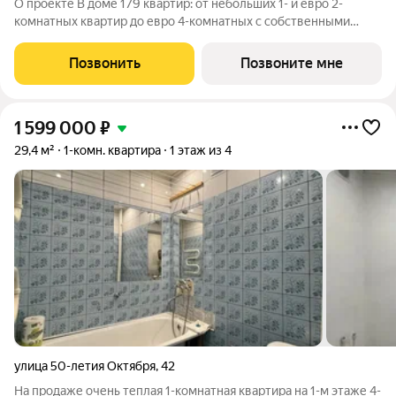
О проекте В доме 179 квартир: от небольших 1- и евро 2-
комнатных квартир до евро 4-комнатных с собственными
палисадником или террасой все они органично объединены в
единую зеленую среду. Детская площадка Видеонаблюдение
Позвонить
Позвоните мне
Спортивная площадка
1 599 000
₽
29,4 м²
1-комн. квартира
1 этаж из 4
улица 50-летия Октября
,
42
На продаже очень теплая 1-комнатная квартира на 1-м этаже 4-