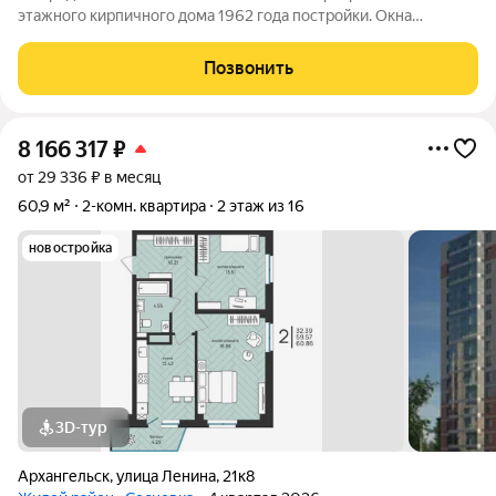
этажного кирпичного дома 1962 года постройки. Окна
квартиры выходят во двор, санузел совмещен. Состояние
квартиры - удовлетворительное. Район с развитой
Позвонить
инфраструктурой: В шаговой
8 166 317
₽
от 29 336 ₽ в месяц
60,9 м²
2-комн. квартира
2 этаж из 16
новостройка
3D-тур
Архангельск
,
улица Ленина
,
21к8