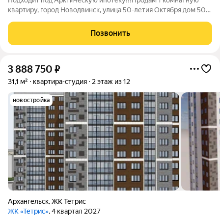
Подходит под Арктическую ипотеку!!!Продам 1 комнатную
квартиру, город Новодвинск, улица 50-летия Октября дом 50
корпус 2, общая площадь 17,8 кв.м, 3 этаж. Аккуратный ремонт,
очень теплая, раздельный санузел, счетчики, оставим новый
Позвонить
кухонный гарнитур.
3 888 750
₽
31,1 м²
квартира-студия
2 этаж из 12
новостройка
Архангельск
,
ЖК Тетрис
ЖК «Тетрис»
, 4 квартал 2027