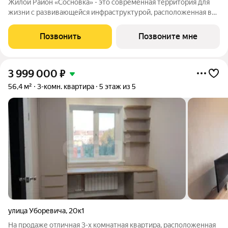
Жилой Район «Сосновка» - это современная территория для
жизни с развивающейся инфраструктурой, расположенная в
продолжении Московского проспекта в Архангельске. Жилой
район состоит из 13-ти разновысотных жилых комплексов. На
Позвонить
Позвоните мне
его территории будут
3 999 000
₽
56,4 м²
3-комн. квартира
5 этаж из 5
улица Уборевича
,
20к1
На продаже отличная 3-х комнатная квартира, расположенная