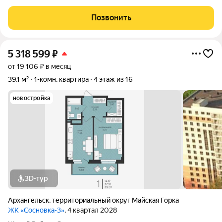
обновлёнными фасадами, санузел совмещённый, отделан
кафельной плиткой. Застеклённый и утеплённый балкон Окна
Позвонить
выходят на одну сторону,
5 318 599
₽
от 19 106 ₽ в месяц
39,1 м²
1-комн. квартира
4 этаж из 16
новостройка
3D-тур
Архангельск
,
территориальный округ Майская Горка
ЖК «Сосновка-3»
, 4 квартал 2028