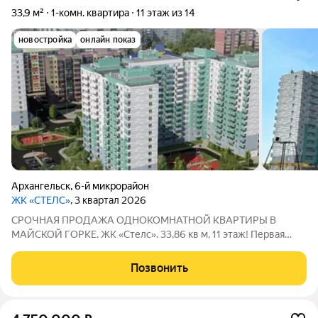
33,9 м²
1-комн. квартира
11 этаж из 14
новостройка
онлайн показ
Архангельск
,
6-й микрорайон
ЖК «СТЕЛС»
, 3 квартал 2026
СРОЧНАЯ ПРОДАЖА ОДНОКОМНАТНОЙ КВАРТИРЫ В
МАЙСКОЙ ГОРКЕ. ЖК «Стелс». 33,86 кв м, 11 этаж! Первая
линия Московского проспекта! Подходит под семейную
ипотеку! Развитая инфраструктура! Рядом два детских сада
Позвонить
«Сиверко» и «Веснушка», Архангельская школа