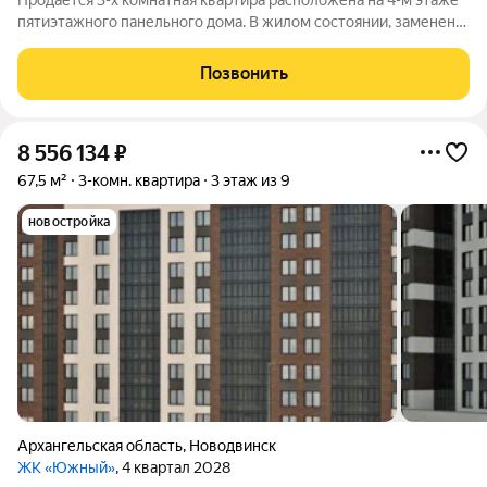
Продается 3-х комнатная квартира расположена на 4-м этаже
пятиэтажного панельного дома. В жилом состоянии, заменены
все окна, застеклен балкон, заменены трубы. Дом расположен
в районе с развитой инфраструктурой - в шаговой
Позвонить
доступности школа, детский
8 556 134
₽
67,5 м²
3-комн. квартира
3 этаж из 9
новостройка
Архангельская область
,
Новодвинск
ЖК «Южный»
, 4 квартал 2028