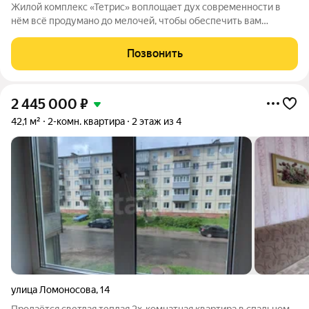
Жилой комплекс «Тетрис» воплощает дух современности в
нём всё продумано до мелочей, чтобы обеспечить вам
максимальный комфорт. Комплекс располагается в удобном
месте: рядом есть детские сады, школы и магазины, а также
Позвонить
хорошо налажено транспортное
2 445 000
₽
42,1 м²
2-комн. квартира
2 этаж из 4
улица Ломоносова
,
14