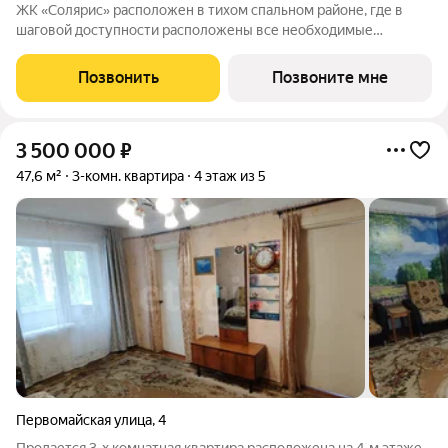
ЖК «Солярис» расположен в тихом спальном районе, где в
шаговой доступности расположены все необходимые
объекты: 2 новых детских сада, школа, магазин, спортивный
комплекс и фитнес-зал. В доме две составные части:
Позвонить
Позвоните мне
малоэтажная и, как мы ее назвали,
3 500 000
₽
47,6 м²
3-комн. квартира
4 этаж из 5
Первомайская улица
,
4