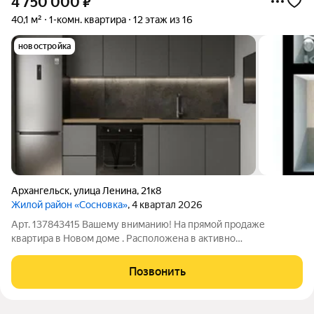
4 750 000
₽
40,1 м²
1-комн. квартира
12 этаж из 16
новостройка
Архангельск
,
улица Ленина
,
21к8
Жилой район «Сосновка»
, 4 квартал 2026
Арт. 137843415 Вашему вниманию! На прямой продаже
квартира в Новом доме . Расположена в активно
развивающимся районе города Майская горка . Площадь
-40,1м2 кухня -12м2 комната -16м2 Видовой этаж 12 из 16
Позвонить
Просторная лоджия. Для экономии времени и