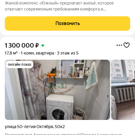
Жилой комплекс «Южный» предлагает жильё, которое
отвечает современным требованиям комфорта и
безопасности. В комплексе предусмотрены: окна с
панорамным видом высотой 1,8 метра; застеклённые лоджии и
Позвонить
балконы; система видеонаблюдения, к которой
1 300 000
₽
17,8 м²
1-комн. квартира
3 этаж из 5
онлайн показ
улица 50-летия Октября
,
50к2