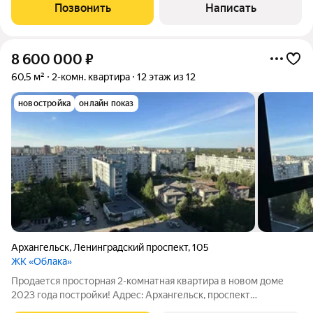
полноценную 2-комнатную квартиру Остаётся практически
Позвонить
Написать
вся мебель и бытовая
8 600 000
₽
60,5 м²
2-комн. квартира
12 этаж из 12
новостройка
онлайн показ
Архангельск
,
Ленинградский проспект
,
105
ЖК «Облака»
Продается просторная 2-комнатная квартира в новом доме
2023 года постройки! Адрес: Архангельск, проспект
Ленинградский, д. 105 Квартира расположена на 12 этаже