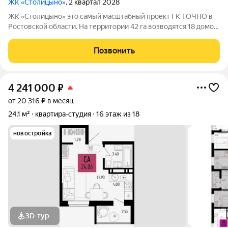
ЖК «Столицыно»
, 2 квартал 2028
ЖК «Столицыно» это самый масштабный проект ГК ТОЧНО в
Ростовской области. На территории 42 га возводятся 18 домов
переменной этажности, школа на 1300 мест, два детских сада
на 600 мест, медицинский центр, парк 8,4 га и фитнес-центр с
Позвонить
бассейном.
4 241 000
₽
от 20 316 ₽ в месяц
24,1 м²
квартира-студия
16 этаж из 18
новостройка
3D-тур