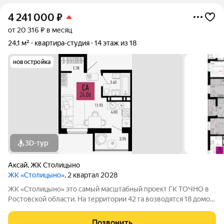
4 241 000
₽
от 20 316 ₽ в месяц
24,1 м²
квартира-студия
14 этаж из 18
новостройка
3D-тур
Аксай
,
ЖК Столицыно
ЖК «Столицыно»
, 2 квартал 2028
ЖК «Столицыно» это самый масштабный проект ГК ТОЧНО в
Ростовской области. На территории 42 га возводятся 18 домов
переменной этажности, школа на 1300 мест, два детских сада
на 600 мест, медицинский центр, парк 8,4 га и фитнес-центр с
Позвонить