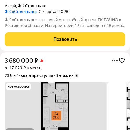
Аксай
,
ЖК Столицыно
ЖК «Столицыно»
, 2 квартал 2028
ЖК «Столицыно» это самый масштабный проект ГК ТОЧНО в
Ростовской области. На территории 42 га возводятся 18 домов
переменной этажности, школа на 1300 мест, два детских сада
на 600 мест, медицинский центр, парк 8,4 га и фитнес-центр с
Позвонить
бассейном.
3 680 000
₽
от 17 629 ₽ в месяц
23,5 м²
квартира-студия
3 этаж из 16
новостройка