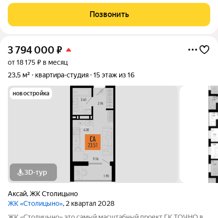
переменной этажности, школа на 1300 мест, два детских сада
на 600 мест, медицинский центр, парк 8,4 га и фитнес-центр с
Позвонить
бассейном.
3 794 000
₽
от 18 175 ₽ в месяц
23,5 м²
квартира-студия
15 этаж из 16
новостройка
3D-тур
Аксай
,
ЖК Столицыно
ЖК «Столицыно»
, 2 квартал 2028
ЖК «Столицыно» это самый масштабный проект ГК ТОЧНО в