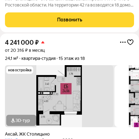
Ростовской области. На территории 42 га возводятся 18 домов
переменной этажности, школа на 1300 мест, два детских сада
на 600 мест, медицинский центр, парк 8,4 га и фитнес-центр с
Позвонить
бассейном.
4 241 000
₽
от 20 316 ₽ в месяц
24,1 м²
квартира-студия
15 этаж из 18
новостройка
3D-тур
Аксай
,
ЖК Столицыно