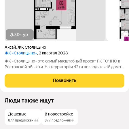
3D-тур
Аксай
,
ЖК Столицыно
ЖК «Столицыно»
, 2 квартал 2028
ЖК «Столицыно» это самый масштабный проект ГК ТОЧНО в
Ростовской области. На территории 42 га возводятся 18 домов
переменной этажности, школа на 1300 мест, два детских сада
на 600 мест, медицинский центр, парк 8,4 га и фитнес-центр с
Позвонить
бассейном.
Люди также ищут
Дешевые
В новостройке
877 предложений
877 предложений