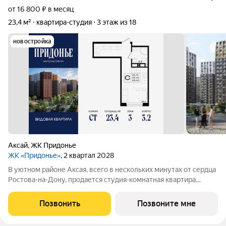
от 16 800 ₽ в месяц
23,4 м²
квартира-студия
3 этаж из 18
новостройка
Аксай
,
ЖК Придонье
ЖК «Придонье»
, 2 квартал 2028
В уютном районе Аксая, всего в нескольких минутах от сердца
Ростова-на-Дону, продается студия-комнатная квартира
площадью 23.4 кв. м, на 3 этаже 18-этажного дома №3.2.
Квартира находится в жилом микрорайоне комфорт-класса
Позвонить
Позвоните мне
«Придонье» от ГК «ССК». О