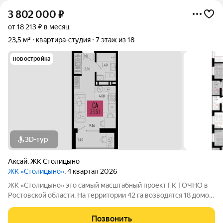
3 802 000
₽
от 18 213 ₽ в месяц
23,5 м²
квартира-студия
7 этаж из 18
новостройка
3D-тур
Аксай
,
ЖК Столицыно
ЖК «Столицыно»
, 4 квартал 2026
ЖК «Столицыно» это самый масштабный проект ГК ТОЧНО в
Ростовской области. На территории 42 га возводятся 18 домов
переменной этажности, школа на 1300 мест, два детских сада
на 600 мест, медицинский центр, парк 8,4 га и фитнес-центр с
Позвонить