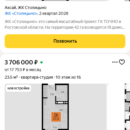
Аксай
,
ЖК Столицыно
ЖК «Столицыно»
, 2 квартал 2028
ЖК «Столицыно» это самый масштабный проект ГК ТОЧНО в
Ростовской области. На территории 42 га возводятся 18 домов
переменной этажности, школа на 1300 мест, два детских сада
на 600 мест, медицинский центр, парк 8,4 га и фитнес-центр с
Позвонить
бассейном.
3 706 000
₽
от 17 753 ₽ в месяц
23,5 м²
квартира-студия
10 этаж из 16
новостройка