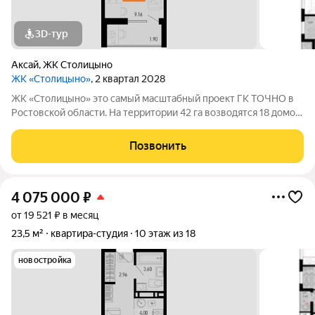
3D-тур
Аксай
,
ЖК Столицыно
ЖК «Столицыно»
, 2 квартал 2028
ЖК «Столицыно» это самый масштабный проект ГК ТОЧНО в
Ростовской области. На территории 42 га возводятся 18 домов
переменной этажности, школа на 1300 мест, два детских сада
на 600 мест, медицинский центр, парк 8,4 га и фитнес-центр с
Позвонить
бассейном.
4 075 000
₽
от 19 521 ₽ в месяц
23,5 м²
квартира-студия
10 этаж из 18
новостройка