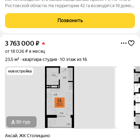
Ростовской области. На территории 42 га возводятся 18 домов
переменной этажности, школа на 1300 мест, два детских сада
на 600 мест, медицинский центр, парк 8,4 га и фитнес-центр с
Позвонить
бассейном.
3 763 000
₽
от 18 026 ₽ в месяц
23,5 м²
квартира-студия
10 этаж из 16
новостройка
3D-тур
Аксай
,
ЖК Столицыно