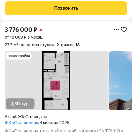
переменной этажности, школа на 1300 мест, два детских сада
на 600 мест, медицинский центр, парк 8,4 га и фитнес-центр с
Позвонить
бассейном.
3 776 000
₽
от 18 089 ₽ в месяц
23,5 м²
квартира-студия
2 этаж из 18
новостройка
3D-тур
Аксай
,
ЖК Столицыно
ЖК «Столицыно»
, 4 квартал 2026
ЖК «Столицыно» это самый масштабный проект ГК ТОЧНО в