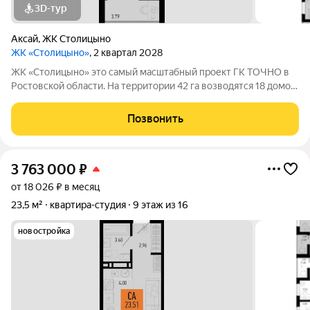
3D-тур
Аксай
,
ЖК Столицыно
ЖК «Столицыно»
, 2 квартал 2028
ЖК «Столицыно» это самый масштабный проект ГК ТОЧНО в
Ростовской области. На территории 42 га возводятся 18 домов
переменной этажности, школа на 1300 мест, два детских сада
на 600 мест, медицинский центр, парк 8,4 га и фитнес-центр с
Позвонить
бассейном.
3 763 000
₽
от 18 026 ₽ в месяц
23,5 м²
квартира-студия
9 этаж из 16
новостройка