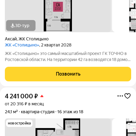
3D-тур
Аксай
,
ЖК Столицыно
ЖК «Столицыно»
, 2 квартал 2028
ЖК «Столицыно» это самый масштабный проект ГК ТОЧНО в
Ростовской области. На территории 42 га возводятся 18 домов
переменной этажности, школа на 1300 мест, два детских сада
на 600 мест, медицинский центр, парк 8,4 га и фитнес-центр с
Позвонить
бассейном.
4 241 000
₽
от 20 316 ₽ в месяц
24,1 м²
квартира-студия
16 этаж из 18
новостройка