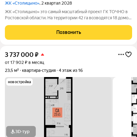
ЖК «Столицыно»
, 2 квартал 2028
ЖК «Столицыно» это самый масштабный проект ГК ТОЧНО в
Ростовской области. На территории 42 га возводятся 18 домов
переменной этажности, школа на 1300 мест, два детских сада
на 600 мест, медицинский центр, парк 8,4 га и фитнес-центр с
Позвонить
бассейном.
3 737 000
₽
от 17 902 ₽ в месяц
23,5 м²
квартира-студия
4 этаж из 16
новостройка
3D-тур