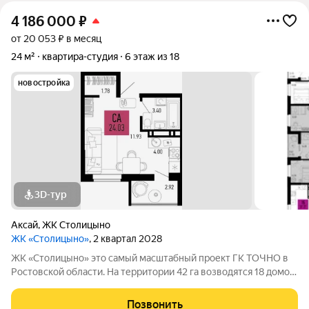
4 186 000
₽
от 20 053 ₽ в месяц
24 м²
квартира-студия
6 этаж из 18
новостройка
3D-тур
Аксай
,
ЖК Столицыно
ЖК «Столицыно»
, 2 квартал 2028
ЖК «Столицыно» это самый масштабный проект ГК ТОЧНО в
Ростовской области. На территории 42 га возводятся 18 домов
переменной этажности, школа на 1300 мест, два детских сада
на 600 мест, медицинский центр, парк 8,4 га и фитнес-центр с
Позвонить