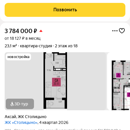
переменной этажности, школа на 1300 мест, два детских сада
на 600 мест, медицинский центр, парк 8,4 га и фитнес-центр с
Позвонить
бассейном.
3 784 000
₽
от 18 127 ₽ в месяц
23,1 м²
квартира-студия
2 этаж из 18
новостройка
3D-тур
Аксай
,
ЖК Столицыно
ЖК «Столицыно»
, 4 квартал 2026