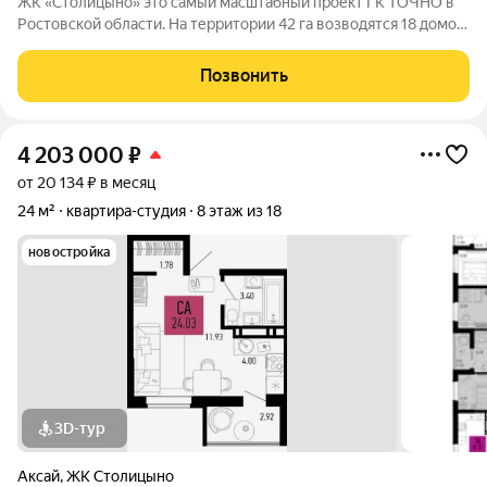
ЖК «Столицыно» это самый масштабный проект ГК ТОЧНО в
Ростовской области. На территории 42 га возводятся 18 домов
переменной этажности, школа на 1300 мест, два детских сада
на 600 мест, медицинский центр, парк 8,4 га и фитнес-центр с
Позвонить
бассейном.
4 203 000
₽
от 20 134 ₽ в месяц
24 м²
квартира-студия
8 этаж из 18
новостройка
3D-тур
Аксай
,
ЖК Столицыно