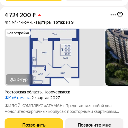
4 724 200
₽
41,1 м²
1-комн. квартира
1 этаж из 9
новостройка
3D-тур
Ростовская область
,
Новочеркасск
ЖК «Атаман»
, 2 квартал 2027
ЖИЛОЙ КОМПЛЕКС «АТАМАН» Представляет собой два
монолитно-кирпичных корпуса с просторными квартирами
под индивидуальное отопление с предчистовой отделкой. На
территории организовано озеленение, детские и спортивные
Позвонить
Позвоните мне