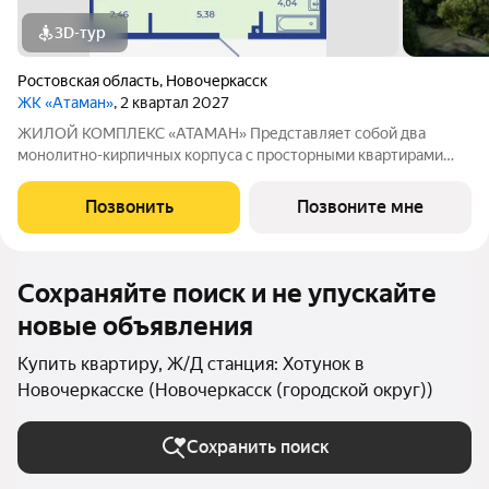
3D-тур
Ростовская область
,
Новочеркасск
ЖК «Атаман»
, 2 квартал 2027
ЖИЛОЙ КОМПЛЕКС «АТАМАН» Представляет собой два
монолитно-кирпичных корпуса с просторными квартирами
под индивидуальное отопление с предчистовой отделкой. На
территории организовано озеленение, детские и спортивные
Позвонить
Позвоните мне
площадки с зонами для отдыха. Рядом
Сохраняйте поиск и не упускайте
новые объявления
Купить квартиру, Ж/Д станция: Хотунок в
Новочеркасске (Новочеркасск (городской округ))
Сохранить поиск