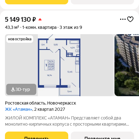
площадки с зонами для отдыха. Рядом
5 149 130
₽
43,3 м²
1-комн. квартира
3 этаж из 9
новостройка
3D-тур
Ростовская область
,
Новочеркасск
ЖК «Атаман»
, 2 квартал 2027
ЖИЛОЙ КОМПЛЕКС «АТАМАН» Представляет собой два
монолитно-кирпичных корпуса с просторными квартирами
под индивидуальное отопление с предчистовой отделкой. На
территории организовано озеленение, детские и спортивные
Позвонить
Позвоните мне