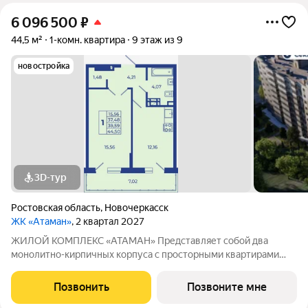
6 096 500
₽
44,5 м²
1-комн. квартира
9 этаж из 9
новостройка
3D-тур
Ростовская область
,
Новочеркасск
ЖК «Атаман»
, 2 квартал 2027
ЖИЛОЙ КОМПЛЕКС «АТАМАН» Представляет собой два
монолитно-кирпичных корпуса с просторными квартирами
под индивидуальное отопление с предчистовой отделкой. На
территории организовано озеленение, детские и спортивные
Позвонить
Позвоните мне
площадки с зонами для отдыха. Рядом