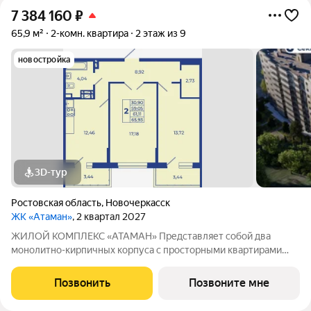
7 384 160
₽
65,9 м²
2-комн. квартира
2 этаж из 9
новостройка
3D-тур
Ростовская область
,
Новочеркасск
ЖК «Атаман»
, 2 квартал 2027
ЖИЛОЙ КОМПЛЕКС «АТАМАН» Представляет собой два
монолитно-кирпичных корпуса с просторными квартирами
под индивидуальное отопление с предчистовой отделкой. На
территории организовано озеленение, детские и спортивные
Позвонить
Позвоните мне
площадки с зонами для отдыха. Рядом