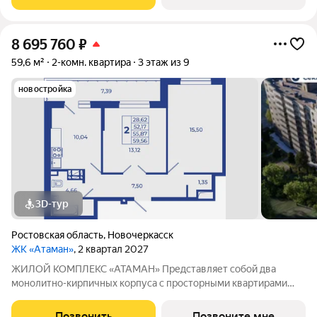
площадки с зонами для отдыха. Рядом
8 695 760
₽
59,6 м²
2-комн. квартира
3 этаж из 9
новостройка
3D-тур
Ростовская область
,
Новочеркасск
ЖК «Атаман»
, 2 квартал 2027
ЖИЛОЙ КОМПЛЕКС «АТАМАН» Представляет собой два
монолитно-кирпичных корпуса с просторными квартирами
под индивидуальное отопление с предчистовой отделкой. На
территории организовано озеленение, детские и спортивные
Позвонить
Позвоните мне