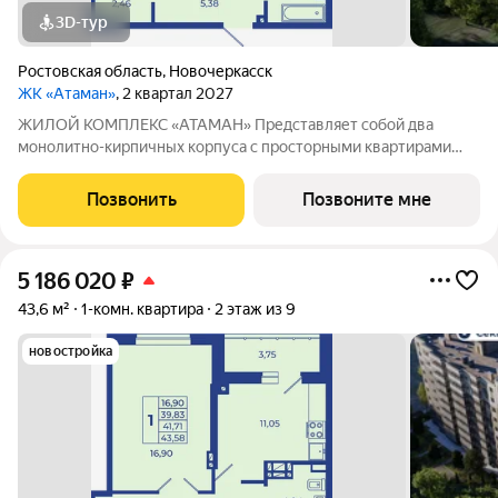
3D-тур
Ростовская область
,
Новочеркасск
ЖК «Атаман»
, 2 квартал 2027
ЖИЛОЙ КОМПЛЕКС «АТАМАН» Представляет собой два
монолитно-кирпичных корпуса с просторными квартирами
под индивидуальное отопление с предчистовой отделкой. На
территории организовано озеленение, детские и спортивные
Позвонить
Позвоните мне
площадки с зонами для отдыха. Рядом
5 186 020
₽
43,6 м²
1-комн. квартира
2 этаж из 9
новостройка