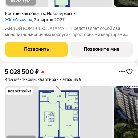
3D-тур
Ростовская область
,
Новочеркасск
ЖК «Атаман»
, 2 квартал 2027
ЖИЛОЙ КОМПЛЕКС «АТАМАН» Представляет собой два
монолитно-кирпичных корпуса с просторными квартирами
под индивидуальное отопление с предчистовой отделкой. На
территории организовано озеленение, детские и спортивные
Позвонить
Позвоните мне
площадки с зонами для отдыха. Рядом
5 028 500
₽
44,5 м²
1-комн. квартира
7 этаж из 9
новостройка