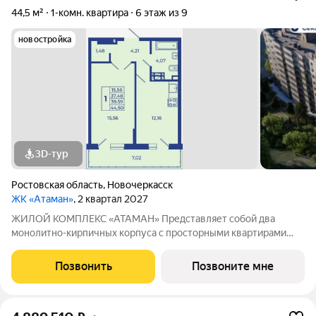
44,5 м²
1-комн. квартира
6 этаж из 9
новостройка
3D-тур
Ростовская область
,
Новочеркасск
ЖК «Атаман»
, 2 квартал 2027
ЖИЛОЙ КОМПЛЕКС «АТАМАН» Представляет собой два
монолитно-кирпичных корпуса с просторными квартирами
под индивидуальное отопление с предчистовой отделкой. На
территории организовано озеленение, детские и спортивные
Позвонить
Позвоните мне
площадки с зонами для отдыха. Рядом