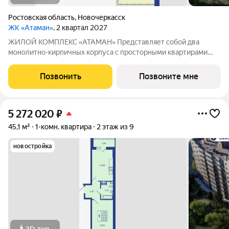
Ростовская область
,
Новочеркасск
ЖК «Атаман»
, 2 квартал 2027
ЖИЛОЙ КОМПЛЕКС «АТАМАН» Представляет собой два
монолитно-кирпичных корпуса с просторными квартирами
под индивидуальное отопление с предчистовой отделкой. На
территории организовано озеленение, детские и спортивные
Позвонить
Позвоните мне
площадки с зонами для отдыха. Рядом
5 272 020
₽
45,1 м²
1-комн. квартира
2 этаж из 9
новостройка