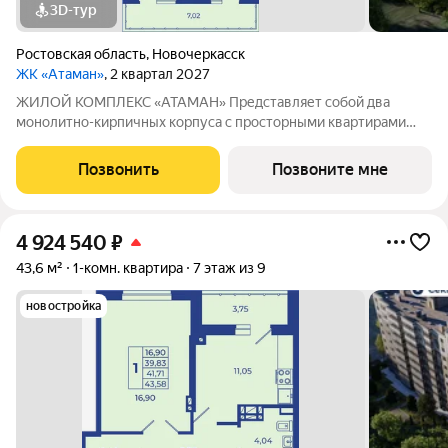
3D-тур
Ростовская область
,
Новочеркасск
ЖК «Атаман»
, 2 квартал 2027
ЖИЛОЙ КОМПЛЕКС «АТАМАН» Представляет собой два
монолитно-кирпичных корпуса с просторными квартирами
под индивидуальное отопление с предчистовой отделкой. На
территории организовано озеленение, детские и спортивные
Позвонить
Позвоните мне
площадки с зонами для отдыха. Рядом
4 924 540
₽
43,6 м²
1-комн. квартира
7 этаж из 9
новостройка