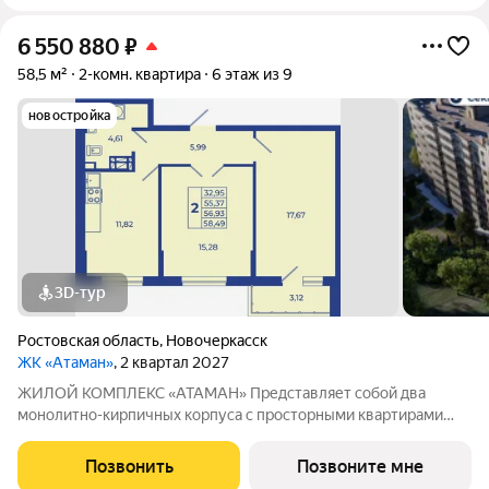
6 550 880
₽
58,5 м²
2-комн. квартира
6 этаж из 9
новостройка
3D-тур
Ростовская область
,
Новочеркасск
ЖК «Атаман»
, 2 квартал 2027
ЖИЛОЙ КОМПЛЕКС «АТАМАН» Представляет собой два
монолитно-кирпичных корпуса с просторными квартирами
под индивидуальное отопление с предчистовой отделкой. На
территории организовано озеленение, детские и спортивные
Позвонить
Позвоните мне
площадки с зонами для отдыха. Рядом