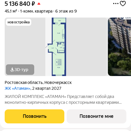
5 136 840
₽
45,1 м²
1-комн. квартира
6 этаж из 9
новостройка
3D-тур
Ростовская область
,
Новочеркасск
ЖК «Атаман»
, 2 квартал 2027
ЖИЛОЙ КОМПЛЕКС «АТАМАН» Представляет собой два
монолитно-кирпичных корпуса с просторными квартирами
под индивидуальное отопление с предчистовой отделкой. На
территории организовано озеленение, детские и спортивные
Позвонить
Позвоните мне
площадки с зонами для отдыха. Рядом