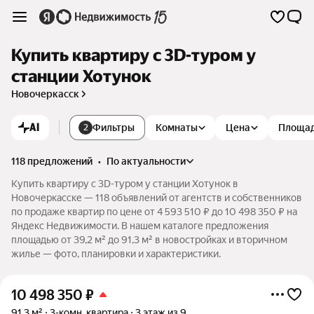
Купить квартиру c 3D-туром у
станции Хотунок
Новочеркасск
AI
Фильтры
Комнаты
Цена
Площа
2
118 предложений
•
по актуальности
Купить квартиру c 3D-туром у станции Хотунок в
Новочеркасске — 118 объявлений от агентств и собственников
по продаже квартир по цене от 4 593 510 ₽ до 10 498 350 ₽ на
Яндекс Недвижимости. В нашем каталоге предложения
площадью от 39,2 м² до 91,3 м² в новостройках и вторичном
жилье — фото, планировки и характеристики.
10 498 350
₽
91,3 м²
3-комн. квартира
3 этаж из 9