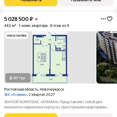
площадки с зонами для отдыха. Рядом
5 028 500
₽
44,5 м²
1-комн. квартира
8 этаж из 9
новостройка
3D-тур
Ростовская область
,
Новочеркасск
ЖК «Атаман»
, 2 квартал 2027
ЖИЛОЙ КОМПЛЕКС «АТАМАН» Представляет собой два
монолитно-кирпичных корпуса с просторными квартирами
под индивидуальное отопление с предчистовой отделкой. На