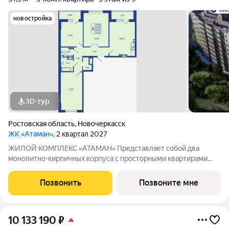
новостройка
3D-тур
Ростовская область
,
Новочеркасск
ЖК «Атаман»
, 2 квартал 2027
ЖИЛОЙ КОМПЛЕКС «АТАМАН» Представляет собой два
монолитно-кирпичных корпуса с просторными квартирами
под индивидуальное отопление с предчистовой отделкой. На
территории организовано озеленение, детские и спортивные
Позвонить
Позвоните мне
площадки с зонами для отдыха. Рядом
10 133 190
₽