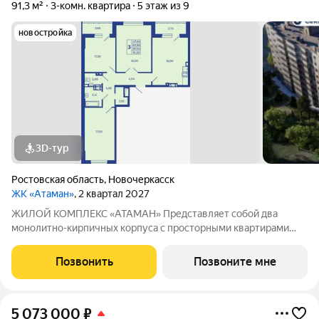
91,3 м²
3-комн. квартира
5 этаж из 9
новостройка
3D-тур
Ростовская область
,
Новочеркасск
ЖК «Атаман»
, 2 квартал 2027
ЖИЛОЙ КОМПЛЕКС «АТАМАН» Представляет собой два
монолитно-кирпичных корпуса с просторными квартирами
под индивидуальное отопление с предчистовой отделкой. На
территории организовано озеленение, детские и спортивные
Позвонить
Позвоните мне
площадки с зонами для отдыха. Рядом
5 073 000
₽