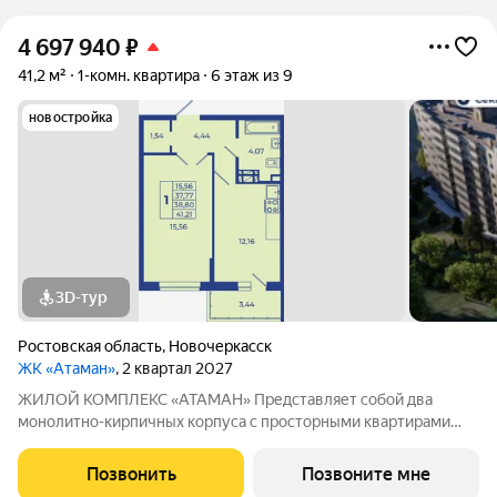
4 697 940
₽
41,2 м²
1-комн. квартира
6 этаж из 9
новостройка
3D-тур
Ростовская область
,
Новочеркасск
ЖК «Атаман»
, 2 квартал 2027
ЖИЛОЙ КОМПЛЕКС «АТАМАН» Представляет собой два
монолитно-кирпичных корпуса с просторными квартирами
под индивидуальное отопление с предчистовой отделкой. На
территории организовано озеленение, детские и спортивные
Позвонить
Позвоните мне
площадки с зонами для отдыха. Рядом