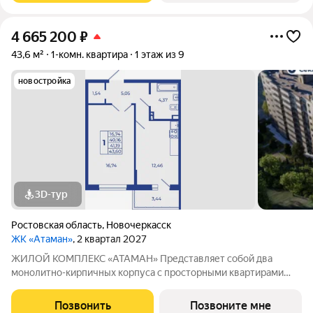
4 665 200
₽
43,6 м²
1-комн. квартира
1 этаж из 9
новостройка
3D-тур
Ростовская область
,
Новочеркасск
ЖК «Атаман»
, 2 квартал 2027
ЖИЛОЙ КОМПЛЕКС «АТАМАН» Представляет собой два
монолитно-кирпичных корпуса с просторными квартирами
под индивидуальное отопление с предчистовой отделкой. На
территории организовано озеленение, детские и спортивные
Позвонить
Позвоните мне