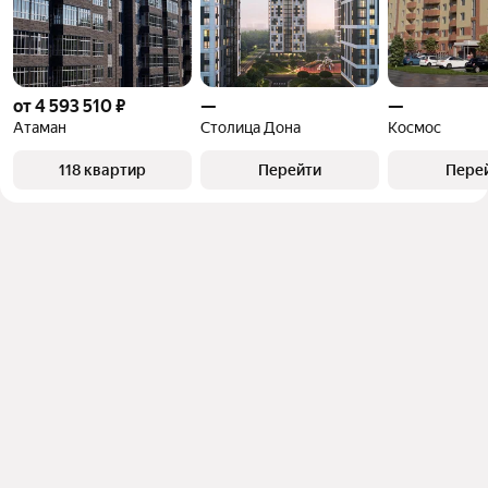
от 4 593 510 ₽
—
—
Атаман
Столица Дона
Космос
118 квартир
Перейти
Пере