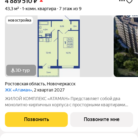
4 889 510
₽
43,3 м²
1-комн. квартира
7 этаж из 9
новостройка
3D-тур
Ростовская область
,
Новочеркасск
ЖК «Атаман»
, 2 квартал 2027
ЖИЛОЙ КОМПЛЕКС «АТАМАН» Представляет собой два
монолитно-кирпичных корпуса с просторными квартирами
под индивидуальное отопление с предчистовой отделкой. На
территории организовано озеленение, детские и спортивные
Позвонить
Позвоните мне
площадки с зонами для отдыха. Рядом