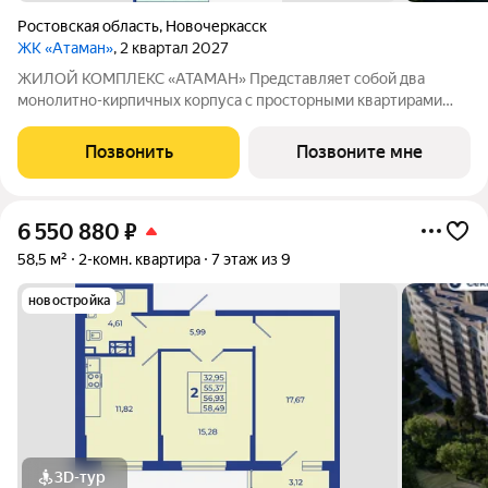
Ростовская область
,
Новочеркасск
ЖК «Атаман»
, 2 квартал 2027
ЖИЛОЙ КОМПЛЕКС «АТАМАН» Представляет собой два
монолитно-кирпичных корпуса с просторными квартирами
под индивидуальное отопление с предчистовой отделкой. На
территории организовано озеленение, детские и спортивные
Позвонить
Позвоните мне
площадки с зонами для отдыха. Рядом
6 550 880
₽
58,5 м²
2-комн. квартира
7 этаж из 9
новостройка
3D-тур