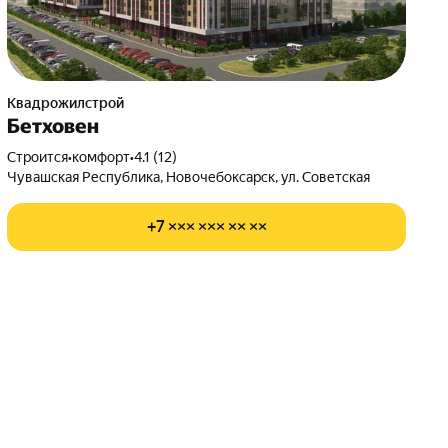
Квадрожилстрой
Бетховен
Строится
•
комфорт
•
4.1 (12)
Чувашская Республика, Новочебоксарск, ул. Советская
+7 ××× ××× ×× ××