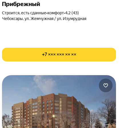
Прибрежный
Строится, есть сданные
•
комфорт
•
4.2 (43)
Чебоксары, ул. Жемчужная / ул. Изумрудная
+7 ××× ××× ×× ××