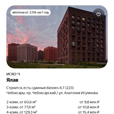
ипотека от 2.5% на 1 год
ИСКО-Ч
Ялав
Строится, есть сданные
•
бизнес
•
4.7 (223)
Чебоксары, пр. Чебоксарский / ул. Анатолия Игумнова
2-комн. от 60,6 м²
от 9,8 млн ₽
3-комн. от 77,9 м²
от 10,8 млн ₽
4-комн. от 129,3 м²
от 15,4 млн ₽