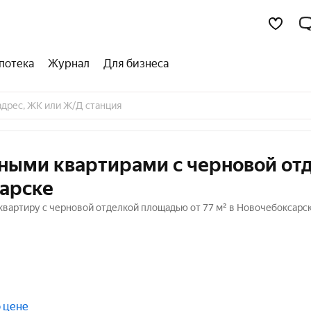
потека
Журнал
Для бизнеса
тными квартирами с черновой от
сарске
вартиру с черновой отделкой площадью от 77 м² в Новочебоксарск
 цене