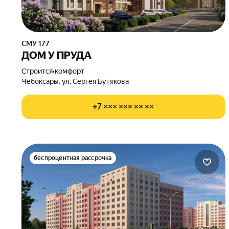
СМУ 177
ДОМ У ПРУДА
Строится
•
комфорт
Чебоксары, ул. Сергея Бутякова
+7 ××× ××× ×× ××
беспроцентная рассрочка