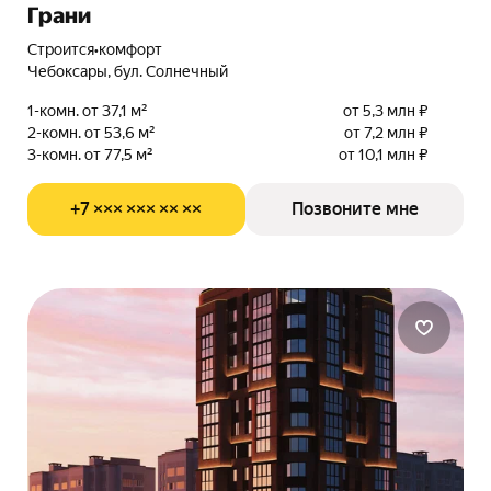
Грани
Строится
•
комфорт
Чебоксары, бул. Солнечный
1-комн. от 37,1 м²
от 5,3 млн ₽
2-комн. от 53,6 м²
от 7,2 млн ₽
3-комн. от 77,5 м²
от 10,1 млн ₽
+7 ××× ××× ×× ××
Позвоните мне