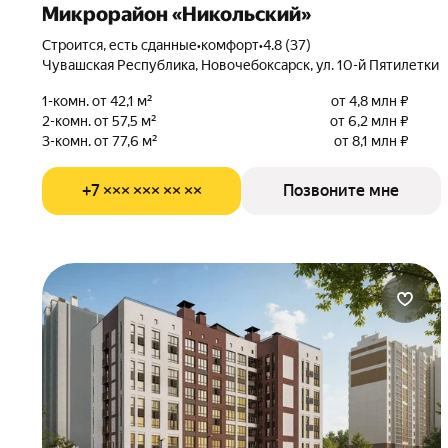
Микрорайон «Никольский»
Строится, есть сданные
•
комфорт
•
4.8 (37)
Чувашская Республика, Новочебоксарск, ул. 10-й Пятилетки
1-комн. от 42,1 м²
от 4,8 млн ₽
2-комн. от 57,5 м²
от 6,2 млн ₽
3-комн. от 77,6 м²
от 8,1 млн ₽
+7 ××× ××× ×× ××
Позвоните мне