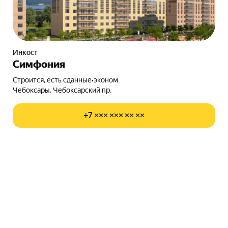
Инкост
Симфония
Строится, есть сданные
•
эконом
Чебоксары, Чебоксарский пр.
+7 ××× ××× ×× ××