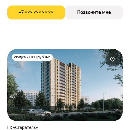
+7 ××× ××× ×× ××
Позвоните мне
скидка 2 000 руб./м²
ГК «Старатель»