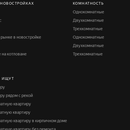
 НОВОСТРОЙКАХ
КОМНАТНОСТЬ
Однокомнатные
с
Двухкомнатные
Трехкомнатные
м рынке в новостройке
Однокомнатные
Двухкомнатные
е на котловане
Трехкомнатные
Е ИЩУТ
иру
иру рядом с рекой
натную квартиру
натную квартиру
мнатную квартиру в кирпичном доме
натную квартиру без ремонта