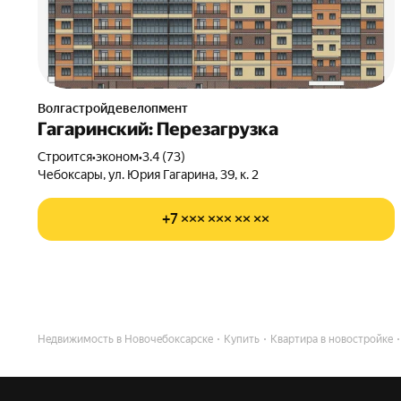
Волгастройдевелопмент
Гагаринский: Перезагрузка
Строится
•
эконом
•
3.4 (73)
Чебоксары, ул. Юрия Гагарина, 39, к. 2
+7 ××× ××× ×× ××
Недвижимость в Новочебоксарске
Купить
Квартира в новостройке