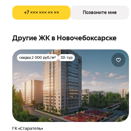
+7 ××× ××× ×× ××
Позвоните мне
Другие ЖК в Новочебоксарске
скидка 2 000 руб./м²
3D-тур
ГК «Старатель»