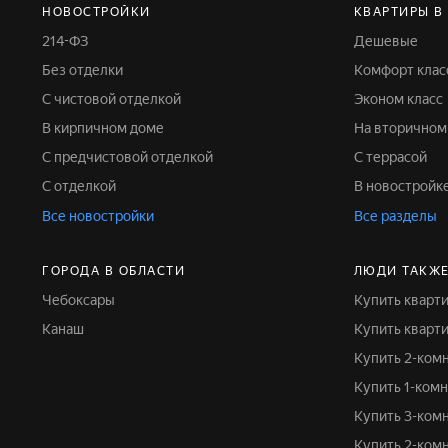
НОВОСТРОЙКИ
КВАРТИРЫ В
214-ФЗ
Дешевые
Без отделки
Комфорт клас
С чистовой отделкой
Эконом класс
В кирпичном доме
На вторично
С предчистовой отделкой
С террасой
С отделкой
В новостройк
Все новостройки
Все разделы
ГОРОДА В ОБЛАСТИ
ЛЮДИ ТАКЖ
Чебоксары
Купить кварт
Канаш
Купить кварт
Купить 2-ком
Купить 1-ком
Купить 3-ко
Купить 2-ком