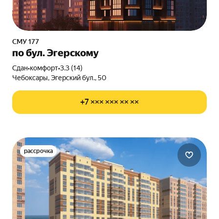
СМУ 177
по бул. Эгерскому
Сдан
•
комфорт
•
3.3 (14)
Чебоксары, Эгерский бул., 50
+7 ××× ××× ×× ××
рассрочка