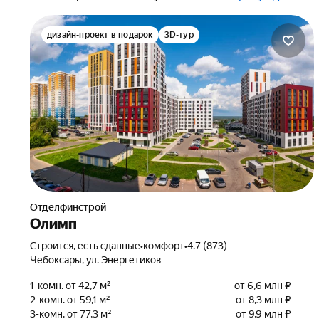
дизайн-проект в подарок
3D-тур
Отделфинстрой
Олимп
Строится, есть сданные
•
комфорт
•
4.7 (873)
Чебоксары, ул. Энергетиков
1-комн. от 42,7 м²
от 6,6 млн ₽
2-комн. от 59,1 м²
от 8,3 млн ₽
3-комн. от 77,3 м²
от 9,9 млн ₽