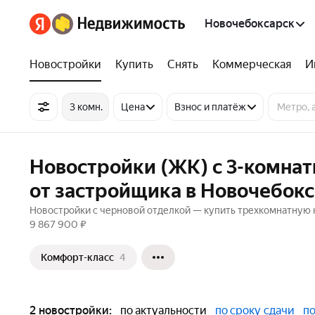
Новочебоксарск
Новостройки
Купить
Снять
Коммерческая
И
3 комн.
Цена
Взнос и платёж
Новостройки (ЖК) с 3-комна
от застройщика в Новочебок
Новостройки с черновой отделкой — купить трехкомнатную к
9 867 900 ₽
Комфорт-класс
4
2 новостройки:
по актуальности
по сроку сдачи
по