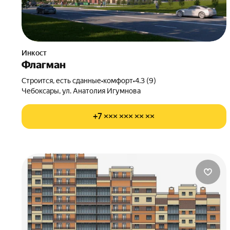
Инкост
Флагман
Строится, есть сданные
•
комфорт
•
4.3 (9)
Чебоксары, ул. Анатолия Игумнова
+7 ××× ××× ×× ××