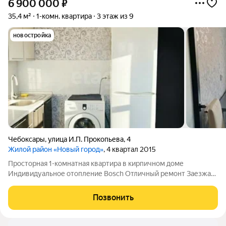
6 900 000
₽
35,4 м²
1-комн. квартира
3 этаж из 9
новостройка
Чебоксары
,
улица И.П. Прокопьева
,
4
Жилой район «Новый город»
, 4 квартал 2015
Просторная 1-комнатная квартира в кирпичном доме
Индивидуальное отопление Bosch Отличный ремонт Заезжай
и живи! Продаётся просторная однокомнатная квартира 35,4
кв.м в полностью кирпичном доме с индивидуальным
Позвонить
отоплением экономичный газовый котёл