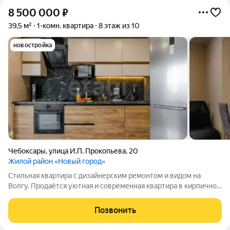
8 500 000
₽
39,5 м²
1-комн. квартира
8 этаж из 10
новостройка
Чебоксары
,
улица И.П. Прокопьева
,
20
Жилой район «Новый город»
Стильная квартира с дизайнерским ремонтом и видом на
Волгу. Продаётся уютная и современная квартира в кирпичном
доме 2019 года постройки идеальный вариант для тех, кто
ценит комфорт, качество и эстетику. Ремонт для себя без
Позвонить
компромиссов: тёплые