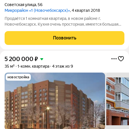
Советская улица
,
56
Микрорайон «1 (Новочебоксарск)»
, 4 квартал 2018
Продаётся 1 комнатная квартира, в новом районе г.
Новочебоксарск. Кухня очень просторная, имеется большая
лоджия, туалет совмещённый. В квартире остаётся, кухонный
гарнитур, шкаф купе, прихожая. В шаговой доступности
Позвонить
находятся, магазины, остановки
5 200 000
₽
35 м²
1-комн. квартира
4 этаж из 9
новостройка