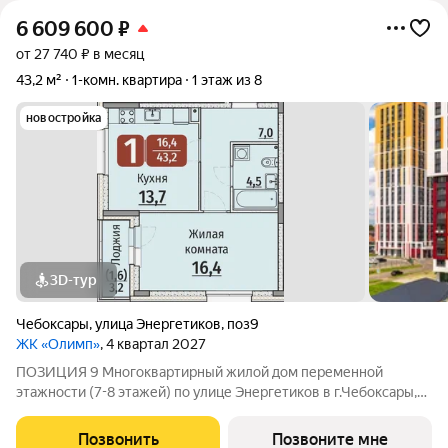
6 609 600
₽
от 27 740 ₽ в месяц
43,2 м²
1-комн. квартира
1 этаж из 8
новостройка
3D-тур
Чебоксары
,
улица Энергетиков
,
поз9
ЖК «Олимп»
, 4 квартал 2027
ПОЗИЦИЯ 9 Многоквартирный жилой дом переменной
этажности (7-8 этажей) по улице Энергетиков в г.Чебоксары,
формирующий полузакрытое дворовое пространство. В
проекте дома отображены и учтены современные
Позвонить
Позвоните мне