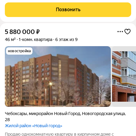
предприятий обслуживания в одном месте создающий образ
жизни комфорта и удобства во всём городе Новочебоксарск.
Позвонить
Наши преимущества: - На территорию
5 880 000
₽
46 м²
1-комн. квартира
6 этаж из 9
новостройка
Чебоксары
,
микрорайон Новый Город
,
Новогородская улица
,
28
Жилой район «Новый город»
Продаю однокомнатную квартиру в кирпичном доме с