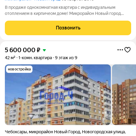
В продаже однокомнатная квартира с индивидуальным
отоплением в кирпичеом доме! Микрорайон Новый город
-один из лучших молодых районов города Чебоксары!
Площадь без учета балкона 31,1 кв м, с балконом 34,6 кв м.
Позвонить
Отличная , светлая квартира с мебелью и
5 600 000
₽
42 м²
1-комн. квартира
9 этаж из 9
новостройка
Чебоксары
,
микрорайон Новый Город
,
Новогородская улица
,