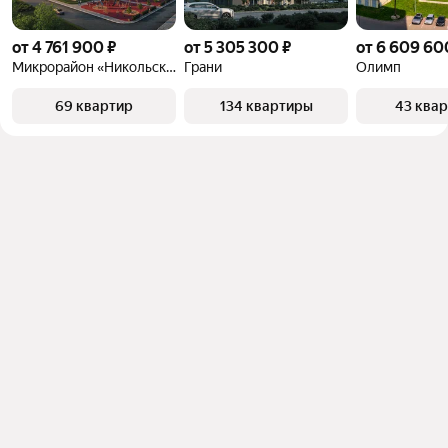
от 4 761 900 ₽
от 5 305 300 ₽
от 6 609 60
Микрорайон «Никольский»
Грани
Олимп
69 квартир
134 квартиры
43 ква