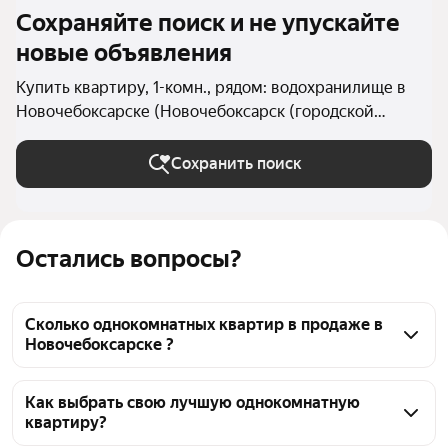
Сохраняйте поиск и не упускайте
новые объявления
Купить квартиру, 1-комн., рядом: водохранилище в
Новочебоксарске (Новочебоксарск (городской
округ))
Сохранить поиск
Остались вопросы?
Сколько однокомнатных квартир в продаже в
Новочебоксарске ?
На Яндекс Недвижимости в продаже в 
Новочебоксарске 39 однокомнатных квартир, из 
Как выбрать свою лучшую однокомнатную
квартиру?
них 37 объявлений от агентств, 2 объявления от 