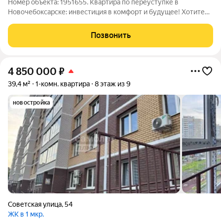
Номер объекта: 1951655. Квартира по переуступке в
Новочебоксарске: инвестиция в комфорт и будущее! Хотите
приобрести современное жильё по выгодной цене?
Предлагаем квартиру по переуступке в новом
Позвонить
монолитнокаркасном доме сдача запланирована на I
4 850 000
₽
39,4 м²
1-комн. квартира
8 этаж из 9
новостройка
Советская улица
,
54
ЖК в 1 мкр.