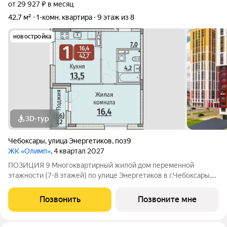
от 29 927 ₽ в месяц
42,7 м²
1-комн. квартира
9 этаж из 8
новостройка
3D-тур
Чебоксары
,
улица Энергетиков
,
поз9
ЖК «Олимп»
, 4 квартал 2027
ПОЗИЦИЯ 9 Многоквартирный жилой дом переменной
этажности (7-8 этажей) по улице Энергетиков в г.Чебоксары,
формирующий полузакрытое дворовое пространство. В
проекте дома отображены и учтены современные
Позвонить
Позвоните мне
строительные тенденции: Дом монолитно-каркасный с