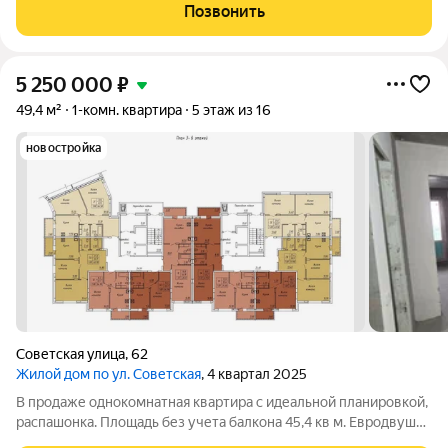
РOЩИ» Пoзиция 26, ул. Совeтская, Блок сeкция В г.
Позвонить
Новочебоксaрcк
5 250 000
₽
49,4 м²
1-комн. квартира
5 этаж из 16
новостройка
Советская улица
,
62
Жилой дом по ул. Советская
, 4 квартал 2025
В продаже однокомнатная квартира с идеальной планировкой,
распашонка. Площадь без учета балкона 45,4 кв м. Евродвушка
для семьи с детьми, площадь кухни-столовой 15,9 кв м,