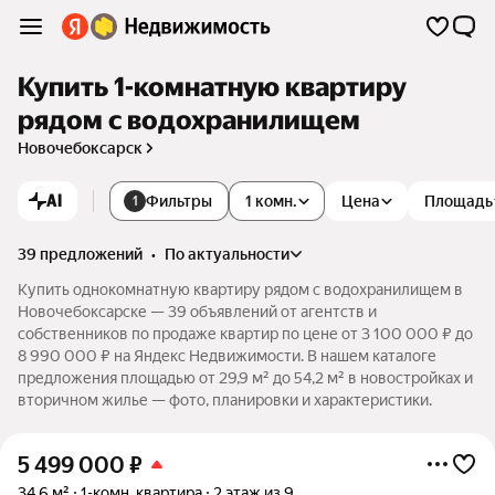
Купить 1-комнатную квартиру
рядом с водохранилищем
Новочебоксарск
AI
Фильтры
1 комн.
Цена
Площадь
1
39 предложений
•
по актуальности
Купить однокомнатную квартиру рядом с водохранилищем в
Новочебоксарске — 39 объявлений от агентств и
собственников по продаже квартир по цене от 3 100 000 ₽ до
8 990 000 ₽ на Яндекс Недвижимости. В нашем каталоге
предложения площадью от 29,9 м² до 54,2 м² в новостройках и
вторичном жилье — фото, планировки и характеристики.
5 499 000
₽
34,6 м²
1-комн. квартира
2 этаж из 9