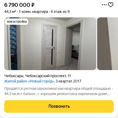
6 790 000
₽
44,3 м²
1-комн. квартира
4 этаж из 9
новостройка
Чебоксары
,
Чебоксарский проспект
,
11
Жилой район «Новый город»
, 3 квартал 2017
Продаётся уютная однокомнатная квартира общей площадью -
44.3 кв.м.+ балкон , с хорошим ремонтом в кирпичном доме
2017 года постройки. Кухня просторная... площадью-15.1 кв.м., в
ней световая зона разделена на зону приготовления пищи и
Позвонить
приема пищи. В