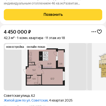
индивидуальным отоплением 46 кв.м.Развитая
инфраструктура:школа,детские
сады,клиники,магазины,остановки в шаговой
Позвонить
доступности.Быстрый выход на сделку.
4 450 000
₽
42,3 м²
1-комн. квартира
11 этаж из 18
новостройка
онлайн показ
Советская улица
,
62
Жилой дом по ул. Советская
, 4 квартал 2025