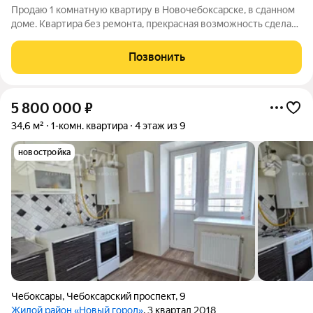
Продаю 1 комнатную квартиру в Новочебоксарске, в сданном
доме. Квартира без ремонта, прекрасная возможность сделать
ремонт по своему вкусу. Рядом Ельниковская роща, конный
спортивный комплекс, магазины, аптека, остановка
Позвонить
общественного транспорта. Дом
5 800 000
₽
34,6 м²
1-комн. квартира
4 этаж из 9
новостройка
Чебоксары
,
Чебоксарский проспект
,
9
Жилой район «Новый город»
, 3 квартал 2018