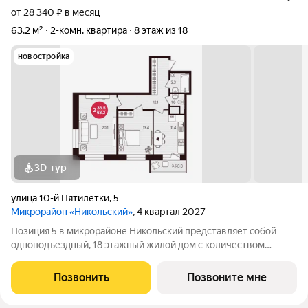
от 28 340 ₽ в месяц
63,2 м²
2-комн. квартира
8 этаж из 18
новостройка
3D-тур
улица 10-й Пятилетки
,
5
Микрорайон «Никольский»
, 4 квартал 2027
Позиция 5 в микрорайоне Никольский представляет собой
одноподъездный, 18 этажный жилой дом с количеством
этажей -19, в том числе один подземный. В основе проекта
тщательно продуманные планировки квартир - от 1-комнатных
Позвонить
Позвоните мне
до 3-комнатных, а также