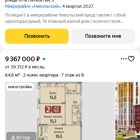
улица 10-й Пятилетки
,
5
Микрорайон «Никольский»
, 4 квартал 2027
Позиция 5 в микрорайоне Никольский представляет собой
одноподъездный, 18 этажный жилой дом с количеством
этажей -19, в том числе один подземный. В основе проекта
тщательно продуманные планировки квартир - от 1-комнатных
Позвонить
Позвоните мне
до 3-комнатных, а также
9 367 000
₽
от 39 312 ₽ в месяц
64,6 м²
2-комн. квартира
7 этаж из 8
новостройка
3D-тур