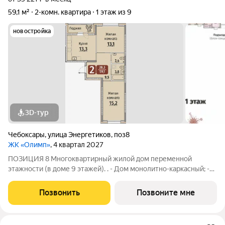
59,1 м²
2-комн. квартира
1 этаж из 9
новостройка
3D-тур
Чебоксары
,
улица Энергетиков
,
поз8
ЖК «Олимп»
, 4 квартал 2027
ПОЗИЦИЯ 8 Многоквартирный жилой дом переменной
этажности (в доме 9 этажей). . - Дом монолитно-каркасный; -
Фасад облицован керамогранитными плитами; - Отопление -
централизованное (с установкой поквартирных счетчиков
Позвонить
Позвоните мне
учета тепла); - Места общего