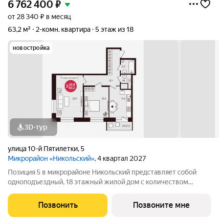
6 762 400
₽
от 28 340 ₽ в месяц
63,2 м²
2-комн. квартира
5 этаж из 18
новостройка
3D-тур
улица 10-й Пятилетки
,
5
Микрорайон «Никольский»
, 4 квартал 2027
Позиция 5 в микрорайоне Никольский представляет собой
одноподъездный, 18 этажный жилой дом с количеством
этажей -19, в том числе один подземный. В основе проекта
тщательно продуманные планировки квартир - от 1-комнатных
Позвонить
Позвоните мне
до 3-комнатных, а также