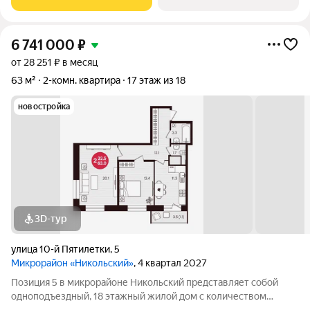
строительные тенденции: Дом монолитно-каркасный с
6 741 000
₽
от 28 251 ₽ в месяц
63 м²
2-комн. квартира
17 этаж из 18
новостройка
3D-тур
улица 10-й Пятилетки
,
5
Микрорайон «Никольский»
, 4 квартал 2027
Позиция 5 в микрорайоне Никольский представляет собой
одноподъездный, 18 этажный жилой дом с количеством