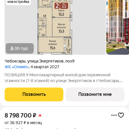
новостройка
3D-тур
Чебоксары
,
улица Энергетиков
,
поз9
ЖК «Олимп»
, 4 квартал 2027
ПОЗИЦИЯ 9 Многоквартирный жилой дом переменной
этажности (7-8 этажей) по улице Энергетиков в г.Чебоксары,
формирующий полузакрытое дворовое пространство. В
проекте дома отображены и учтены современные
Позвонить
Позвоните мне
строительные тенденции: Дом монолитно-каркасный с
8 798 700
₽
от 36 927 ₽ в месяц