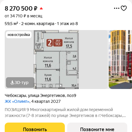
8 270 500
₽
от 34 710 ₽ в месяц
59,5 м²
2-комн. квартира
1 этаж из 8
новостройка
3D-тур
Чебоксары
,
улица Энергетиков
,
поз9
ЖК «Олимп»
, 4 квартал 2027
ПОЗИЦИЯ 9 Многоквартирный жилой дом переменной
этажности (7-8 этажей) по улице Энергетиков в г.Чебоксары,
формирующий полузакрытое дворовое пространство. В
проекте дома отображены и учтены современные
Позвонить
Позвоните мне