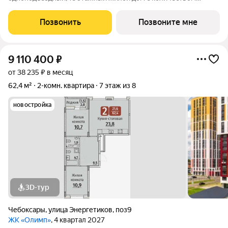
этажей -19, в том числе один подземный. В основе проекта
тщательно продуманные планировки квартир - от 1-комнатных
Позвонить
Позвоните мне
до 3-комнатных, а также
9 110 400
₽
от 38 235 ₽ в месяц
62,4 м²
2-комн. квартира
7 этаж из 8
новостройка
3D-тур
Чебоксары
,
улица Энергетиков
,
поз9
ЖК «Олимп»
, 4 квартал 2027