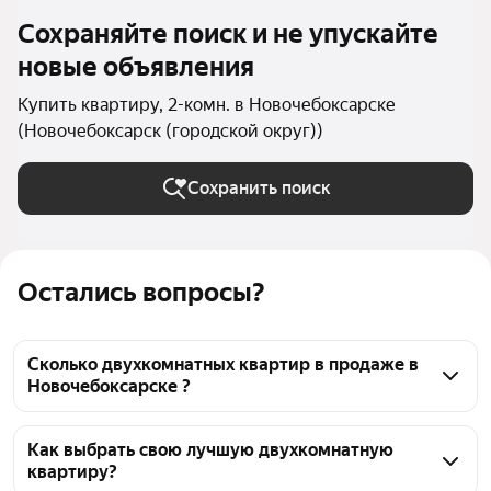
Сохраняйте поиск и не упускайте
новые объявления
Купить квартиру, 2-комн. в Новочебоксарске
(Новочебоксарск (городской округ))
Сохранить поиск
Остались вопросы?
Сколько двухкомнатных квартир в продаже в
Новочебоксарске ?
На Яндекс Недвижимости в продаже в 
Новочебоксарске 33 двухкомнатных квартиры 33 
Как выбрать свою лучшую двухкомнатную
квартиру?
объявления от застройщиков