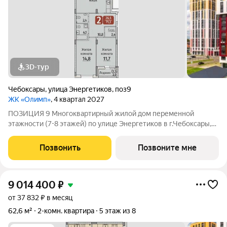
3D-тур
Чебоксары
,
улица Энергетиков
,
поз9
ЖК «Олимп»
, 4 квартал 2027
ПОЗИЦИЯ 9 Многоквартирный жилой дом переменной
этажности (7-8 этажей) по улице Энергетиков в г.Чебоксары,
формирующий полузакрытое дворовое пространство. В
проекте дома отображены и учтены современные
Позвонить
Позвоните мне
строительные тенденции: Дом монолитно-каркасный с
9 014 400
₽
от 37 832 ₽ в месяц
62,6 м²
2-комн. квартира
5 этаж из 8