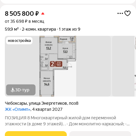
8 505 800
₽
от 35 698 ₽ в месяц
59,9 м²
2-комн. квартира
1 этаж из 9
новостройка
3D-тур
Чебоксары
,
улица Энергетиков
,
поз8
ЖК «Олимп»
, 4 квартал 2027
ПОЗИЦИЯ 8 Многоквартирный жилой дом переменной
этажности (в доме 9 этажей). . - Дом монолитно-каркасный; -
Фасад облицован керамогранитными плитами; - Отопление -