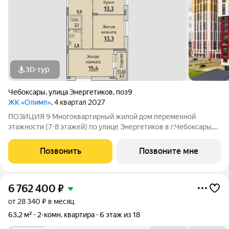
3D-тур
Чебоксары
,
улица Энергетиков
,
поз9
ЖК «Олимп»
, 4 квартал 2027
ПОЗИЦИЯ 9 Многоквартирный жилой дом переменной
этажности (7-8 этажей) по улице Энергетиков в г.Чебоксары,
формирующий полузакрытое дворовое пространство. В
проекте дома отображены и учтены современные
Позвонить
Позвоните мне
строительные тенденции: Дом монолитно-каркасный с
6 762 400
₽
от 28 340 ₽ в месяц
63,2 м²
2-комн. квартира
6 этаж из 18