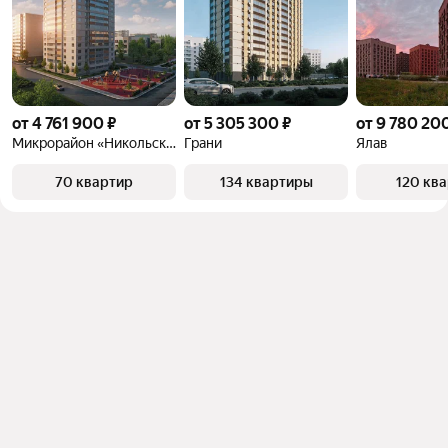
от 4 761 900 ₽
от 5 305 300 ₽
от 9 780 20
Микрорайон «Никольский»
Грани
Ялав
70 квартир
134 квартиры
120 кв