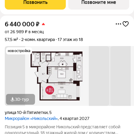
централизованное (с установкой поквартирных счетчиков
Позвонить
Позвоните мне
учета тепла); - Места общего
6 440 000
₽
от 26 989 ₽ в месяц
57,5 м²
2-комн. квартира
17 этаж из 18
новостройка
3D-тур
улица 10-й Пятилетки
,
5
Микрорайон «Никольский»
, 4 квартал 2027
Позиция 5 в микрорайоне Никольский представляет собой
одноподъездный, 18 этажный жилой дом с количеством