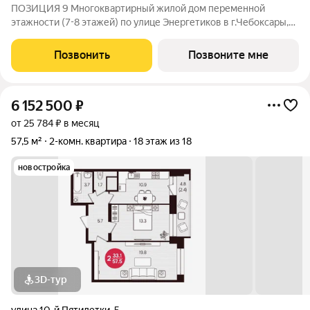
ПОЗИЦИЯ 9 Многоквартирный жилой дом переменной
этажности (7-8 этажей) по улице Энергетиков в г.Чебоксары,
формирующий полузакрытое дворовое пространство. В
проекте дома отображены и учтены современные
Позвонить
Позвоните мне
строительные тенденции: Дом монолитно-каркасный с
6 152 500
₽
от 25 784 ₽ в месяц
57,5 м²
2-комн. квартира
18 этаж из 18
новостройка
3D-тур