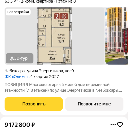
63,3 м²
2-комн. квартира
1 этаж из 8
новостройка
3D-тур
Чебоксары
,
улица Энергетиков
,
поз9
ЖК «Олимп»
, 4 квартал 2027
ПОЗИЦИЯ 9 Многоквартирный жилой дом переменной
этажности (7-8 этажей) по улице Энергетиков в г.Чебоксары,
формирующий полузакрытое дворовое пространство. В
проекте дома отображены и учтены современные
Позвонить
Позвоните мне
строительные тенденции: Дом монолитно-каркасный с
9 172 800
₽