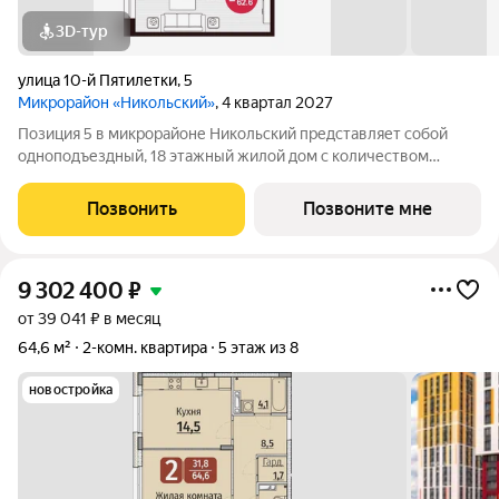
3D-тур
улица 10-й Пятилетки
,
5
Микрорайон «Никольский»
, 4 квартал 2027
Позиция 5 в микрорайоне Никольский представляет собой
одноподъездный, 18 этажный жилой дом с количеством
этажей -19, в том числе один подземный. В основе проекта
тщательно продуманные планировки квартир - от 1-комнатных
Позвонить
Позвоните мне
до 3-комнатных, а также
9 302 400
₽
от 39 041 ₽ в месяц
64,6 м²
2-комн. квартира
5 этаж из 8
новостройка