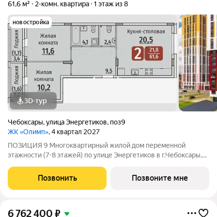
61,6 м²
2-комн. квартира
1 этаж из 8
новостройка
3D-тур
Чебоксары
,
улица Энергетиков
,
поз9
ЖК «Олимп»
, 4 квартал 2027
ПОЗИЦИЯ 9 Многоквартирный жилой дом переменной
этажности (7-8 этажей) по улице Энергетиков в г.Чебоксары,
формирующий полузакрытое дворовое пространство. В
проекте дома отображены и учтены современные
Позвонить
Позвоните мне
строительные тенденции: Дом монолитно-каркасный с
6 762 400
₽