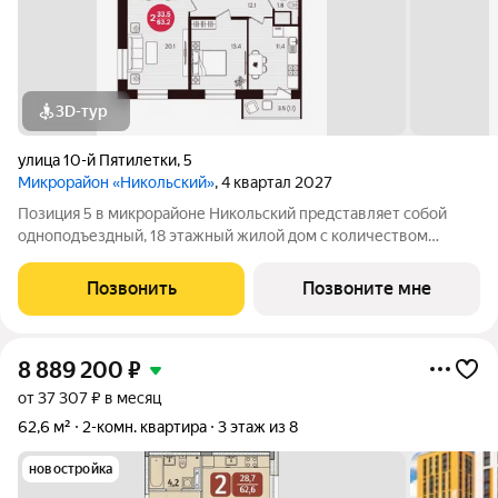
3D-тур
улица 10-й Пятилетки
,
5
Микрорайон «Никольский»
, 4 квартал 2027
Позиция 5 в микрорайоне Никольский представляет собой
одноподъездный, 18 этажный жилой дом с количеством
этажей -19, в том числе один подземный. В основе проекта
тщательно продуманные планировки квартир - от 1-комнатных
Позвонить
Позвоните мне
до 3-комнатных, а также
8 889 200
₽
от 37 307 ₽ в месяц
62,6 м²
2-комн. квартира
3 этаж из 8
новостройка