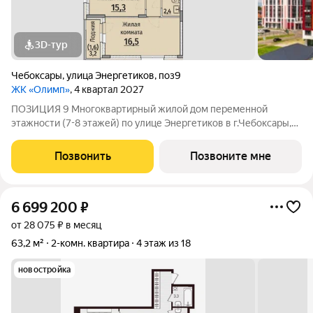
3D-тур
Чебоксары
,
улица Энергетиков
,
поз9
ЖК «Олимп»
, 4 квартал 2027
ПОЗИЦИЯ 9 Многоквартирный жилой дом переменной
этажности (7-8 этажей) по улице Энергетиков в г.Чебоксары,
формирующий полузакрытое дворовое пространство. В
проекте дома отображены и учтены современные
Позвонить
Позвоните мне
строительные тенденции: Дом монолитно-каркасный с
6 699 200
₽
от 28 075 ₽ в месяц
63,2 м²
2-комн. квартира
4 этаж из 18
новостройка