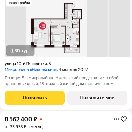
новостройка
3D-тур
улица 10-й Пятилетки
,
5
Микрорайон «Никольский»
, 4 квартал 2027
Позиция 5 в микрорайоне Никольский представляет собой
одноподъездный, 18 этажный жилой дом с количеством
этажей -19, в том числе один подземный. В основе проекта
тщательно продуманные планировки квартир - от 1-комнатных
Позвонить
Позвоните мне
до 3-комнатных, а также
8 562 400
₽
от 35 935 ₽ в месяц