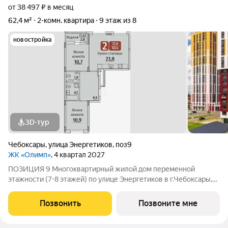
от 38 497 ₽ в месяц
62,4 м²
2-комн. квартира
9 этаж из 8
новостройка
3D-тур
Чебоксары
,
улица Энергетиков
,
поз9
ЖК «Олимп»
, 4 квартал 2027
ПОЗИЦИЯ 9 Многоквартирный жилой дом переменной
этажности (7-8 этажей) по улице Энергетиков в г.Чебоксары,
формирующий полузакрытое дворовое пространство. В
проекте дома отображены и учтены современные
Позвонить
Позвоните мне
строительные тенденции: Дом монолитно-каркасный с