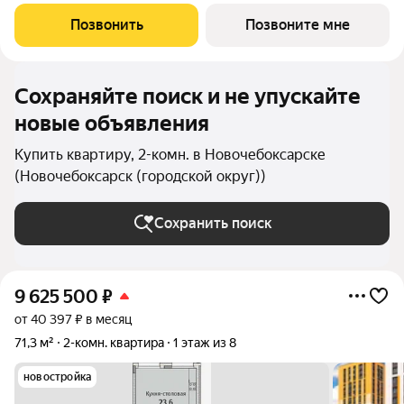
этажей -19, в том числе один подземный. В основе проекта
тщательно продуманные планировки квартир - от 1-комнатных
Позвонить
Позвоните мне
до 3-комнатных, а также
Сохраняйте поиск и не упускайте
новые объявления
Купить квартиру, 2-комн. в Новочебоксарске
(Новочебоксарск (городской округ))
Сохранить поиск
9 625 500
₽
от 40 397 ₽ в месяц
71,3 м²
2-комн. квартира
1 этаж из 8
новостройка