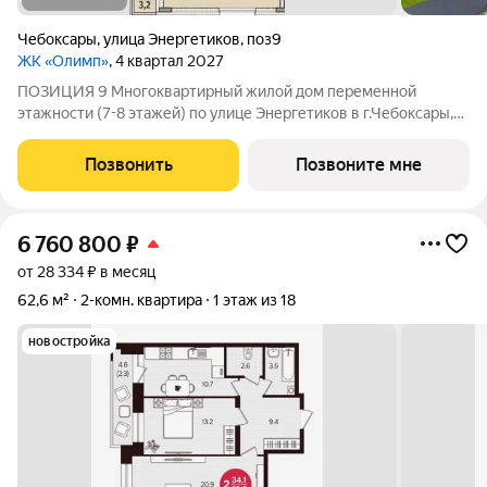
Чебоксары
,
улица Энергетиков
,
поз9
ЖК «Олимп»
, 4 квартал 2027
ПОЗИЦИЯ 9 Многоквартирный жилой дом переменной
этажности (7-8 этажей) по улице Энергетиков в г.Чебоксары,
формирующий полузакрытое дворовое пространство. В
проекте дома отображены и учтены современные
Позвонить
Позвоните мне
строительные тенденции: Дом монолитно-каркасный с
6 760 800
₽
от 28 334 ₽ в месяц
62,6 м²
2-комн. квартира
1 этаж из 18
новостройка