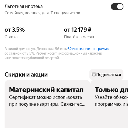
Льготная ипотека
Семейная, военная, для IT-специалистов
от 3.5%
от 12 179 ₽
Ставка
Платёж в месяц
В жилой дом по ул. Деповская, 56 есть
62 ипотечные программы
со ставкой от 3.5%.
Расчёт носит информационный характер
и не является публичной офертой.
Скидки и акции
Подписаться
Материнский капитал
Только дл
Сертификат можно использовать
Узнайте об эк
при покупке квартиры. Свяжитесь
программах и 
с отделом продаж, чтобы узнать
подробности