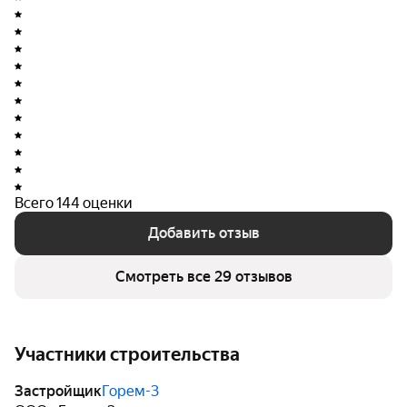
Реализацией проекта занимается Горем-3 —
строительная компания из Новоалтайска, обладающая
более чем 55-летним опытом в строительной сфере.
Организация специализируется на возведении
жилых и нежилых объектов, а также строительстве
автомобильных дорог и магистралей. Выбор данного
жилого комплекса гарантирует приобретателям
надежность и качество исполнения строительных
работ.
Всего 144 оценки
Добавить отзыв
Смотреть все 29 отзывов
Участники строительства
Застройщик
Горем-3