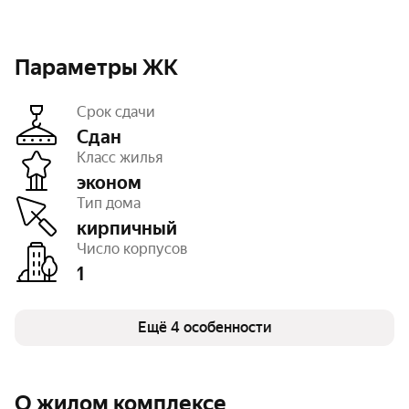
Параметры ЖК
Срок сдачи
Сдан
Класс жилья
эконом
Этажность
9
Тип дома
Тип договора
ДКП
Очереди
1
кирпичный
Число квартир
126
Число корпусов
1
Ещё 4 особенности
О жилом комплексе