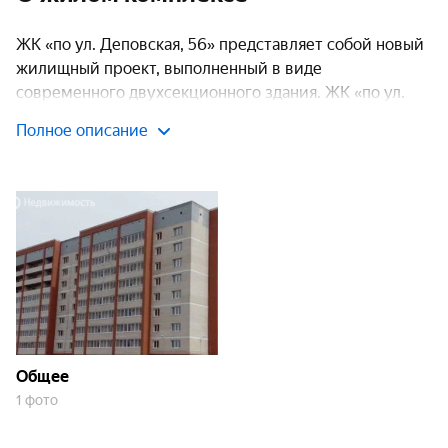
ЖК «по ул. Деповская, 56» представляет собой новый
жилищный проект, выполненный в виде
современного двухсекционного здания. ЖК «по ул.
Деповская, 56» разработан с учетом разнообразных
Полное описание
потребностей будущих жильцов и предлагает
апартаменты эконом-класса различной
конфигурации: от компактных студий до просторных
трехкомнатных квартир.
Транспортная доступность
Комплекс удачно расположен на расстоянии всего 2,5
км от исторического центра города. Стратегическое
размещение на пересечении трех улиц — Деповской,
Общее
Прудской и Промплощадки — обеспечивает легкий
1 фото
доступ к основным транспортным артериям. Рядом с
комплексом находятся остановки общественного