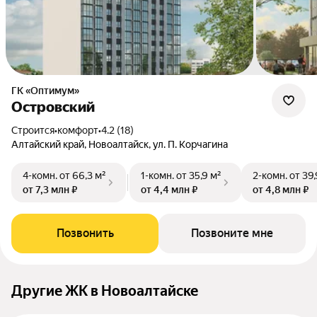
ГК «Оптимум»
Островский
Строится
•
комфорт
•
4.2 (18)
Алтайский край, Новоалтайск, ул. П. Корчагина
4-комн.
от 66,3 м²
1-комн.
от 35,9 м²
2-комн.
от 39,
от 7,3 млн ₽
от 4,4 млн ₽
от 4,8 млн ₽
Позвонить
Позвоните мне
Другие ЖК в Новоалтайске