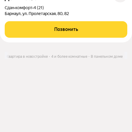
Сдан
•
комфорт
•
4 (21)
Барнаул, ул. Пролетарская, 80, 82
Позвонить
ть
Квартира в новостройке
4 и более комнатные
В панельном доме