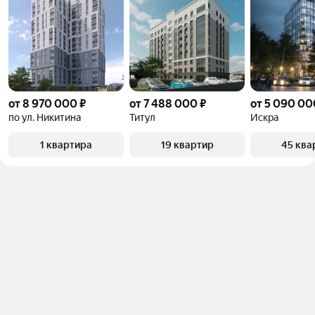
от 8 970 000 ₽
от 7 488 000 ₽
от 5 090 00
по ул. Никитина
Титул
Искра
1 квартира
19 квартир
45 ква