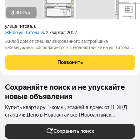
3D-тур
улица Титова
,
6
ЖК по ул. Титова, 6
, 2 квартал 2027
Жилой дом от специализированного застройщика
«Жемчужина» располагается в г. Новоалтайске на ул. Титова, 6.
Кирпичный дом состоит из 3-х блок-секций (БС 1 9 этажей, БС
2 14 этажей, БС 3 9 этажей), в каждой блок-секции имеется два
Позвонить
входа и один лифт.
Сохраняйте поиск и не упускайте
новые объявления
Купить квартиру, 1-комн., этажей в доме: от 11, Ж/Д
станция: Депо в Новоалтайске (Новоалтайск
(городской округ))
Сохранить поиск