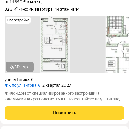
от 14 890 ₽ в месяц
32,3 м²
1-комн. квартира
14 этаж из 14
новостройка
3D-тур
улица Титова
,
6
ЖК по ул. Титова, 6
, 2 квартал 2027
Жилой дом от специализированного застройщика
«Жемчужина» располагается в г. Новоалтайске на ул. Титова, 6.
Кирпичный дом состоит из 3-х блок-секций (БС 1 9 этажей, БС
2 14 этажей, БС 3 9 этажей), в каждой блок-секции имеется два
Позвонить
входа и один лифт.