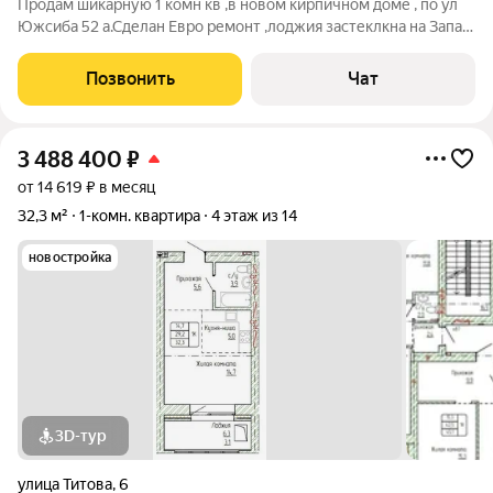
Продам шикарную 1 комн кв ,в новом кирпичном доме , по ул
Южсиба 52 а.Сделан Евро ремонт ,лоджия застеклкна на Запад
.Импортные стройматериалы ,двери -Италия, Кухня металлик
,быт техника новая остаётся ,телевизор Смарт ТВ-55 диагональ
Позвонить
Чат
в подарок ,торг
3 488 400
₽
от 14 619 ₽ в месяц
32,3 м²
1-комн. квартира
4 этаж из 14
новостройка
3D-тур
улица Титова
,
6