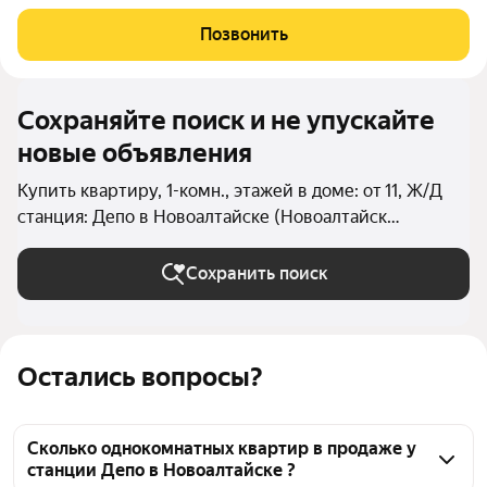
Кирпичный дом состоит из 3-х блок-секций (БС 1 9 этажей, БС
2 14 этажей, БС 3 9 этажей), в каждой блок-секции имеется два
Позвонить
входа и один лифт.
Сохраняйте поиск и не упускайте
новые объявления
Купить квартиру, 1-комн., этажей в доме: от 11, Ж/Д
станция: Депо в Новоалтайске (Новоалтайск
(городской округ))
Сохранить поиск
Остались вопросы?
Сколько однокомнатных квартир в продаже у
станции Депо в Новоалтайске ?