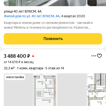
улица 40 лет ВЛКСМ
,
4А
Жилой дом по ул. 40 лет ВЛКСМ, 4А
, 4 квартал 2020
Квартира в новом доме со свежим ремонтом - заезжай и
живи! Мебель и техника по договорённости. Развитая
инфраструктура, удобный транспорт. Юридически чиста,
быстрый выход на сделку. Преимущества квартиры:
Позвонить
Современный ремонт в светлых тонах.
3 488 400
₽
от 14 619 ₽ в месяц
32,3 м²
1-комн. квартира
5 этаж из 14
новостройка