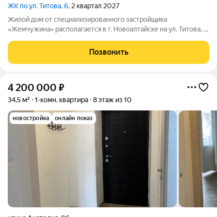
ЖК по ул. Титова, 6
, 2 квартал 2027
Жилой дом от специализированного застройщика
«Жемчужина» располагается в г. Новоалтайске на ул. Титова, 6.
Кирпичный дом состоит из 3-х блок-секций (БС 1 9 этажей, БС
2 14 этажей, БС 3 9 этажей), в каждой блок-секции имеется два
Позвонить
входа и один лифт.
4 200 000
₽
34,5 м²
1-комн. квартира
8 этаж из 10
новостройка
онлайн показ