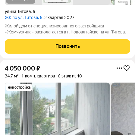
улица Титова
,
6
ЖК по ул. Титова, 6
, 2 квартал 2027
Жилой дом от специализированного застройщика
«Жемчужина» располагается в г. Новоалтайске на ул. Титова, 6.
Кирпичный дом состоит из 3-х блок-секций (БС 1 9 этажей, БС
2 14 этажей, БС 3 9 этажей), в каждой блок-секции имеется два
Позвонить
входа и один лифт.
4 050 000
₽
34,7 м²
1-комн. квартира
6 этаж из 10
новостройка