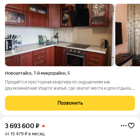
Новоалтайск
,
7-й микрорайон
,
5
Продаётся просторная квартира по ощущениям как
двухкомнатная! Ищете жильё, где хватит места и для отдыха, и
для работы, и для приёма гостей? Эта квартира отличный
вариант! Что есть в квартире: Большой светлый зал идеально
Позвонить
для семейных вечеров и
3 693 600
₽
от 15 479 ₽ в месяц