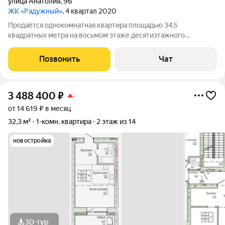
улица Анатолия
,
96
ЖК «Радужный»
, 4 квартал 2020
Продаётся однокомнатная квартира площадью 34.5
квадратных метра на восьмом этаже десятиэтажного
кирпичного дома 2020 года постройки. Дом расположен
внутри квартала, окна выходят во двор с видом на детскую
Позвонить
Чат
площадку и детский сад.
3 488 400
₽
от 14 619 ₽ в месяц
32,3 м²
1-комн. квартира
2 этаж из 14
новостройка
3D-тур