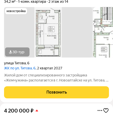
34,2 м²
1-комн. квартира
2 этаж из 14
новостройка
3D-тур
улица Титова
,
6
ЖК по ул. Титова, 6
, 2 квартал 2027
Жилой дом от специализированного застройщика
«Жемчужина» располагается в г. Новоалтайске на ул. Титова, 6.
Кирпичный дом состоит из 3-х блок-секций (БС 1 9 этажей, БС
2 14 этажей, БС 3 9 этажей), в каждой блок-секции имеется два
Позвонить
входа и один лифт.
4 200 000
₽