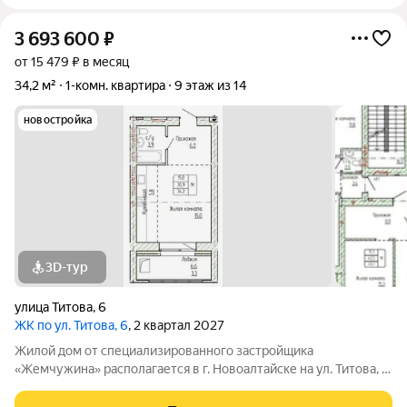
3 693 600
₽
от 15 479 ₽ в месяц
34,2 м²
1-комн. квартира
9 этаж из 14
новостройка
3D-тур
улица Титова
,
6
ЖК по ул. Титова, 6
, 2 квартал 2027
Жилой дом от специализированного застройщика
«Жемчужина» располагается в г. Новоалтайске на ул. Титова, 6.
Кирпичный дом состоит из 3-х блок-секций (БС 1 9 этажей, БС
2 14 этажей, БС 3 9 этажей), в каждой блок-секции имеется два