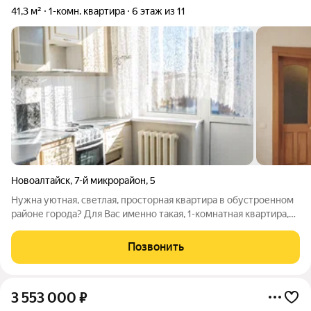
41,3 м²
1-комн. квартира
6 этаж из 11
Новоалтайск
,
7-й микрорайон
,
5
Нужна уютная, светлая, просторная квартира в обустроенном
районе города? Для Вас именно такая, 1-комнатная квартира,
площадью 41,3 м2 с просторной кухней, с широким
застекленным балконом и на комфортном 6-м этаже. Удобная
Позвонить
локация все в шаговой
3 553 000
₽