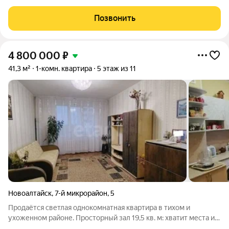
Кирпичный дом состоит из 3-х блок-секций (БС 1 9 этажей, БС
2 14 этажей, БС 3 9 этажей), в каждой блок-секции имеется два
Позвонить
входа и один лифт.
4 800 000
₽
41,3 м²
1-комн. квартира
5 этаж из 11
Новоалтайск
,
7-й микрорайон
,
5
Продаётся светлая однокомнатная квартира в тихом и
ухоженном районе. Просторный зал 19,5 кв. м: хватит места и
для отдыха, и для работы. Уютная кухня 9,2 кв. м с выходом на