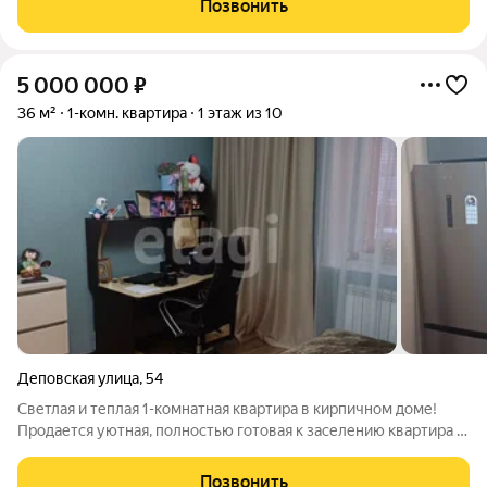
Позвонить
входа и один лифт.
5 000 000
₽
36 м²
1-комн. квартира
1 этаж из 10
Деповская улица
,
54
Светлая и теплая 1-комнатная квартира в кирпичном доме!
Продается уютная, полностью готовая к заселению квартира в
одном из самых спокойных и обжитых районов Новоалтайска.
Отличный вариант для себя, под сдачу или для пожилых
Позвонить