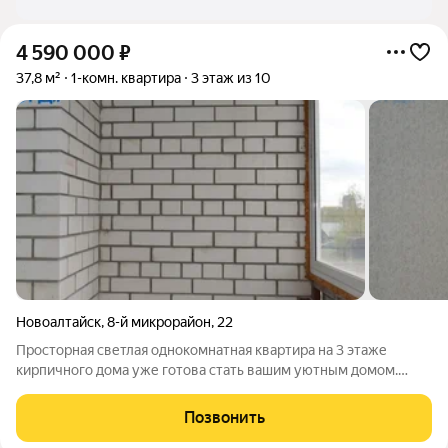
4 590 000
₽
37,8 м²
1-комн. квартира
3 этаж из 10
Новоалтайск
,
8-й микрорайон
,
22
Просторная светлая однокомнатная квартира на 3 этаже
кирпичного дома уже готова стать вашим уютным домом.
Свежий ремонт, после которого никто не жил расставляйте
мебель и наслаждайтесь уютом. Стильное современное
Позвонить
освещение на пульте с регулировкой