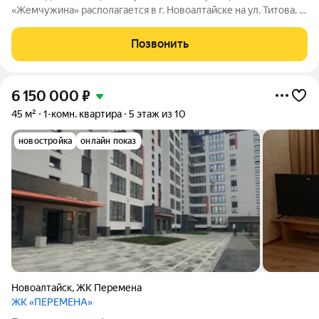
«Жемчужина» располагается в г. Новоалтайске на ул. Титова, 6.
Кирпичный дом состоит из 3-х блок-секций (БС 1 9 этажей, БС
2 14 этажей, БС 3 9 этажей), в каждой блок-секции имеется два
Позвонить
входа и один лифт.
6 150 000
₽
45 м²
1-комн. квартира
5 этаж из 10
новостройка
онлайн показ
Новоалтайск
,
ЖК Перемена
ЖК «ПЕРЕМЕНА»