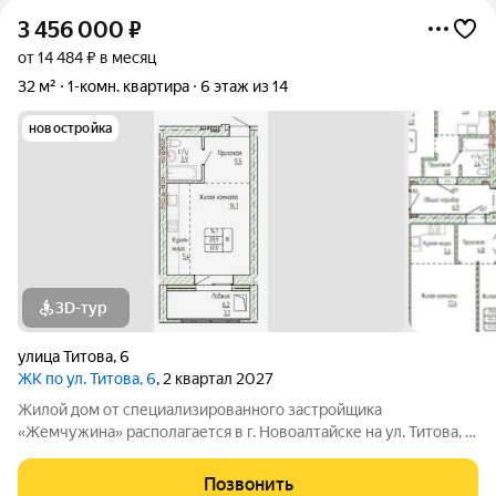
3 456 000
₽
от 14 484 ₽ в месяц
32 м²
1-комн. квартира
6 этаж из 14
новостройка
3D-тур
улица Титова
,
6
ЖК по ул. Титова, 6
, 2 квартал 2027
Жилой дом от специализированного застройщика
«Жемчужина» располагается в г. Новоалтайске на ул. Титова, 6.
Кирпичный дом состоит из 3-х блок-секций (БС 1 9 этажей, БС
2 14 этажей, БС 3 9 этажей), в каждой блок-секции имеется два
Позвонить