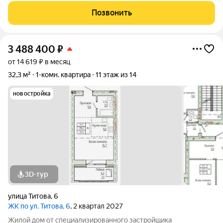
застекленный балкон можно пить утренний кофе с видом или
Позвонить
организовать
3 488 400
₽
от 14 619 ₽ в месяц
32,3 м²
1-комн. квартира
11 этаж из 14
новостройка
3D-тур
улица Титова
,
6
ЖК по ул. Титова, 6
, 2 квартал 2027
Жилой дом от специализированного застройщика